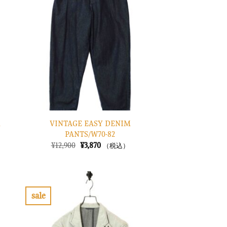
入
入
り
り
に
に
す
す
る
る
M
VINTAGE EASY DENIM
PANTS/W70-82
元
現
¥
12,900
¥
3,870
（税込）
の
在
価
の
格
価
は
格
¥12,900
は
で
¥3,870
sale
し
で
お
お
た。
す。
気
気
に
に