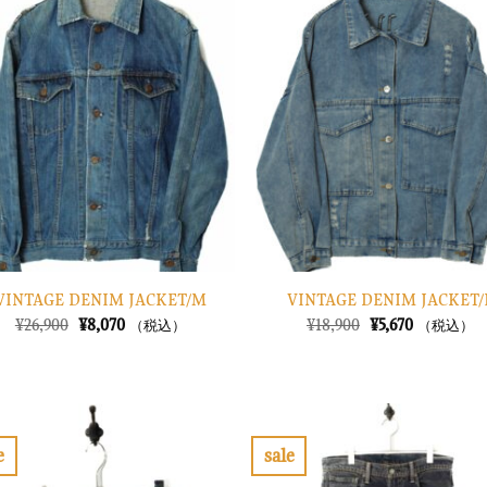
に
入
り
に
す
る
VINTAGE DENIM JACKET/M
VINTAGE DENIM JACKET/
元
現
元
現
¥
26,900
¥
8,070
¥
18,900
¥
5,670
（税込）
（税込）
の
在
の
在
価
の
価
の
格
価
格
価
は
格
は
格
¥26,900
は
¥18,900
は
で
¥8,070
で
¥5,670
し
で
し
で
e
sale
た。
す。
た。
す。
お