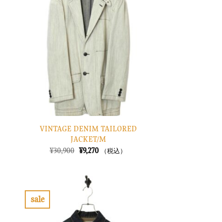
入
入
り
り
に
に
す
す
る
る
VINTAGE DENIM TAILORED
JACKET/M
元
現
¥
30,900
¥
9,270
（税込）
の
在
価
の
格
価
は
格
¥30,900
は
で
¥9,270
sale
し
で
お
お
た。
す。
気
気