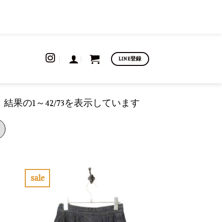
LINE登録
新
結果の1～42/73を表示しています
し
い
順
sale
お
お
気
気
に
に
入
入