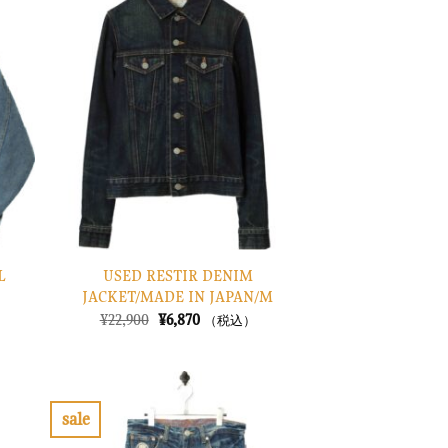
に
に
入
入
り
り
に
に
す
す
る
る
USED RESTIR DENIM
L
JACKET/MADE IN JAPAN/M
元
現
¥
22,900
¥
6,870
（税込）
の
在
価
の
格
価
は
格
¥22,900
は
で
¥6,870
sale
し
で
お
お
た。
す。