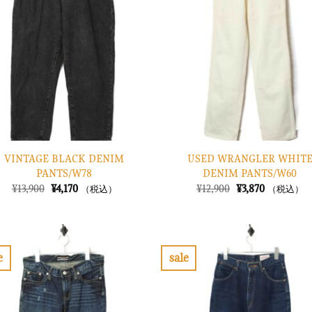
り
に
す
る
VINTAGE BLACK DENIM
USED WRANGLER WHIT
PANTS/W78
DENIM PANTS/W60
元
現
元
現
¥
13,900
¥
4,170
¥
12,900
¥
3,870
（税込）
（税込）
の
在
の
在
価
の
価
の
格
価
格
価
は
格
は
格
¥13,900
は
¥12,900
は
で
¥4,170
で
¥3,870
e
sale
し
で
し
で
お
た。
す。
た。
す。
気
に