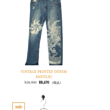
気
気
に
に
入
入
り
り
に
に
す
す
る
る
VINTAGE PRINTED DENIM
PANTS/82
元
現
¥
28,900
¥
8,670
（税込）
の
在
価
の
格
価
は
格
¥28,900
は
で
¥8,670
sale
し
で