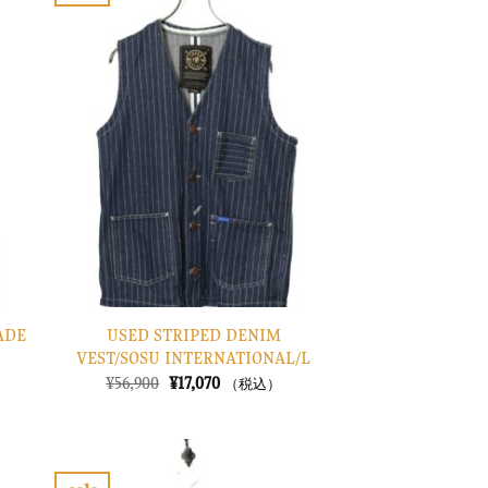
お
お
た。
す。
気
気
に
に
入
入
り
り
に
に
す
す
る
る
ADE
USED STRIPED DENIM
VEST/SOSU INTERNATIONAL/L
元
現
¥
56,900
¥
17,070
（税込）
の
在
価
の
格
価
は
格
¥56,900
は
で
¥17,070