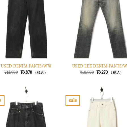
り
に
す
る
USED DENIM PANTS/W78
USED LEE DENIM PANTS/W
元
現
元
現
¥
12,900
¥
3,870
¥
10,900
¥
3,270
（税込）
（税込）
の
在
の
在
価
の
価
の
格
価
格
価
は
格
は
格
¥12,900
は
¥10,900
は
で
¥3,870
で
¥3,270
e
sale
し
で
し
で
お
た。
す。
た。
す。
気
に
入