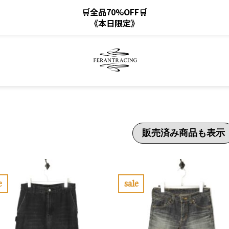
🛒全品70%OFF🛒
《本日限定》
販売済み商品も表示
e
sale
お
気
に
入