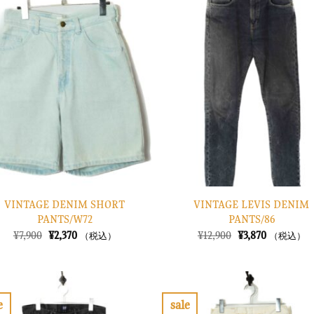
気
に
入
り
に
す
る
VINTAGE DENIM SHORT
VINTAGE LEVIS DENIM
PANTS/W72
PANTS/86
元
現
元
現
¥
7,900
¥
2,370
¥
12,900
¥
3,870
（税込）
（税込）
の
在
の
在
価
の
価
の
格
価
格
価
は
格
は
格
¥7,900
は
¥12,900
は
で
¥2,370
で
¥3,870
e
sale
し
で
し
で