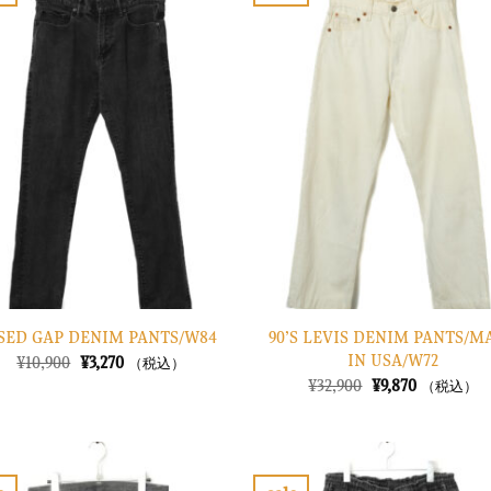
お
た。
す。
た。
す。
気
に
入
り
に
す
る
90’S LEVIS DENIM PANTS/M
SED GAP DENIM PANTS/W84
IN USA/W72
元
現
¥
10,900
¥
3,270
（税込）
の
在
元
現
¥
32,900
¥
9,870
（税込）
価
の
の
在
格
価
価
の
は
格
格
価
¥10,900
は
は
格
で
¥3,270
¥32,900
は
し
で
で
¥9,870