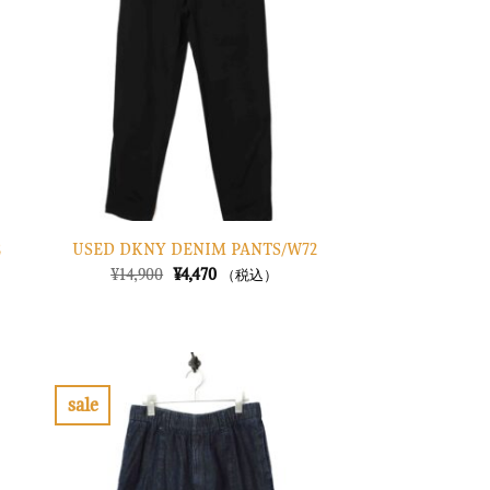
り
り
に
に
す
す
る
る
E
USED DKNY DENIM PANTS/W72
元
現
¥
14,900
¥
4,470
（税込）
の
在
価
の
格
価
は
格
¥14,900
は
で
¥4,470
し
で
sale
た。
す。
お
お
気
気
に
に