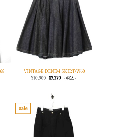
り
り
に
に
す
す
る
る
68
VINTAGE DENIM SKIRT/W60
元
現
¥
10,900
¥
3,270
（税込）
の
在
価
の
格
価
は
格
¥10,900
は
で
¥3,270
sale
し
で
お
お
た。
す。
気
気
に
に
入
入