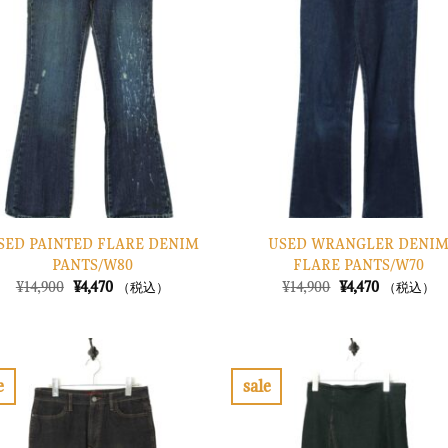
入
り
に
す
る
SED PAINTED FLARE DENIM
USED WRANGLER DENI
PANTS/W80
FLARE PANTS/W70
元
現
元
現
¥
14,900
¥
4,470
¥
14,900
¥
4,470
（税込）
（税込）
の
在
の
在
価
の
価
の
格
価
格
価
は
格
は
格
¥14,900
は
¥14,900
は
で
¥4,470
で
¥4,470
e
sale
し
で
し
で
お
た。
す。
た。
す。
気
に