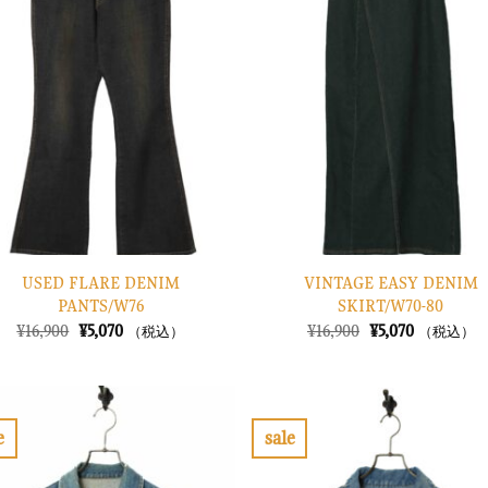
入
り
に
す
る
USED FLARE DENIM
VINTAGE EASY DENIM
PANTS/W76
SKIRT/W70-80
元
現
元
現
¥
16,900
¥
5,070
¥
16,900
¥
5,070
（税込）
（税込）
の
在
の
在
価
の
価
の
格
価
格
価
は
格
は
格
¥16,900
は
¥16,900
は
で
¥5,070
で
¥5,070
e
sale
し
で
し
で
お
た。
す。
た。
す。
気