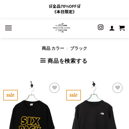
🛒全品70%OFF🛒
《本日限定》
Skip
to
content
商品 カラー
/
ブラック
商品を検索する
sale
sale
お
お
気
気
に
に
入
入
り
り
に
に