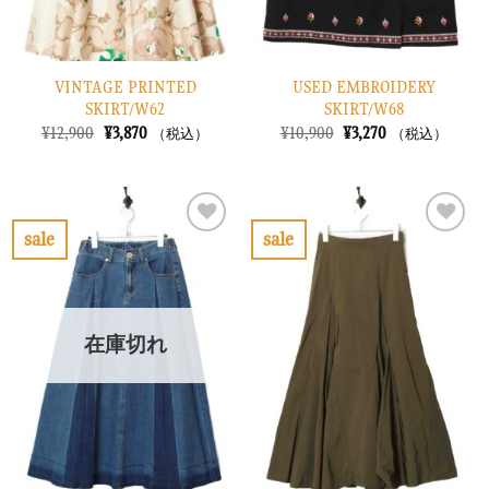
VINTAGE PRINTED
USED EMBROIDERY
SKIRT/W62
SKIRT/W68
元
現
元
現
¥
12,900
¥
3,870
¥
10,900
¥
3,270
（税込）
（税込）
の
在
の
在
価
の
価
の
格
価
格
価
は
格
は
格
¥12,900
は
¥10,900
は
で
¥3,870
で
¥3,270
sale
sale
し
で
し
で
お
お
た。
す。
た。
す。
気
気
に
に
入
入
り
り
在庫切れ
に
に
す
す
る
る