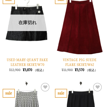
し
で
し
で
お
お
た。
す。
た。
す。
気
気
に
に
入
入
り
り
在庫切れ
に
に
す
す
る
る
USED MARY QUANT FAKE
VINTAGE PIG SUEDE
LEATHER SKIRT/W70
FLARE SKIRT/W62
元
現
元
現
¥
12,900
¥
3,870
¥
11,900
¥
3,570
（税込）
（税込）
の
在
の
在
価
の
価
の
格
価
格
価
は
格
は
格
¥12,900
は
¥11,900
は
で
¥3,870
で
¥3,570
sale
sale
し
で
し
で
お
お
た。
す。
た。
す。
気
気
に
に