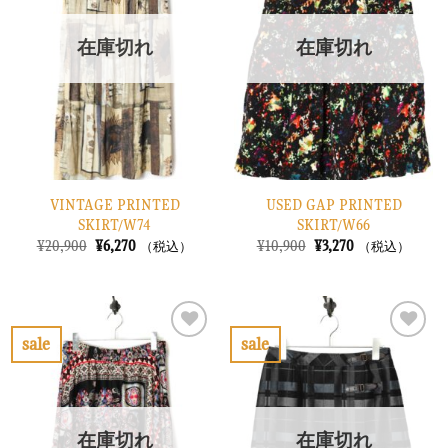
に
に
入
入
り
り
在庫切れ
在庫切れ
に
に
す
す
る
る
VINTAGE PRINTED
USED GAP PRINTED
SKIRT/W74
SKIRT/W66
元
現
元
現
¥
20,900
¥
6,270
¥
10,900
¥
3,270
（税込）
（税込）
の
在
の
在
価
の
価
の
格
価
格
価
は
格
は
格
¥20,900
は
¥10,900
は
で
¥6,270
で
¥3,270
sale
sale
し
で
し
で
お
お
た。
す。
た。
す。
気
気
に
に
入
入
り
り
在庫切れ
在庫切れ