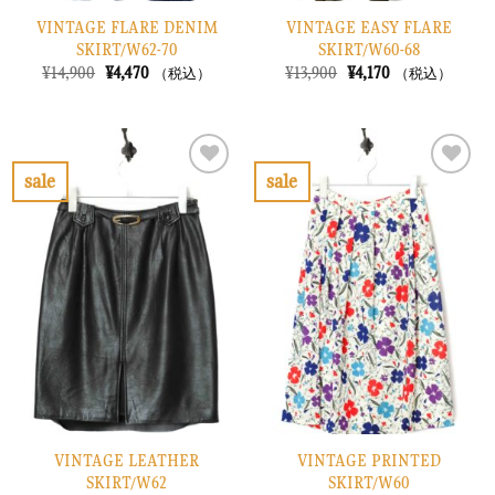
VINTAGE FLARE DENIM
VINTAGE EASY FLARE
SKIRT/W62-70
SKIRT/W60-68
元
現
元
現
¥
14,900
¥
4,470
¥
13,900
¥
4,170
（税込）
（税込）
の
在
の
在
価
の
価
の
格
価
格
価
は
格
は
格
¥14,900
は
¥13,900
は
で
¥4,470
で
¥4,170
sale
sale
し
で
し
で
お
お
た。
す。
た。
す。
気
気
に
に
入
入
り
り
に
に
す
す
る
る
VINTAGE LEATHER
VINTAGE PRINTED
SKIRT/W62
SKIRT/W60