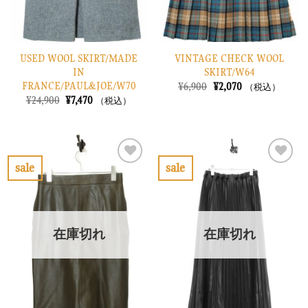
USED WOOL SKIRT/MADE
VINTAGE CHECK WOOL
IN
SKIRT/W64
FRANCE/PAUL&JOE/W70
元
現
¥
6,900
¥
2,070
（税込）
の
在
元
現
¥
24,900
¥
7,470
（税込）
価
の
の
在
格
価
価
の
は
格
格
価
¥6,900
は
は
格
で
¥2,070
¥24,900
は
し
で
で
¥7,470
sale
sale
た。
す。
し
で
お
お
た。
す。
気
気
に
に
入
入
り
り
在庫切れ
在庫切れ
に
に
す
す
る
る