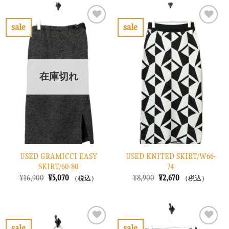
は
格
は
格
¥24,900
は
¥12,900
は
で
¥7,470
で
¥3,870
sale
sale
し
で
し
で
お
お
た。
す。
た。
す。
気
気
に
に
入
入
り
り
在庫切れ
に
に
す
す
る
る
USED GRAMICCI EASY
USED KNITED SKIRT/W66-
SKIRT/60-80
74
元
現
元
現
¥
16,900
¥
5,070
¥
8,900
¥
2,670
（税込）
（税込）
の
在
の
在
価
の
価
の
格
価
格
価
は
格
は
格
¥16,900
は
¥8,900
は
で
¥5,070
で
¥2,670
sale
sale