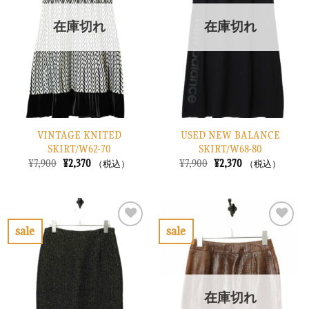
入
入
り
り
在庫切れ
在庫切れ
に
に
す
す
る
る
VINTAGE KNITED
USED NEW BALANCE
SKIRT/W62-70
SKIRT/W68-80
元
現
元
現
¥
7,900
¥
2,370
¥
7,900
¥
2,370
（税込）
（税込）
の
在
の
在
価
の
価
の
格
価
格
価
は
格
は
格
¥7,900
は
¥7,900
は
で
¥2,370
で
¥2,370
sale
sale
し
で
し
で
お
お
た。
す。
た。
す。
気
気
に
に
入
入
り
り
在庫切れ
に
に