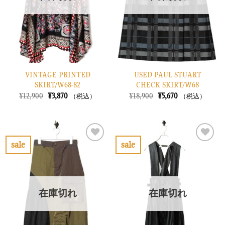
に
に
す
す
る
る
VINTAGE PRINTED
USED PAUL STUART
SKIRT/W68-82
CHECK SKIRT/W68
元
現
元
現
¥
12,900
¥
3,870
¥
18,900
¥
5,670
（税込）
（税込）
の
在
の
在
価
の
価
の
格
価
格
価
は
格
は
格
¥12,900
は
¥18,900
は
で
¥3,870
で
¥5,670
sale
sale
し
で
し
で
お
お
た。
す。
た。
す。
気
気
に
に
入
入
り
り
在庫切れ
在庫切れ
に
に
す
す
る
る