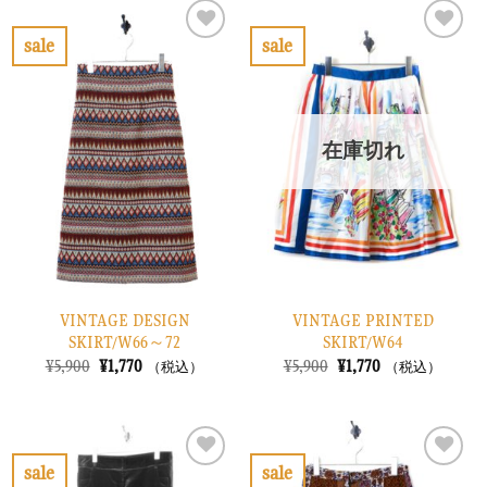
は
格
は
格
¥8,900
は
¥5,900
は
で
¥2,670
で
¥1,770
sale
sale
し
で
し
で
お
お
た。
す。
た。
す。
気
気
に
に
入
入
り
り
在庫切れ
に
に
す
す
る
る
VINTAGE DESIGN
VINTAGE PRINTED
SKIRT/W66～72
SKIRT/W64
元
現
元
現
¥
5,900
¥
1,770
¥
5,900
¥
1,770
（税込）
（税込）
の
在
の
在
価
の
価
の
格
価
格
価
は
格
は
格
¥5,900
は
¥5,900
は
で
¥1,770
で
¥1,770
sale
sale
し
で
し
で
お
お