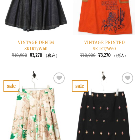
す
す
る
る
VINTAGE DENIM
VINTAGE PRINTED
SKIRT/W60
SKIRT/W60
元
現
元
現
¥
10,900
¥
3,270
¥
10,900
¥
3,270
（税込）
（税込）
の
在
の
在
価
の
価
の
格
価
格
価
は
格
は
格
¥10,900
は
¥10,900
は
で
¥3,270
で
¥3,270
sale
sale
し
で
し
で
お
お
た。
す。
た。
す。
気
気
に
に
入
入
り
り
に
に
す
す
る
る