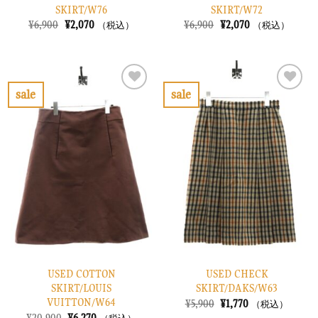
SKIRT/W76
SKIRT/W72
元
現
元
現
¥
6,900
¥
2,070
¥
6,900
¥
2,070
（税込）
（税込）
の
在
の
在
価
の
価
の
格
価
格
価
は
格
は
格
¥6,900
は
¥6,900
は
で
¥2,070
で
¥2,070
sale
sale
し
で
し
で
お
お
た。
す。
た。
す。
気
気
に
に
入
入
り
り
に
に
す
す
る
る
USED COTTON
USED CHECK
SKIRT/LOUIS
SKIRT/DAKS/W63
VUITTON/W64
元
現
¥
5,900
¥
1,770
（税込）
の
在
元
現
¥
20,900
¥
6,270