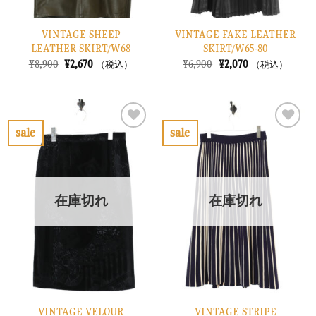
VINTAGE SHEEP
VINTAGE FAKE LEATHER
LEATHER SKIRT/W68
SKIRT/W65-80
元
現
元
現
¥
8,900
¥
2,670
¥
6,900
¥
2,070
（税込）
（税込）
の
在
の
在
価
の
価
の
格
価
格
価
は
格
は
格
¥8,900
は
¥6,900
は
で
¥2,670
で
¥2,070
sale
sale
し
で
し
で
お
お
た。
す。
た。
す。
気
気
に
に
入
入
り
り
在庫切れ
在庫切れ
に
に
す
す
る
る
VINTAGE VELOUR
VINTAGE STRIPE