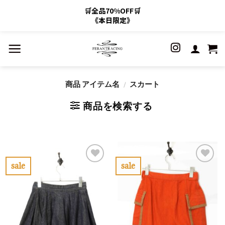
🛒全品70%OFF🛒
《本日限定》
Skip
to
content
商品 アイテム名
/
スカート
商品を検索する
sale
sale
お
お
気
気
に
に
入
入
り
り
に
に