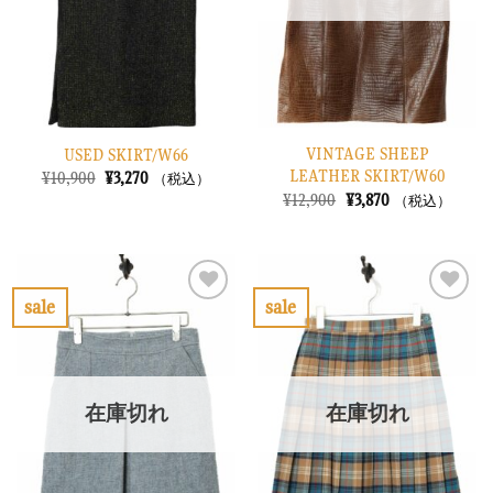
す
す
る
る
VINTAGE SHEEP
USED SKIRT/W66
LEATHER SKIRT/W60
元
現
¥
10,900
¥
3,270
（税込）
の
在
元
現
¥
12,900
¥
3,870
（税込）
価
の
の
在
格
価
価
の
は
格
格
価
¥10,900
は
は
格
で
¥3,270
¥12,900
は
し
で
で
¥3,870
sale
sale
た。
す。
し
で
お
お
た。
す。
気
気
に
に
入
入
り
り
在庫切れ
在庫切れ
に
に
す
す
る
る