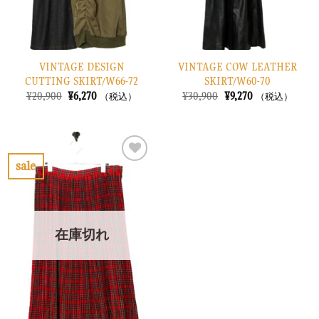
VINTAGE DESIGN
VINTAGE COW LEATHER
CUTTING SKIRT/W66-72
SKIRT/W60-70
元
現
元
現
¥
20,900
¥
6,270
¥
30,900
¥
9,270
（税込）
（税込）
の
在
の
在
価
の
価
の
格
価
格
価
は
格
は
格
¥20,900
は
¥30,900
は
で
¥6,270
で
¥9,270
sale
し
で
し
で
お
た。
す。
た。
す。
気
に
入
り
在庫切れ
に
す
る