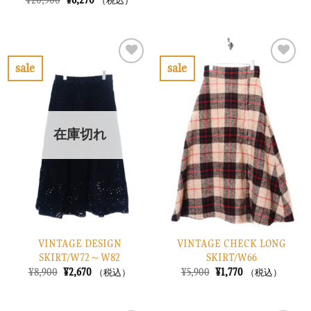
（税込）
価
の
の
在
格
価
価
の
は
格
格
価
¥5,900
は
は
格
で
¥1,770
¥20,900
は
し
で
で
¥6,270
sale
sale
た。
す。
し
で
お
お
た。
す。
気
気
に
に
入
入
り
り
在庫切れ
に
に
す
す
る
る
VINTAGE DESIGN
VINTAGE CHECK LONG
SKIRT/W72～W82
SKIRT/W66
元
現
元
現
¥
8,900
¥
2,670
¥
5,900
¥
1,770
（税込）
（税込）
の
在
の
在
価
の
価
の
格
価
格
価