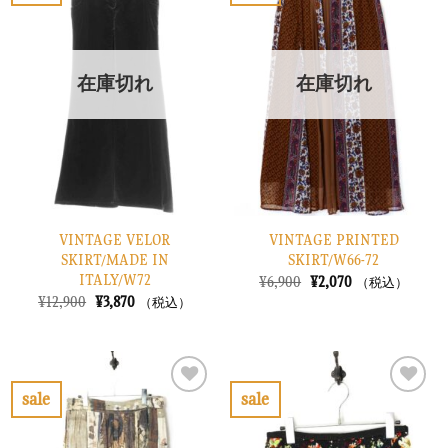
た。
す。
た。
す。
気
気
に
に
入
入
り
り
在庫切れ
在庫切れ
に
に
す
す
る
る
VINTAGE VELOR
VINTAGE PRINTED
SKIRT/MADE IN
SKIRT/W66-72
ITALY/W72
元
現
¥
6,900
¥
2,070
（税込）
の
在
元
現
¥
12,900
¥
3,870
（税込）
価
の
の
在
格
価
価
の
は
格
格
価
¥6,900
は
は
格
で
¥2,070
¥12,900
は
し
で
で
¥3,870
sale
sale
た。
す。
し
で
お
お
た。
す。
気
気