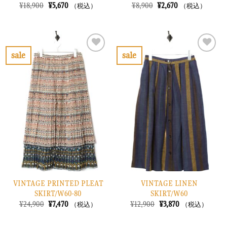
元
現
元
現
¥
18,900
¥
5,670
¥
8,900
¥
2,670
（税込）
（税込）
の
在
の
在
価
の
価
の
格
価
格
価
は
格
は
格
¥18,900
は
¥8,900
は
で
¥5,670
で
¥2,670
sale
sale
し
で
し
で
お
お
た。
す。
た。
す。
気
気
に
に
入
入
り
り
に
に
す
す
る
る
VINTAGE PRINTED PLEAT
VINTAGE LINEN
SKIRT/W60-80
SKIRT/W60
元
現
元
現
¥
24,900
¥
7,470
¥
12,900
¥
3,870
（税込）
（税込）
の
在
の
在
価
の
価
の
格
価
格
価