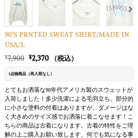
90’S PRNTED SWEAT SHIRT/MADE IN
USA/L
元
現
7,900
2,370
¥
¥
（税込）
の
在
価
の
1点物商品（再入荷なし）
格
価
は
格
とてもお洒落な90年代アメリカ製のスウェットが
¥7,900
は
入荷しました！多少洗濯による毛羽立ち、部分的
で
¥2,370
に小さな塗料の付着はありますが、ダメージはな
し
で
く大きめのサイズ感でお洒落に着こなせます！こ
た。
す。
ちらの商品は古着になります。古着の特性をご理
解の上ご購入お願い致します。何でも気になる事