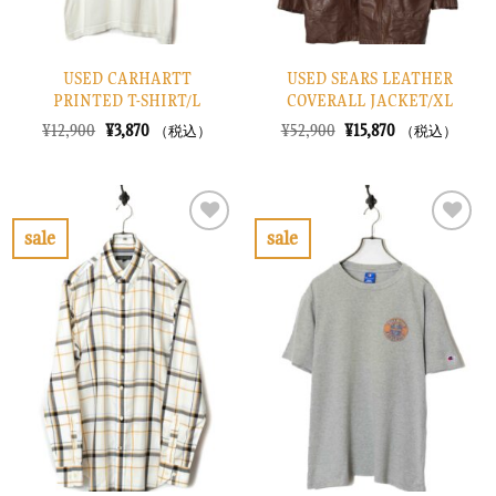
USED CARHARTT
USED SEARS LEATHER
PRINTED T-SHIRT/L
COVERALL JACKET/XL
元
現
元
現
¥
12,900
¥
3,870
¥
52,900
¥
15,870
（税込）
（税込）
の
在
の
在
価
の
価
の
格
価
格
価
は
格
は
格
¥12,900
は
¥52,900
は
で
¥3,870
で
¥15,870
sale
sale
し
で
し
で
お
お
た。
す。
た。
す。
気
気
に
に
入
入
り
り
に
に
す
す
る
る