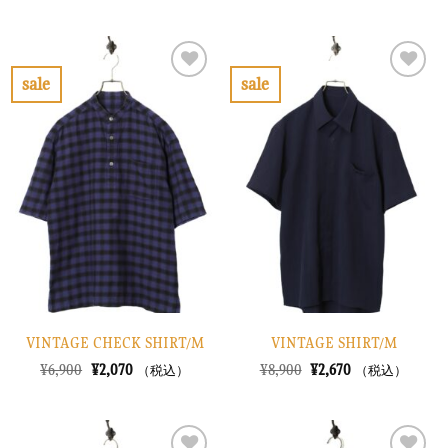
の
在
格
価
価
の
は
格
格
価
¥12,900
は
は
格
で
¥3,870
¥11,900
は
し
で
で
¥3,570
sale
sale
た。
す。
し
で
お
お
た。
す。
気
気
に
に
入
入
り
り
に
に
す
す
る
る
VINTAGE CHECK SHIRT/M
VINTAGE SHIRT/M
元
現
元
現
¥
6,900
¥
2,070
¥
8,900
¥
2,670
（税込）
（税込）
の
在
の
在
価
の
価
の
格
価
格
価
は
格
は
格
¥6,900
は
¥8,900
は