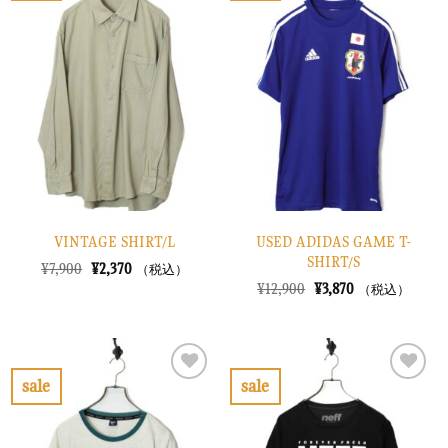
た。
す。
気
気
に
に
入
入
り
り
に
に
す
す
る
る
VINTAGE SHIRT/L
USED ADIDAS GAME T-
SHIRT/S
元
現
¥
7,900
¥
2,370
（税込）
の
在
元
現
¥
12,900
¥
3,870
（税込）
価
の
の
在
格
価
価
の
は
格
格
価
¥7,900
は
は
格
で
¥2,370
¥12,900
は
し
で
で
¥3,870
sale
sale
た。
す。
し
で
お
お
た。
す。
気
気
に
に