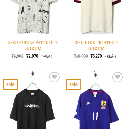
に
に
す
す
る
る
USED ADIDAS PATTERN T-
USED NIKE PRINTED T-
SHIRT/M
SHIRT/M
元
現
元
現
¥
6,900
¥
2,070
¥
10,900
¥
3,270
（税込）
（税込）
の
在
の
在
価
の
価
の
格
価
格
価
は
格
は
格
¥6,900
は
¥10,900
は
で
¥2,070
で
¥3,270
sale
sale
し
で
し
で
お
お
た。
す。
た。
す。
気
気
に
に
入
入
り
り
に
に
す
す
る
る