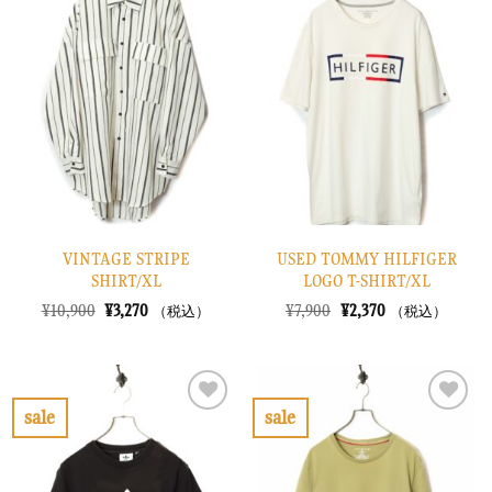
気
気
に
に
入
入
り
り
に
に
す
す
る
る
VINTAGE STRIPE
USED TOMMY HILFIGER
SHIRT/XL
LOGO T-SHIRT/XL
元
現
元
現
¥
10,900
¥
3,270
¥
7,900
¥
2,370
（税込）
（税込）
の
在
の
在
価
の
価
の
格
価
格
価
は
格
は
格
¥10,900
は
¥7,900
は
で
¥3,270
で
¥2,370
sale
sale
し
で
し
で
お
お
た。
す。
た。
す。
気
気
に
に