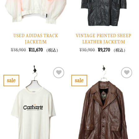
る
る
USED ADIDAS TRACK
VINTAGE PRINTED SHEEP
JACKET/M
LEATHER JACKET/M
元
現
元
現
¥
38,900
¥
11,670
¥
30,900
¥
9,270
（税込）
（税込）
の
在
の
在
価
の
価
の
格
価
格
価
は
格
は
格
¥38,900
は
¥30,900
は
で
¥11,670
で
¥9,270
sale
sale
し
で
し
で
お
お
た。
す。
た。
す。
気
気
に
に
入
入
り
り
に
に
す
す
る
る