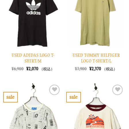
入
入
り
り
に
に
す
す
る
る
USED ADIDAS LOGO T-
USED TOMMY HILFIGER
SHIRT/M
LOGO T-SHIRT/L
元
現
元
現
¥
6,900
¥
2,070
¥
7,900
¥
2,370
（税込）
（税込）
の
在
の
在
価
の
価
の
格
価
格
価
は
格
は
格
¥6,900
は
¥7,900
は
で
¥2,070
で
¥2,370
sale
sale
し
で
し
で
お
お
た。
す。
た。
す。
気
気
に
に
入
入
り
り