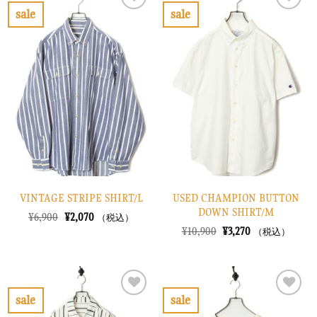
で
¥2,070
で
¥2,670
sale
sale
し
で
し
で
お
お
た。
す。
た。
す。
気
気
に
に
入
入
り
り
に
に
す
す
る
る
VINTAGE STRIPE SHIRT/L
USED CHAMPION BUTTON
DOWN SHIRT/M
元
現
¥
6,900
¥
2,070
（税込）
の
在
元
現
¥
10,900
¥
3,270
（税込）
価
の
の
在
格
価
価
の
は
格
格
価
¥6,900
は
は
格
で
¥2,070
¥10,900
は
し
で
で
¥3,270
sale
sale
た。
す。
し
で
お
お
た。
す。