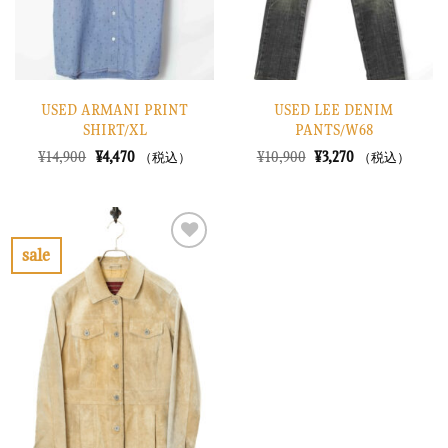
る
る
USED ARMANI PRINT
USED LEE DENIM
SHIRT/XL
PANTS/W68
元
現
元
現
¥
14,900
¥
4,470
¥
10,900
¥
3,270
（税込）
（税込）
の
在
の
在
価
の
価
の
格
価
格
価
は
格
は
格
¥14,900
は
¥10,900
は
で
¥4,470
で
¥3,270
sale
し
で
し
で
お
た。
す。
た。
す。
気
に
入
り
に
す
る