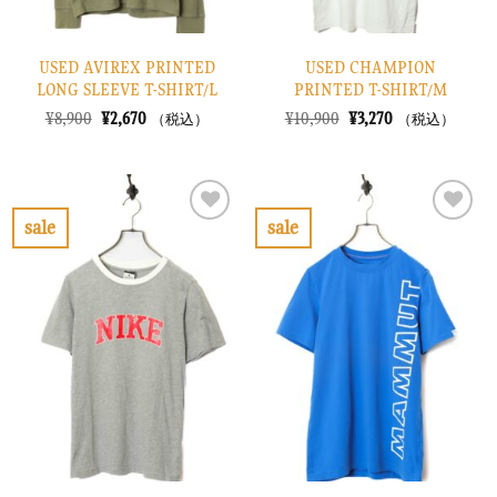
USED AVIREX PRINTED
USED CHAMPION
LONG SLEEVE T-SHIRT/L
PRINTED T-SHIRT/M
元
現
元
現
¥
8,900
¥
2,670
¥
10,900
¥
3,270
（税込）
（税込）
の
在
の
在
価
の
価
の
格
価
格
価
は
格
は
格
¥8,900
は
¥10,900
は
で
¥2,670
で
¥3,270
sale
sale
し
で
し
で
お
お
た。
す。
た。
す。
気
気
に
に
入
入
り
り
に
に
す
す
る
る