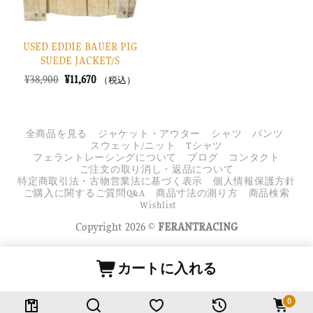
USED EDDIE BAUER PIG
SUEDE JACKET/S
元
現
¥
38,900
¥
11,670
（税込）
の
在
価
の
格
価
は
格
¥38,900
は
全商品を見る
ジャケット・アウター
シャツ
パンツ
で
¥11,670
スウェット/ニット
Tシャツ
し
で
フェラントレーシングについて
ブログ
コンタクト
た。
す。
ご注文の取り消し・返品について
特定商取引法・古物営業法に基づく表示
個人情報保護方針
ご購入に関するご質問Q&A
商品寸法の測り方
商品検索
Wishlist
Copyright 2026 ©
FERANTRACING
カートに入れる
0