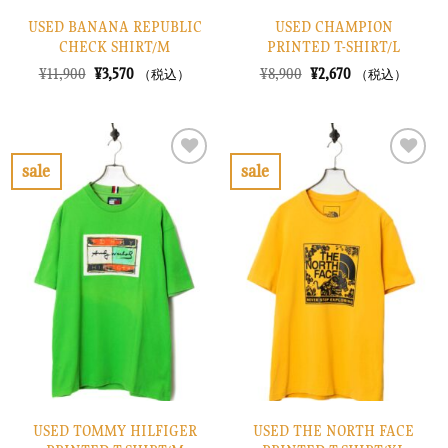
USED BANANA REPUBLIC
USED CHAMPION
CHECK SHIRT/M
PRINTED T-SHIRT/L
元
現
元
現
¥
11,900
¥
3,570
¥
8,900
¥
2,670
（税込）
（税込）
の
在
の
在
価
の
価
の
格
価
格
価
は
格
は
格
¥11,900
は
¥8,900
は
で
¥3,570
で
¥2,670
sale
sale
し
で
し
で
お
お
た。
す。
た。
す。
気
気
に
に
入
入
り
り
に
に
す
す
る
る
USED TOMMY HILFIGER
USED THE NORTH FACE