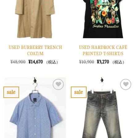
に
に
す
す
る
る
USED BURBERRY TRENCH
USED HARDROCK CAFÉ
COAT/M
PRINTED T-SHIRT/S
元
現
元
現
¥
48,900
¥
14,670
¥
10,900
¥
3,270
（税込）
（税込）
の
在
の
在
価
の
価
の
格
価
格
価
は
格
は
格
¥48,900
は
¥10,900
は
で
¥14,670
で
¥3,270
sale
sale
し
で
し
で
お
お
た。
す。
た。
す。
気
気
に
に
入
入
り
り
に
に
す
す