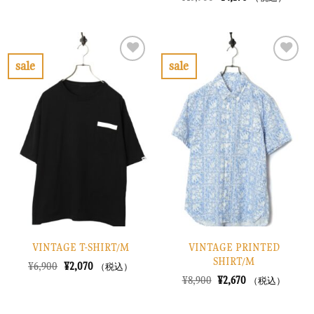
格
価
の
在
は
格
価
の
¥8,900
は
格
価
で
¥2,670
は
格
し
で
¥13,900
は
た。
す。
で
¥4,170
sale
sale
し
で
お
お
た。
す。
気
気
に
に
入
入
り
り
に
に
す
す
る
る
VINTAGE T-SHIRT/M
VINTAGE PRINTED
SHIRT/M
元
現
¥
6,900
¥
2,070
（税込）
の
在
元
現
¥
8,900
¥
2,670
（税込）
価
の
の
在
格
価
価
の
は
格
格
価