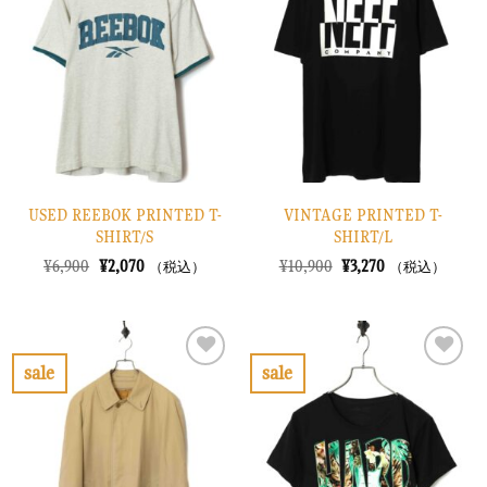
入
入
り
り
に
に
す
す
る
る
USED REEBOK PRINTED T-
VINTAGE PRINTED T-
SHIRT/S
SHIRT/L
元
現
元
現
¥
6,900
¥
2,070
¥
10,900
¥
3,270
（税込）
（税込）
の
在
の
在
価
の
価
の
格
価
格
価
は
格
は
格
¥6,900
は
¥10,900
は
で
¥2,070
で
¥3,270
sale
sale
し
で
し
で
お
お
た。
す。
た。
す。
気
気
に
に
入
入
り
り