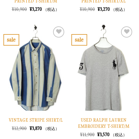
PRINTED T-SHIRT/M
PRINTED T-SHIRT/XL
元
現
元
現
¥
10,900
¥
3,270
¥
10,900
¥
3,270
（税込）
（税込）
の
在
の
在
価
の
価
の
格
価
格
価
は
格
は
格
¥10,900
は
¥10,900
は
で
¥3,270
で
¥3,270
sale
sale
し
で
し
で
お
お
た。
す。
た。
す。
気
気
に
に
入
入
り
り
に
に
す
す
る
る
VINTAGE STRIPE SHIRT/L
USED RALPH LAUREN
EMBROIDERY T-SHIRT/M
元
現
¥
12,900
¥
3,870
（税込）
の
在
元
現
¥
11,900
¥
3,570
（税込）
価
の