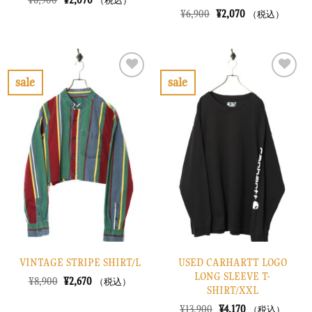
（税込）
の
在
元
現
¥
6,900
¥
2,070
（税込）
価
の
の
在
格
価
価
の
は
格
格
価
¥6,900
は
は
格
で
¥2,070
¥6,900
は
し
で
で
¥2,070
sale
sale
た。
す。
し
で
お
お
た。
す。
気
気
に
に
入
入
り
り
に
に
す
す
る
る
VINTAGE STRIPE SHIRT/L
USED CARHARTT LOGO
LONG SLEEVE T-
元
現
¥
8,900
¥
2,670
（税込）
SHIRT/XXL
の
在
価
の
元
現
¥
13,900
¥
4,170
（税込）