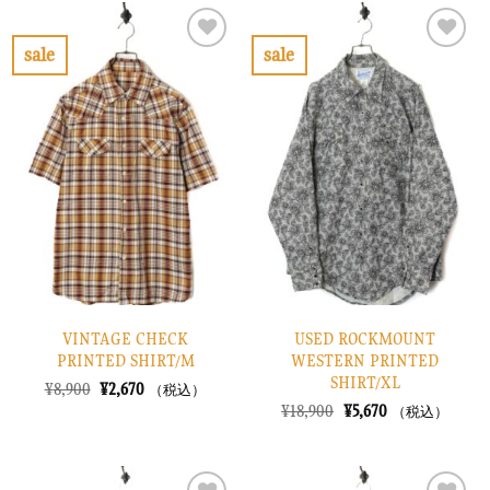
¥6,900
は
は
格
で
¥2,070
¥8,900
は
し
で
で
¥2,670
sale
sale
た。
す。
し
で
お
お
た。
す。
気
気
に
に
入
入
り
り
に
に
す
す
る
る
VINTAGE CHECK
USED ROCKMOUNT
PRINTED SHIRT/M
WESTERN PRINTED
SHIRT/XL
元
現
¥
8,900
¥
2,670
（税込）
の
在
元
現
¥
18,900
¥
5,670
（税込）
価
の
の
在
格
価
価
の
は
格
格
価
¥8,900
は
は
格
で
¥2,670