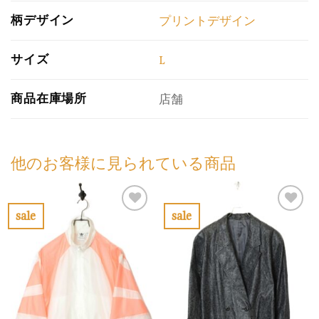
柄デザイン
プリントデザイン
サイズ
L
商品在庫場所
店舗
他のお客様に見られている商品
sale
sale
お
お
気
気
に
に
入
入
り
り
に
に
す
す