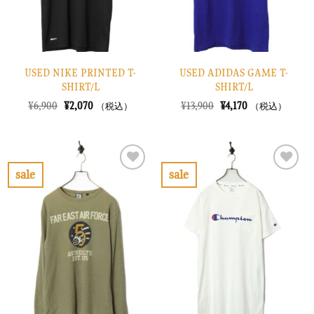
USED NIKE PRINTED T-
USED ADIDAS GAME T-
SHIRT/L
SHIRT/L
元
現
元
現
¥
6,900
¥
2,070
¥
13,900
¥
4,170
（税込）
（税込）
の
在
の
在
価
の
価
の
格
価
格
価
は
格
は
格
¥6,900
は
¥13,900
は
で
¥2,070
で
¥4,170
sale
sale
し
で
し
で
お
お
た。
す。
た。
す。
気
気
に
に
入
入
り
り
に
に
す
す
る
る