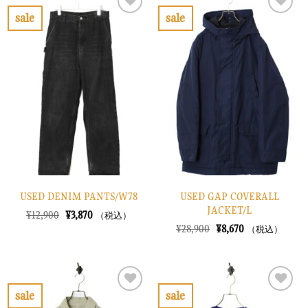
¥18,900
は
し
で
で
¥5,670
sale
sale
た。
す。
し
で
お
お
た。
す。
気
気
に
に
入
入
り
り
に
に
す
す
る
る
USED DENIM PANTS/W78
USED GAP COVERALL
JACKET/L
元
現
¥
12,900
¥
3,870
（税込）
の
在
元
現
¥
28,900
¥
8,670
（税込）
価
の
の
在
格
価
価
の
は
格
格
価
¥12,900
は
は
格
で
¥3,870
¥28,900
は
し
で
で
¥8,670
sale
sale
た。
す。
し
で
お
お