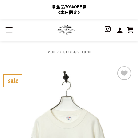
🛒全品70%OFF🛒
《本日限定》
Skip
to
content
VINTAGE COLLECTION
sale
お
気
に
入
り
に
す