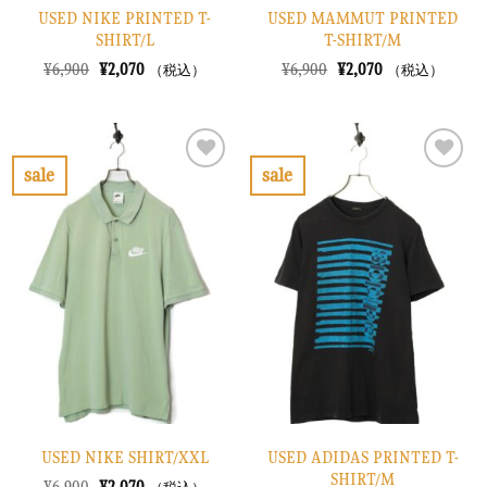
USED NIKE PRINTED T-
USED MAMMUT PRINTED
SHIRT/L
T-SHIRT/M
元
現
元
現
¥
6,900
¥
2,070
¥
6,900
¥
2,070
（税込）
（税込）
の
在
の
在
価
の
価
の
格
価
格
価
は
格
は
格
¥6,900
は
¥6,900
は
で
¥2,070
で
¥2,070
sale
sale
し
で
し
で
お
お
た。
す。
た。
す。
気
気
に
に
入
入
り
り
に
に
す
す
る
る
USED NIKE SHIRT/XXL
USED ADIDAS PRINTED T-
SHIRT/M
元
現
¥
6,900
¥
2,070