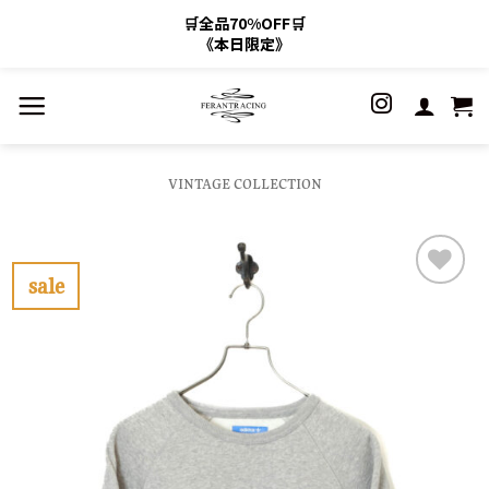
🛒全品70%OFF🛒
《本日限定》
Skip
to
content
VINTAGE COLLECTION
sale
お
気
に
入
り
に
す