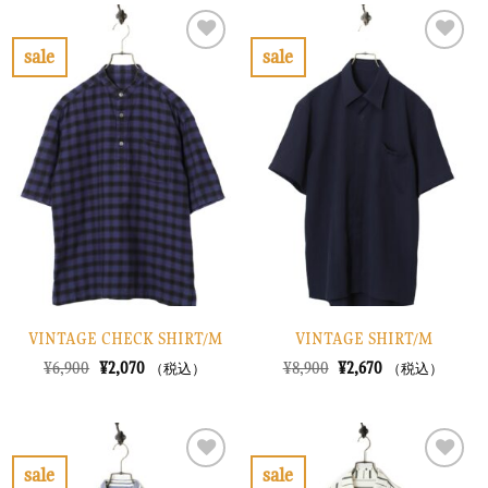
sale
sale
お
お
気
気
に
に
入
入
り
り
に
に
す
す
る
る
VINTAGE CHECK SHIRT/M
VINTAGE SHIRT/M
元
現
元
現
¥
6,900
¥
2,070
¥
8,900
¥
2,670
（税込）
（税込）
の
在
の
在
価
の
価
の
格
価
格
価
は
格
は
格
¥6,900
は
¥8,900
は
で
¥2,070
で
¥2,670
sale
sale
し
で
し
で