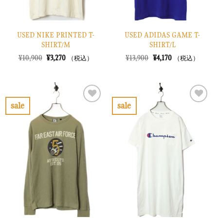
USED NIKE PRINTED T-
USED ADIDAS GAME T-
SHIRT/M
SHIRT/L
元
現
元
現
¥
10,900
¥
3,270
¥
13,900
¥
4,170
（税込）
（税込）
の
在
の
在
価
の
価
の
格
価
格
価
は
格
は
格
¥10,900
は
¥13,900
は
で
¥3,270
で
¥4,170
sale
sale
し
で
し
で
お
お
た。
す。
た。
す。
気
気
に
に
入
入
り
り
に
に
す
す
る
る