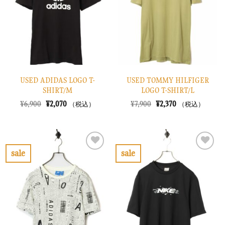
に
に
す
す
る
る
USED ADIDAS LOGO T-
USED TOMMY HILFIGER
SHIRT/M
LOGO T-SHIRT/L
元
現
元
現
¥
6,900
¥
2,070
¥
7,900
¥
2,370
（税込）
（税込）
の
在
の
在
価
の
価
の
格
価
格
価
は
格
は
格
¥6,900
は
¥7,900
は
で
¥2,070
で
¥2,370
sale
sale
し
で
し
で
お
お
た。
す。
た。
す。
気
気
に
に
入
入
り
り
に
に
す
す