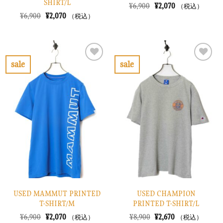
SHIRT/L
元
現
¥
6,900
¥
2,070
（税込）
の
在
元
現
¥
6,900
¥
2,070
（税込）
価
の
の
在
格
価
価
の
は
格
格
価
¥6,900
は
は
格
で
¥2,070
¥6,900
は
し
で
で
¥2,070
sale
sale
た。
す。
し
で
お
お
た。
す。
気
気
に
に
入
入
り
り
に
に
す
す
る
る
USED MAMMUT PRINTED
USED CHAMPION
T-SHIRT/M
PRINTED T-SHIRT/L
元
現
元
現
¥
6,900
¥
2,070
¥
8,900
¥
2,670
（税込）
（税込）