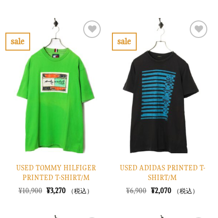
の
在
の
在
価
の
価
の
格
価
格
価
は
格
は
格
¥6,900
は
¥8,900
は
で
¥2,070
で
¥2,670
sale
sale
し
で
し
で
お
お
た。
す。
た。
す。
気
気
に
に
入
入
り
り
に
に
す
す
る
る
USED TOMMY HILFIGER
USED ADIDAS PRINTED T-
PRINTED T-SHIRT/M
SHIRT/M
元
現
元
現
¥
10,900
¥
3,270
¥
6,900
¥
2,070
（税込）
（税込）
の
在
の
在
価
の
価
の
格
価
格
価