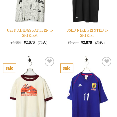
る
る
USED ADIDAS PATTERN T-
USED NIKE PRINTED T-
SHIRT/M
SHIRT/L
元
現
元
現
¥
6,900
¥
2,070
¥
6,900
¥
2,070
（税込）
（税込）
の
在
の
在
価
の
価
の
格
価
格
価
は
格
は
格
¥6,900
は
¥6,900
は
で
¥2,070
で
¥2,070
sale
sale
し
で
し
で
お
お
た。
す。
た。
す。
気
気
に
に
入
入
り
り
に
に
す
す
る
る