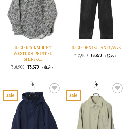
に
に
す
す
る
る
USED ROCKMOUNT
USED DENIM PANTS/W78
WESTERN PRINTED
元
現
¥
12,900
¥
3,870
（税込）
SHIRT/XL
の
在
価
の
元
現
¥
18,900
¥
5,670
（税込）
格
価
の
在
は
格
価
の
¥12,900
は
格
価
で
¥3,870
は
格
し
で
¥18,900
は
た。
す。
で
¥5,670
sale
sale
し
で
お
お
た。
す。
気
気
に
に
入
入
り
り
に
に