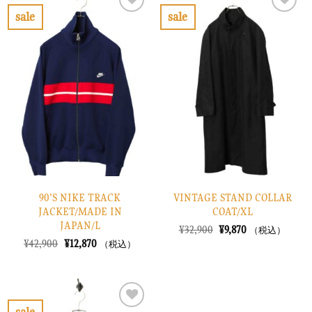
¥52,900
は
¥26,900
は
で
¥15,870
で
¥8,070
sale
sale
し
で
し
で
お
お
た。
す。
た。
す。
気
気
に
に
入
入
り
り
に
に
す
す
る
る
90’S NIKE TRACK
VINTAGE STAND COLLAR
JACKET/MADE IN
COAT/XL
JAPAN/L
元
現
¥
32,900
¥
9,870
（税込）
の
在
元
現
¥
42,900
¥
12,870
（税込）
価
の
の
在
格
価
価
の
は
格
格
価
¥32,900
は
は
格
で
¥9,870
¥42,900
は
し
で
で
¥12,870