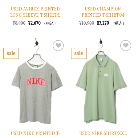
USED AVIREX PRINTED
USED CHAMPION
LONG SLEEVE T-SHIRT/L
PRINTED T-SHIRT/M
元
現
元
現
¥
8,900
¥
2,670
¥
10,900
¥
3,270
（税込）
（税込）
の
在
の
在
価
の
価
の
格
価
格
価
は
格
は
格
¥8,900
は
¥10,900
は
で
¥2,670
で
¥3,270
sale
sale
し
で
し
で
お
お
た。
す。
た。
す。
気
気
に
に
入
入
り
り
に
に
す
す
る
る
USED NIKE PRINTED T-
USED NIKE SHIRT/XXL