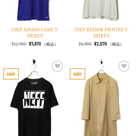
USED ADIDAS GAME T-
USED REEBOK PRINTED T-
SHIRT/S
SHIRT/S
元
現
元
現
¥
12,900
¥
3,870
¥
6,900
¥
2,070
（税込）
（税込）
の
在
の
在
価
の
価
の
格
価
格
価
は
格
は
格
¥12,900
は
¥6,900
は
で
¥3,870
で
¥2,070
sale
sale
し
で
し
で
お
お
た。
す。
た。
す。
気
気
に
に
入
入
り
り
に
に
す
す
る
る