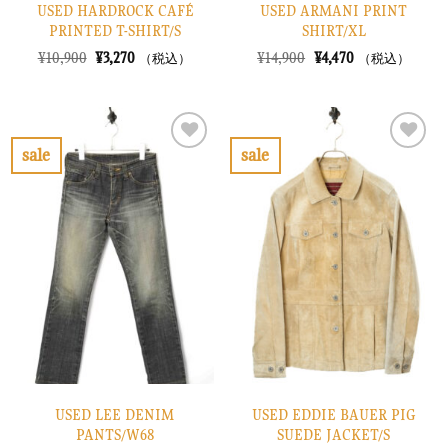
USED HARDROCK CAFÉ
USED ARMANI PRINT
PRINTED T-SHIRT/S
SHIRT/XL
元
現
元
現
¥
10,900
¥
3,270
¥
14,900
¥
4,470
（税込）
（税込）
の
在
の
在
価
の
価
の
格
価
格
価
は
格
は
格
¥10,900
は
¥14,900
は
で
¥3,270
で
¥4,470
sale
sale
し
で
し
で
お
お
た。
す。
た。
す。
気
気
に
に
入
入
り
り
に
に
す
す
る
る
USED LEE DENIM
USED EDDIE BAUER PIG
PANTS/W68
SUEDE JACKET/S