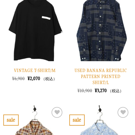
気
気
に
に
入
入
り
り
に
に
す
す
る
る
VINTAGE T-SHIRT/M
USED BANANA REPUBLIC
PATTERN PRINTED
元
現
¥
6,900
¥
2,070
（税込）
SHIRT/L
の
在
価
の
元
現
¥
10,900
¥
3,270
（税込）
格
価
の
在
は
格
価
の
¥6,900
は
格
価
で
¥2,070
は
格
し
で
¥10,900
は
た。
す。
で
¥3,270
sale
sale
し
で
お
お
た。
す。
気
気