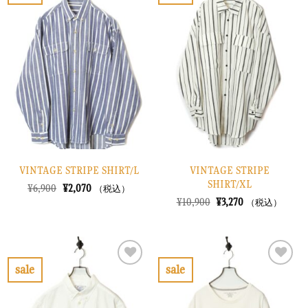
お
お
た。
す。
た。
す。
気
気
に
に
入
入
り
り
に
に
す
す
る
る
VINTAGE STRIPE SHIRT/L
VINTAGE STRIPE
SHIRT/XL
元
現
¥
6,900
¥
2,070
（税込）
の
在
元
現
¥
10,900
¥
3,270
（税込）
価
の
の
在
格
価
価
の
は
格
格
価
¥6,900
は
は
格
で
¥2,070
¥10,900
は
し
で
で
¥3,270
sale
sale
た。
す。
し
で
お
お
た。
す。
気
気
に
に