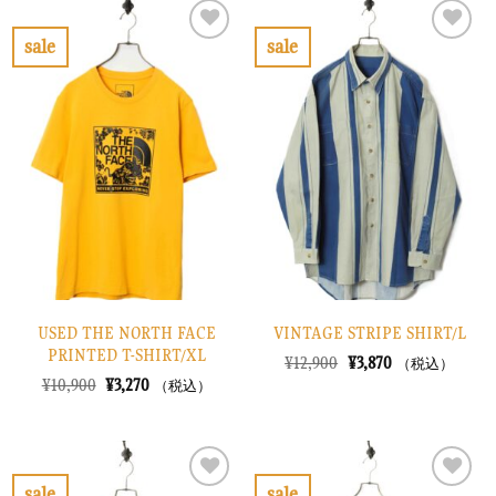
は
格
は
格
¥10,900
は
¥6,900
は
で
¥3,270
で
¥2,070
sale
sale
し
で
し
で
お
お
た。
す。
た。
す。
気
気
に
に
入
入
り
り
に
に
す
す
る
る
USED THE NORTH FACE
VINTAGE STRIPE SHIRT/L
PRINTED T-SHIRT/XL
元
現
¥
12,900
¥
3,870
（税込）
の
在
元
現
¥
10,900
¥
3,270
（税込）
価
の
の
在
格
価
価
の
は
格
格
価
¥12,900
は
は
格
で
¥3,870
¥10,900
は
し
で
で
¥3,270
sale
sale
た。
す。