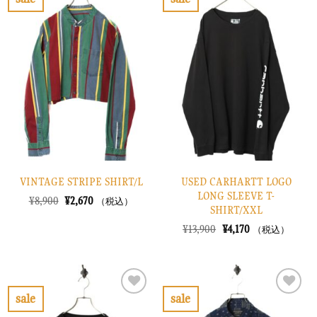
し
で
お
お
た。
す。
気
気
に
に
入
入
り
り
に
に
す
す
る
る
VINTAGE STRIPE SHIRT/L
USED CARHARTT LOGO
LONG SLEEVE T-
元
現
¥
8,900
¥
2,670
（税込）
SHIRT/XXL
の
在
価
の
元
現
¥
13,900
¥
4,170
（税込）
格
価
の
在
は
格
価
の
¥8,900
は
格
価
で
¥2,670
は
格
し
で
¥13,900
は
た。
す。
で
¥4,170
sale
sale
し
で
お
お
た。
す。