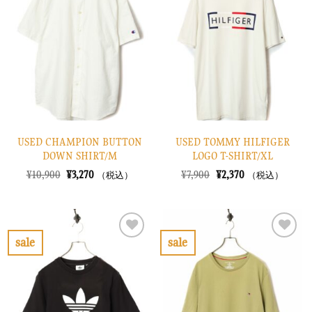
入
入
り
り
に
に
す
す
る
る
USED CHAMPION BUTTON
USED TOMMY HILFIGER
DOWN SHIRT/M
LOGO T-SHIRT/XL
元
現
元
現
¥
10,900
¥
3,270
¥
7,900
¥
2,370
（税込）
（税込）
の
在
の
在
価
の
価
の
格
価
格
価
は
格
は
格
¥10,900
は
¥7,900
は
で
¥3,270
で
¥2,370
sale
sale
し
で
し
で
お
お
た。
す。
た。
す。
気
気
に
に
入
入
り
り