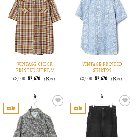
に
に
入
入
り
り
に
に
す
す
る
る
VINTAGE CHECK
VINTAGE PRINTED
PRINTED SHIRT/M
SHIRT/M
元
現
元
現
¥
8,900
¥
2,670
¥
8,900
¥
2,670
（税込）
（税込）
の
在
の
在
価
の
価
の
格
価
格
価
は
格
は
格
¥8,900
は
¥8,900
は
で
¥2,670
で
¥2,670
sale
sale
し
で
し
で
お
お
た。
す。
た。
す。
気
気
に
に
入
入
り
り