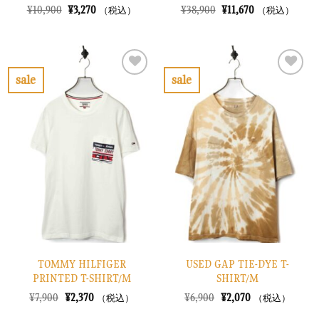
元
現
元
現
¥
10,900
¥
3,270
¥
38,900
¥
11,670
（税込）
（税込）
の
在
の
在
価
の
価
の
格
価
格
価
は
格
は
格
¥10,900
は
¥38,900
は
で
¥3,270
で
¥11,670
sale
sale
し
で
し
で
お
お
た。
す。
た。
す。
気
気
に
に
入
入
り
り
に
に
す
す
る
る
TOMMY HILFIGER
USED GAP TIE-DYE T-
PRINTED T-SHIRT/M
SHIRT/M
元
現
元
現
¥
7,900
¥
2,370
¥
6,900
¥
2,070
（税込）
（税込）
の
在
の
在
価
の
価
の