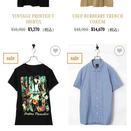
VINTAGE PRINTED T-
USED BURBERRY TRENCH
SHIRT/L
COAT/M
元
現
元
現
¥
10,900
¥
3,270
¥
48,900
¥
14,670
（税込）
（税込）
の
在
の
在
価
の
価
の
格
価
格
価
は
格
は
格
¥10,900
は
¥48,900
は
で
¥3,270
で
¥14,670
sale
sale
し
で
し
で
お
お
た。
す。
た。
す。
気
気
に
に
入
入
り
り
に
に
す
す
る
る