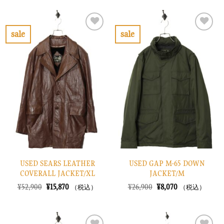
格
価
格
価
は
格
は
格
¥7,900
は
¥6,900
は
で
¥2,370
で
¥2,070
sale
sale
し
で
し
で
お
お
た。
す。
た。
す。
気
気
に
に
入
入
り
り
に
に
す
す
る
る
USED SEARS LEATHER
USED GAP M-65 DOWN
COVERALL JACKET/XL
JACKET/M
元
現
元
現
¥
52,900
¥
15,870
¥
26,900
¥
8,070
（税込）
（税込）
の
在
の
在
価
の
価
の
格
価
格
価
は
格
は
格