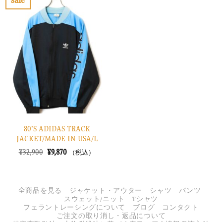
sale
た。
す。
し
で
お
た。
す。
気
に
入
り
に
す
る
80’S ADIDAS TRACK
JACKET/MADE IN USA/L
元
現
¥
32,900
¥
9,870
（税込）
の
在
価
の
格
価
は
格
¥32,900
は
全商品を見る
ジャケット・アウター
シャツ
パンツ
で
¥9,870
スウェット/ニット
Tシャツ
し
で
フェラントレーシングについて
ブログ
コンタクト
た。
す。
ご注文の取り消し・返品について