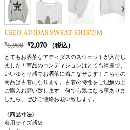
USED ADIDAS SWEAT SHIRT/M
元
現
6,900
2,070
¥
¥
（税込）
の
在
とてもお洒落なアディダスのスウェットが入荷し
価
の
ました！商品のコンディションはとても綺麗で、
格
価
いいゆとり感でお洒落に着こなせます！こちらの
は
格
商品は古着になります。古着の特性をご理解の上
¥6,900
は
で
¥2,070
ご購入お願い致します。何でも気になる事ありま
し
で
したら、ぜひご連絡お願い致します。
た。
す。
《商品寸法》
着用サイズ感M