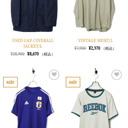
す
す
る
る
USED GAP COVERALL
VINTAGE SHIRT/L
JACKET/L
元
現
¥
7,900
¥
2,370
（税込）
の
在
元
現
¥
28,900
¥
8,670
（税込）
価
の
の
在
格
価
価
の
は
格
格
価
¥7,900
は
は
格
で
¥2,370
¥28,900
は
し
で
で
¥8,670
sale
sale
た。
す。
し
で
お
お
た。
す。
気
気
に
に
入
入
り
り
に
に
す
す
る
る