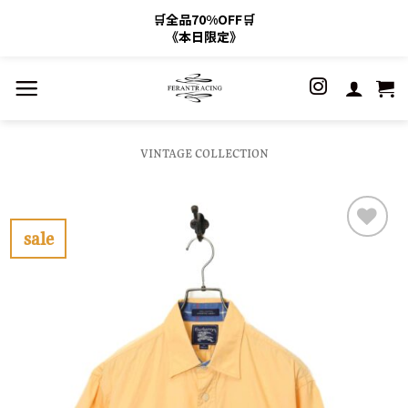
🛒全品70%OFF🛒
《本日限定》
Skip
to
content
VINTAGE COLLECTION
sale
お
気
に
入
り
に
す