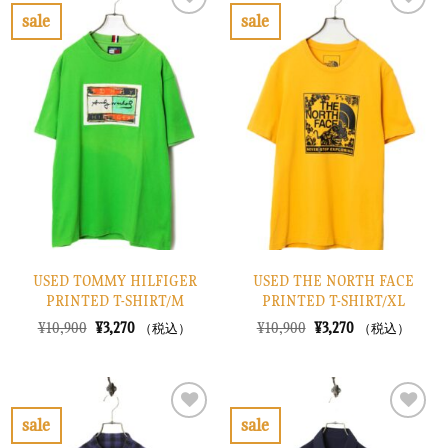
で
¥15,870
で
¥2,670
sale
sale
し
で
し
で
お
お
た。
す。
た。
す。
気
気
に
に
入
入
り
り
に
に
す
す
る
る
USED TOMMY HILFIGER
USED THE NORTH FACE
PRINTED T-SHIRT/M
PRINTED T-SHIRT/XL
元
現
元
現
¥
10,900
¥
3,270
¥
10,900
¥
3,270
（税込）
（税込）
の
在
の
在
価
の
価
の
格
価
格
価
は
格
は
格
¥10,900
は
¥10,900
は
で
¥3,270
で
¥3,270
sale
sale
し
で
し
で
お
お
た。
す。
た。
す。