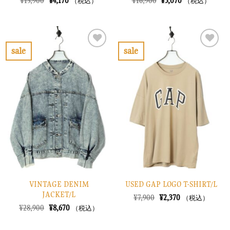
元
現
元
現
¥
13,900
¥
4,170
¥
16,900
¥
5,070
（税込）
（税込）
の
在
の
在
価
の
価
の
格
価
格
価
は
格
は
格
¥13,900
は
¥16,900
は
で
¥4,170
で
¥5,070
sale
sale
し
で
し
で
お
お
た。
す。
た。
す。
気
気
に
に
入
入
り
り
に
に
す
す
る
る
VINTAGE DENIM
USED GAP LOGO T-SHIRT/L
JACKET/L
元
現
¥
7,900
¥
2,370
（税込）
の
在
元
現
¥
28,900
¥
8,670
（税込）
価
の
の
在
格
価
価
の
は
格