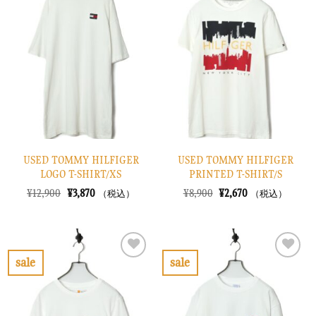
気
気
に
に
入
入
り
り
に
に
す
す
る
る
USED TOMMY HILFIGER
USED TOMMY HILFIGER
LOGO T-SHIRT/XS
PRINTED T-SHIRT/S
元
現
元
現
¥
12,900
¥
3,870
¥
8,900
¥
2,670
（税込）
（税込）
の
在
の
在
価
の
価
の
格
価
格
価
は
格
は
格
¥12,900
は
¥8,900
は
で
¥3,870
で
¥2,670
sale
sale
し
で
し
で
お
お
た。
す。
た。
す。
気
気
に
に
入
入