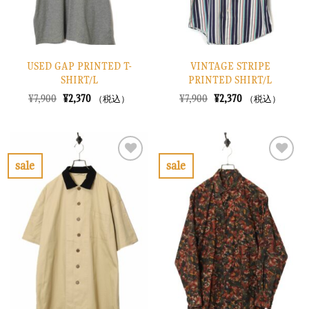
USED GAP PRINTED T-
VINTAGE STRIPE
SHIRT/L
PRINTED SHIRT/L
元
現
元
現
¥
7,900
¥
2,370
¥
7,900
¥
2,370
（税込）
（税込）
の
在
の
在
価
の
価
の
格
価
格
価
は
格
は
格
¥7,900
は
¥7,900
は
で
¥2,370
で
¥2,370
sale
sale
し
で
し
で
お
お
た。
す。
た。
す。
気
気
に
に
入
入
り
り
に
に
す
す
る
る