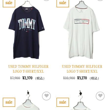
で
¥3,270
で
¥3,270
sale
sale
し
で
し
で
お
お
た。
す。
た。
す。
気
気
に
に
入
入
り
り
に
に
す
す
る
る
USED TOMMY HILFIGER
USED TOMMY HILFIGER
LOGO T-SHIRT/XXL
LOGO T-SHIRT/XXL
元
現
元
現
¥
7,900
¥
2,370
¥
10,900
¥
3,270
（税込）
（税込）
の
在
の
在
価
の
価
の
格
価
格
価
は
格
は
格
¥7,900
は
¥10,900
は
で
¥2,370
で
¥3,270
sale
sale
し
で
し
で
お
お
た。
す。
た。
す。