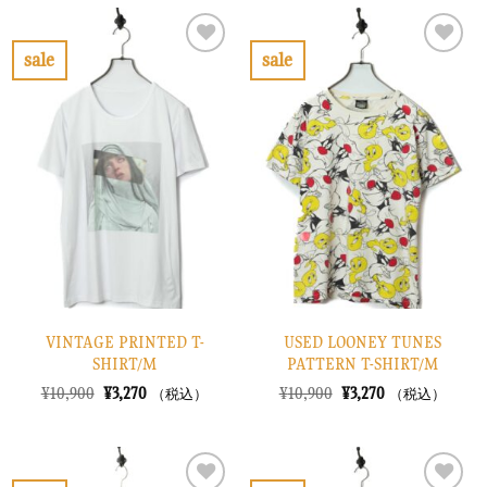
格
価
¥7,900
は
は
格
で
¥2,370
¥28,900
は
し
で
で
¥8,670
sale
sale
た。
す。
し
で
お
お
た。
す。
気
気
に
に
入
入
り
り
に
に
す
す
る
る
VINTAGE PRINTED T-
USED LOONEY TUNES
SHIRT/M
PATTERN T-SHIRT/M
元
現
元
現
¥
10,900
¥
3,270
¥
10,900
¥
3,270
（税込）
（税込）
の
在
の
在
価
の
価
の
格
価
格
価
は
格
は
格
¥10,900
は
¥10,900
は