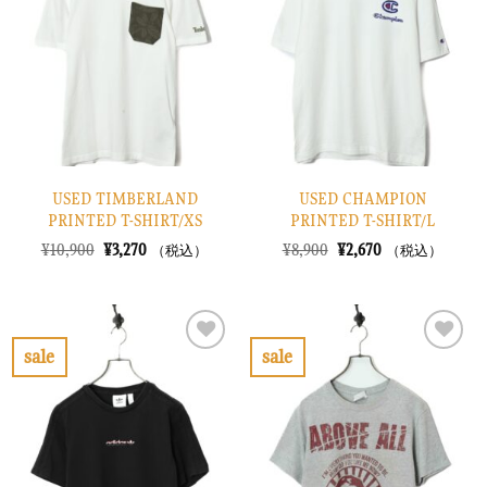
り
り
に
に
す
す
る
る
USED TIMBERLAND
USED CHAMPION
PRINTED T-SHIRT/XS
PRINTED T-SHIRT/L
元
現
元
現
¥
10,900
¥
3,270
¥
8,900
¥
2,670
（税込）
（税込）
の
在
の
在
価
の
価
の
格
価
格
価
は
格
は
格
¥10,900
は
¥8,900
は
で
¥3,270
で
¥2,670
sale
sale
し
で
し
で
お
お
た。
す。
た。
す。
気
気
に
に
入
入
り
り
に
に