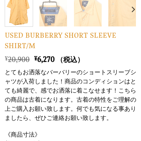
USED BURBERRY SHORT SLEEVE
SHIRT/M
元
現
20,900
6,270
¥
¥
（税込）
の
在
とてもお洒落なバーバリーのショートスリーブシ
価
の
ャツが入荷しました！商品のコンディションはと
格
価
ても綺麗で、感でお洒落に着こなせます！こちら
は
格
の商品は古着になります。古着の特性をご理解の
¥20,900
は
で
¥6,270
上ご購入お願い致します。何でも気になる事あり
し
で
ましたら、ぜひご連絡お願い致します。
た。
す。
《商品寸法》