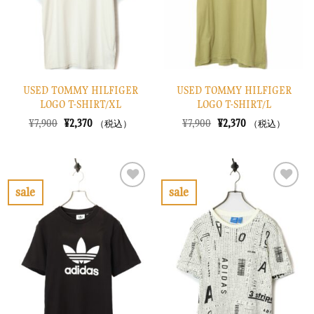
す
す
る
る
USED TOMMY HILFIGER
USED TOMMY HILFIGER
LOGO T-SHIRT/XL
LOGO T-SHIRT/L
元
現
元
現
¥
7,900
¥
2,370
¥
7,900
¥
2,370
（税込）
（税込）
の
在
の
在
価
の
価
の
格
価
格
価
は
格
は
格
¥7,900
は
¥7,900
は
で
¥2,370
で
¥2,370
sale
sale
し
で
し
で
お
お
た。
す。
た。
す。
気
気
に
に
入
入
り
り
に
に
す
す
る
る