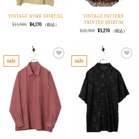
VINTAGE WORK SHIRT/XL
VINTAGE PATTERN
PRINTED SHIRT/M
元
現
¥
13,900
¥
4,170
（税込）
の
在
元
現
¥
10,900
¥
3,270
（税込）
価
の
の
在
格
価
価
の
は
格
格
価
¥13,900
は
は
格
で
¥4,170
¥10,900
は
し
で
で
¥3,270
sale
sale
た。
す。
し
で
お
お
た。
す。
気
気
に
に
入
入
り
り
に
に
す
す
る
る