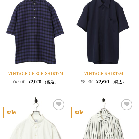
気
気
に
に
入
入
り
り
に
に
す
す
る
る
VINTAGE CHECK SHIRT/M
VINTAGE SHIRT/M
元
現
元
現
¥
6,900
¥
2,070
¥
8,900
¥
2,670
（税込）
（税込）
の
在
の
在
価
の
価
の
格
価
格
価
は
格
は
格
¥6,900
は
¥8,900
は
で
¥2,070
で
¥2,670
sale
sale
し
で
し
で
お
お
た。
す。
た。
す。
気
気
に
に
入
入