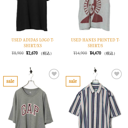
す
す
る
る
USED ADIDAS LOGO T-
USED HANES PRINTED T-
SHIRT/XS
SHIRT/S
元
現
元
現
¥
8,900
¥
2,670
¥
14,900
¥
4,470
（税込）
（税込）
の
在
の
在
価
の
価
の
格
価
格
価
は
格
は
格
¥8,900
は
¥14,900
は
で
¥2,670
で
¥4,470
sale
sale
し
で
し
で
お
お
た。
す。
た。
す。
気
気
に
に
入
入
り
り
に
に
す
す
る
る