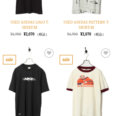
USED ADIDAS LOGO T-
USED ADIDAS PATTERN T-
SHIRT/M
SHIRT/M
元
現
元
現
¥
6,900
¥
2,070
¥
6,900
¥
2,070
（税込）
（税込）
の
在
の
在
価
の
価
の
格
価
格
価
は
格
は
格
¥6,900
は
¥6,900
は
で
¥2,070
で
¥2,070
sale
sale
し
で
し
で
お
お
た。
す。
た。
す。
気
気
に
に
入
入
り
り
に
に
す
す
る
る