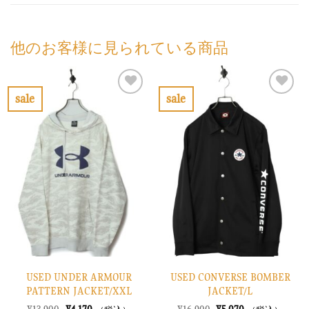
他のお客様に見られている商品
sale
sale
お
お
気
気
に
に
入
入
り
り
に
に
す
す
る
る
USED UNDER ARMOUR
USED CONVERSE BOMBER
PATTERN JACKET/XXL
JACKET/L