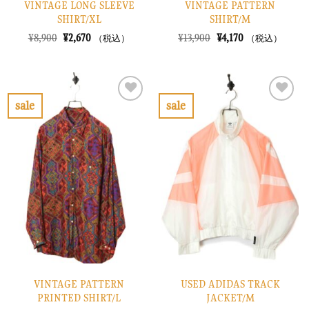
VINTAGE LONG SLEEVE
VINTAGE PATTERN
SHIRT/XL
SHIRT/M
元
現
元
現
¥
8,900
¥
2,670
¥
13,900
¥
4,170
（税込）
（税込）
の
在
の
在
価
の
価
の
格
価
格
価
は
格
は
格
¥8,900
は
¥13,900
は
で
¥2,670
で
¥4,170
sale
sale
し
で
し
で
お
お
た。
す。
た。
す。
気
気
に
に
入
入
り
り
に
に
す
す
る
る
VINTAGE PATTERN
USED ADIDAS TRACK
PRINTED SHIRT/L
JACKET/M