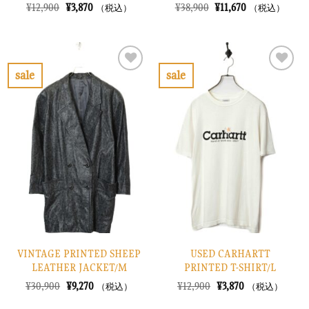
元
現
元
現
¥
12,900
¥
3,870
¥
38,900
¥
11,670
（税込）
（税込）
の
在
の
在
価
の
価
の
格
価
格
価
は
格
は
格
¥12,900
は
¥38,900
は
で
¥3,870
で
¥11,670
sale
sale
し
で
し
で
お
お
た。
す。
た。
す。
気
気
に
に
入
入
り
り
に
に
す
す
る
る
VINTAGE PRINTED SHEEP
USED CARHARTT
LEATHER JACKET/M
PRINTED T-SHIRT/L
元
現
元
現
¥
30,900
¥
9,270
¥
12,900
¥
3,870
（税込）
（税込）
の
在
の
在
価
の
価
の