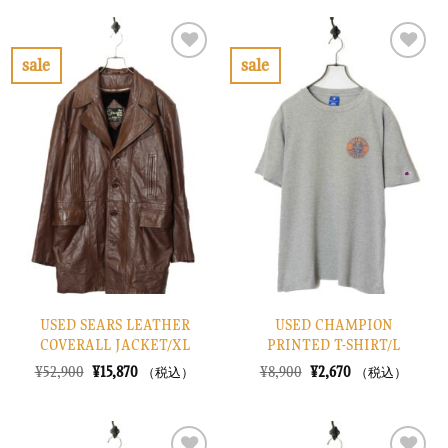
格
価
格
価
は
格
は
格
¥30,900
は
¥12,900
は
で
¥9,270
で
¥3,870
sale
sale
し
で
し
で
お
お
た。
す。
た。
す。
気
気
に
に
入
入
り
り
に
に
す
す
る
る
USED SEARS LEATHER
USED CHAMPION
COVERALL JACKET/XL
PRINTED T-SHIRT/L
元
現
元
現
¥
52,900
¥
15,870
¥
8,900
¥
2,670
（税込）
（税込）
の
在
の
在
価
の
価
の
格
価
格
価
は
格
は
格
¥52,900
は
¥8,900
は