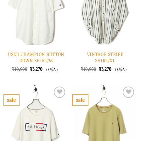
り
り
に
に
す
す
る
る
USED CHAMPION BUTTON
VINTAGE STRIPE
DOWN SHIRT/M
SHIRT/XL
元
現
元
現
¥
10,900
¥
3,270
¥
10,900
¥
3,270
（税込）
（税込）
の
在
の
在
価
の
価
の
格
価
格
価
は
格
は
格
¥10,900
は
¥10,900
は
で
¥3,270
で
¥3,270
sale
sale
し
で
し
で
お
お
た。
す。
た。
す。
気
気
に
に
入
入
り
り
に
に