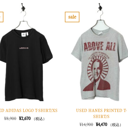
格
価
格
価
は
格
は
格
¥12,900
は
¥8,900
は
で
¥3,870
で
¥2,670
e
sale
し
で
し
で
お
お
た。
す。
た。
す。
気
気
に
に
入
入
り
り
に
に
す
す
る
る
USED HANES PRINTED T-
ED ADIDAS LOGO T-SHIRT/XS
SHIRT/S
元
現
¥
8,900
¥
2,670
（税込）
の
在
元
現
¥
14,900
¥
4,470
（税込）
価
の