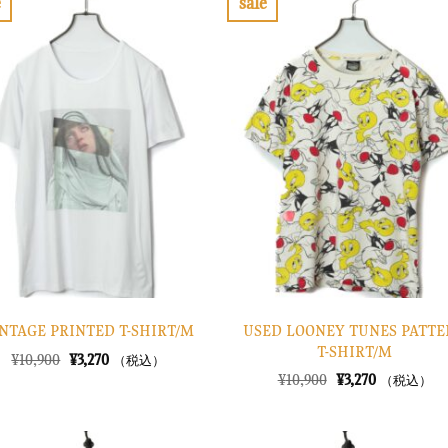
e
sale
し
で
し
で
お
お
た。
す。
た。
す。
気
気
に
に
入
入
り
り
に
に
す
す
る
る
USED LOONEY TUNES PATT
NTAGE PRINTED T-SHIRT/M
T-SHIRT/M
元
現
¥
10,900
¥
3,270
（税込）
の
在
元
現
¥
10,900
¥
3,270
（税込）
価
の
の
在
格
価
価
の
は
格
格
価
¥10,900
は
は
格