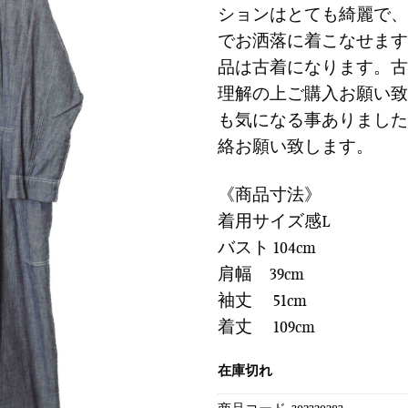
に
ションはとても綺麗で、
は
格
す
でお洒落に着こなせます
¥13,900
は
る
で
¥4,17
品は古着になります。古
し
で
理解の上ご購入お願い致
た。
す
も気になる事ありました
絡お願い致します。
《商品寸法》
着用サイズ感L
バスト 104cm
肩幅 39cm
袖丈 51cm
着丈 109cm
在庫切れ