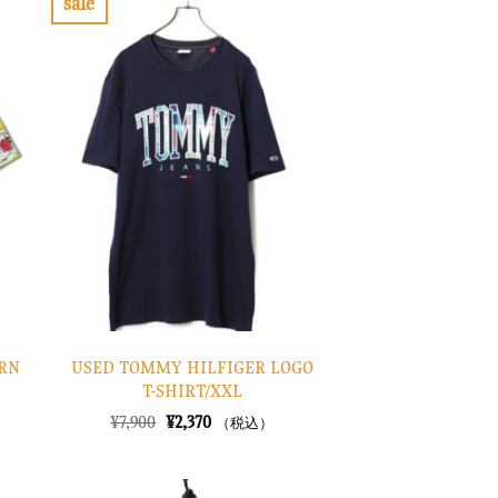
sale
た。
す。
お
気
に
入
り
に
す
る
ERN
USED TOMMY HILFIGER LOGO
T-SHIRT/XXL
元
現
¥
7,900
¥
2,370
（税込）
の
在
価
の
格
価
は
格