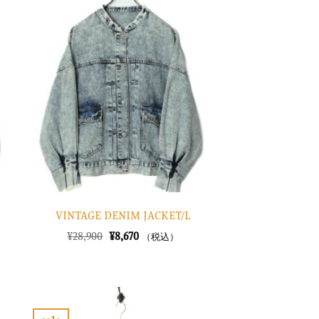
気
に
入
り
に
す
る
VINTAGE DENIM JACKET/L
元
現
¥
28,900
¥
8,670
（税込）
の
在
価
の
格
価
は
格
¥28,900
は
で
¥8,670
し
で