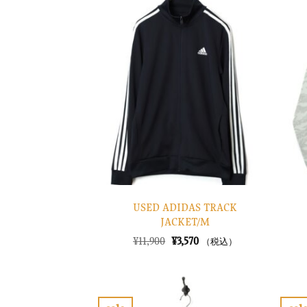
気
に
入
り
に
す
る
USED ADIDAS TRACK
JACKET/M
元
現
¥
11,900
¥
3,570
（税込）
の
在
価
の
格
価
は
格
¥11,900
は
で
¥3,570