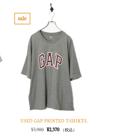
格
価
は
格
¥10,900
は
で
¥3,270
sale
し
で
お
た。
す。
気
に
入
り
に
す
る
USED GAP PRINTED T-SHIRT/L
元
現
¥
7,900
¥
2,370
（税込）
の
在
価
の