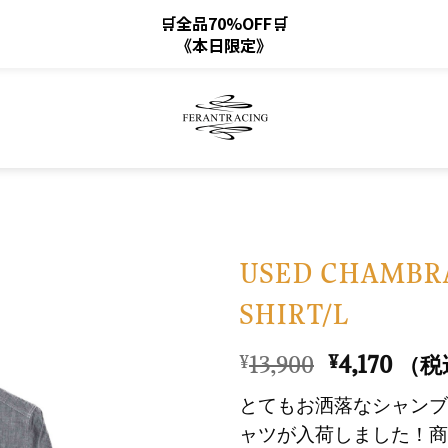
🛒全品70%OFF🛒
《本日限定》
USED CHAMBR
SHIRT/L
お
気
元
現
13,900
4,170
¥
¥
（税
に
の
在
入
とてもお洒落なシャンブ
価
の
り
ャツが入荷しました！商
格
価