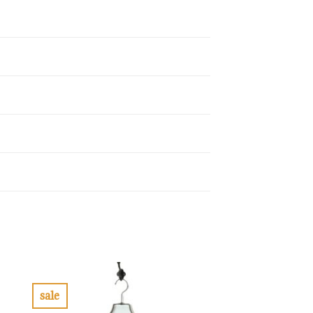
sale
お