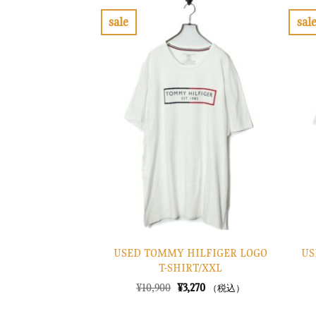
で
¥2,370
し
で
sale
sal
た。
す。
お
気
に
入
り
に
す
る
USED TOMMY HILFIGER LOGO
US
T-SHIRT/XXL
元
現
¥
10,900
¥
3,270
（税込）
の
在
価
の