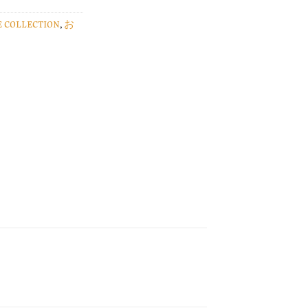
E COLLECTION
,
お