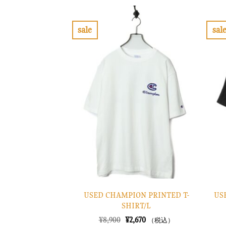
格
価
は
格
¥10,900
は
で
¥3,270
sale
sal
し
で
お
た。
す。
気
に
入
り
に
す
る
USED CHAMPION PRINTED T-
US
SHIRT/L
元
現
¥
8,900
¥
2,670
（税込）