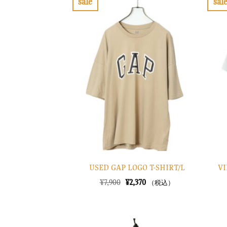
sale
sal
し
で
お
た。
す。
気
に
入
り
に
す
る
USED GAP LOGO T-SHIRT/L
VI
元
現
¥
7,900
¥
2,370
（税込）
の
在
価
の
格
価
は
格
¥7,900
は