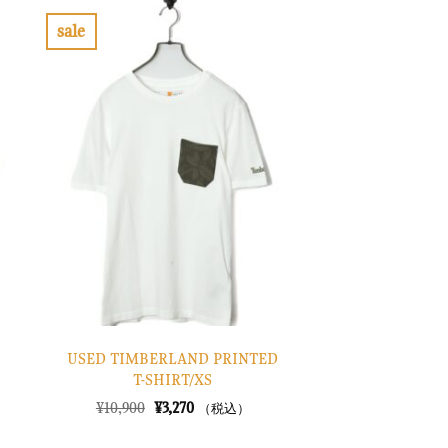
¥7,900
は
で
¥2,370
sale
し
で
お
た。
す。
気
に
入
り
に
す
る
USED TIMBERLAND PRINTED
T-SHIRT/XS
元
現
¥
10,900
¥
3,270
（税込）
の
在
価
の