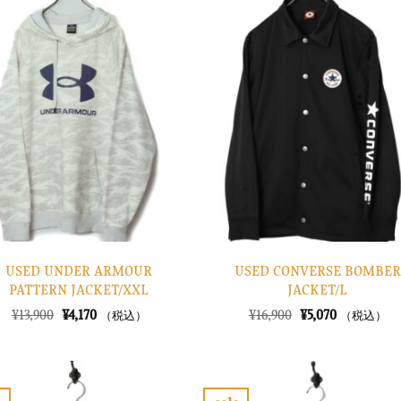
気
気
に
に
入
入
り
り
に
に
す
す
る
る
USED UNDER ARMOUR
USED CONVERSE BOMBER
PATTERN JACKET/XXL
JACKET/L
元
現
元
現
¥
13,900
¥
4,170
¥
16,900
¥
5,070
（税込）
（税込）
の
在
の
在
価
の
価
の
格
価
格
価
は
格
は
格
¥13,900
は
¥16,900
は
で
¥4,170
で
¥5,070