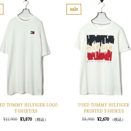
で
¥3,270
¥10,900
は
し
で
で
¥3,270
e
sale
た。
す。
し
で
お
お
た。
す。
気
気
に
に
入
入
り
り
に
に
す
す
る
る
ED TOMMY HILFIGER LOGO
USED TOMMY HILFIGER
T-SHIRT/XS
PRINTED T-SHIRT/S
元
現
元
現
¥
12,900
¥
3,870
¥
8,900
¥
2,670
（税込）
（税込）
の
在
の
在
価
の
価
の