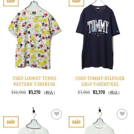
sale
sale
た。
す。
し
で
お
お
た。
す。
気
気
に
に
入
入
り
り
に
に
す
す
る
る
USED LOONEY TUNES
USED TOMMY HILFIGER
PATTERN T-SHIRT/M
LOGO T-SHIRT/XXL
元
現
元
現
¥
10,900
¥
3,270
¥
7,900
¥
2,370
（税込）
（税込）
の
在
の
在
価
の
価
の
格
価
格
価
は
格
は
格
¥10,900
は
¥7,900
は
で
¥3,270
で
¥2,370
sale
sale
し
で
し
で
お
お
た。
す。
た。
す。
気
気