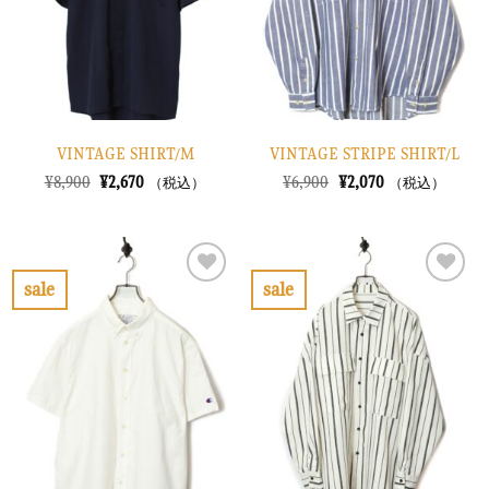
す
す
る
る
VINTAGE SHIRT/M
VINTAGE STRIPE SHIRT/L
元
現
元
現
¥
8,900
¥
2,670
¥
6,900
¥
2,070
（税込）
（税込）
の
在
の
在
価
の
価
の
格
価
格
価
は
格
は
格
¥8,900
は
¥6,900
は
で
¥2,670
で
¥2,070
sale
sale
し
で
し
で
お
お
た。
す。
た。
す。
気
気
に
に
入
入
り
り
に
に
す
す
る
る