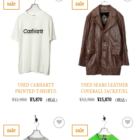
で
¥11,670
で
¥9,270
sale
sale
し
で
し
で
お
お
た。
す。
た。
す。
気
気
に
に
入
入
り
り
に
に
す
す
る
る
USED CARHARTT
USED SEARS LEATHER
PRINTED T-SHIRT/L
COVERALL JACKET/XL
元
現
元
現
¥
12,900
¥
3,870
¥
52,900
¥
15,870
（税込）
（税込）
の
在
の
在
価
の
価
の
格
価
格
価
は
格
は
格
¥12,900
は
¥52,900
は
で
¥3,870
で
¥15,870
sale
sale
し
で
し
で
お
お
た。
す。
た。
す。