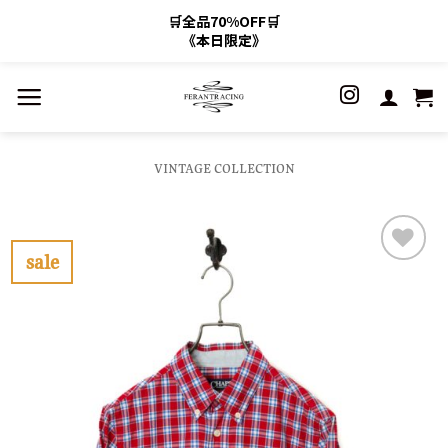
🛒全品70%OFF🛒
《本日限定》
Skip
to
content
VINTAGE COLLECTION
sale
お
気
に
入
り
に
す