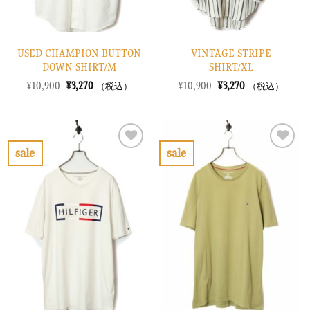
USED CHAMPION BUTTON
VINTAGE STRIPE
DOWN SHIRT/M
SHIRT/XL
元
現
元
現
¥
10,900
¥
3,270
¥
10,900
¥
3,270
（税込）
（税込）
の
在
の
在
価
の
価
の
格
価
格
価
は
格
は
格
¥10,900
は
¥10,900
は
で
¥3,270
で
¥3,270
sale
sale
し
で
し
で
お
お
た。
す。
た。
す。
気
気
に
に
入
入
り
り
に
に
す
す
る
る