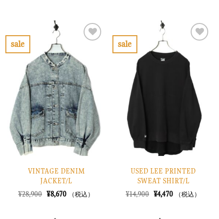
の
在
の
在
価
の
価
の
格
価
格
価
は
格
は
格
¥13,900
は
¥16,900
は
で
¥4,170
で
¥5,070
sale
sale
し
で
し
で
お
お
た。
す。
た。
す。
気
気
に
に
入
入
り
り
に
に
す
す
る
る
VINTAGE DENIM
USED LEE PRINTED
JACKET/L
SWEAT SHIRT/L
元
現
元
現
¥
28,900
¥
8,670
¥
14,900
¥
4,470
（税込）
（税込）
の
在
の
在
価
の
価
の
格
価
格
価