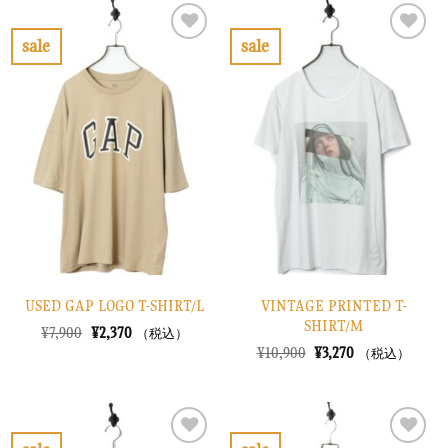
は
格
は
格
¥28,900
は
¥14,900
は
で
¥8,670
で
¥4,470
sale
sale
し
で
し
で
お
お
た。
す。
た。
す。
気
気
に
に
入
入
り
り
に
に
す
す
る
る
USED GAP LOGO T-SHIRT/L
VINTAGE PRINTED T-
SHIRT/M
元
現
¥
7,900
¥
2,370
（税込）
の
在
元
現
¥
10,900
¥
3,270
（税込）
価
の
の
在
格
価
価
の
は
格
格
価
¥7,900
は
は
格
で
¥2,370
¥10,900
は
し
で
で
¥3,270