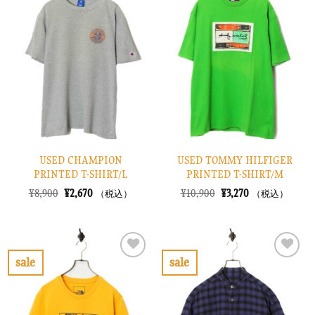
気
気
に
に
入
入
り
り
に
に
す
す
る
る
USED CHAMPION
USED TOMMY HILFIGER
PRINTED T-SHIRT/L
PRINTED T-SHIRT/M
元
現
元
現
¥
8,900
¥
2,670
¥
10,900
¥
3,270
（税込）
（税込）
の
在
の
在
価
の
価
の
格
価
格
価
は
格
は
格
¥8,900
は
¥10,900
は
で
¥2,670
で
¥3,270
sale
sale
し
で
し
で
お
お
た。
す。
た。
す。
気
気
に
に
入
入