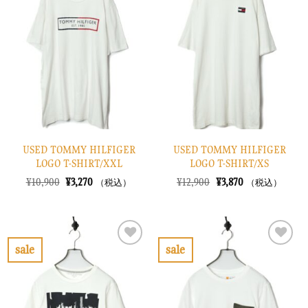
に
に
入
入
り
り
に
に
す
す
る
る
USED TOMMY HILFIGER
USED TOMMY HILFIGER
LOGO T-SHIRT/XXL
LOGO T-SHIRT/XS
元
現
元
現
¥
10,900
¥
3,270
¥
12,900
¥
3,870
（税込）
（税込）
の
在
の
在
価
の
価
の
格
価
格
価
は
格
は
格
¥10,900
は
¥12,900
は
で
¥3,270
で
¥3,870
sale
sale
し
で
し
で
お
お
た。
す。
た。
す。
気
気
に
に
入
入