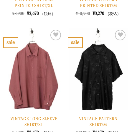
PRINTED SHIRT/XL
PRINTED SHIRT/M
元
現
元
現
¥
8,900
¥
2,670
¥
10,900
¥
3,270
（税込）
（税込）
の
在
の
在
価
の
価
の
格
価
格
価
は
格
は
格
¥8,900
は
¥10,900
は
で
¥2,670
で
¥3,270
sale
sale
し
で
し
で
お
お
た。
す。
た。
す。
気
気
に
に
入
入
り
り
に
に
す
す
る
る
VINTAGE LONG SLEEVE
VINTAGE PATTERN
SHIRT/XL
SHIRT/M