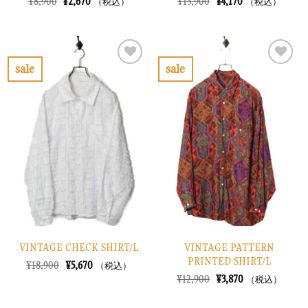
元
現
元
現
¥
8,900
¥
2,670
¥
13,900
¥
4,170
（税込）
（税込）
の
在
の
在
価
の
価
の
格
価
格
価
は
格
は
格
¥8,900
は
¥13,900
は
で
¥2,670
で
¥4,170
sale
sale
し
で
し
で
お
お
た。
す。
た。
す。
気
気
に
に
入
入
り
り
に
に
す
す
る
る
VINTAGE CHECK SHIRT/L
VINTAGE PATTERN
PRINTED SHIRT/L
元
現
¥
18,900
¥
5,670
（税込）
の
在
元
現
¥
12,900
¥
3,870
（税込）
価
の
の
在
格
価
価
の
は
格