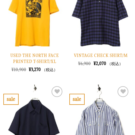
り
り
に
に
す
す
る
る
USED THE NORTH FACE
VINTAGE CHECK SHIRT/M
PRINTED T-SHIRT/XL
元
現
¥
6,900
¥
2,070
（税込）
の
在
元
現
¥
10,900
¥
3,270
（税込）
価
の
の
在
格
価
価
の
は
格
格
価
¥6,900
は
は
格
で
¥2,070
¥10,900
は
し
で
で
¥3,270
sale
sale
た。
す。
し
で
お
お
た。
す。
気
気
に
に
入
入
り
り
に
に