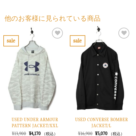
他のお客様に見られている商品
sale
sale
お
お
気
気
に
に
入
入
り
り
に
に
す
す
る
る
USED UNDER ARMOUR
USED CONVERSE BOMBER
PATTERN JACKET/XXL
JACKET/L
元
現
元
現
¥
13,900
¥
4,170
¥
16,900
¥
5,070
（税込）
（税込）