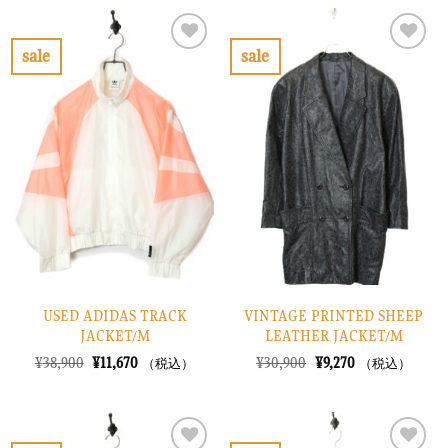
格
価
¥18,900
は
は
格
で
¥5,670
¥12,900
は
し
で
で
¥3,870
sale
sale
た。
す。
し
で
お
お
た。
す。
気
気
に
に
入
入
り
り
に
に
す
す
る
る
USED ADIDAS TRACK
VINTAGE PRINTED SHEEP
JACKET/M
LEATHER JACKET/M
元
現
元
現
¥
38,900
¥
11,670
¥
30,900
¥
9,270
（税込）
（税込）
の
在
の
在
価
の
価
の
格
価
格
価
は
格
は
格
¥38,900
は
¥30,900
は