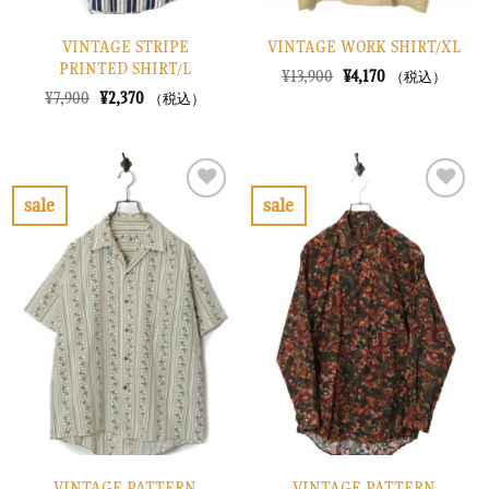
VINTAGE STRIPE
VINTAGE WORK SHIRT/XL
PRINTED SHIRT/L
元
現
¥
13,900
¥
4,170
（税込）
の
在
元
現
¥
7,900
¥
2,370
（税込）
価
の
の
在
格
価
価
の
は
格
格
価
¥13,900
は
は
格
で
¥4,170
¥7,900
は
し
で
で
¥2,370
sale
sale
た。
す。
し
で
お
お
た。
す。
気
気
に
に
入
入
り
り
に
に
す
す
る
る
VINTAGE PATTERN
VINTAGE PATTERN