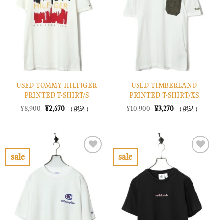
り
り
に
に
す
す
る
る
USED TOMMY HILFIGER
USED TIMBERLAND
PRINTED T-SHIRT/S
PRINTED T-SHIRT/XS
元
現
元
現
¥
8,900
¥
2,670
¥
10,900
¥
3,270
（税込）
（税込）
の
在
の
在
価
の
価
の
格
価
格
価
は
格
は
格
¥8,900
は
¥10,900
は
で
¥2,670
で
¥3,270
sale
sale
し
で
し
で
お
お
た。
す。
た。
す。
気
気
に
に
入
入
り
り
に
に