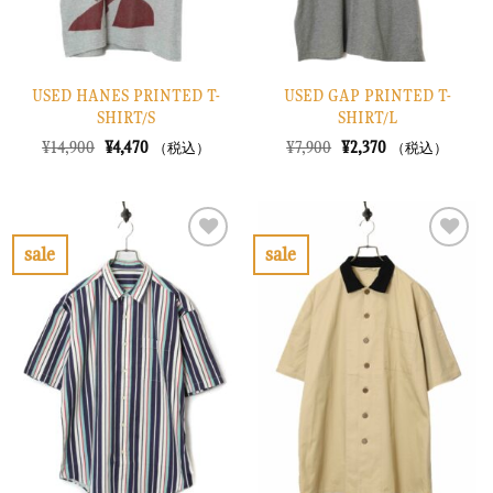
USED HANES PRINTED T-
USED GAP PRINTED T-
SHIRT/S
SHIRT/L
元
現
元
現
¥
14,900
¥
4,470
¥
7,900
¥
2,370
（税込）
（税込）
の
在
の
在
価
の
価
の
格
価
格
価
は
格
は
格
¥14,900
は
¥7,900
は
で
¥4,470
で
¥2,370
sale
sale
し
で
し
で
お
お
た。
す。
た。
す。
気
気
に
に
入
入
り
り
に
に
す
す
る
る