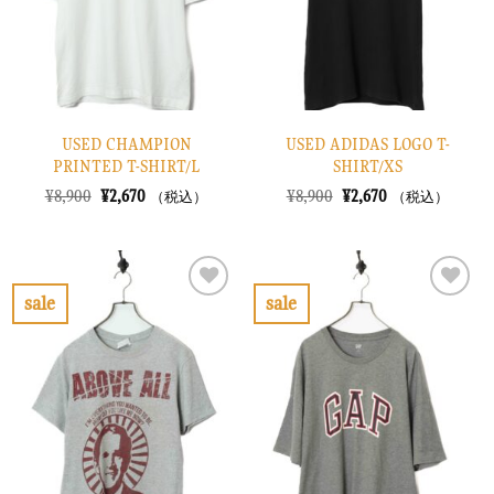
す
す
る
る
USED CHAMPION
USED ADIDAS LOGO T-
PRINTED T-SHIRT/L
SHIRT/XS
元
現
元
現
¥
8,900
¥
2,670
¥
8,900
¥
2,670
（税込）
（税込）
の
在
の
在
価
の
価
の
格
価
格
価
は
格
は
格
¥8,900
は
¥8,900
は
で
¥2,670
で
¥2,670
sale
sale
し
で
し
で
お
お
た。
す。
た。
す。
気
気
に
に
入
入
り
り
に
に
す
す
る
る