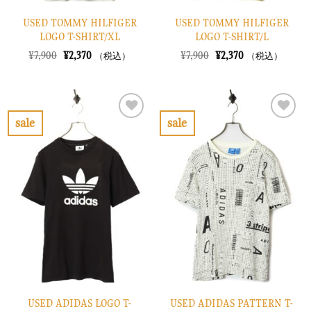
USED TOMMY HILFIGER
USED TOMMY HILFIGER
LOGO T-SHIRT/XL
LOGO T-SHIRT/L
元
現
元
現
¥
7,900
¥
2,370
¥
7,900
¥
2,370
（税込）
（税込）
の
在
の
在
価
の
価
の
格
価
格
価
は
格
は
格
¥7,900
は
¥7,900
は
で
¥2,370
で
¥2,370
sale
sale
し
で
し
で
お
お
た。
す。
た。
す。
気
気
に
に
入
入
り
り
に
に
す
す
る
る
USED ADIDAS LOGO T-
USED ADIDAS PATTERN T-