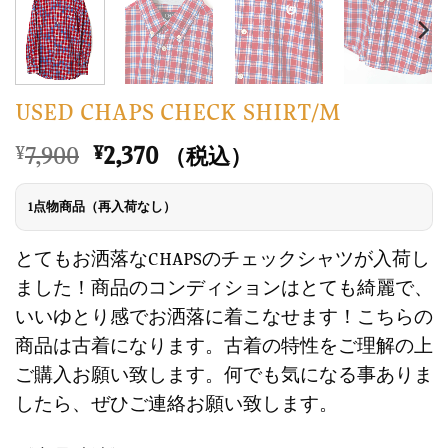
USED CHAPS CHECK SHIRT/M
元
現
7,900
2,370
¥
¥
（税込）
の
在
価
の
1点物商品（再入荷なし）
格
価
は
格
とてもお洒落なCHAPSのチェックシャツが入荷し
¥7,900
は
ました！商品のコンディションはとても綺麗で、
で
¥2,370
いいゆとり感でお洒落に着こなせます！こちらの
し
で
商品は古着になります。古着の特性をご理解の上
た。
す。
ご購入お願い致します。何でも気になる事ありま
したら、ぜひご連絡お願い致します。