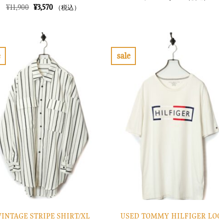
の
在
元
現
¥
11,900
¥
3,570
（税込）
価
の
の
在
格
価
価
の
は
格
格
価
¥6,900
は
は
格
で
¥2,070
¥11,900
は
し
で
で
¥3,570
e
sale
た。
す。
し
で
お
お
た。
す。
気
気
に
に
入
入
り
り
に
に
す
す
る
る
USED TOMMY HILFIGER LO
VINTAGE STRIPE SHIRT/XL