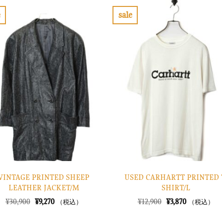
e
sale
お
お
気
気
に
に
入
入
り
り
に
に
す
す
る
る
VINTAGE PRINTED SHEEP
USED CARHARTT PRINTED 
LEATHER JACKET/M
SHIRT/L
元
現
元
現
¥
30,900
¥
9,270
¥
12,900
¥
3,870
（税込）
（税込）
の
在
の
在
価
の
価
の