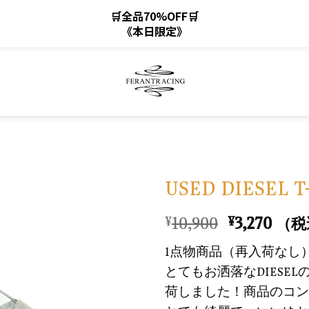
🛒全品70%OFF🛒
《本日限定》
USED DIESEL T
元
現
10,900
3,270
¥
¥
（税
お
の
在
気
1点物商品（再入荷なし
価
の
に
とてもお洒落なDIESE
格
価
入
荷しました！商品のコン
は
格
り