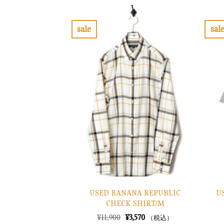
格
価
は
格
¥38,900
は
で
¥11,670
sale
sal
し
で
お
た。
す。
気
に
入
り
に
す
る
USED BANANA REPUBLIC
U
CHECK SHIRT/M
元
現
¥
11,900
¥
3,570
（税込）