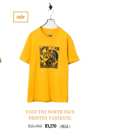
格
価
は
格
¥52,900
は
で
¥15,870
sale
し
で
お
た。
す。
気
に
入
り
に
す
る
USED THE NORTH FACE
PRINTED T-SHIRT/XL
元
現
¥
10,900
¥
3,270
（税込）