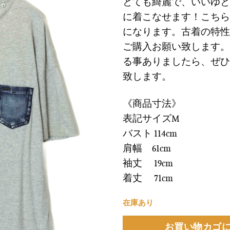
に
とても綺麗で、いいゆと
¥10,900
は
す
で
¥3,2
に着こなせます！こちら
る
し
で
になります。古着の特性
た。
す
ご購入お願い致します。
る事ありましたら、ぜひ
致します。
《商品寸法》
表記サイズM
バスト 114cm
肩幅 61cm
袖丈 19cm
着丈 71cm
在庫あり
お買い物カゴ