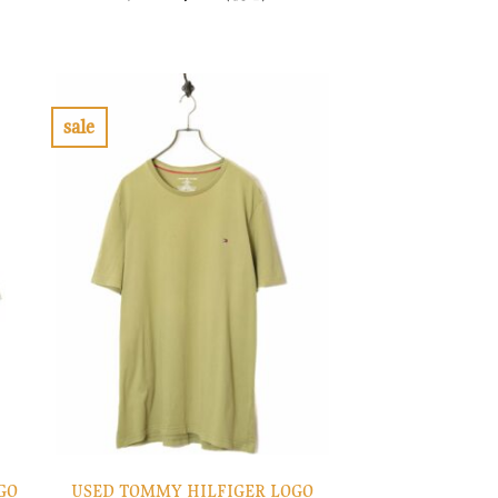
の
在
価
の
格
価
は
格
¥8,900
は
で
¥2,670
し
で
sale
た。
す。
お
気
に
入
り
に
す
る
GO
USED TOMMY HILFIGER LOGO