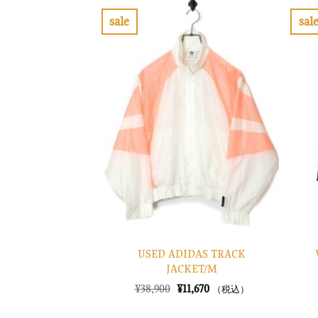
sale
sal
お
気
に
入
り
に
す
る
USED ADIDAS TRACK
JACKET/M
元
現
¥
38,900
¥
11,670
（税込）
の
在
価
の