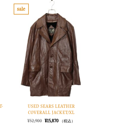
sale
お
気
に
入
り
に
す
る
T-
USED SEARS LEATHER
COVERALL JACKET/XL
元
現
¥
52,900
¥
15,870
（税込）
の
在
価
の