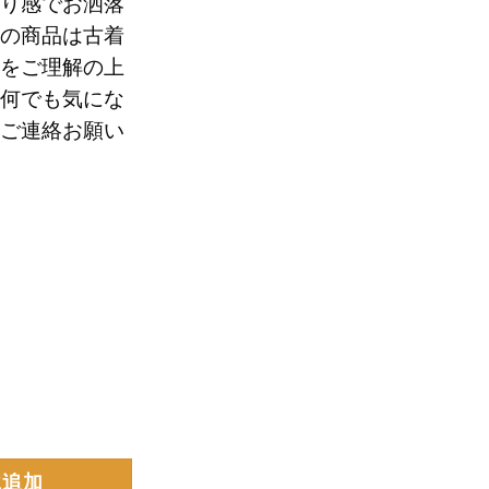
り感でお洒落
70
の商品は古着
をご理解の上
。
何でも気にな
ご連絡お願い
に追加