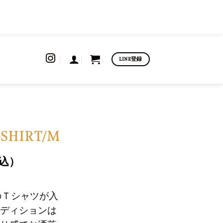
LINE登録
-SHIRT/M
込）
）
LのＴシャツが入
ディションは