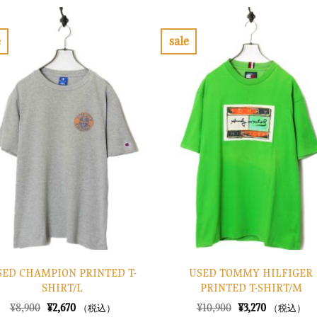
格
価
格
価
は
格
は
格
¥30,900
は
¥12,900
は
で
¥9,270
で
¥3,870
e
sale
し
で
し
で
お
お
た。
す。
た。
す。
気
気
に
に
入
入
り
り
に
に
す
す
る
る
SED CHAMPION PRINTED T-
USED TOMMY HILFIGER
SHIRT/L
PRINTED T-SHIRT/M
元
現
元
現
¥
8,900
¥
2,670
¥
10,900
¥
3,270
（税込）
（税込）