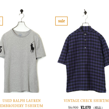
の
在
の
在
価
の
価
の
格
価
格
価
は
格
は
格
¥8,900
は
¥10,900
は
で
¥2,670
で
¥3,270
e
sale
し
で
し
で
お
お
た。
す。
た。
す。
気
気
に
に
入
入
り
り
に
に
す
す
る
る
USED RALPH LAUREN
VINTAGE CHECK SHIRT/M
EMBROIDERY T-SHIRT/M
元
現
¥
6,900
¥
2,070
（税込）