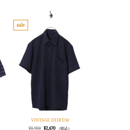
の
在
価
の
格
価
は
格
¥10,900
は
で
¥3,270
sale
し
で
お
た。
す。
気
に
入
り
に
す
る
VINTAGE SHIRT/M
元
現
¥
8,900
¥
2,670
（税込）