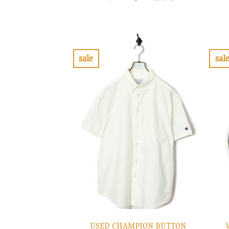
の
在
価
の
格
価
は
格
¥12,900
は
で
¥3,870
し
で
sale
sal
た。
す。
お
気
に
入
り
に
す
る
USED CHAMPION BUTTON