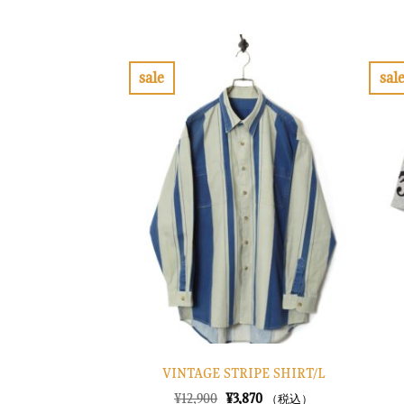
の
在
価
の
格
価
は
格
¥11,900
は
で
¥3,570
sale
sal
し
で
お
た。
す。
気
に
入
り
に
す
る
VINTAGE STRIPE SHIRT/L
元
現
¥
12,900
¥
3,870
（税込）