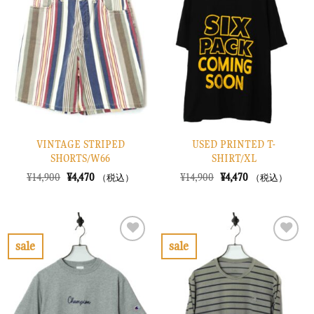
入
入
り
り
に
に
す
す
る
る
VINTAGE STRIPED
USED PRINTED T-
SHORTS/W66
SHIRT/XL
元
現
元
現
¥
14,900
¥
4,470
¥
14,900
¥
4,470
（税込）
（税込）
の
在
の
在
価
の
価
の
格
価
格
価
は
格
は
格
¥14,900
は
¥14,900
は
で
¥4,470
で
¥4,470
sale
sale
し
で
し
で
お
お
た。
す。
た。
す。
気
気
に
に
入
入
り
り