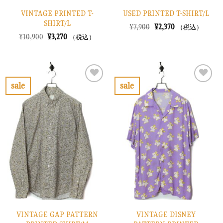
VINTAGE PRINTED T-
USED PRINTED T-SHIRT/L
SHIRT/L
元
現
¥
7,900
¥
2,370
（税込）
の
在
元
現
¥
10,900
¥
3,270
（税込）
価
の
の
在
格
価
価
の
は
格
格
価
¥7,900
は
は
格
で
¥2,370
¥10,900
は
し
で
で
¥3,270
sale
sale
た。
す。
し
で
お
お
た。
す。
気
気
に
に
入
入
り
り
に
に
す
す
る
る
VINTAGE GAP PATTERN
VINTAGE DISNEY