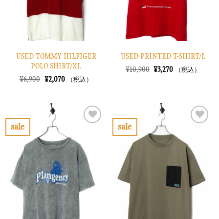
る
る
USED TOMMY HILFIGER
USED PRINTED T-SHIRT/L
POLO SHIRT/XL
元
現
¥
10,900
¥
3,270
（税込）
の
在
元
現
¥
6,900
¥
2,070
（税込）
価
の
の
在
格
価
価
の
は
格
格
価
¥10,900
は
は
格
で
¥3,270
¥6,900
は
し
で
で
¥2,070
sale
sale
た。
す。
し
で
お
お
た。
す。
気
気
に
に
入
入
り
り
に
に
す
す
る
る