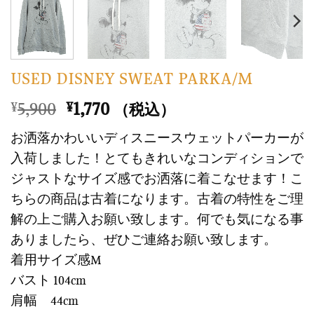
USED DISNEY SWEAT PARKA/M
元
現
5,900
1,770
¥
¥
（税込）
の
在
お洒落かわいいディスニースウェットパーカーが
価
の
入荷しました！とてもきれいなコンディションで
格
価
ジャストなサイズ感でお洒落に着こなせます！こ
は
格
ちらの商品は古着になります。古着の特性をご理
¥5,900
は
で
¥1,770
解の上ご購入お願い致します。何でも気になる事
し
で
ありましたら、ぜひご連絡お願い致します。
た。
す。
着用サイズ感M
バスト 104cm
肩幅 44cm