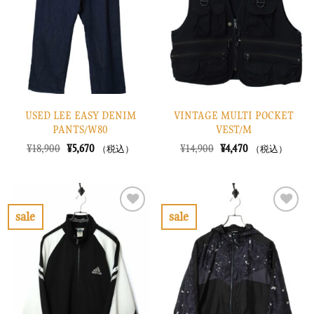
に
に
す
す
る
る
USED LEE EASY DENIM
VINTAGE MULTI POCKET
PANTS/W80
VEST/M
元
現
元
現
¥
18,900
¥
5,670
¥
14,900
¥
4,470
（税込）
（税込）
の
在
の
在
価
の
価
の
格
価
格
価
は
格
は
格
¥18,900
は
¥14,900
は
で
¥5,670
で
¥4,470
sale
sale
し
で
し
で
お
お
た。
す。
た。
す。
気
気
に
に
入
入
り
り
に
に
す
す