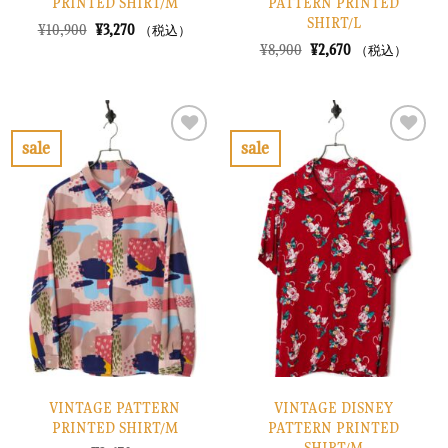
PRINTED SHIRT/M
PATTERN PRINTED
SHIRT/L
元
現
¥
10,900
¥
3,270
（税込）
の
在
元
現
¥
8,900
¥
2,670
（税込）
価
の
の
在
格
価
価
の
は
格
格
価
¥10,900
は
は
格
で
¥3,270
¥8,900
は
し
で
で
¥2,670
sale
sale
た。
す。
し
で
お
お
た。
す。
気
気
に
に
入
入
り
り
に
に
す
す
る
る
VINTAGE PATTERN
VINTAGE DISNEY
PRINTED SHIRT/M
PATTERN PRINTED
SHIRT/M