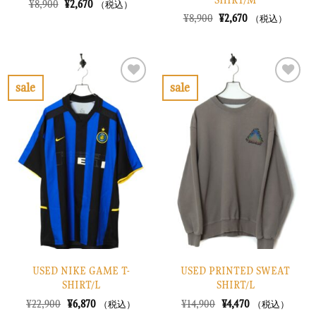
元
現
¥
8,900
¥
2,670
（税込）
の
在
元
現
¥
8,900
¥
2,670
（税込）
価
の
の
在
格
価
価
の
は
格
格
価
¥8,900
は
は
格
で
¥2,670
¥8,900
は
し
で
で
¥2,670
sale
sale
た。
す。
し
で
お
お
た。
す。
気
気
に
に
入
入
り
り
に
に
す
す
る
る
USED NIKE GAME T-
USED PRINTED SWEAT
SHIRT/L
SHIRT/L
元
現
元
現
¥
22,900
¥
6,870
¥
14,900
¥
4,470
（税込）
（税込）
の
在
の
在