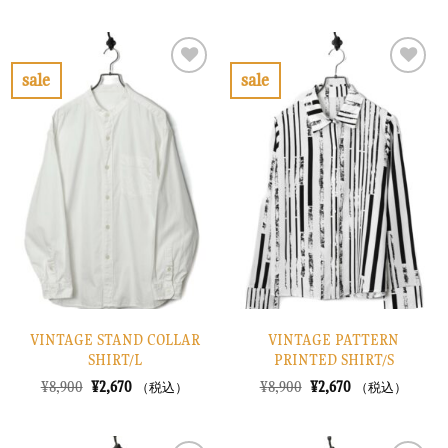
価
の
価
の
格
価
格
価
は
格
は
格
¥22,900
は
¥14,900
は
で
¥6,870
で
¥4,470
sale
sale
し
で
し
で
お
お
た。
す。
た。
す。
気
気
に
に
入
入
り
り
に
に
す
す
る
る
VINTAGE STAND COLLAR
VINTAGE PATTERN
SHIRT/L
PRINTED SHIRT/S
元
現
元
現
¥
8,900
¥
2,670
¥
8,900
¥
2,670
（税込）
（税込）
の
在
の
在
価
の
価
の
格
価
格
価
は
格
は
格