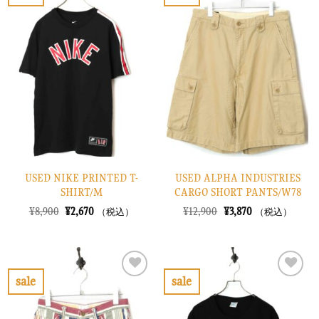
お
お
た。
す。
た。
す。
気
気
に
に
入
入
り
り
に
に
す
す
る
る
USED NIKE PRINTED T-
USED ALPHA INDUSTRIES
SHIRT/M
CARGO SHORT PANTS/W78
元
現
元
現
¥
8,900
¥
2,670
¥
12,900
¥
3,870
（税込）
（税込）
の
在
の
在
価
の
価
の
格
価
格
価
は
格
は
格
¥8,900
は
¥12,900
は
で
¥2,670
で
¥3,870
sale
sale
し
で
し
で
お
お
た。
す。
た。
す。
気
気
に
に