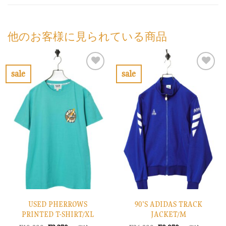
他のお客様に見られている商品
sale
sale
お
お
気
気
に
に
入
入
り
り
に
に
す
す
る
る
USED PHERROWS
90’S ADIDAS TRACK
PRINTED T-SHIRT/XL
JACKET/M