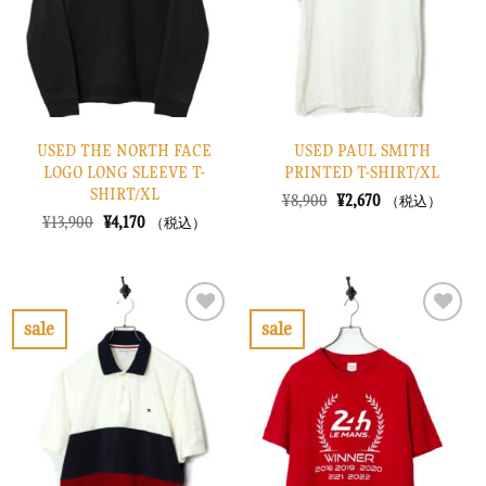
す
す
る
る
USED THE NORTH FACE
USED PAUL SMITH
LOGO LONG SLEEVE T-
PRINTED T-SHIRT/XL
SHIRT/XL
元
現
¥
8,900
¥
2,670
（税込）
の
在
元
現
¥
13,900
¥
4,170
（税込）
価
の
の
在
格
価
価
の
は
格
格
価
¥8,900
は
は
格
で
¥2,670
¥13,900
は
し
で
で
¥4,170
sale
sale
た。
す。
し
で
お
お
た。
す。
気
気
に
に
入
入
り
り
に
に
す
す