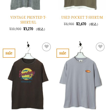
VINTAGE PRINTED T-
USED POCKET T-SHIRT/M
SHIRT/XL
元
現
¥
8,900
¥
2,670
（税込）
の
在
元
現
¥
10,900
¥
3,270
（税込）
価
の
の
在
格
価
価
の
は
格
格
価
¥8,900
は
は
格
で
¥2,670
¥10,900
は
し
で
で
¥3,270
sale
sale
た。
す。
し
で
お
お
た。
す。
気
気
に
に
入
入
り
り
に
に
す
す
る
る