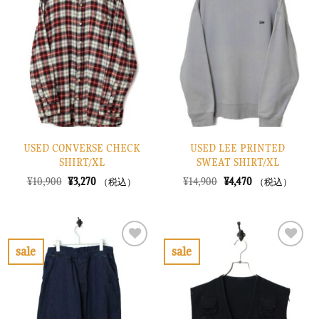
に
に
入
入
り
り
に
に
す
す
る
る
USED CONVERSE CHECK
USED LEE PRINTED
SHIRT/XL
SWEAT SHIRT/XL
元
現
元
現
¥
10,900
¥
3,270
¥
14,900
¥
4,470
（税込）
（税込）
の
在
の
在
価
の
価
の
格
価
格
価
は
格
は
格
¥10,900
は
¥14,900
は
で
¥3,270
で
¥4,470
sale
sale
し
で
し
で
お
お
た。
す。
た。
す。
気
気
に
に
入
入
り
り