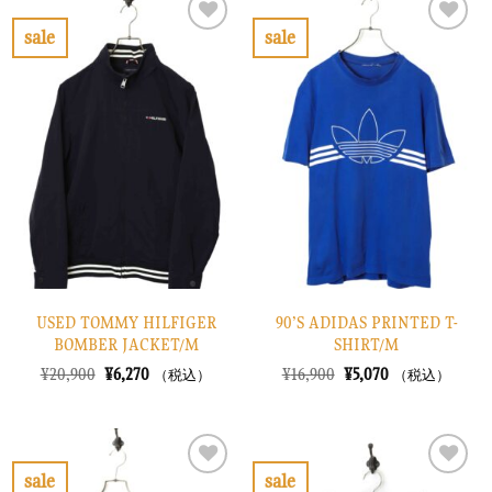
で
¥2,670
¥30,900
は
し
で
で
¥9,270
sale
sale
た。
す。
し
で
お
お
た。
す。
気
気
に
に
入
入
り
り
に
に
す
す
る
る
USED TOMMY HILFIGER
90’S ADIDAS PRINTED T-
BOMBER JACKET/M
SHIRT/M
元
現
元
現
¥
20,900
¥
6,270
¥
16,900
¥
5,070
（税込）
（税込）
の
在
の
在
価
の
価
の
格
価
格
価
は
格
は
格
¥20,900
は
¥16,900
は
で
¥6,270
で
¥5,070
sale
sale
し
で
し
で