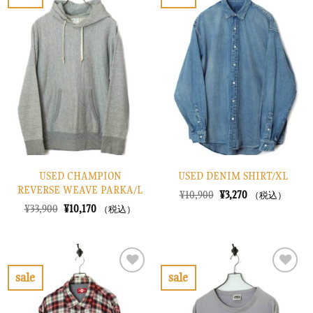
お
お
た。
す。
た。
す。
気
気
に
に
入
入
り
り
に
に
す
す
る
る
USED CHAMPION
USED DENIM SHIRT/XL
REVERSE WEAVE PARKA/L
元
現
¥
10,900
¥
3,270
（税込）
の
在
元
現
¥
33,900
¥
10,170
（税込）
価
の
の
在
格
価
価
の
は
格
格
価
¥10,900
は
は
格
で
¥3,270
¥33,900
は
し
で
で
¥10,170
sale
sale
た。
す。
し
で
お
お
た。
す。
気
気