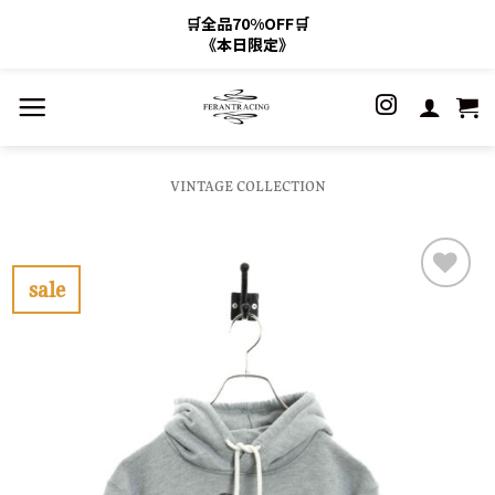
🛒全品70%OFF🛒
《本日限定》
Skip
to
content
VINTAGE COLLECTION
sale
お
気
に
入
り
に
す