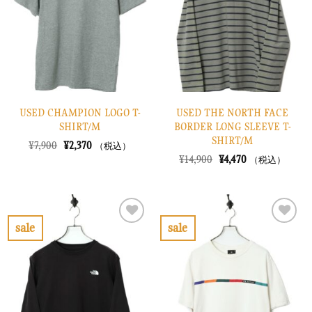
に
に
す
す
る
る
USED CHAMPION LOGO T-
USED THE NORTH FACE
SHIRT/M
BORDER LONG SLEEVE T-
SHIRT/M
元
現
¥
7,900
¥
2,370
（税込）
の
在
元
現
¥
14,900
¥
4,470
（税込）
価
の
の
在
格
価
価
の
は
格
格
価
¥7,900
は
は
格
で
¥2,370
¥14,900
は
し
で
で
¥4,470
sale
sale
た。
す。
し
で
お
お
た。
す。
気
気
に
に
入
入
り
り
に
に