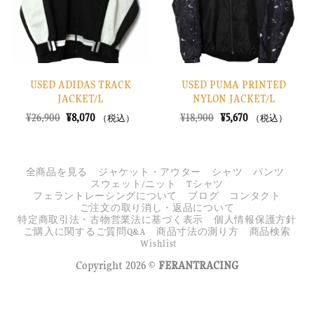
る
る
USED ADIDAS TRACK
USED PUMA PRINTED
JACKET/L
NYLON JACKET/L
元
現
元
現
¥
26,900
¥
8,070
¥
18,900
¥
5,670
（税込）
（税込）
の
在
の
在
価
の
価
の
格
価
格
価
は
格
は
格
¥26,900
は
¥18,900
は
全商品を見る
ジャケット・アウター
シャツ
パンツ
で
¥8,070
で
¥5,670
スウェット/ニット
Tシャツ
し
で
し
で
フェラントレーシングについて
ブログ
コンタクト
た。
す。
た。
す。
ご注文の取り消し・返品について
特定商取引法・古物営業法に基づく表示
個人情報保護方針
ご購入に関するご質問Q&A
商品寸法の測り方
商品検索
Wishlist
Copyright 2026 ©
FERANTRACING