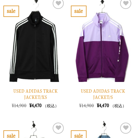
¥8,900
は
¥8,900
は
で
¥2,670
で
¥2,670
sale
sale
し
で
し
で
お
お
た。
す。
た。
す。
気
気
に
に
入
入
り
り
に
に
す
す
る
る
USED ADIDAS TRACK
USED ADIDAS TRACK
JACKET/XS
JACKET/S
元
現
元
現
¥
14,900
¥
4,470
¥
14,900
¥
4,470
（税込）
（税込）
の
在
の
在
価
の
価
の
格
価
格
価
は
格
は
格
¥14,900
は
¥14,900
は
で
¥4,470
で
¥4,470
sale
sale
し
で
し
で