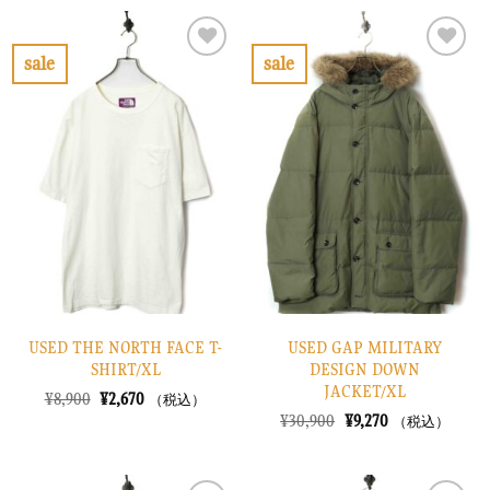
格
価
格
価
は
格
は
格
¥12,900
は
¥10,900
は
で
¥3,870
で
¥3,270
sale
sale
し
で
し
で
お
お
た。
す。
た。
す。
気
気
に
に
入
入
り
り
に
に
す
す
る
る
USED THE NORTH FACE T-
USED GAP MILITARY
SHIRT/XL
DESIGN DOWN
JACKET/XL
元
現
¥
8,900
¥
2,670
（税込）
の
在
元
現
¥
30,900
¥
9,270
（税込）
価
の
の
在
格
価
価
の
は
格
格
価
¥8,900
は
は
格