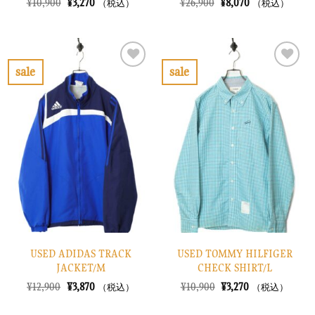
元
現
元
現
¥
10,900
¥
3,270
¥
26,900
¥
8,070
（税込）
（税込）
の
在
の
在
価
の
価
の
格
価
格
価
は
格
は
格
¥10,900
は
¥26,900
は
で
¥3,270
で
¥8,070
sale
sale
し
で
し
で
お
お
た。
す。
た。
す。
気
気
に
に
入
入
り
り
に
に
す
す
る
る
USED ADIDAS TRACK
USED TOMMY HILFIGER
JACKET/M
CHECK SHIRT/L
元
現
元
現
¥
12,900
¥
3,870
¥
10,900
¥
3,270
（税込）
（税込）
の
在
の
在
価
の
価
の