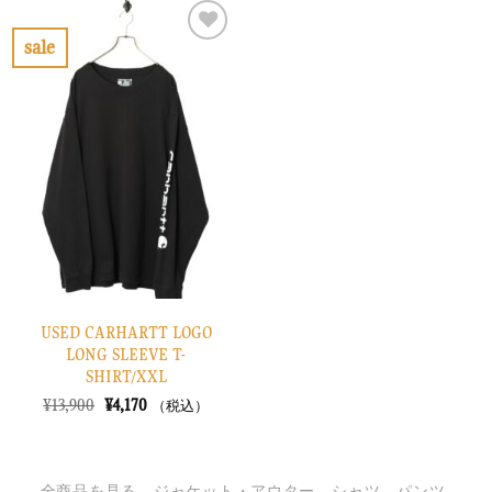
は
格
で
¥2,070
¥6,900
は
し
で
で
¥2,070
sale
た。
す。
し
で
お
た。
す。
気
に
入
り
に
す
る
USED CARHARTT LOGO
LONG SLEEVE T-
SHIRT/XXL
元
現
¥
13,900
¥
4,170
（税込）
の
在
価
の
格
価
は
格
¥13,900
は
全商品を見る
ジャケット・アウター
シャツ
パンツ