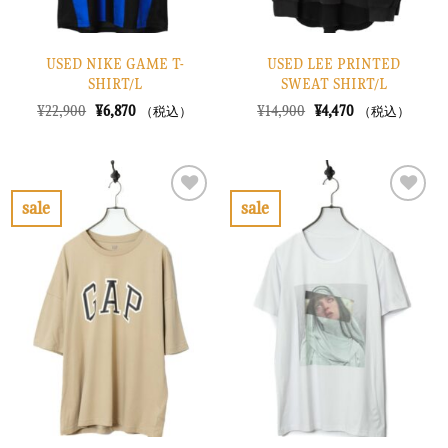
USED NIKE GAME T-
USED LEE PRINTED
SHIRT/L
SWEAT SHIRT/L
元
現
元
現
¥
22,900
¥
6,870
¥
14,900
¥
4,470
（税込）
（税込）
の
在
の
在
価
の
価
の
格
価
格
価
は
格
は
格
¥22,900
は
¥14,900
は
で
¥6,870
で
¥4,470
sale
sale
し
で
し
で
お
お
た。
す。
た。
す。
気
気
に
に
入
入
り
り
に
に
す
す
る
る