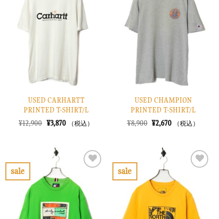
入
入
り
り
に
に
す
す
る
る
USED CARHARTT
USED CHAMPION
PRINTED T-SHIRT/L
PRINTED T-SHIRT/L
元
現
元
現
¥
12,900
¥
3,870
¥
8,900
¥
2,670
（税込）
（税込）
の
在
の
在
価
の
価
の
格
価
格
価
は
格
は
格
¥12,900
は
¥8,900
は
で
¥3,870
で
¥2,670
sale
sale
し
で
し
で
お
お
た。
す。
た。
す。
気
気
に
に
入
入
り
り