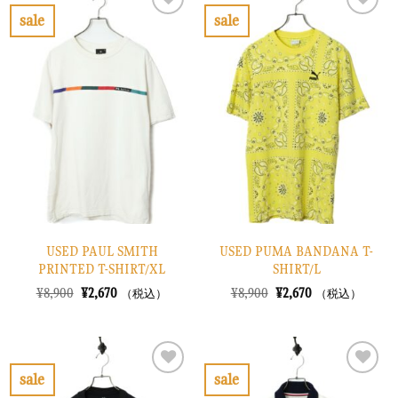
で
¥4,470
で
¥4,170
sale
sale
し
で
し
で
お
お
た。
す。
た。
す。
気
気
に
に
入
入
り
り
に
に
す
す
る
る
USED PAUL SMITH
USED PUMA BANDANA T-
PRINTED T-SHIRT/XL
SHIRT/L
元
現
元
現
¥
8,900
¥
2,670
¥
8,900
¥
2,670
（税込）
（税込）
の
在
の
在
価
の
価
の
格
価
格
価
は
格
は
格
¥8,900
は
¥8,900
は
で
¥2,670
で
¥2,670
sale
sale
し
で
し
で
お
お