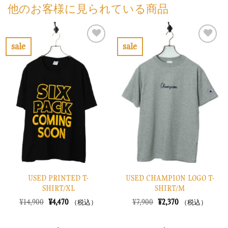
他のお客様に見られている商品
sale
sale
お
お
気
気
に
に
入
入
り
り
に
に
す
す
る
る
USED PRINTED T-
USED CHAMPION LOGO T-
SHIRT/XL
SHIRT/M
元
現
元
現
¥
14,900
¥
4,470
¥
7,900
¥
2,370
（税込）
（税込）
の
在
の
在
価
の
価
の
格
価
格
価