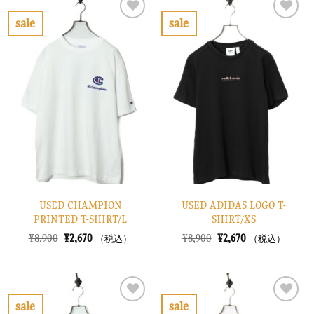
¥8,900
は
¥10,900
は
で
¥2,670
で
¥3,270
sale
sale
し
で
し
で
お
お
た。
す。
た。
す。
気
気
に
に
入
入
り
り
に
に
す
す
る
る
USED CHAMPION
USED ADIDAS LOGO T-
PRINTED T-SHIRT/L
SHIRT/XS
元
現
元
現
¥
8,900
¥
2,670
¥
8,900
¥
2,670
（税込）
（税込）
の
在
の
在
価
の
価
の
格
価
格
価
は
格
は
格
¥8,900
は
¥8,900
は
で
¥2,670
で
¥2,670
sale
sale
し
で
し
で