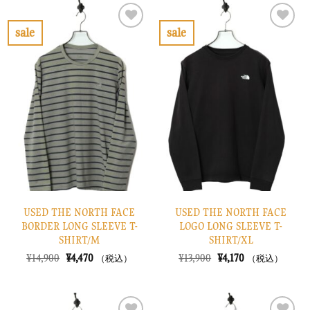
は
格
は
格
¥14,900
は
¥7,900
は
で
¥4,470
で
¥2,370
sale
sale
し
で
し
で
お
お
た。
す。
た。
す。
気
気
に
に
入
入
り
り
に
に
す
す
る
る
USED THE NORTH FACE
USED THE NORTH FACE
BORDER LONG SLEEVE T-
LOGO LONG SLEEVE T-
SHIRT/M
SHIRT/XL
元
現
元
現
¥
14,900
¥
4,470
¥
13,900
¥
4,170
（税込）
（税込）
の
在
の
在
価
の
価
の
格
価
格
価
は
格
は
格
¥14,900
は
¥13,900
は