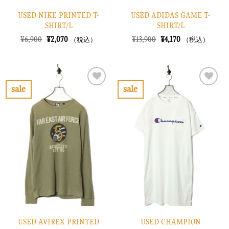
USED NIKE PRINTED T-
USED ADIDAS GAME T-
SHIRT/L
SHIRT/L
元
現
元
現
¥
6,900
¥
2,070
¥
13,900
¥
4,170
（税込）
（税込）
の
在
の
在
価
の
価
の
格
価
格
価
は
格
は
格
¥6,900
は
¥13,900
は
で
¥2,070
で
¥4,170
sale
sale
し
で
し
で
お
お
た。
す。
た。
す。
気
気
に
に
入
入
り
り
に
に
す
す
る
る
USED AVIREX PRINTED
USED CHAMPION