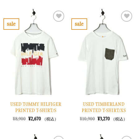
価
の
価
の
格
価
格
価
は
格
は
格
¥10,900
は
¥12,900
は
で
¥3,270
で
¥3,870
sale
sale
し
で
し
で
お
お
た。
す。
た。
す。
気
気
に
に
入
入
り
り
に
に
す
す
る
る
USED TOMMY HILFIGER
USED TIMBERLAND
PRINTED T-SHIRT/S
PRINTED T-SHIRT/XS
元
現
元
現
¥
8,900
¥
2,670
¥
10,900
¥
3,270
（税込）
（税込）
の
在
の
在
価
の
価
の
格
価
格
価
は
格
は
格