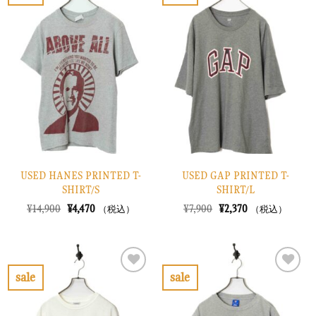
お
お
た。
す。
た。
す。
気
気
に
に
入
入
り
り
に
に
す
す
る
る
USED HANES PRINTED T-
USED GAP PRINTED T-
SHIRT/S
SHIRT/L
元
現
元
現
¥
14,900
¥
4,470
¥
7,900
¥
2,370
（税込）
（税込）
の
在
の
在
価
の
価
の
格
価
格
価
は
格
は
格
¥14,900
は
¥7,900
は
で
¥4,470
で
¥2,370
sale
sale
し
で
し
で
お
お
た。
す。
た。
す。
気
気
に
に