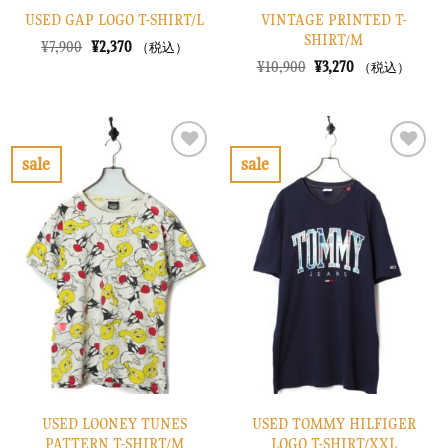
USED GAP LOGO T-SHIRT/L
VINTAGE PRINTED T-
SHIRT/M
元
現
¥
7,900
¥
2,370
（税込）
の
在
元
現
¥
10,900
¥
3,270
（税込）
価
の
の
在
格
価
価
の
は
格
格
価
¥7,900
は
は
格
で
¥2,370
¥10,900
は
し
で
で
¥3,270
sale
sale
た。
す。
し
で
お
お
た。
す。
気
気
に
に
入
入
り
り
に
に
す
す
る
る
USED LOONEY TUNES
USED TOMMY HILFIGER
PATTERN T-SHIRT/M
LOGO T-SHIRT/XXL