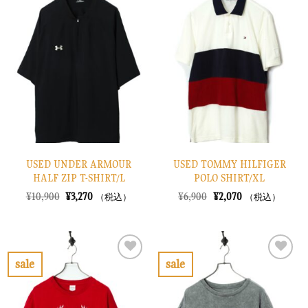
た。
す。
た。
す。
気
気
に
に
入
入
り
り
に
に
す
す
る
る
USED UNDER ARMOUR
USED TOMMY HILFIGER
HALF ZIP T-SHIRT/L
POLO SHIRT/XL
元
現
元
現
¥
10,900
¥
3,270
¥
6,900
¥
2,070
（税込）
（税込）
の
在
の
在
価
の
価
の
格
価
格
価
は
格
は
格
¥10,900
は
¥6,900
は
で
¥3,270
で
¥2,070
sale
sale
し
で
し
で
お
お
た。
す。
た。
す。
気
気
に
に