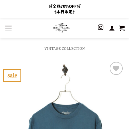
🛒全品70%OFF🛒
《本日限定》
Skip
to
content
VINTAGE COLLECTION
sale
お
気
に
入
り
に
す