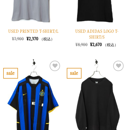
る
る
USED PRINTED T-SHIRT/L
USED ADIDAS LOGO T-
SHIRT/S
元
現
¥
7,900
¥
2,370
（税込）
の
在
元
現
¥
8,900
¥
2,670
（税込）
価
の
の
在
格
価
価
の
は
格
格
価
¥7,900
は
は
格
で
¥2,370
¥8,900
は
し
で
で
¥2,670
sale
sale
た。
す。
し
で
お
お
た。
す。
気
気
に
に
入
入
り
り
に
に
す
す
る
る