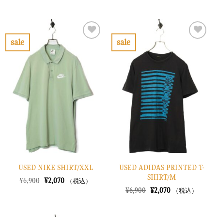
の
在
の
在
価
の
価
の
格
価
格
価
は
格
は
格
¥6,900
は
¥6,900
は
で
¥2,070
で
¥2,070
sale
sale
し
で
し
で
お
お
た。
す。
た。
す。
気
気
に
に
入
入
り
り
に
に
す
す
る
る
USED NIKE SHIRT/XXL
USED ADIDAS PRINTED T-
SHIRT/M
元
現
¥
6,900
¥
2,070
（税込）
の
在
元
現
¥
6,900
¥
2,070
（税込）
価
の
の
在
格
価
価
の
は
格
格
価
¥6,900
は