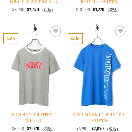
LONG SLEEVE T-SHIRT/L
PRINTED T-SHIRT/M
元
現
元
現
¥
8,900
¥
2,670
¥
10,900
¥
3,270
（税込）
（税込）
の
在
の
在
価
の
価
の
格
価
格
価
は
格
は
格
¥8,900
は
¥10,900
は
で
¥2,670
で
¥3,270
sale
sale
し
で
し
で
お
お
た。
す。
た。
す。
気
気
に
に
入
入
り
り
に
に
す
す
る
る
USED NIKE PRINTED T-
USED MAMMUT PRINTED
SHIRT/L
T-SHIRT/M
元
現
元
現
¥
6,900
¥
2,070
¥
6,900
¥
2,070
（税込）
（税込）