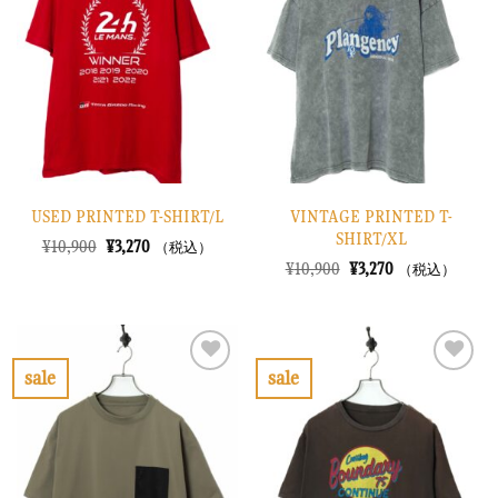
入
入
り
り
に
に
す
す
る
る
USED PRINTED T-SHIRT/L
VINTAGE PRINTED T-
SHIRT/XL
元
現
¥
10,900
¥
3,270
（税込）
の
在
元
現
¥
10,900
¥
3,270
（税込）
価
の
の
在
格
価
価
の
は
格
格
価
¥10,900
は
は
格
で
¥3,270
¥10,900
は
し
で
で
¥3,270
sale
sale
た。
す。
し
で
お
お
た。
す。
気
気
に
に
入
入
り
り