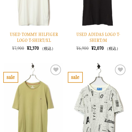
る
る
USED TOMMY HILFIGER
USED ADIDAS LOGO T-
LOGO T-SHIRT/XL
SHIRT/M
元
現
元
現
¥
7,900
¥
2,370
¥
6,900
¥
2,070
（税込）
（税込）
の
在
の
在
価
の
価
の
格
価
格
価
は
格
は
格
¥7,900
は
¥6,900
は
で
¥2,370
で
¥2,070
sale
sale
し
で
し
で
お
お
た。
す。
た。
す。
気
気
に
に
入
入
り
り
に
に
す
す
る
る