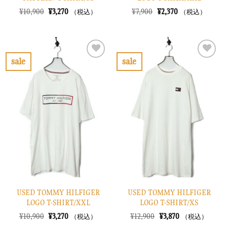
元
現
元
現
¥
10,900
¥
3,270
¥
7,900
¥
2,370
（税込）
（税込）
の
在
の
在
価
の
価
の
格
価
格
価
は
格
は
格
¥10,900
は
¥7,900
は
で
¥3,270
で
¥2,370
sale
sale
し
で
し
で
お
お
た。
す。
た。
す。
気
気
に
に
入
入
り
り
に
に
す
す
る
る
USED TOMMY HILFIGER
USED TOMMY HILFIGER
LOGO T-SHIRT/XXL
LOGO T-SHIRT/XS
元
現
元
現
¥
10,900
¥
3,270
¥
12,900
¥
3,870
（税込）
（税込）
の
在
の
在