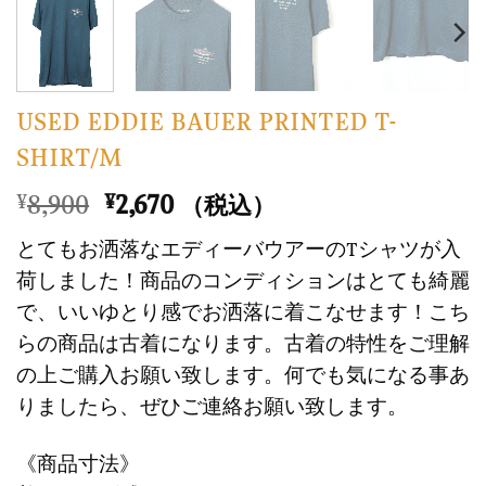
USED EDDIE BAUER PRINTED T-
SHIRT/M
元
現
8,900
2,670
¥
¥
（税込）
の
在
とてもお洒落なエディーバウアーのTシャツが入
価
の
荷しました！商品のコンディションはとても綺麗
格
価
で、いいゆとり感でお洒落に着こなせます！こち
は
格
らの商品は古着になります。古着の特性をご理解
¥8,900
は
で
¥2,670
の上ご購入お願い致します。何でも気になる事あ
し
で
りましたら、ぜひご連絡お願い致します。
た。
す。
《商品寸法》