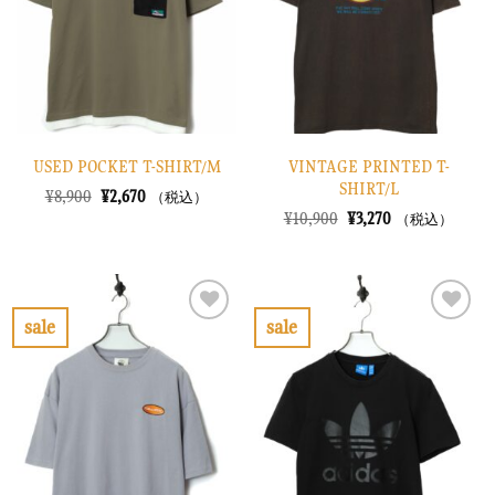
に
に
す
す
る
る
USED POCKET T-SHIRT/M
VINTAGE PRINTED T-
SHIRT/L
元
現
¥
8,900
¥
2,670
（税込）
の
在
元
現
¥
10,900
¥
3,270
（税込）
価
の
の
在
格
価
価
の
は
格
格
価
¥8,900
は
は
格
で
¥2,670
¥10,900
は
し
で
で
¥3,270
sale
sale
た。
す。
し
で
お
お
た。
す。
気
気
に
に
入
入
り
り
に
に
す
す