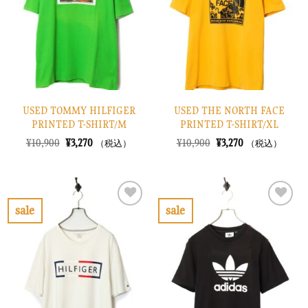
に
に
す
す
る
る
USED TOMMY HILFIGER
USED THE NORTH FACE
PRINTED T-SHIRT/M
PRINTED T-SHIRT/XL
元
現
元
現
¥
10,900
¥
3,270
¥
10,900
¥
3,270
（税込）
（税込）
の
在
の
在
価
の
価
の
格
価
格
価
は
格
は
格
¥10,900
は
¥10,900
は
で
¥3,270
で
¥3,270
sale
sale
し
で
し
で
お
お
た。
す。
た。
す。
気
気
に
に
入
入
り
り
に
に
す
す