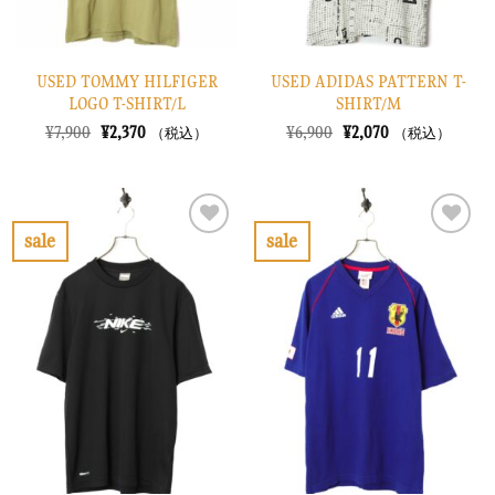
USED TOMMY HILFIGER
USED ADIDAS PATTERN T-
LOGO T-SHIRT/L
SHIRT/M
元
現
元
現
¥
7,900
¥
2,370
¥
6,900
¥
2,070
（税込）
（税込）
の
在
の
在
価
の
価
の
格
価
格
価
は
格
は
格
¥7,900
は
¥6,900
は
で
¥2,370
で
¥2,070
sale
sale
し
で
し
で
お
お
た。
す。
た。
す。
気
気
に
に
入
入
り
り
に
に
す
す
る
る