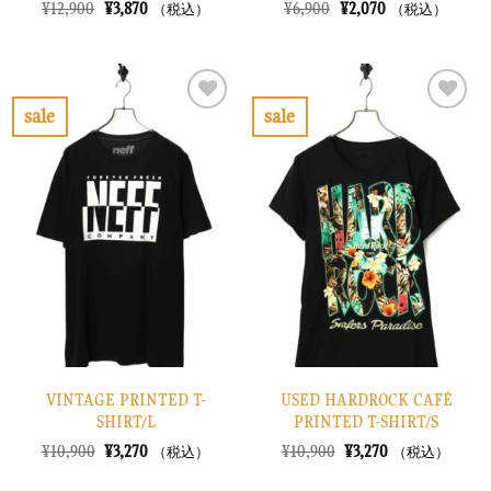
元
現
元
現
¥
12,900
¥
3,870
¥
6,900
¥
2,070
（税込）
（税込）
の
在
の
在
価
の
価
の
格
価
格
価
は
格
は
格
¥12,900
は
¥6,900
は
で
¥3,870
で
¥2,070
sale
sale
し
で
し
で
お
お
た。
す。
た。
す。
気
気
に
に
入
入
り
り
に
に
す
す
る
る
VINTAGE PRINTED T-
USED HARDROCK CAFÉ
SHIRT/L
PRINTED T-SHIRT/S
元
現
元
現
¥
10,900
¥
3,270
¥
10,900
¥
3,270
（税込）
（税込）
の
在
の
在
価
の
価
の