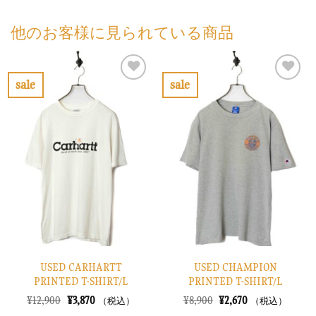
他のお客様に見られている商品
sale
sale
お
お
気
気
に
に
入
入
り
り
に
に
す
す
る
る
USED CARHARTT
USED CHAMPION
PRINTED T-SHIRT/L
PRINTED T-SHIRT/L
元
現
元
現
¥
12,900
¥
3,870
¥
8,900
¥
2,670
（税込）
（税込）
の
在
の
在