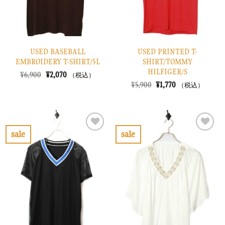
USED BASEBALL
USED PRINTED T-
EMBROIDERY T-SHIRT/5L
SHIRT/TOMMY
HILFIGER/S
元
現
¥
6,900
¥
2,070
（税込）
の
在
元
現
¥
5,900
¥
1,770
（税込）
価
の
の
在
格
価
価
の
は
格
格
価
¥6,900
は
は
格
で
¥2,070
¥5,900
は
し
で
で
¥1,770
sale
sale
た。
す。
し
で
お
お
た。
す。
気
気
に
に
入
入
り
り
に
に
す
す
る
る