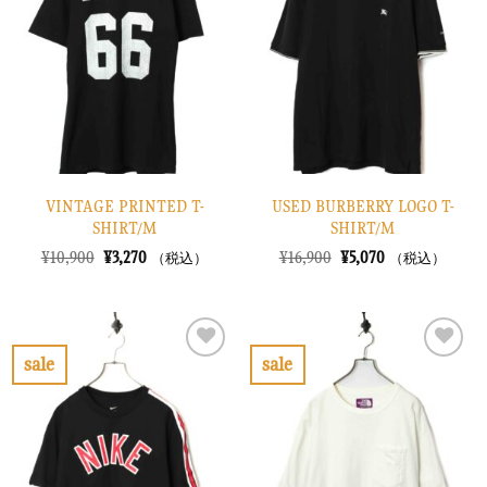
入
入
り
り
に
に
す
す
る
る
VINTAGE PRINTED T-
USED BURBERRY LOGO T-
SHIRT/M
SHIRT/M
元
現
元
現
¥
10,900
¥
3,270
¥
16,900
¥
5,070
（税込）
（税込）
の
在
の
在
価
の
価
の
格
価
格
価
は
格
は
格
¥10,900
は
¥16,900
は
で
¥3,270
で
¥5,070
sale
sale
し
で
し
で
お
お
た。
す。
た。
す。
気
気
に
に
入
入
り
り
に
に