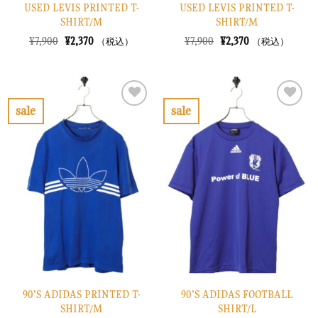
USED LEVIS PRINTED T-
USED LEVIS PRINTED T-
SHIRT/M
SHIRT/M
元
現
元
現
¥
7,900
¥
2,370
¥
7,900
¥
2,370
（税込）
（税込）
の
在
の
在
価
の
価
の
格
価
格
価
は
格
は
格
¥7,900
は
¥7,900
は
で
¥2,370
で
¥2,370
sale
sale
し
で
し
で
お
お
た。
す。
た。
す。
気
気
に
に
入
入
り
り
に
に
す
す
る
る
90’S ADIDAS PRINTED T-
90’S ADIDAS FOOTBALL
SHIRT/M
SHIRT/L