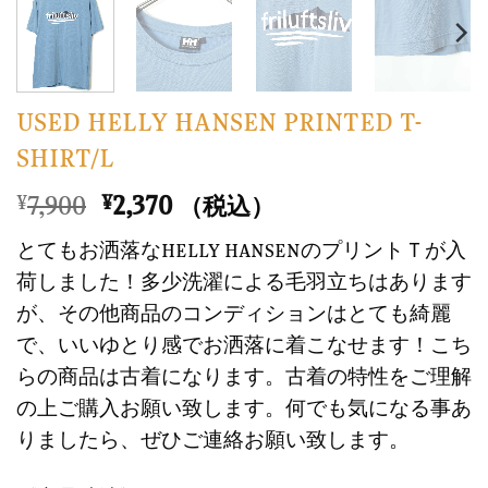
USED HELLY HANSEN PRINTED T-
SHIRT/L
元
現
7,900
2,370
¥
¥
（税込）
の
在
とてもお洒落なHELLY HANSENのプリントＴが入
価
の
荷しました！多少洗濯による毛羽立ちはあります
格
価
が、その他商品のコンディションはとても綺麗
は
格
で、いいゆとり感でお洒落に着こなせます！こち
¥7,900
は
で
¥2,370
らの商品は古着になります。古着の特性をご理解
し
で
の上ご購入お願い致します。何でも気になる事あ
た。
す。
りましたら、ぜひご連絡お願い致します。