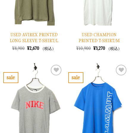
る
る
USED AVIREX PRINTED
USED CHAMPION
LONG SLEEVE T-SHIRT/L
PRINTED T-SHIRT/M
元
現
元
現
¥
8,900
¥
2,670
¥
10,900
¥
3,270
（税込）
（税込）
の
在
の
在
価
の
価
の
格
価
格
価
は
格
は
格
¥8,900
は
¥10,900
は
で
¥2,670
で
¥3,270
sale
sale
し
で
し
で
お
お
た。
す。
た。
す。
気
気
に
に
入
入
り
り
に
に
す
す
る
る