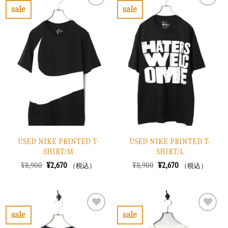
で
¥2,370
で
¥2,070
sale
sale
し
で
し
で
お
お
た。
す。
た。
す。
気
気
に
に
入
入
り
り
に
に
す
す
る
る
USED NIKE PRINTED T-
USED NIKE PRINTED T-
SHIRT/M
SHIRT/L
元
現
元
現
¥
8,900
¥
2,670
¥
8,900
¥
2,670
（税込）
（税込）
の
在
の
在
価
の
価
の
格
価
格
価
は
格
は
格
¥8,900
は
¥8,900
は
で
¥2,670
で
¥2,670
sale
sale
し
で
し
で
お
お
た。
す。
た。
す。