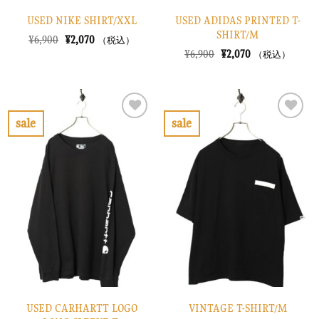
USED NIKE SHIRT/XXL
USED ADIDAS PRINTED T-
SHIRT/M
元
現
¥
6,900
¥
2,070
（税込）
の
在
元
現
¥
6,900
¥
2,070
（税込）
価
の
の
在
格
価
価
の
は
格
格
価
¥6,900
は
は
格
で
¥2,070
¥6,900
は
し
で
で
¥2,070
sale
sale
た。
す。
し
で
お
お
た。
す。
気
気
に
に
入
入
り
り
に
に
す
す
る
る
USED CARHARTT LOGO
VINTAGE T-SHIRT/M