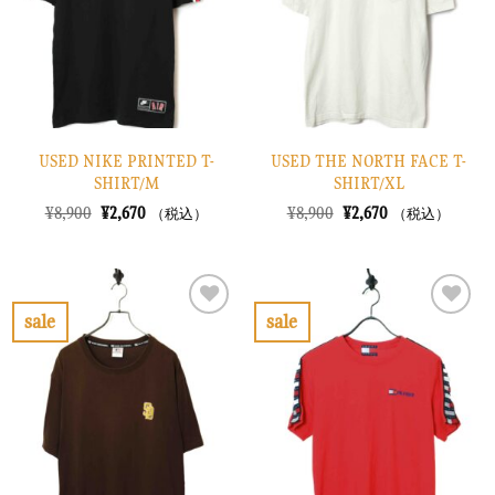
す
す
る
る
USED NIKE PRINTED T-
USED THE NORTH FACE T-
SHIRT/M
SHIRT/XL
元
現
元
現
¥
8,900
¥
2,670
¥
8,900
¥
2,670
（税込）
（税込）
の
在
の
在
価
の
価
の
格
価
格
価
は
格
は
格
¥8,900
は
¥8,900
は
で
¥2,670
で
¥2,670
sale
sale
し
で
し
で
お
お
た。
す。
た。
す。
気
気
に
に
入
入
り
り
に
に
す
す
る
る