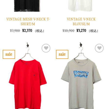
VINTAGE MESH V-NECK T-
VINTAGE V-NECK
SHIRT/M
BLOUSE/M
元
現
元
現
¥
7,900
¥
2,370
¥
10,900
¥
3,270
（税込）
（税込）
の
在
の
在
価
の
価
の
格
価
格
価
は
格
は
格
¥7,900
は
¥10,900
は
で
¥2,370
で
¥3,270
sale
sale
し
で
し
で
お
お
た。
す。
た。
す。
気
気
に
に
入
入
り
り
に
に
す
す
る
る