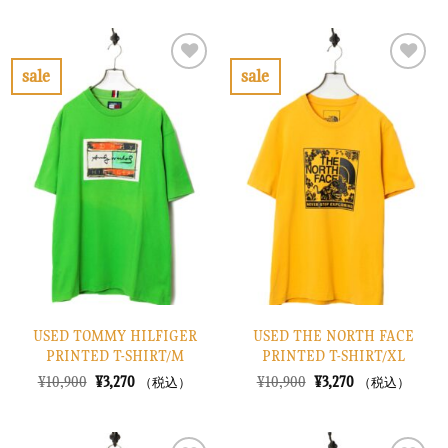
価
の
価
の
格
価
格
価
は
格
は
格
¥12,900
は
¥8,900
は
で
¥3,870
で
¥2,670
sale
sale
し
で
し
で
お
お
た。
す。
た。
す。
気
気
に
に
入
入
り
り
に
に
す
す
る
る
USED TOMMY HILFIGER
USED THE NORTH FACE
PRINTED T-SHIRT/M
PRINTED T-SHIRT/XL
元
現
元
現
¥
10,900
¥
3,270
¥
10,900
¥
3,270
（税込）
（税込）
の
在
の
在
価
の
価
の
格
価
格
価
は
格
は
格