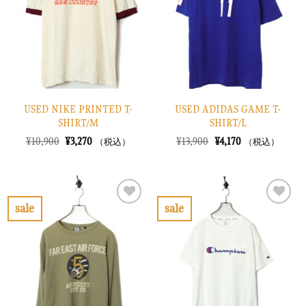
に
に
す
す
る
る
USED NIKE PRINTED T-
USED ADIDAS GAME T-
SHIRT/M
SHIRT/L
元
現
元
現
¥
10,900
¥
3,270
¥
13,900
¥
4,170
（税込）
（税込）
の
在
の
在
価
の
価
の
格
価
格
価
は
格
は
格
¥10,900
は
¥13,900
は
で
¥3,270
で
¥4,170
sale
sale
し
で
し
で
お
お
た。
す。
た。
す。
気
気
に
に
入
入
り
り
に
に
す
す