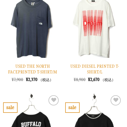
気
気
に
に
入
入
り
り
に
に
す
す
る
る
USED THE NORTH
USED DIESEL PRINTED T-
FACEPRINTED T-SHIRT/M
SHIRT/L
元
現
元
現
¥
7,900
¥
2,370
¥
8,900
¥
2,670
（税込）
（税込）
の
在
の
在
価
の
価
の
格
価
格
価
は
格
は
格
¥7,900
は
¥8,900
は
で
¥2,370
で
¥2,670
sale
sale
し
で
し
で
お
お
た。
す。
た。
す。
気
気
に
に