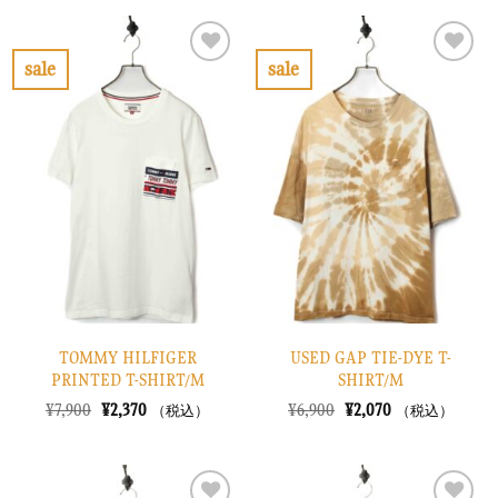
格
価
格
価
は
格
は
格
¥10,900
は
¥10,900
は
で
¥3,270
で
¥3,270
sale
sale
し
で
し
で
お
お
た。
す。
た。
す。
気
気
に
に
入
入
り
り
に
に
す
す
る
る
TOMMY HILFIGER
USED GAP TIE-DYE T-
PRINTED T-SHIRT/M
SHIRT/M
元
現
元
現
¥
7,900
¥
2,370
¥
6,900
¥
2,070
（税込）
（税込）
の
在
の
在
価
の
価
の
格
価
格
価
は
格
は
格
¥7,900
は
¥6,900
は