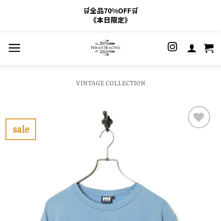
🛒全品70%OFF🛒
《本日限定》
Skip
to
content
VINTAGE COLLECTION
sale
お
気
に
入
り
に
す