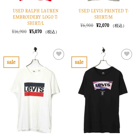
USED RALPH LAUREN
USED LEVIS PRINTED T-
EMBROIDERY LOGO T-
SHIRT/M
SHIRT/L
元
現
¥
6,900
¥
2,070
（税込）
の
在
元
現
¥
16,900
¥
5,070
（税込）
価
の
の
在
格
価
価
の
は
格
格
価
¥6,900
は
は
格
で
¥2,070
¥16,900
は
し
で
で
¥5,070
sale
sale
た。
す。
し
で
お
お
た。
す。
気
気
に
に
入
入
り
り
に
に
す
す
る
る