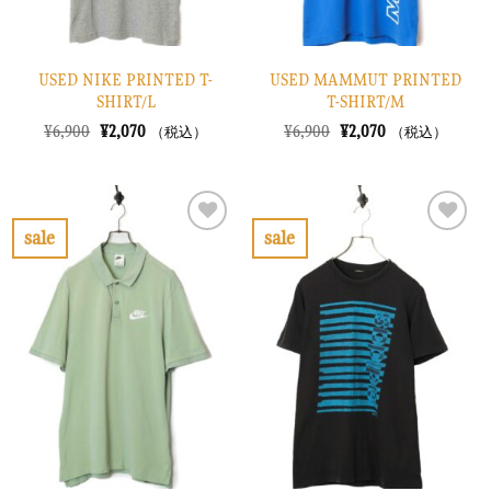
USED NIKE PRINTED T-
USED MAMMUT PRINTED
SHIRT/L
T-SHIRT/M
元
現
元
現
¥
6,900
¥
2,070
¥
6,900
¥
2,070
（税込）
（税込）
の
在
の
在
価
の
価
の
格
価
格
価
は
格
は
格
¥6,900
は
¥6,900
は
で
¥2,070
で
¥2,070
sale
sale
し
で
し
で
お
お
た。
す。
た。
す。
気
気
に
に
入
入
り
り
に
に
す
す
る
る