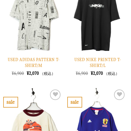
入
入
り
り
に
に
す
す
る
る
USED ADIDAS PATTERN T-
USED NIKE PRINTED T-
SHIRT/M
SHIRT/L
元
現
元
現
¥
6,900
¥
2,070
¥
6,900
¥
2,070
（税込）
（税込）
の
在
の
在
価
の
価
の
格
価
格
価
は
格
は
格
¥6,900
は
¥6,900
は
で
¥2,070
で
¥2,070
sale
sale
し
で
し
で
お
お
た。
す。
た。
す。
気
気
に
に
入
入
り
り