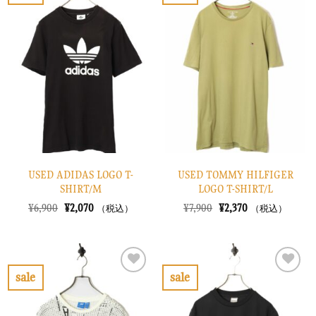
お
お
た。
す。
た。
す。
気
気
に
に
入
入
り
り
に
に
す
す
る
る
USED ADIDAS LOGO T-
USED TOMMY HILFIGER
SHIRT/M
LOGO T-SHIRT/L
元
現
元
現
¥
6,900
¥
2,070
¥
7,900
¥
2,370
（税込）
（税込）
の
在
の
在
価
の
価
の
格
価
格
価
は
格
は
格
¥6,900
は
¥7,900
は
で
¥2,070
で
¥2,370
sale
sale
し
で
し
で
お
お
た。
す。
た。
す。
気
気
に
に