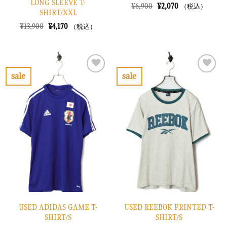
LONG SLEEVE T-
元
現
¥
6,900
¥
2,070
（税込）
SHIRT/XXL
の
在
価
の
元
現
¥
13,900
¥
4,170
（税込）
格
価
の
在
は
格
価
の
¥6,900
は
格
価
で
¥2,070
は
格
し
で
¥13,900
は
た。
す。
で
¥4,170
sale
sale
し
で
お
お
た。
す。
気
気
に
に
入
入
り
り
に
に
す
す
る
る
USED ADIDAS GAME T-
USED REEBOK PRINTED T-
SHIRT/S
SHIRT/S