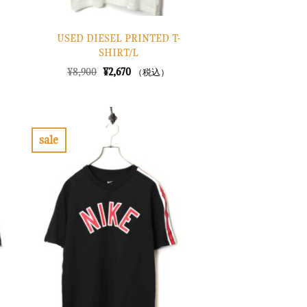
USED DIESEL PRINTED T-
SHIRT/L
元
現
¥
8,900
¥
2,670
（税込）
の
在
価
の
格
価
は
格
¥8,900
は
で
¥2,670
sale
し
で
お
た。
す。
気
に
入
り
に
す
る