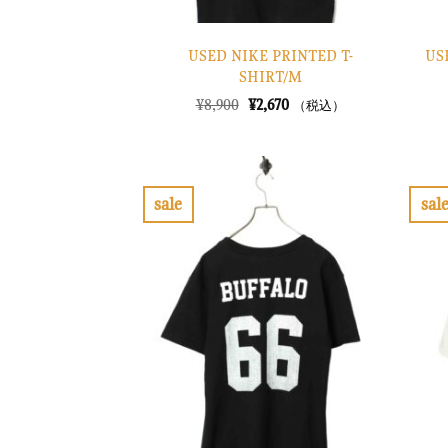
USED NIKE PRINTED T-
US
SHIRT/M
元
現
¥
8,900
¥
2,670
（税込）
の
在
価
の
格
価
は
格
¥8,900
は
で
¥2,670
sale
sal
し
で
お
た。
す。
気
に
入
り
に
す
る