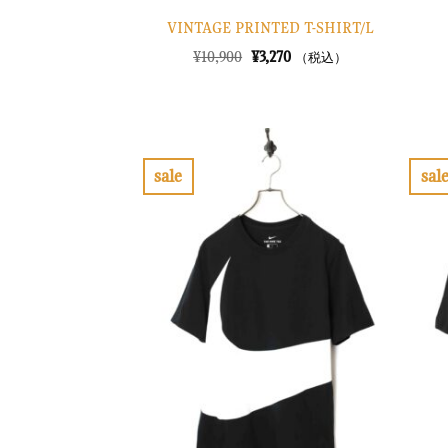
VINTAGE PRINTED T-SHIRT/L
元
現
¥
10,900
¥
3,270
（税込）
の
在
価
の
格
価
は
格
¥10,900
は
で
¥3,270
し
で
sale
sal
た。
す。
お
気
に
入
り
に
す
る