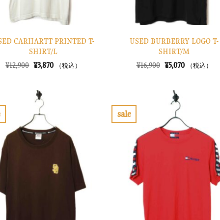
SED CARHARTT PRINTED T-
USED BURBERRY LOGO T-
SHIRT/L
SHIRT/M
元
現
元
現
¥
12,900
¥
3,870
¥
16,900
¥
5,070
（税込）
（税込）
の
在
の
在
価
の
価
の
格
価
格
価
は
格
は
格
¥12,900
は
¥16,900
は
で
¥3,870
で
¥5,070
e
sale
し
で
し
で
お
お
た。
す。
た。
す。
気
気
に
に
入
入
り
り
に
に
す
す
る
る