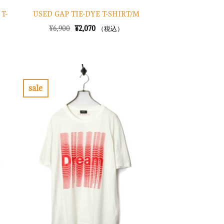
T-
USED GAP TIE-DYE T-SHIRT/M
元
現
¥
6,900
¥
2,070
（税込）
の
在
価
の
格
価
は
格
¥6,900
は
で
¥2,070
し
で
sale
た。
す。
お
気
に
入
り
に
す
る