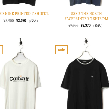
USED THE NORTH
ED NIKE PRINTED T-SHIRT/L
FACEPRINTED T-SHIRT/M
元
現
¥
8,900
¥
2,670
（税込）
の
在
元
現
¥
7,900
¥
2,370
（税込）
価
の
の
在
格
価
価
の
は
格
格
価
¥8,900
は
は
格
で
¥2,670
¥7,900
は
し
で
で
¥2,370
e
sale
た。
す。
し
で
お
お
た。
す。
気
気
に
に
入
入
り
り
に
に
す
す
る
る