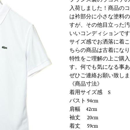
に
価
の
入荷しました！商品のコ
す
格
価
る
は衿部分に小さな塗料の
は
格
すが、その他目立った汚
¥6,900
は
で
¥2,07
いいコンディションです
し
で
サイズ感でお洒落に着こ
た。
す。
ちらの商品は古着になり
特性をご理解の上ご購入
す。何でも気になる事あ
ぜひご連絡お願い致しま
《商品寸法》
着用サイズ感 S
バスト 94cm
肩幅 42cm
袖丈 20cm
着丈 59cm