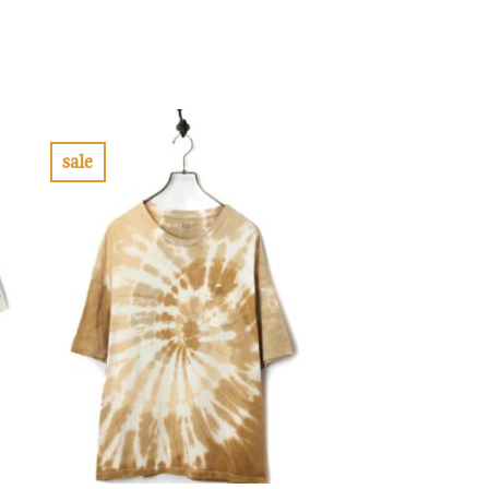
sale
お
気
に
入
り
に
す
る