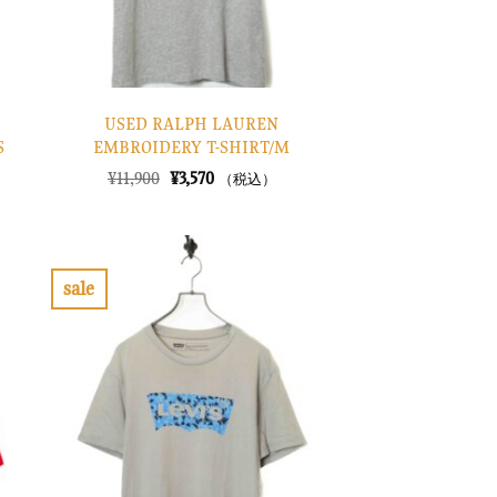
USED RALPH LAUREN
S
EMBROIDERY T-SHIRT/M
元
現
¥
11,900
¥
3,570
（税込）
の
在
価
の
格
価
は
格
¥11,900
は
で
¥3,570
sale
し
で
お
た。
す。
気
に
入
り
に
す
る