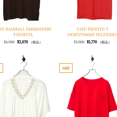
ED BASEBALL EMBROIDERY
USED PRINTED T-
T-SHIRT/5L
SHIRT/TOMMY HILFIGER/
元
現
元
現
¥
6,900
¥
2,070
¥
5,900
¥
1,770
（税込）
（税込）
の
在
の
在
価
の
価
の
格
価
格
価
は
格
は
格
¥6,900
は
¥5,900
は
で
¥2,070
で
¥1,770
e
sale
し
で
し
で
お
お
た。
す。
た。
す。
気
気
に
に
入
入
り
り
に
に
す
す
る
る