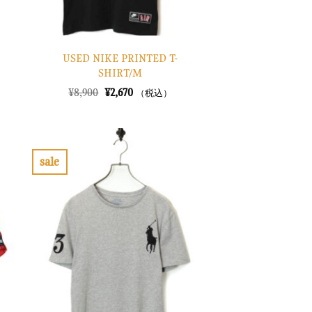
USED NIKE PRINTED T-
SHIRT/M
元
現
¥
8,900
¥
2,670
（税込）
の
在
価
の
格
価
は
格
¥8,900
は
で
¥2,670
sale
し
で
お
た。
す。
気
に
入
り
に
す
る