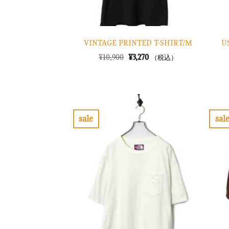
U
VINTAGE PRINTED T-SHIRT/M
元
現
¥
10,900
¥
3,270
（税込）
の
在
価
の
格
価
は
格
¥10,900
は
で
¥3,270
し
で
sale
sal
た。
す。
お
気
に
入
り
に
す
る