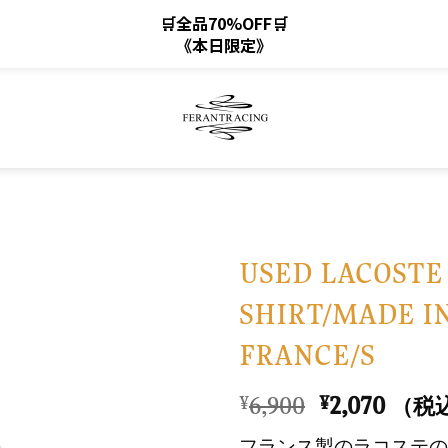
🛒全品70%OFF🛒
《本日限定》
USED LACOSTE
SHIRT/MADE I
お
FRANCE/S
気
に
元
現
6,900
2,070
¥
¥
入
（税
の
在
り
フランス製のラコステの