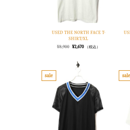
USED THE NORTH FACE T-
US
SHIRT/XL
元
現
¥
8,900
¥
2,670
（税込）
の
在
価
の
格
価
は
格
¥8,900
は
で
¥2,670
sale
sal
し
で
お
た。
す。
気
に
入
り
に
す
る