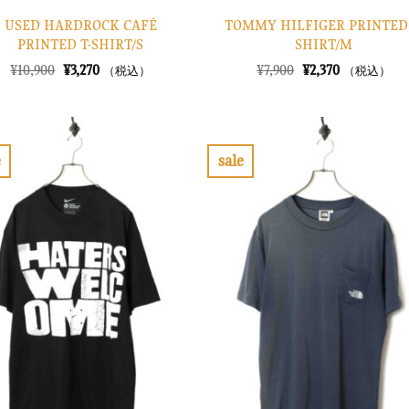
USED HARDROCK CAFÉ
TOMMY HILFIGER PRINTED 
PRINTED T-SHIRT/S
SHIRT/M
元
現
元
現
¥
10,900
¥
3,270
¥
7,900
¥
2,370
（税込）
（税込）
の
在
の
在
価
の
価
の
格
価
格
価
は
格
は
格
¥10,900
は
¥7,900
は
で
¥3,270
で
¥2,370
e
sale
し
で
し
で
お
お
た。
す。
た。
す。
気
気
に
に
入
入
り
り
に
に
す
す
る
る