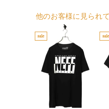
他のお客様に見られ
sale
sal
お
気
に
入
り
に
す
る