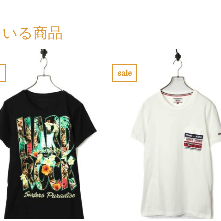
ている商品
e
sale
お
お
気
気
に
に
入
入
り
り
に
に
す
す
る
る