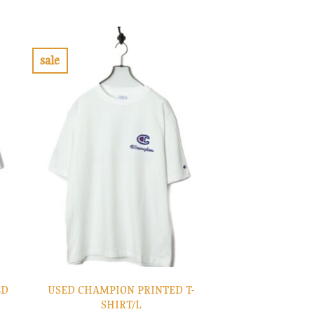
の
在
価
の
格
価
は
格
¥10,900
は
で
¥3,270
sale
し
で
お
た。
す。
気
に
入
り
に
す
る
ED
USED CHAMPION PRINTED T-
SHIRT/L