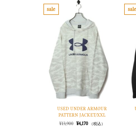
sale
sal
お
気
に
入
り
に
す
る
USED UNDER ARMOUR
PATTERN JACKET/XXL
元
現
¥
13,900
¥
4,170
（税込）
の
在
価
の