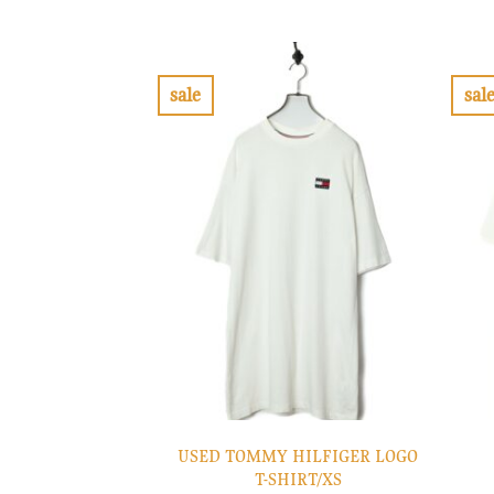
格
価
は
格
¥10,900
は
で
¥3,270
し
で
sale
sal
た。
す。
お
気
に
入
り
に
す
る
USED TOMMY HILFIGER LOGO
T-SHIRT/XS