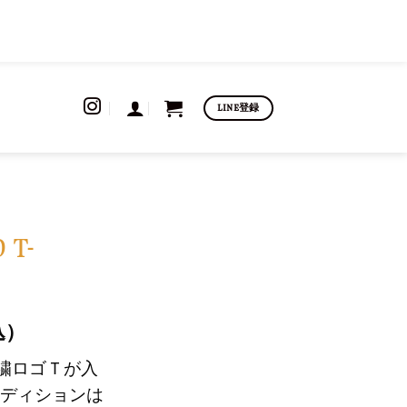
LINE登録
 T-
込）
刺繍ロゴＴが入
ディションは