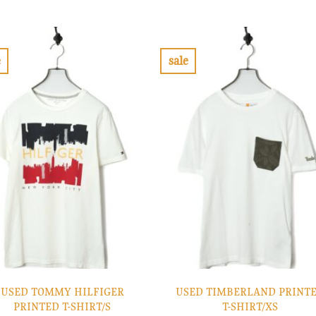
の
在
の
在
価
の
価
の
格
価
格
価
は
格
は
格
¥10,900
は
¥7,900
は
で
¥3,270
で
¥2,370
e
sale
し
で
し
で
お
お
た。
す。
た。
す。
気
気
に
に
入
入
り
り
に
に
す
す
る
る
USED TOMMY HILFIGER
USED TIMBERLAND PRINT
PRINTED T-SHIRT/S
T-SHIRT/XS