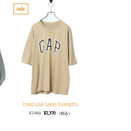
sale
お
気
に
入
り
に
す
る
L
USED GAP LOGO T-SHIRT/L
元
現
¥
7,900
¥
2,370
（税込）
の
在
価
の
格
価