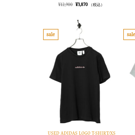
元
現
¥
12,900
¥
3,870
（税込）
の
在
価
の
格
価
は
格
¥12,900
は
で
¥3,870
sale
sal
し
で
お
た。
す。
気
に
入
り
に
す
る
USED ADIDAS LOGO T-SHIRT/XS