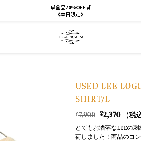
🛒全品70%OFF🛒
《本日限定》
USED LEE LOGO
SHIRT/L
お
気
元
現
7,900
2,370
¥
¥
（税
に
の
在
入
とてもお洒落なLEEの
価
の
り
荷しました！商品のコン
格
価