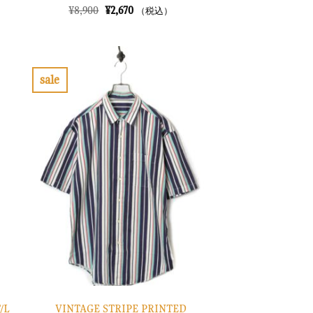
元
現
¥
8,900
¥
2,670
（税込）
の
在
価
の
格
価
は
格
¥8,900
は
で
¥2,670
sale
し
で
お
た。
す。
気
に
入
り
に
す
る
VINTAGE STRIPE PRINTED
/L