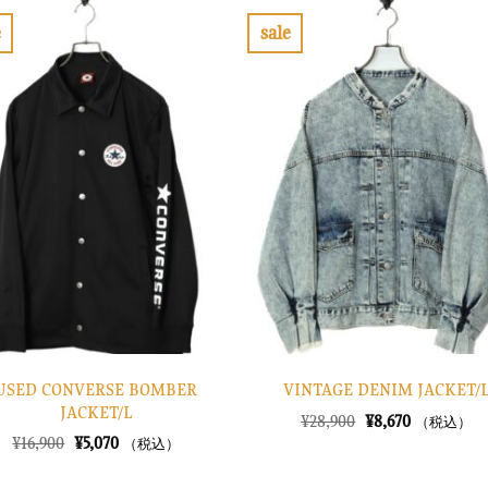
e
sale
お
お
気
気
に
に
入
入
り
り
に
に
す
す
る
る
USED CONVERSE BOMBER
VINTAGE DENIM JACKET/
JACKET/L
元
現
¥
28,900
¥
8,670
（税込）
の
在
元
現
¥
16,900
¥
5,070
（税込）
価
の
の
在
格
価
価
の