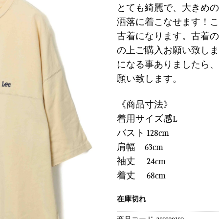
に
とても綺麗で、大きめの
は
格
す
洒落に着こなせます！こ
¥7,900
は
る
で
¥2,37
古着になります。古着の
し
で
の上ご購入お願い致しま
た。
す。
になる事ありましたら、
願い致します。
《商品寸法》
着用サイズ感L
バスト 128cm
肩幅 63cm
袖丈 24cm
着丈 68cm
在庫切れ