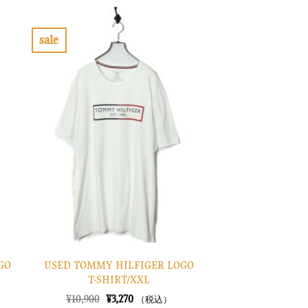
は
格
¥7,900
は
で
¥2,370
し
で
sale
た。
す。
お
気
に
入
り
に
す
る
GO
USED TOMMY HILFIGER LOGO
T-SHIRT/XXL
元
現
¥
10,900
¥
3,270
（税込）