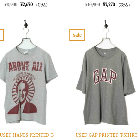
元
現
元
現
¥
8,900
¥
2,670
¥
10,900
¥
3,270
（税込）
（税込）
の
在
の
在
価
の
価
の
格
価
格
価
は
格
は
格
¥8,900
は
¥10,900
は
で
¥2,670
で
¥3,270
e
sale
し
で
し
で
お
お
た。
す。
た。
す。
気
気
に
に
入
入
り
り
に
に
す
す
る
る
USED HANES PRINTED T-
USED GAP PRINTED T-SHIRT