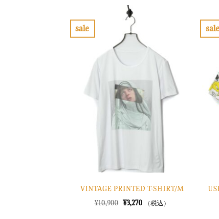
格
価
は
格
¥13,900
は
で
¥4,170
sale
sal
し
で
お
た。
す。
気
に
入
り
に
す
る
US
VINTAGE PRINTED T-SHIRT/M
元
現
¥
10,900
¥
3,270
（税込）
の
在
価
の