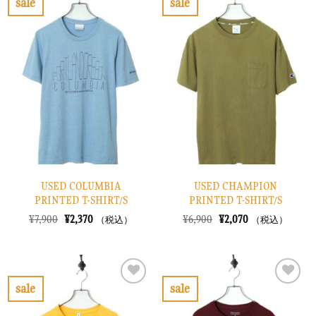
sale
sale
し
で
し
で
お
お
た。
す。
た。
す。
気
気
に
に
入
入
り
り
に
に
す
す
る
る
USED COLUMBIA
USED CHAMPION
PRINTED T-SHIRT/S
PRINTED T-SHIRT/S
元
現
元
現
¥
7,900
¥
2,370
¥
6,900
¥
2,070
（税込）
（税込）
の
在
の
在
価
の
価
の
格
価
格
価
は
格
は
格
¥7,900
は
¥6,900
は
で
¥2,370
で
¥2,070
sale
sale
し
で
し
で
お
お
た。
す。
た。
す。
気
気