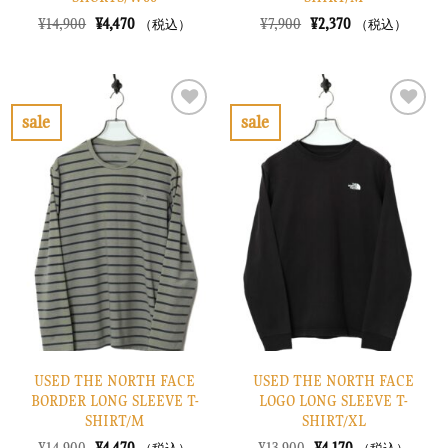
元
現
元
現
¥
14,900
¥
4,470
¥
7,900
¥
2,370
（税込）
（税込）
の
在
の
在
価
の
価
の
格
価
格
価
は
格
は
格
¥14,900
は
¥7,900
は
で
¥4,470
で
¥2,370
sale
sale
し
で
し
で
お
お
た。
す。
た。
す。
気
気
に
に
入
入
り
り
に
に
す
す
る
る
USED THE NORTH FACE
USED THE NORTH FACE
BORDER LONG SLEEVE T-
LOGO LONG SLEEVE T-
SHIRT/M
SHIRT/XL
元
現
元
現