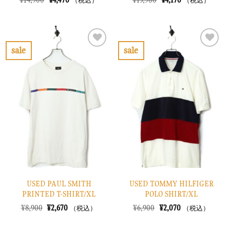
¥
14,900
¥
4,470
¥
13,900
¥
4,170
（税込）
（税込）
の
在
の
在
価
の
価
の
格
価
格
価
は
格
は
格
¥14,900
は
¥13,900
は
で
¥4,470
で
¥4,170
sale
sale
し
で
し
で
お
お
た。
す。
た。
す。
気
気
に
に
入
入
り
り
に
に
す
す
る
る
USED PAUL SMITH
USED TOMMY HILFIGER
PRINTED T-SHIRT/XL
POLO SHIRT/XL
元
現
元
現
¥
8,900
¥
2,670
¥
6,900
¥
2,070
（税込）
（税込）
の
在
の
在
価
の
価
の