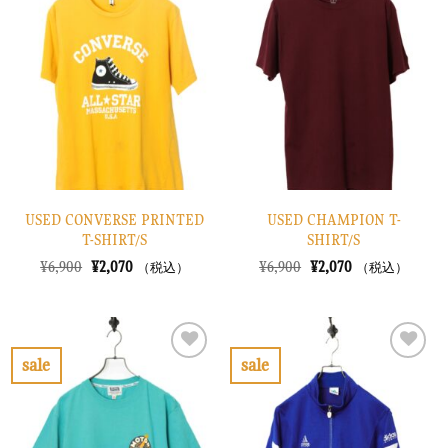
に
に
入
入
り
り
に
に
す
す
る
る
USED CONVERSE PRINTED
USED CHAMPION T-
T-SHIRT/S
SHIRT/S
元
現
元
現
¥
6,900
¥
2,070
¥
6,900
¥
2,070
（税込）
（税込）
の
在
の
在
価
の
価
の
格
価
格
価
は
格
は
格
¥6,900
は
¥6,900
は
で
¥2,070
で
¥2,070
sale
sale
し
で
し
で
お
お
た。
す。
た。
す。
気
気
に
に
入
入