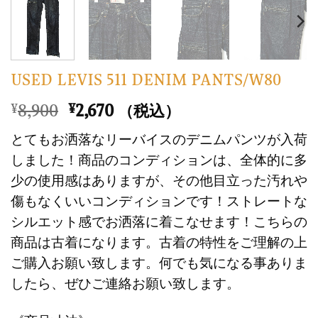
USED LEVIS 511 DENIM PANTS/W80
元
現
8,900
2,670
¥
¥
（税込）
の
在
とてもお洒落なリーバイスのデニムパンツが入荷
価
の
しました！商品のコンディションは、全体的に多
格
価
少の使用感はありますが、その他目立った汚れや
は
格
傷もなくいいコンディションです！ストレートな
¥8,900
は
で
¥2,670
シルエット感でお洒落に着こなせます！こちらの
し
で
商品は古着になります。古着の特性をご理解の上
た。
す。
ご購入お願い致します。何でも気になる事ありま
したら、ぜひご連絡お願い致します。