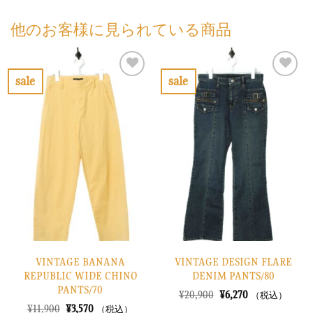
他のお客様に見られている商品
sale
sale
お
お
気
気
に
に
入
入
り
り
に
に
す
す
る
る
VINTAGE BANANA
VINTAGE DESIGN FLARE
REPUBLIC WIDE CHINO
DENIM PANTS/80
PANTS/70
元
現
¥
20,900
¥
6,270
（税込）
の
在
元
現
¥
11,900
¥
3,570
（税込）