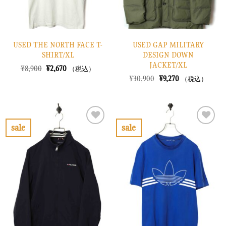
USED THE NORTH FACE T-
USED GAP MILITARY
SHIRT/XL
DESIGN DOWN
JACKET/XL
元
現
¥
8,900
¥
2,670
（税込）
の
在
元
現
¥
30,900
¥
9,270
（税込）
価
の
の
在
格
価
価
の
は
格
格
価
¥8,900
は
は
格
で
¥2,670
¥30,900
は
し
で
で
¥9,270
sale
sale
た。
す。
し
で
お
お
た。
す。
気
気
に
に
入
入
り
り
に
に
す
す
る
る