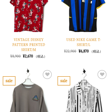
に
に
す
す
る
る
VINTAGE DISNEY
USED NIKE GAME T-
PATTERN PRINTED
SHIRT/L
SHIRT/M
元
現
¥
22,900
¥
6,870
（税込）
の
在
元
現
¥
8,900
¥
2,670
（税込）
価
の
の
在
格
価
価
の
は
格
格
価
¥22,900
は
は
格
で
¥6,870
¥8,900
は
し
で
で
¥2,670
sale
sale
た。
す。
し
で
お
お
た。
す。
気
気
に
に
入
入
り
り
に
に