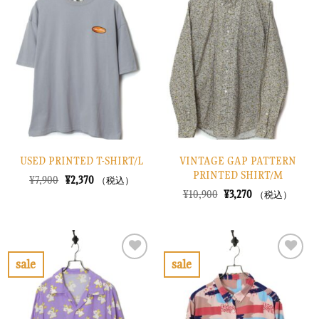
に
に
入
入
り
り
に
に
す
す
る
る
USED PRINTED T-SHIRT/L
VINTAGE GAP PATTERN
PRINTED SHIRT/M
元
現
¥
7,900
¥
2,370
（税込）
の
在
元
現
¥
10,900
¥
3,270
（税込）
価
の
の
在
格
価
価
の
は
格
格
価
¥7,900
は
は
格
で
¥2,370
¥10,900
は
し
で
で
¥3,270
sale
sale
た。
す。
し
で
お
お
た。
す。
気
気
に
に
入
入