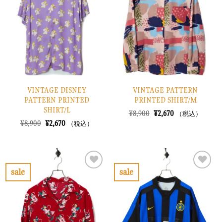
り
り
に
に
す
す
る
る
VINTAGE DISNEY
VINTAGE PATTERN
PATTERN PRINTED
PRINTED SHIRT/M
SHIRT/L
元
現
¥
8,900
¥
2,670
（税込）
の
在
元
現
¥
8,900
¥
2,670
（税込）
価
の
の
在
格
価
価
の
は
格
格
価
¥8,900
は
は
格
で
¥2,670
¥8,900
は
し
で
で
¥2,670
sale
sale
た。
す。
し
で
お
お
た。
す。
気
気
に
に
入
入
り
り