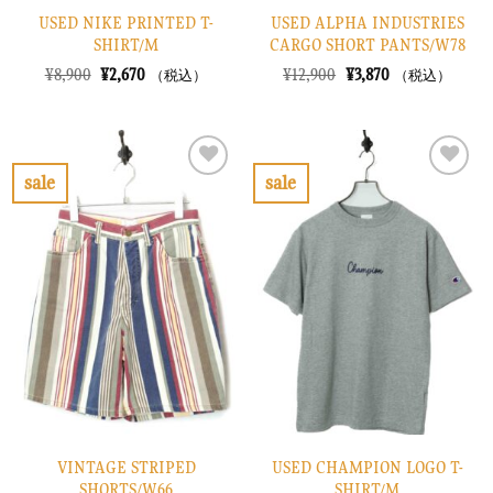
USED NIKE PRINTED T-
USED ALPHA INDUSTRIES
SHIRT/M
CARGO SHORT PANTS/W78
元
現
元
現
¥
8,900
¥
2,670
¥
12,900
¥
3,870
（税込）
（税込）
の
在
の
在
価
の
価
の
格
価
格
価
は
格
は
格
¥8,900
は
¥12,900
は
で
¥2,670
で
¥3,870
sale
sale
し
で
し
で
お
お
た。
す。
た。
す。
気
気
に
に
入
入
り
り
に
に
す
す
る
る
VINTAGE STRIPED
USED CHAMPION LOGO T-
SHORTS/W66
SHIRT/M