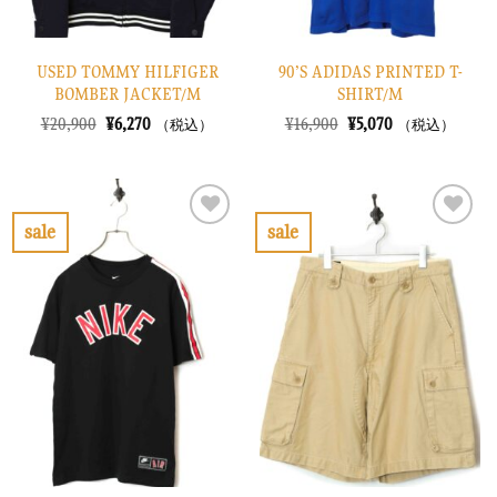
USED TOMMY HILFIGER
90’S ADIDAS PRINTED T-
BOMBER JACKET/M
SHIRT/M
元
現
元
現
¥
20,900
¥
6,270
¥
16,900
¥
5,070
（税込）
（税込）
の
在
の
在
価
の
価
の
格
価
格
価
は
格
は
格
¥20,900
は
¥16,900
は
で
¥6,270
で
¥5,070
sale
sale
し
で
し
で
お
お
た。
す。
た。
す。
気
気
に
に
入
入
り
り
に
に
す
す
る
る