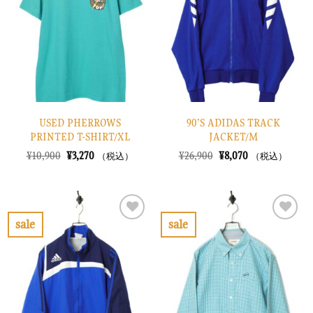
り
り
に
に
す
す
る
る
USED PHERROWS
90’S ADIDAS TRACK
PRINTED T-SHIRT/XL
JACKET/M
元
現
元
現
¥
10,900
¥
3,270
¥
26,900
¥
8,070
（税込）
（税込）
の
在
の
在
価
の
価
の
格
価
格
価
は
格
は
格
¥10,900
は
¥26,900
は
で
¥3,270
で
¥8,070
sale
sale
し
で
し
で
お
お
た。
す。
た。
す。
気
気
に
に
入
入
り
り
に
に