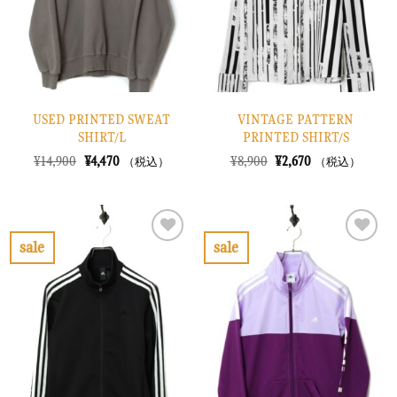
す
す
る
る
USED PRINTED SWEAT
VINTAGE PATTERN
SHIRT/L
PRINTED SHIRT/S
元
現
元
現
¥
14,900
¥
4,470
¥
8,900
¥
2,670
（税込）
（税込）
の
在
の
在
価
の
価
の
格
価
格
価
は
格
は
格
¥14,900
は
¥8,900
は
で
¥4,470
で
¥2,670
sale
sale
し
で
し
で
お
お
た。
す。
た。
す。
気
気
に
に
入
入
り
り
に
に
す
す
る
る