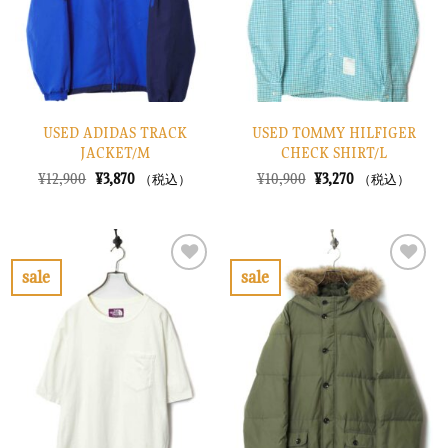
す
す
る
る
USED ADIDAS TRACK
USED TOMMY HILFIGER
JACKET/M
CHECK SHIRT/L
元
現
元
現
¥
12,900
¥
3,870
¥
10,900
¥
3,270
（税込）
（税込）
の
在
の
在
価
の
価
の
格
価
格
価
は
格
は
格
¥12,900
は
¥10,900
は
で
¥3,870
で
¥3,270
sale
sale
し
で
し
で
お
お
た。
す。
た。
す。
気
気
に
に
入
入
り
り
に
に
す
す
る
る