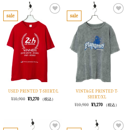
格
価
格
価
は
格
は
格
¥8,900
は
¥6,900
は
で
¥2,670
で
¥2,070
sale
sale
し
で
し
で
お
お
た。
す。
た。
す。
気
気
に
に
入
入
り
り
に
に
す
す
る
る
USED PRINTED T-SHIRT/L
VINTAGE PRINTED T-
SHIRT/XL
元
現
¥
10,900
¥
3,270
（税込）
の
在
元
現
¥
10,900
¥
3,270
（税込）
価
の
の
在
格
価
価
の
は
格
格
価
¥10,900
は
は
格
で
¥3,270
¥10,900
は
し
で