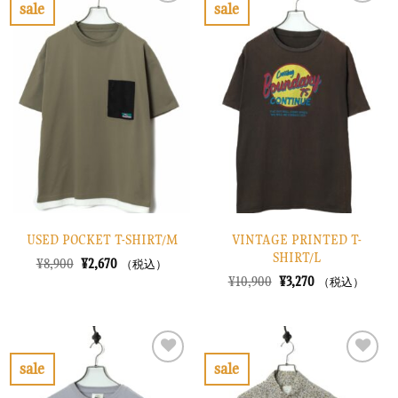
で
¥3,270
sale
sale
た。
す。
し
で
お
お
た。
す。
気
気
に
に
入
入
り
り
に
に
す
す
る
る
USED POCKET T-SHIRT/M
VINTAGE PRINTED T-
SHIRT/L
元
現
¥
8,900
¥
2,670
（税込）
の
在
元
現
¥
10,900
¥
3,270
（税込）
価
の
の
在
格
価
価
の
は
格
格
価
¥8,900
は
は
格
で
¥2,670
¥10,900
は
し
で
で
¥3,270
sale
sale
た。
す。
し
で
お
お
た。
す。
気
気