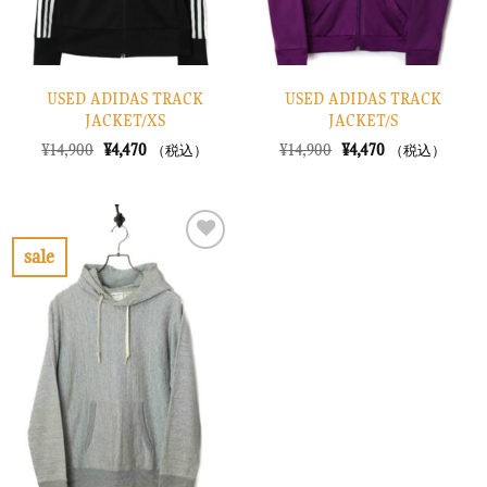
USED ADIDAS TRACK
USED ADIDAS TRACK
JACKET/XS
JACKET/S
元
現
元
現
¥
14,900
¥
4,470
¥
14,900
¥
4,470
（税込）
（税込）
の
在
の
在
価
の
価
の
格
価
格
価
は
格
は
格
¥14,900
は
¥14,900
は
で
¥4,470
で
¥4,470
sale
し
で
し
で
お
た。
す。
た。
す。
気
に
入
り
に
す
る