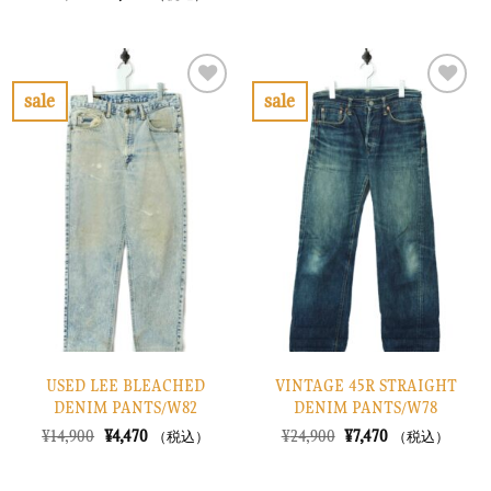
価
の
の
在
格
価
価
の
は
格
格
価
¥20,900
は
は
格
で
¥6,270
¥11,900
は
し
で
で
¥3,570
sale
sale
た。
す。
し
で
お
お
た。
す。
気
気
に
に
入
入
り
り
に
に
す
す
る
る
USED LEE BLEACHED
VINTAGE 45R STRAIGHT
DENIM PANTS/W82
DENIM PANTS/W78
元
現
元
現
¥
14,900
¥
4,470
¥
24,900
¥
7,470
（税込）
（税込）
の
在
の
在
価
の
価
の
格
価
格
価