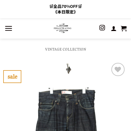
🛒全品70%OFF🛒
《本日限定》
Skip
to
content
VINTAGE COLLECTION
sale
お
気
に
入
り
に
す