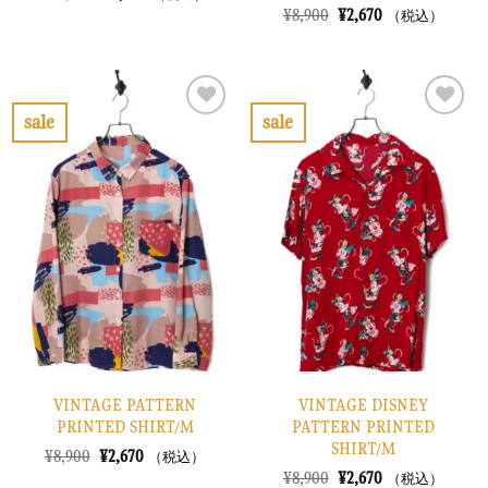
の
在
元
現
¥
8,900
¥
2,670
（税込）
価
の
の
在
格
価
価
の
は
格
格
価
¥10,900
は
は
格
で
¥3,270
¥8,900
は
し
で
で
¥2,670
sale
sale
た。
す。
し
で
お
お
た。
す。
気
気
に
に
入
入
り
り
に
に
す
す
る
る
VINTAGE PATTERN
VINTAGE DISNEY
PRINTED SHIRT/M
PATTERN PRINTED
SHIRT/M
元
現
¥
8,900
¥
2,670
（税込）
の
在
元
現
¥
8,900
¥
2,670
（税込）
価
の