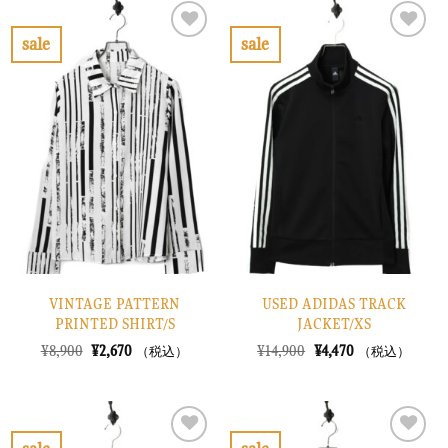
は
格
は
格
¥22,900
は
¥14,900
は
で
¥6,870
で
¥4,470
sale
sale
し
で
し
で
お
お
た。
す。
た。
す。
気
気
に
に
入
入
り
り
に
に
す
す
る
る
VINTAGE PATTERN
USED ADIDAS TRACK
PRINTED SHIRT/S
JACKET/XS
元
現
元
現
¥
8,900
¥
2,670
¥
14,900
¥
4,470
（税込）
（税込）
の
在
の
在
価
の
価
の
格
価
格
価
は
格
は
格
¥8,900
は
¥14,900
は
で
¥2,670
で
¥4,470