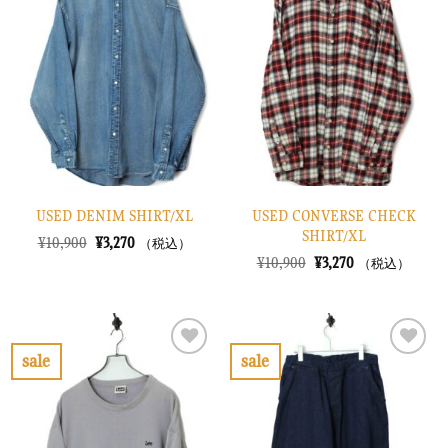
に
に
入
入
り
り
に
に
す
す
る
る
USED DENIM SHIRT/XL
USED CONVERSE CHECK
SHIRT/XL
元
現
¥
10,900
¥
3,270
（税込）
の
在
元
現
¥
10,900
¥
3,270
（税込）
価
の
の
在
格
価
価
の
は
格
格
価
¥10,900
は
は
格
で
¥3,270
¥10,900
は
し
で
で
¥3,270
sale
sale
た。
す。
し
で
お
お
た。
す。
気
気
に
に
入
入