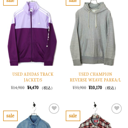
sale
sale
し
で
し
で
お
お
た。
す。
た。
す。
気
気
に
に
入
入
り
り
に
に
す
す
る
る
USED ADIDAS TRACK
USED CHAMPION
JACKET/S
REVERSE WEAVE PARKA/L
元
現
元
現
¥
14,900
¥
4,470
¥
33,900
¥
10,170
（税込）
（税込）
の
在
の
在
価
の
価
の
格
価
格
価
は
格
は
格
¥14,900
は
¥33,900
は
で
¥4,470
で
¥10,170
sale
sale
し
で
し
で
お
お
た。
す。
た。
す。
気
気