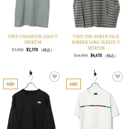
る
る
USED CHAMPION LOGO T-
USED THE NORTH FACE
SHIRT/M
BORDER LONG SLEEVE T-
SHIRT/M
元
現
¥
7,900
¥
2,370
（税込）
の
在
元
現
¥
14,900
¥
4,470
（税込）
価
の
の
在
格
価
価
の
は
格
格
価
¥7,900
は
は
格
で
¥2,370
¥14,900
は
し
で
で
¥4,470
sale
sale
た。
す。
し
で
お
お
た。
す。
気
気
に
に
入
入
り
り
に
に
す
す
る
る