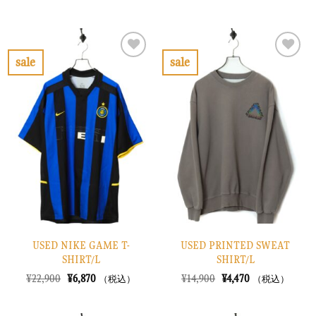
の
在
格
価
価
の
は
格
格
価
¥8,900
は
は
格
で
¥2,670
¥8,900
は
し
で
で
¥2,670
sale
sale
た。
す。
し
で
お
お
た。
す。
気
気
に
に
入
入
り
り
に
に
す
す
る
る
USED NIKE GAME T-
USED PRINTED SWEAT
SHIRT/L
SHIRT/L
元
現
元
現
¥
22,900
¥
6,870
¥
14,900
¥
4,470
（税込）
（税込）
の
在
の
在
価
の
価
の
格
価
格
価