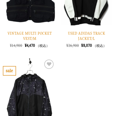
す
す
る
る
VINTAGE MULTI POCKET
USED ADIDAS TRACK
VEST/M
JACKET/L
元
現
元
現
¥
14,900
¥
4,470
¥
26,900
¥
8,070
（税込）
（税込）
の
在
の
在
価
の
価
の
格
価
格
価
は
格
は
格
¥14,900
は
¥26,900
は
で
¥4,470
で
¥8,070
sale
し
で
し
で
お
た。
す。
た。
す。
気
に
入
り
に
す
る