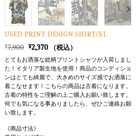
USED PRINT DESIGN SHIRT/XL
元
現
7,900
2,370
¥
¥
（税込）
の
在
とてもお洒落な総柄プリントシャツが入荷しまし
価
の
た！イタリア製生地を使用！商品のコンディショ
格
価
ンはとても綺麗で、大きめのサイズ感でお洒落に
は
格
着こなせます！こちらの商品は古着になります。
¥7,900
は
で
¥2,370
古着の特性をご理解の上ご購入お願い致します。
し
で
何でも気になる事ありましたら、ぜひご連絡お願
た。
す。
い致します。
《商品寸法》