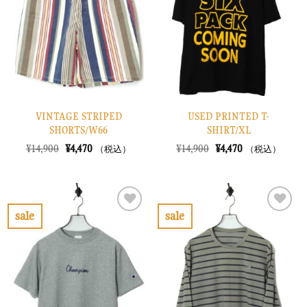
り
り
に
に
す
す
る
る
VINTAGE STRIPED
USED PRINTED T-
SHORTS/W66
SHIRT/XL
元
現
元
現
¥
14,900
¥
4,470
¥
14,900
¥
4,470
（税込）
（税込）
の
在
の
在
価
の
価
の
格
価
格
価
は
格
は
格
¥14,900
は
¥14,900
は
で
¥4,470
で
¥4,470
sale
sale
し
で
し
で
お
お
た。
す。
た。
す。
気
気
に
に
入
入
り
り
に
に
す
す