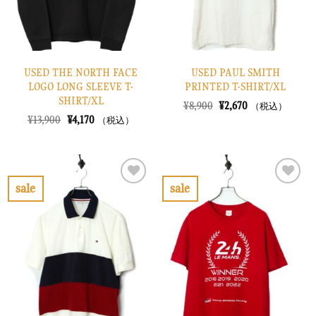
USED THE NORTH FACE
USED PAUL SMITH
LOGO LONG SLEEVE T-
PRINTED T-SHIRT/XL
SHIRT/XL
元
現
¥
8,900
¥
2,670
（税込）
の
在
元
現
¥
13,900
¥
4,170
（税込）
価
の
の
在
格
価
価
の
は
格
格
価
¥8,900
は
は
格
で
¥2,670
¥13,900
は
し
で
で
¥4,170
sale
sale
た。
す。
し
で
お
お
た。
す。
気
気
に
に
入
入
り
り
に
に
す
す
る
る