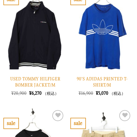
し
で
お
お
た。
す。
気
気
に
に
入
入
り
り
に
に
す
す
る
る
USED TOMMY HILFIGER
90’S ADIDAS PRINTED T-
BOMBER JACKET/M
SHIRT/M
元
現
元
現
¥
20,900
¥
6,270
¥
16,900
¥
5,070
（税込）
（税込）
の
在
の
在
価
の
価
の
格
価
格
価
は
格
は
格
¥20,900
は
¥16,900
は
で
¥6,270
で
¥5,070
sale
sale
し
で
し
で
お
お
た。
す。
た。
す。
気
気