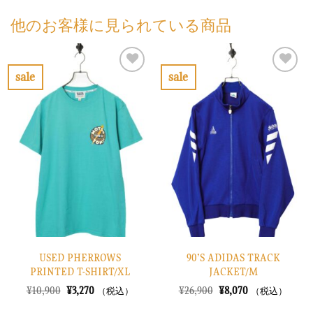
他のお客様に見られている商品
sale
sale
お
お
気
気
に
に
入
入
り
り
に
に
す
す
る
る
USED PHERROWS
90’S ADIDAS TRACK
PRINTED T-SHIRT/XL
JACKET/M
元
現
元
現
¥
10,900
¥
3,270
¥
26,900
¥
8,070
（税込）
（税込）
の
在
の
在
価
の
価
の