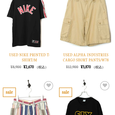
に
に
入
入
り
り
に
に
す
す
る
る
USED NIKE PRINTED T-
USED ALPHA INDUSTRIES
SHIRT/M
CARGO SHORT PANTS/W78
元
現
元
現
¥
8,900
¥
2,670
¥
12,900
¥
3,870
（税込）
（税込）
の
在
の
在
価
の
価
の
格
価
格
価
は
格
は
格
¥8,900
は
¥12,900
は
で
¥2,670
で
¥3,870
sale
sale
し
で
し
で
お
お
た。
す。
た。
す。
気
気
に
に
入
入