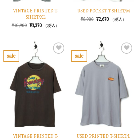
VINTAGE PRINTED T-
USED POCKET T-SHIRT/M
SHIRT/XL
元
現
¥
8,900
¥
2,670
（税込）
の
在
元
現
¥
10,900
¥
3,270
（税込）
価
の
の
在
格
価
価
の
は
格
格
価
¥8,900
は
は
格
で
¥2,670
¥10,900
は
し
で
で
¥3,270
sale
sale
た。
す。
し
で
お
お
た。
す。
気
気
に
に
入
入
り
り
に
に
す
す
る
る
VINTAGE PRINTED T-
USED PRINTED T-SHIRT/L