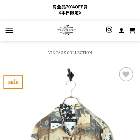
🛒全品70%OFF🛒
《本日限定》
Skip
to
content
VINTAGE COLLECTION
sale
お
気
に
入
り
に
す