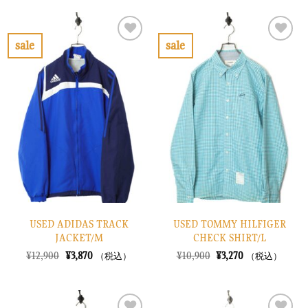
格
価
格
価
は
格
は
格
¥10,900
は
¥26,900
は
で
¥3,270
で
¥8,070
sale
sale
し
で
し
で
お
お
た。
す。
た。
す。
気
気
に
に
入
入
り
り
に
に
す
す
る
る
USED ADIDAS TRACK
USED TOMMY HILFIGER
JACKET/M
CHECK SHIRT/L
元
現
元
現
¥
12,900
¥
3,870
¥
10,900
¥
3,270
（税込）
（税込）
の
在
の
在
価
の
価
の
格
価
格
価
は
格
は
格
¥12,900
は
¥10,900
は