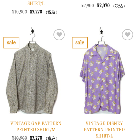
SHIRT/L
元
現
¥
7,900
¥
2,370
（税込）
の
在
元
現
¥
10,900
¥
3,270
（税込）
価
の
の
在
格
価
価
の
は
格
格
価
¥7,900
は
は
格
で
¥2,370
¥10,900
は
し
で
で
¥3,270
sale
sale
た。
す。
し
で
お
お
た。
す。
気
気
に
に
入
入
り
り
に
に
す
す
る
る
VINTAGE GAP PATTERN
VINTAGE DISNEY
PRINTED SHIRT/M
PATTERN PRINTED
SHIRT/L
元
現
¥
10,900
¥
3,270
（税込）