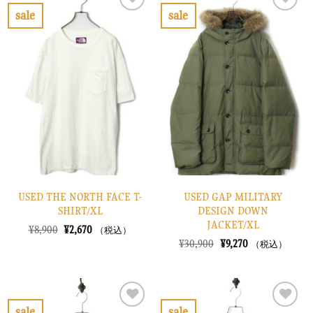
で
¥3,870
で
¥3,270
sale
sale
し
で
し
で
お
お
た。
す。
た。
す。
気
気
に
に
入
入
り
り
に
に
す
す
る
る
USED THE NORTH FACE T-
USED GAP MILITARY
SHIRT/XL
DESIGN DOWN
JACKET/XL
元
現
¥
8,900
¥
2,670
（税込）
の
在
元
現
¥
30,900
¥
9,270
（税込）
価
の
の
在
格
価
価
の
は
格
格
価
¥8,900
は
は
格
で
¥2,670
¥30,900
は
し
で
で
¥9,270
sale
sale
た。
す。