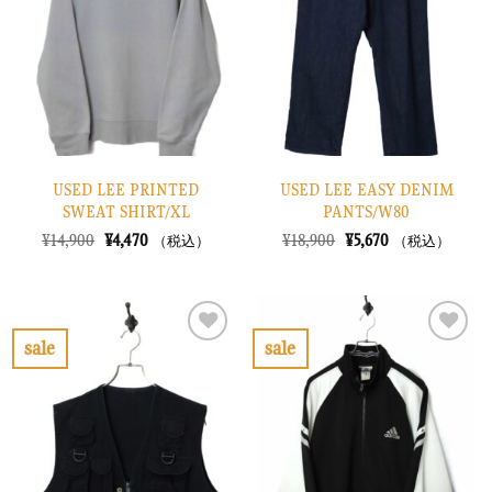
り
り
に
に
す
す
る
る
USED LEE PRINTED
USED LEE EASY DENIM
SWEAT SHIRT/XL
PANTS/W80
元
現
元
現
¥
14,900
¥
4,470
¥
18,900
¥
5,670
（税込）
（税込）
の
在
の
在
価
の
価
の
格
価
格
価
は
格
は
格
¥14,900
は
¥18,900
は
で
¥4,470
で
¥5,670
sale
sale
し
で
し
で
お
お
た。
す。
た。
す。
気
気
に
に
入
入
り
り
に
に