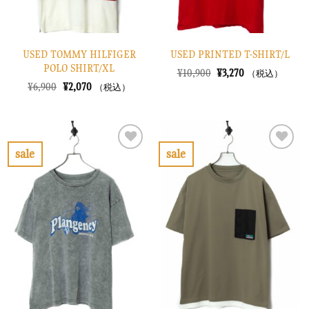
USED TOMMY HILFIGER
USED PRINTED T-SHIRT/L
POLO SHIRT/XL
元
現
¥
10,900
¥
3,270
（税込）
の
在
元
現
¥
6,900
¥
2,070
（税込）
価
の
の
在
格
価
価
の
は
格
格
価
¥10,900
は
は
格
で
¥3,270
¥6,900
は
し
で
で
¥2,070
sale
sale
た。
す。
し
で
お
お
た。
す。
気
気
に
に
入
入
り
り
に
に
す
す
る
る