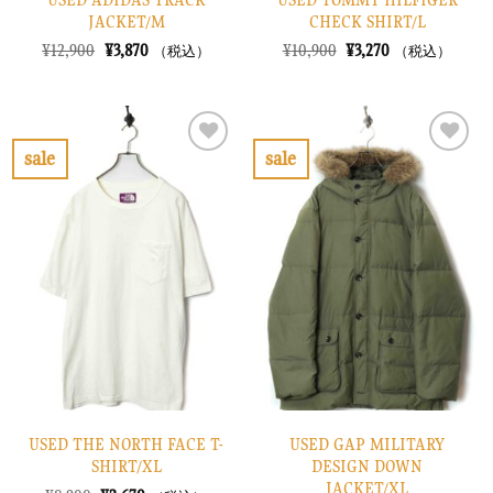
JACKET/M
CHECK SHIRT/L
元
現
元
現
¥
12,900
¥
3,870
¥
10,900
¥
3,270
（税込）
（税込）
の
在
の
在
価
の
価
の
格
価
格
価
は
格
は
格
¥12,900
は
¥10,900
は
で
¥3,870
で
¥3,270
sale
sale
し
で
し
で
お
お
た。
す。
た。
す。
気
気
に
に
入
入
り
り
に
に
す
す
る
る
USED THE NORTH FACE T-
USED GAP MILITARY
SHIRT/XL
DESIGN DOWN
JACKET/XL