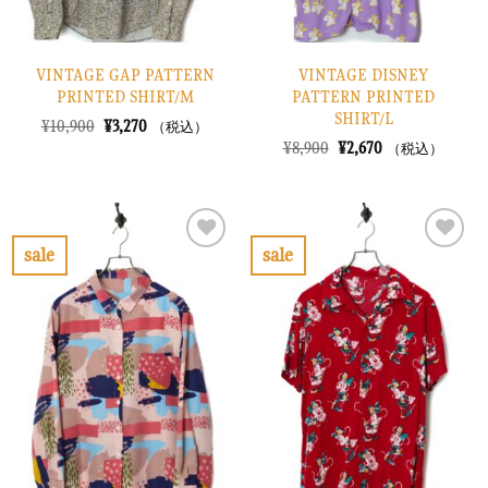
VINTAGE GAP PATTERN
VINTAGE DISNEY
PRINTED SHIRT/M
PATTERN PRINTED
SHIRT/L
元
現
¥
10,900
¥
3,270
（税込）
の
在
元
現
¥
8,900
¥
2,670
（税込）
価
の
の
在
格
価
価
の
は
格
格
価
¥10,900
は
は
格
で
¥3,270
¥8,900
は
し
で
で
¥2,670
sale
sale
た。
す。
し
で
お
お
た。
す。
気
気
に
に
入
入
り
り
に
に
す
す
る
る