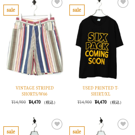
¥8,900
は
¥12,900
は
で
¥2,670
で
¥3,870
sale
sale
し
で
し
で
お
お
た。
す。
た。
す。
気
気
に
に
入
入
り
り
に
に
す
す
る
る
VINTAGE STRIPED
USED PRINTED T-
SHORTS/W66
SHIRT/XL
元
現
元
現
¥
14,900
¥
4,470
¥
14,900
¥
4,470
（税込）
（税込）
の
在
の
在
価
の
価
の
格
価
格
価
は
格
は
格
¥14,900
は
¥14,900
は
で
¥4,470
で
¥4,470
sale
sale
し
で
し
で