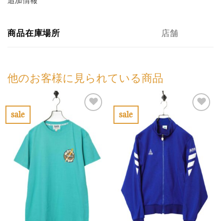
追加情報
商品在庫場所
店舗
他のお客様に見られている商品
sale
sale
お
お
気
気
に
に
入
入
り
り
に
に
す
す
る
る