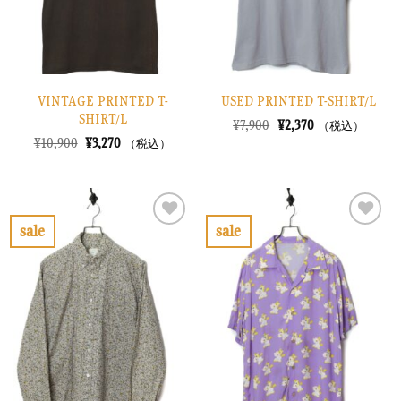
る
る
VINTAGE PRINTED T-
USED PRINTED T-SHIRT/L
SHIRT/L
元
現
¥
7,900
¥
2,370
（税込）
の
在
元
現
¥
10,900
¥
3,270
（税込）
価
の
の
在
格
価
価
の
は
格
格
価
¥7,900
は
は
格
で
¥2,370
¥10,900
は
し
で
で
¥3,270
sale
sale
た。
す。
し
で
お
お
た。
す。
気
気
に
に
入
入
り
り
に
に
す
す
る
る