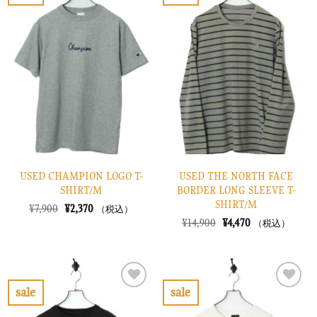
お
お
た。
す。
た。
す。
気
気
に
に
入
入
り
り
に
に
す
す
る
る
USED CHAMPION LOGO T-
USED THE NORTH FACE
SHIRT/M
BORDER LONG SLEEVE T-
SHIRT/M
元
現
¥
7,900
¥
2,370
（税込）
の
在
元
現
¥
14,900
¥
4,470
（税込）
価
の
の
在
格
価
価
の
は
格
格
価
¥7,900
は
は
格
で
¥2,370
¥14,900
は
し
で
で
¥4,470
sale
sale
た。
す。
し
で
お
お
た。
す。
気
気