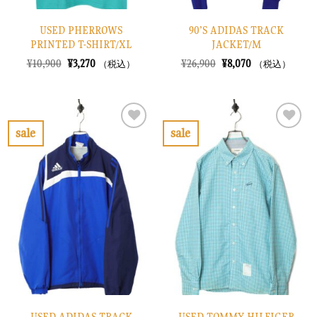
USED PHERROWS
90’S ADIDAS TRACK
PRINTED T-SHIRT/XL
JACKET/M
元
現
元
現
¥
10,900
¥
3,270
¥
26,900
¥
8,070
（税込）
（税込）
の
在
の
在
価
の
価
の
格
価
格
価
は
格
は
格
¥10,900
は
¥26,900
は
で
¥3,270
で
¥8,070
sale
sale
し
で
し
で
お
お
た。
す。
た。
す。
気
気
に
に
入
入
り
り
に
に
す
す
る
る
USED ADIDAS TRACK
USED TOMMY HILFIGER