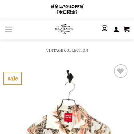
🛒全品70%OFF🛒
《本日限定》
Skip
to
content
VINTAGE COLLECTION
sale
お
気
に
入
り
に
す