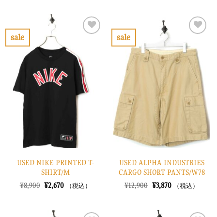
価
の
価
の
格
価
格
価
は
格
は
格
¥20,900
は
¥16,900
は
で
¥6,270
で
¥5,070
sale
sale
し
で
し
で
お
お
た。
す。
た。
す。
気
気
に
に
入
入
り
り
に
に
す
す
る
る
USED NIKE PRINTED T-
USED ALPHA INDUSTRIES
SHIRT/M
CARGO SHORT PANTS/W78
元
現
元
現
¥
8,900
¥
2,670
¥
12,900
¥
3,870
（税込）
（税込）
の
在
の
在
価
の
価
の
格
価
格
価
は
格
は
格