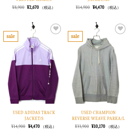
元
現
元
現
¥
8,900
¥
2,670
¥
14,900
¥
4,470
（税込）
（税込）
の
在
の
在
価
の
価
の
格
価
格
価
は
格
は
格
¥8,900
は
¥14,900
は
で
¥2,670
で
¥4,470
sale
sale
し
で
し
で
お
お
た。
す。
た。
す。
気
気
に
に
入
入
り
り
に
に
す
す
る
る
USED ADIDAS TRACK
USED CHAMPION
JACKET/S
REVERSE WEAVE PARKA/L
元
現
元
現
¥
14,900
¥
4,470
¥
33,900
¥
10,170
（税込）
（税込）
の
在
の
在