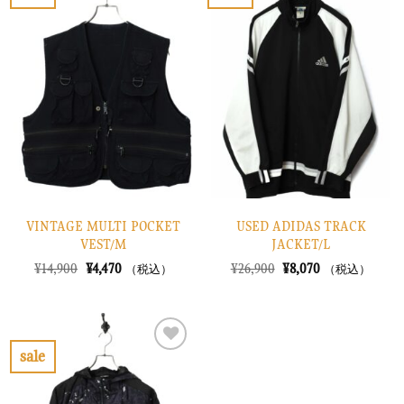
お
お
た。
す。
た。
す。
気
気
に
に
入
入
り
り
に
に
す
す
る
る
VINTAGE MULTI POCKET
USED ADIDAS TRACK
VEST/M
JACKET/L
元
現
元
現
¥
14,900
¥
4,470
¥
26,900
¥
8,070
（税込）
（税込）
の
在
の
在
価
の
価
の
格
価
格
価
は
格
は
格
¥14,900
は
¥26,900
は
で
¥4,470
で
¥8,070
sale
し
で
し
で
お
た。
す。
た。
す。
気