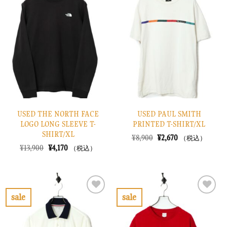
に
に
入
入
り
り
に
に
す
す
る
る
USED THE NORTH FACE
USED PAUL SMITH
LOGO LONG SLEEVE T-
PRINTED T-SHIRT/XL
SHIRT/XL
元
現
¥
8,900
¥
2,670
（税込）
の
在
元
現
¥
13,900
¥
4,170
（税込）
価
の
の
在
格
価
価
の
は
格
格
価
¥8,900
は
は
格
で
¥2,670
¥13,900
は
し
で
で
¥4,170
sale
sale
た。
す。
し
で
お
お
た。
す。
気
気
に
に