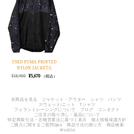
に
入
り
に
す
る
USED PUMA PRINTED
NYLON JACKET/L
元
現
¥
18,900
¥
5,670
（税込）
の
在
価
の
格
価
は
格
¥18,900
は
全商品を見る
ジャケット・アウター
シャツ
パンツ
で
¥5,670
スウェット/ニット
Tシャツ
し
で
フェラントレーシングについて
ブログ
コンタクト
た。
す。
ご注文の取り消し・返品について
特定商取引法・古物営業法に基づく表示
個人情報保護方針
ご購入に関するご質問Q&A
商品寸法の測り方
商品検索
Wishlist