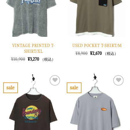
に
に
す
す
る
る
VINTAGE PRINTED T-
USED POCKET T-SHIRT/M
SHIRT/XL
元
現
¥
8,900
¥
2,670
（税込）
の
在
元
現
¥
10,900
¥
3,270
（税込）
価
の
の
在
格
価
価
の
は
格
格
価
¥8,900
は
は
格
で
¥2,670
¥10,900
は
し
で
で
¥3,270
sale
sale
た。
す。
し
で
お
お
た。
す。
気
気
に
に
入
入
り
り
に
に
す
す