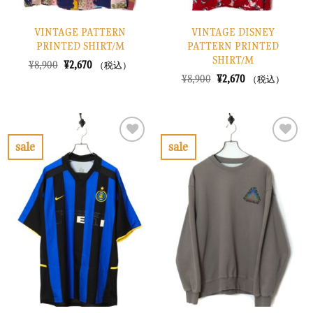
VINTAGE PATTERN
VINTAGE DISNEY
PRINTED SHIRT/M
PATTERN PRINTED
SHIRT/M
元
現
¥
8,900
¥
2,670
（税込）
の
在
元
現
¥
8,900
¥
2,670
（税込）
価
の
の
在
格
価
価
の
は
格
格
価
¥8,900
は
は
格
で
¥2,670
¥8,900
は
し
で
で
¥2,670
sale
sale
た。
す。
し
で
お
お
た。
す。
気
気
に
に
入
入
り
り
に
に
す
す
る
る