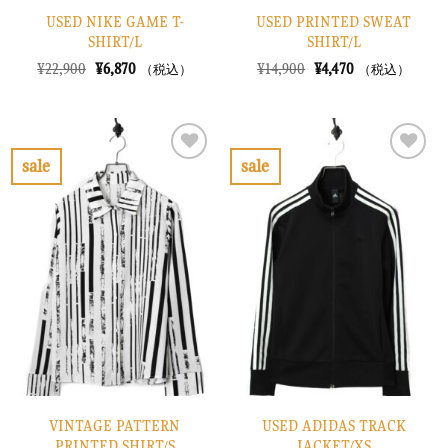
USED NIKE GAME T-
USED PRINTED SWEAT
SHIRT/L
SHIRT/L
元
現
元
現
¥
22,900
¥
6,870
¥
14,900
¥
4,470
（税込）
（税込）
の
在
の
在
価
の
価
の
格
価
格
価
は
格
は
格
¥22,900
は
¥14,900
は
で
¥6,870
で
¥4,470
sale
sale
し
で
し
で
お
お
た。
す。
た。
す。
気
気
に
に
入
入
り
り
に
に
す
す
る
る
VINTAGE PATTERN
USED ADIDAS TRACK
PRINTED SHIRT/S
JACKET/XS