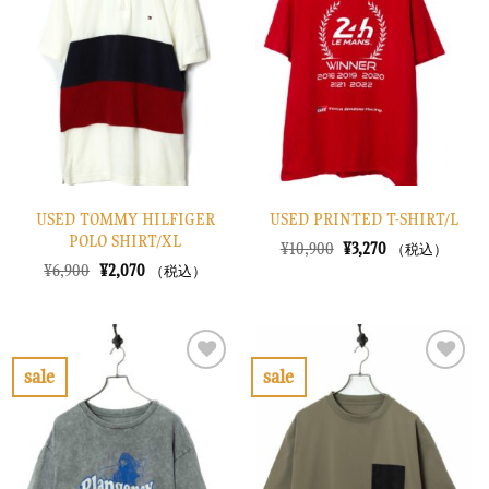
入
入
り
り
に
に
す
す
る
る
USED TOMMY HILFIGER
USED PRINTED T-SHIRT/L
POLO SHIRT/XL
元
現
¥
10,900
¥
3,270
（税込）
の
在
元
現
¥
6,900
¥
2,070
（税込）
価
の
の
在
格
価
価
の
は
格
格
価
¥10,900
は
は
格
で
¥3,270
¥6,900
は
し
で
で
¥2,070
sale
sale
た。
す。
し
で
お
お
た。
す。
気
気
に
に
入
入
り
り