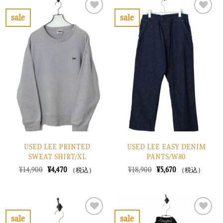
で
¥3,270
¥10,900
は
し
で
で
¥3,270
sale
sale
た。
す。
し
で
お
お
た。
す。
気
気
に
に
入
入
り
り
に
に
す
す
る
る
USED LEE PRINTED
USED LEE EASY DENIM
SWEAT SHIRT/XL
PANTS/W80
元
現
元
現
¥
14,900
¥
4,470
¥
18,900
¥
5,670
（税込）
（税込）
の
在
の
在
価
の
価
の
格
価
格
価
は
格
は
格
¥14,900
は
¥18,900
は
で
¥4,470
で
¥5,670
sale
sale
し
で
し
で