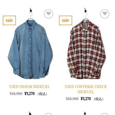
価
の
価
の
格
価
格
価
は
格
は
格
¥14,900
は
¥33,900
は
で
¥4,470
で
¥10,170
sale
sale
し
で
し
で
お
お
た。
す。
た。
す。
気
気
に
に
入
入
り
り
に
に
す
す
る
る
USED DENIM SHIRT/XL
USED CONVERSE CHECK
SHIRT/XL
元
現
¥
10,900
¥
3,270
（税込）
の
在
元
現
¥
10,900
¥
3,270
（税込）
価
の
の
在
格
価
価
の
は
格
格
価
¥10,900
は
は
格