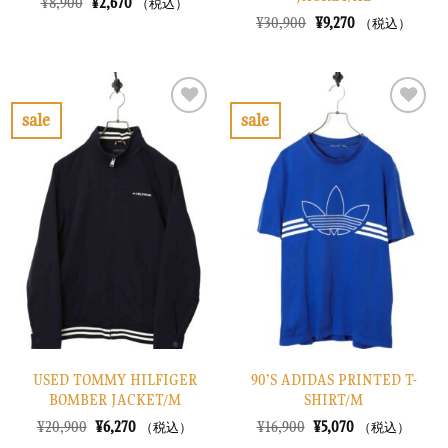
元
現
¥
8,900
¥
2,670
（税込）
の
在
元
現
¥
30,900
¥
9,270
（税込）
価
の
の
在
格
価
価
の
は
格
格
価
¥8,900
は
は
格
で
¥2,670
¥30,900
は
し
で
で
¥9,270
sale
sale
た。
す。
し
で
お
お
た。
す。
気
気
に
に
入
入
り
り
に
に
す
す
る
る
USED TOMMY HILFIGER
90’S ADIDAS PRINTED T-
BOMBER JACKET/M
SHIRT/M
元
現
元
現
¥
20,900
¥
6,270
¥
16,900
¥
5,070
（税込）
（税込）
の
在
の
在