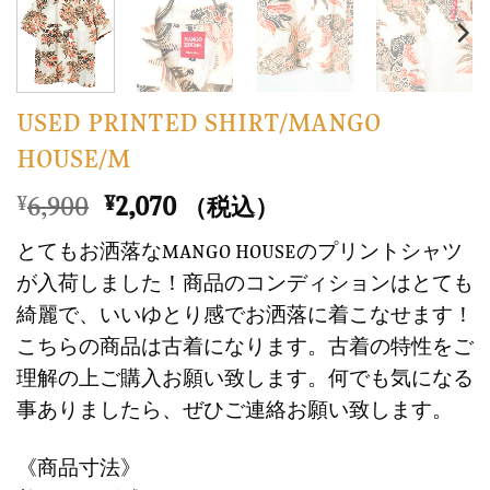
USED PRINTED SHIRT/MANGO
HOUSE/M
元
現
6,900
2,070
¥
¥
（税込）
の
在
とてもお洒落なMANGO HOUSEのプリントシャツ
価
の
が入荷しました！商品のコンディションはとても
格
価
綺麗で、いいゆとり感でお洒落に着こなせます！
は
格
こちらの商品は古着になります。古着の特性をご
¥6,900
は
で
¥2,070
理解の上ご購入お願い致します。何でも気になる
し
で
事ありましたら、ぜひご連絡お願い致します。
た。
す。
《商品寸法》