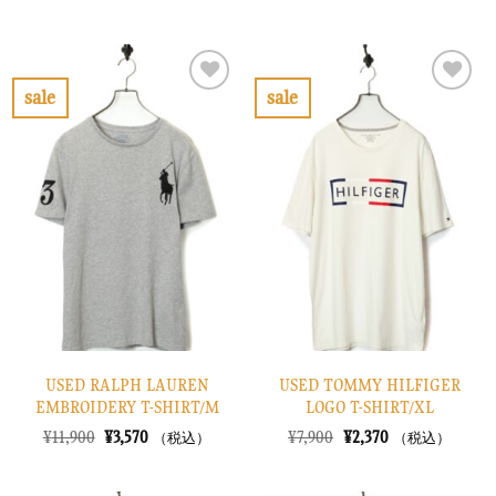
の
在
の
在
価
の
価
の
格
価
格
価
は
格
は
格
¥10,900
は
¥10,900
は
で
¥3,270
で
¥3,270
sale
sale
し
で
し
で
お
お
た。
す。
た。
す。
気
気
に
に
入
入
り
り
に
に
す
す
る
る
USED RALPH LAUREN
USED TOMMY HILFIGER
EMBROIDERY T-SHIRT/M
LOGO T-SHIRT/XL
元
現
元
現
¥
11,900
¥
3,570
¥
7,900
¥
2,370
（税込）
（税込）
の
在
の
在
価
の
価
の
格
価
格
価