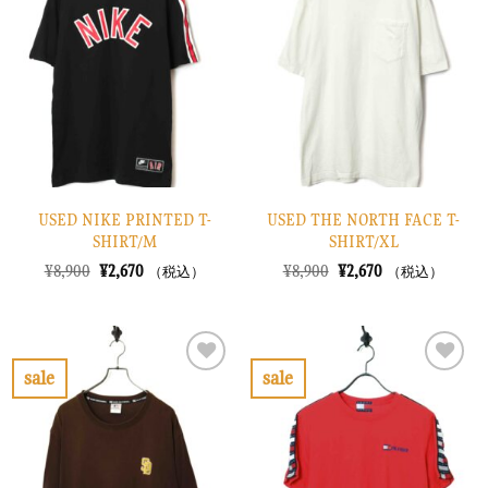
入
入
り
り
に
に
す
す
る
る
USED NIKE PRINTED T-
USED THE NORTH FACE T-
SHIRT/M
SHIRT/XL
元
現
元
現
¥
8,900
¥
2,670
¥
8,900
¥
2,670
（税込）
（税込）
の
在
の
在
価
の
価
の
格
価
格
価
は
格
は
格
¥8,900
は
¥8,900
は
で
¥2,670
で
¥2,670
sale
sale
し
で
し
で
お
お
た。
す。
た。
す。
気
気
に
に
入
入
り
り