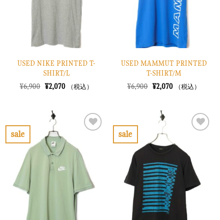
す
す
る
る
USED NIKE PRINTED T-
USED MAMMUT PRINTED
SHIRT/L
T-SHIRT/M
元
現
元
現
¥
6,900
¥
2,070
¥
6,900
¥
2,070
（税込）
（税込）
の
在
の
在
価
の
価
の
格
価
格
価
は
格
は
格
¥6,900
は
¥6,900
は
で
¥2,070
で
¥2,070
sale
sale
し
で
し
で
お
お
た。
す。
た。
す。
気
気
に
に
入
入
り
り
に
に
す
す
る
る