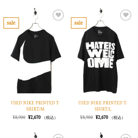
価
の
価
の
格
価
格
価
は
格
は
格
¥7,900
は
¥6,900
は
で
¥2,370
で
¥2,070
sale
sale
し
で
し
で
お
お
た。
す。
た。
す。
気
気
に
に
入
入
り
り
に
に
す
す
る
る
USED NIKE PRINTED T-
USED NIKE PRINTED T-
SHIRT/M
SHIRT/L
元
現
元
現
¥
8,900
¥
2,670
¥
8,900
¥
2,670
（税込）
（税込）
の
在
の
在
価
の
価
の
格
価
格
価
は
格
は
格