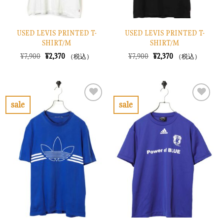
USED LEVIS PRINTED T-
USED LEVIS PRINTED T-
SHIRT/M
SHIRT/M
元
現
元
現
¥
7,900
¥
2,370
¥
7,900
¥
2,370
（税込）
（税込）
の
在
の
在
価
の
価
の
格
価
格
価
は
格
は
格
¥7,900
は
¥7,900
は
で
¥2,370
で
¥2,370
sale
sale
し
で
し
で
お
お
た。
す。
た。
す。
気
気
に
に
入
入
り
り
に
に
す
す
る
る