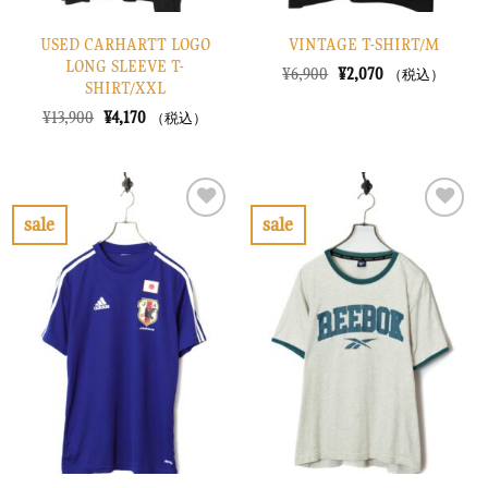
USED CARHARTT LOGO
VINTAGE T-SHIRT/M
LONG SLEEVE T-
元
現
¥
6,900
¥
2,070
（税込）
SHIRT/XXL
の
在
価
の
元
現
¥
13,900
¥
4,170
（税込）
格
価
の
在
は
格
価
の
¥6,900
は
格
価
で
¥2,070
は
格
し
で
¥13,900
は
た。
す。
で
¥4,170
sale
sale
し
で
お
お
た。
す。
気
気
に
に
入
入
り
り
に
に
す
す
る
る