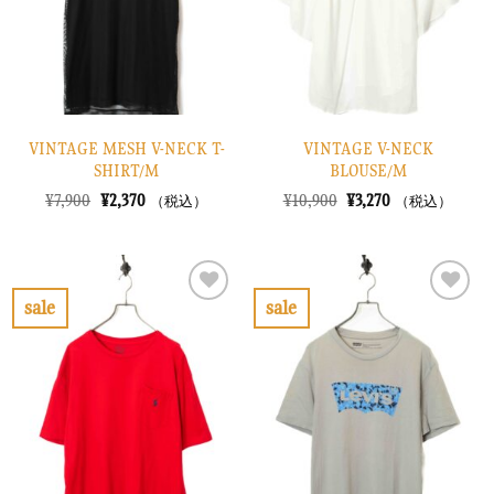
す
す
る
る
VINTAGE MESH V-NECK T-
VINTAGE V-NECK
SHIRT/M
BLOUSE/M
元
現
元
現
¥
7,900
¥
2,370
¥
10,900
¥
3,270
（税込）
（税込）
の
在
の
在
価
の
価
の
格
価
格
価
は
格
は
格
¥7,900
は
¥10,900
は
で
¥2,370
で
¥3,270
sale
sale
し
で
し
で
お
お
た。
す。
た。
す。
気
気
に
に
入
入
り
り
に
に
す
す
る
る