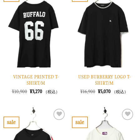
た。
す。
た。
す。
気
気
に
に
入
入
り
り
に
に
す
す
る
る
VINTAGE PRINTED T-
USED BURBERRY LOGO T-
SHIRT/M
SHIRT/M
元
現
元
現
¥
10,900
¥
3,270
¥
16,900
¥
5,070
（税込）
（税込）
の
在
の
在
価
の
価
の
格
価
格
価
は
格
は
格
¥10,900
は
¥16,900
は
で
¥3,270
で
¥5,070
sale
sale
し
で
し
で
お
お
た。
す。
た。
す。
気
気
に
に