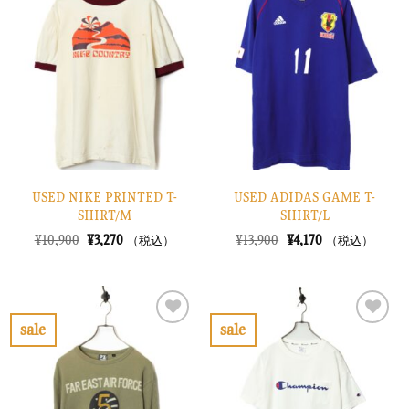
に
に
入
入
り
り
に
に
す
す
る
る
USED NIKE PRINTED T-
USED ADIDAS GAME T-
SHIRT/M
SHIRT/L
元
現
元
現
¥
10,900
¥
3,270
¥
13,900
¥
4,170
（税込）
（税込）
の
在
の
在
価
の
価
の
格
価
格
価
は
格
は
格
¥10,900
は
¥13,900
は
で
¥3,270
で
¥4,170
sale
sale
し
で
し
で
お
お
た。
す。
た。
す。
気
気
に
に
入
入