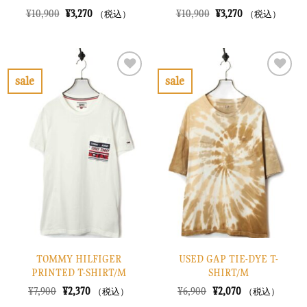
元
現
元
現
¥
10,900
¥
3,270
¥
10,900
¥
3,270
（税込）
（税込）
の
在
の
在
価
の
価
の
格
価
格
価
は
格
は
格
¥10,900
は
¥10,900
は
で
¥3,270
で
¥3,270
sale
sale
し
で
し
で
お
お
た。
す。
た。
す。
気
気
に
に
入
入
り
り
に
に
す
す
る
る
TOMMY HILFIGER
USED GAP TIE-DYE T-
PRINTED T-SHIRT/M
SHIRT/M
元
現
元
現
¥
7,900
¥
2,370
¥
6,900
¥
2,070
（税込）
（税込）
の
在
の
在