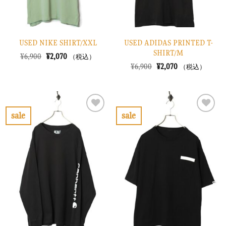
USED NIKE SHIRT/XXL
USED ADIDAS PRINTED T-
SHIRT/M
元
現
¥
6,900
¥
2,070
（税込）
の
在
元
現
¥
6,900
¥
2,070
（税込）
価
の
の
在
格
価
価
の
は
格
格
価
¥6,900
は
は
格
で
¥2,070
¥6,900
は
し
で
で
¥2,070
sale
sale
た。
す。
し
で
お
お
た。
す。
気
気
に
に
入
入
り
り
に
に
す
す
る
る