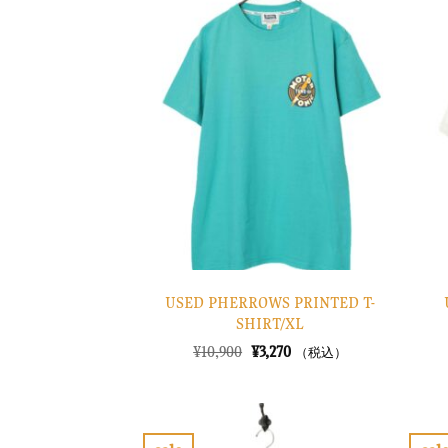
気
に
入
り
に
す
る
USED PHERROWS PRINTED T-
SHIRT/XL
元
現
¥
10,900
¥
3,270
（税込）
の
在
価
の
格
価
は
格
¥10,900
は
で
¥3,270