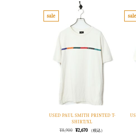
で
¥4,470
し
で
た。
す。
sale
sal
お
気
に
入
り
に
す
る
USED PAUL SMITH PRINTED T-
US
SHIRT/XL
元
現
¥
8,900
¥
2,670
（税込）
の
在