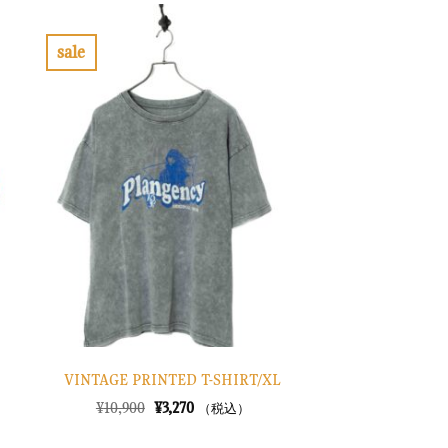
¥13,900
は
で
¥4,170
し
で
sale
た。
す。
お
気
に
入
り
に
す
る
VINTAGE PRINTED T-SHIRT/XL
元
現
¥
10,900
¥
3,270
（税込）
の
在
価
の