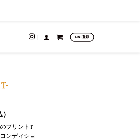
LINE登録
T-
込）
のプリントT
コンディショ