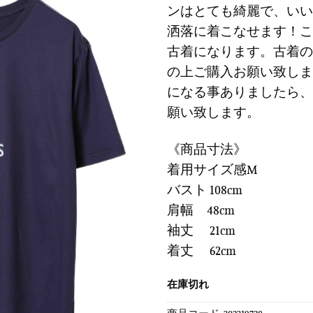
に
ンはとても綺麗で、いい
は
格
す
洒落に着こなせます！こ
¥6,900
は
る
で
¥2,07
古着になります。古着の
し
で
の上ご購入お願い致しま
た。
す。
になる事ありましたら、
願い致します。
《商品寸法》
着用サイズ感M
バスト 108cm
肩幅 48cm
袖丈 21cm
着丈 62cm
在庫切れ