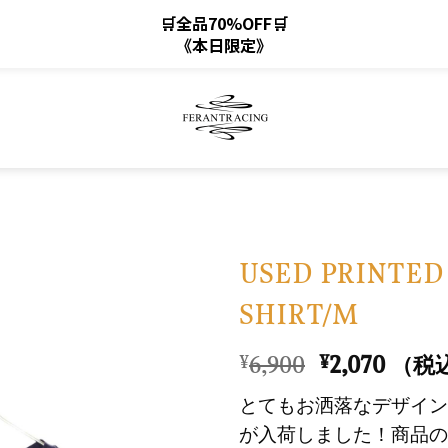
🛒全品70%OFF🛒
《本日限定》
USED PRINTED 
SHIRT/M
お
気
元
現
6,900
2,070
¥
¥
（税
に
の
在
入
とてもお洒落なデザイン
価
の
り
が入荷しました！商品の
格
価