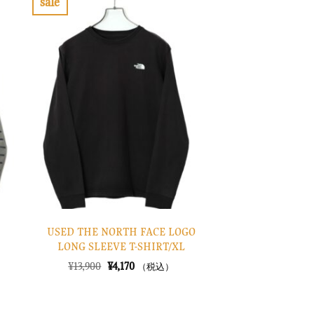
sale
し
で
お
た。
す。
気
に
入
り
に
す
る
USED THE NORTH FACE LOGO
LONG SLEEVE T-SHIRT/XL
元
現
¥
13,900
¥
4,170
（税込）
の
在
価
の
格
価
は
格