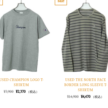
e
sale
し
で
し
で
お
お
た。
す。
た。
す。
気
気
に
に
入
入
り
り
に
に
す
す
る
る
USED CHAMPION LOGO T-
USED THE NORTH FACE
SHIRT/M
BORDER LONG SLEEVE T-
SHIRT/M
元
現
¥
7,900
¥
2,370
（税込）
の
在
元
現
¥
14,900
¥
4,470
（税込）
価
の
の
在
格
価
価
の
は
格
格
価