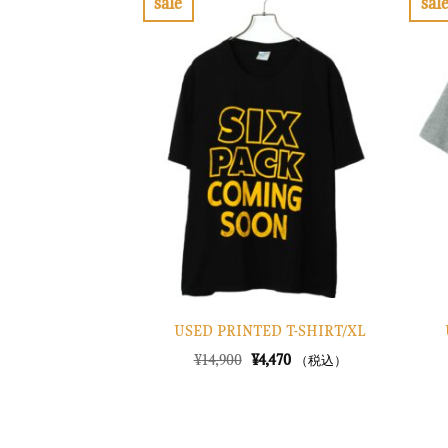
sale
sal
し
で
お
た。
す。
気
に
入
り
に
す
る
USED PRINTED T-SHIRT/XL
元
現
¥
14,900
¥
4,470
（税込）
の
在
価
の
格
価
は
格
¥14,900
は