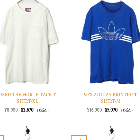
気
気
に
に
入
入
り
り
に
に
す
す
る
る
USED THE NORTH FACE T-
90’S ADIDAS PRINTED T-
SHIRT/XL
SHIRT/M
元
現
元
現
¥
8,900
¥
2,670
¥
16,900
¥
5,070
（税込）
（税込）
の
在
の
在
価
の
価
の
格
価
格
価
は
格
は
格
¥8,900
は
¥16,900
は
で
¥2,670
で
¥5,070