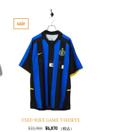
格
価
は
格
¥10,900
は
で
¥3,270
し
で
sale
た。
す。
お
気
に
入
り
に
す
る
USED NIKE GAME T-SHIRT/L
元
現
¥
22,900
¥
6,870
（税込）