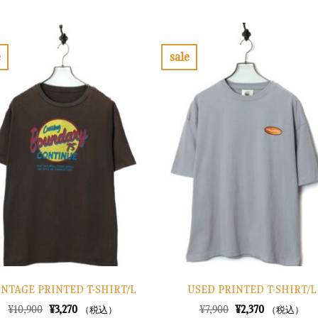
格
価
価
の
は
格
格
価
¥10,900
は
は
格
で
¥3,270
¥6,900
は
し
で
で
¥2,070
e
sale
た。
す。
し
で
お
お
た。
す。
気
気
に
に
入
入
り
り
に
に
す
す
る
る
INTAGE PRINTED T-SHIRT/L
USED PRINTED T-SHIRT/L
元
現
元
現
¥
10,900
¥
3,270
¥
7,900
¥
2,370
（税込）
（税込）