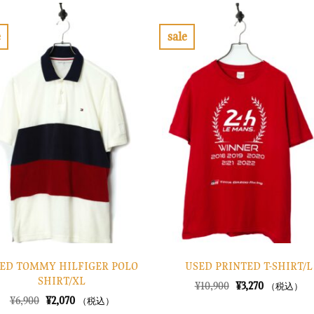
¥7,900
は
は
格
で
¥2,370
¥14,900
は
し
で
で
¥4,470
e
sale
た。
す。
し
で
お
お
た。
す。
気
気
に
に
入
入
り
り
に
に
す
す
る
る
ED TOMMY HILFIGER POLO
USED PRINTED T-SHIRT/L
SHIRT/XL
元
現
¥
10,900
¥
3,270
（税込）
の
在
元
現
¥
6,900
¥
2,070
（税込）
価
の
の
在