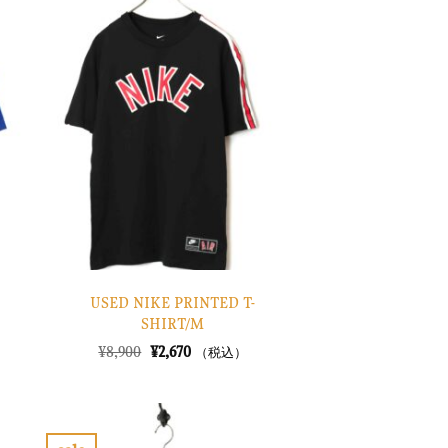
気
に
入
り
に
す
る
USED NIKE PRINTED T-
SHIRT/M
元
現
¥
8,900
¥
2,670
（税込）
の
在
価
の
格
価
は
格
¥8,900
は
で
¥2,670