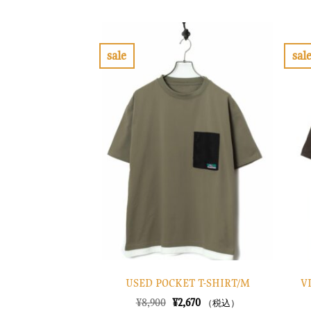
価
の
格
価
は
格
¥8,900
は
で
¥2,670
sale
sal
し
で
お
た。
す。
気
に
入
り
に
す
る
USED POCKET T-SHIRT/M
V
元
現
¥
8,900
¥
2,670
（税込）