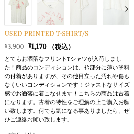
USED PRINTED T-SHIRT/S
元
現
3,900
1,170
¥
¥
（税込）
の
在
とてもお洒落なプリントTシャツが入荷しまし
価
の
た！商品のコンディションは、衿部分に薄い塗料
格
価
の付着がありますが、その他目立った汚れや傷も
は
格
なくいいコンディションです！ジャストなサイズ
¥3,900
は
で
¥1,170
感でお洒落に着こなせます！こちらの商品は古着
し
で
になります。古着の特性をご理解の上ご購入お願
た。
す。
い致します。何でも気になる事ありましたら、ぜ
ひご連絡お願い致します。