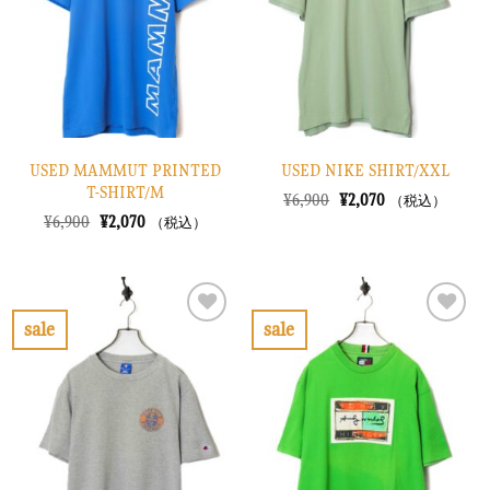
に
に
す
す
る
る
USED MAMMUT PRINTED
USED NIKE SHIRT/XXL
T-SHIRT/M
元
現
¥
6,900
¥
2,070
（税込）
の
在
元
現
¥
6,900
¥
2,070
（税込）
価
の
の
在
格
価
価
の
は
格
格
価
¥6,900
は
は
格
で
¥2,070
¥6,900
は
し
で
で
¥2,070
sale
sale
た。
す。
し
で
お
お
た。
す。
気
気
に
に
入
入
り
り
に
に
す
す