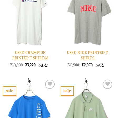
入
入
り
り
に
に
す
す
る
る
USED CHAMPION
USED NIKE PRINTED T-
PRINTED T-SHIRT/M
SHIRT/L
元
現
元
現
¥
10,900
¥
3,270
¥
6,900
¥
2,070
（税込）
（税込）
の
在
の
在
価
の
価
の
格
価
格
価
は
格
は
格
¥10,900
は
¥6,900
は
で
¥3,270
で
¥2,070
sale
sale
し
で
し
で
お
お
た。
す。
た。
す。
気
気
に
に
入
入
り
り