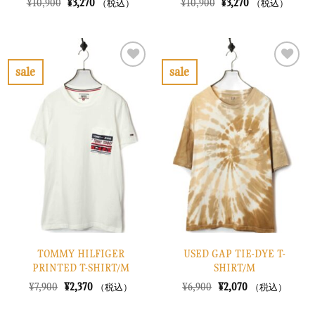
元
現
元
現
¥
10,900
¥
3,270
¥
10,900
¥
3,270
（税込）
（税込）
の
在
の
在
価
の
価
の
格
価
格
価
は
格
は
格
¥10,900
は
¥10,900
は
で
¥3,270
で
¥3,270
sale
sale
し
で
し
で
お
お
た。
す。
た。
す。
気
気
に
に
入
入
り
り
に
に
す
す
る
る
TOMMY HILFIGER
USED GAP TIE-DYE T-
PRINTED T-SHIRT/M
SHIRT/M
元
現
元
現
¥
7,900
¥
2,370
¥
6,900
¥
2,070
（税込）
（税込）
の
在
の
在
価
の
価
の