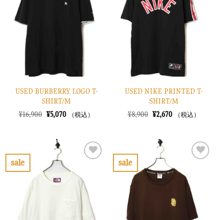
り
り
に
に
す
す
る
る
USED BURBERRY LOGO T-
USED NIKE PRINTED T-
SHIRT/M
SHIRT/M
元
現
元
現
¥
16,900
¥
5,070
¥
8,900
¥
2,670
（税込）
（税込）
の
在
の
在
価
の
価
の
格
価
格
価
は
格
は
格
¥16,900
は
¥8,900
は
で
¥5,070
で
¥2,670
sale
sale
し
で
し
で
お
お
た。
す。
た。
す。
気
気
に
に
入
入
り
り
に
に