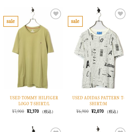
価
の
価
の
格
価
格
価
は
格
は
格
¥7,900
は
¥6,900
は
で
¥2,370
で
¥2,070
sale
sale
し
で
し
で
お
お
た。
す。
た。
す。
気
気
に
に
入
入
り
り
に
に
す
す
る
る
USED TOMMY HILFIGER
USED ADIDAS PATTERN T-
LOGO T-SHIRT/L
SHIRT/M
元
現
元
現
¥
7,900
¥
2,370
¥
6,900
¥
2,070
（税込）
（税込）
の
在
の
在
価
の
価
の
格
価
格
価
は
格
は
格