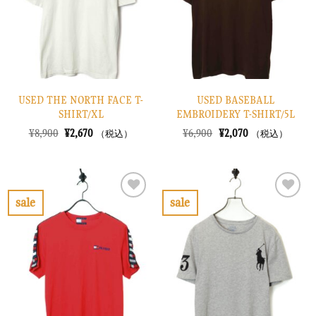
す
す
る
る
USED THE NORTH FACE T-
USED BASEBALL
SHIRT/XL
EMBROIDERY T-SHIRT/5L
元
現
元
現
¥
8,900
¥
2,670
¥
6,900
¥
2,070
（税込）
（税込）
の
在
の
在
価
の
価
の
格
価
格
価
は
格
は
格
¥8,900
は
¥6,900
は
で
¥2,670
で
¥2,070
sale
sale
し
で
し
で
お
お
た。
す。
た。
す。
気
気
に
に
入
入
り
り
に
に
す
す
る
る