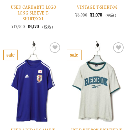
USED CARHARTT LOGO
VINTAGE T-SHIRT/M
LONG SLEEVE T-
元
現
¥
6,900
¥
2,070
（税込）
SHIRT/XXL
の
在
価
の
元
現
¥
13,900
¥
4,170
（税込）
格
価
の
在
は
格
価
の
¥6,900
は
格
価
で
¥2,070
は
格
し
で
¥13,900
は
た。
す。
で
¥4,170
sale
sale
し
で
お
お
た。
す。
気
気
に
に
入
入
り
り
に
に
す
す
る
る