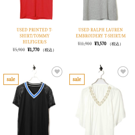
USED PRINTED T-
USED RALPH LAUREN
SHIRT/TOMMY
EMBROIDERY T-SHIRT/M
HILFIGER/S
元
現
¥
11,900
¥
3,570
（税込）
の
在
元
現
¥
5,900
¥
1,770
（税込）
価
の
の
在
格
価
価
の
は
格
格
価
¥11,900
は
は
格
で
¥3,570
¥5,900
は
し
で
で
¥1,770
sale
sale
た。
す。
し
で
お
お
た。
す。
気
気
に
に
入
入
り
り
に
に
す
す
る
る