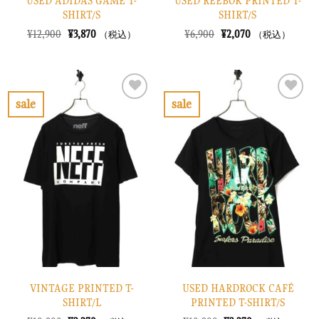
USED ADIDAS GAME T-
USED REEBOK PRINTED T-
SHIRT/S
SHIRT/S
元
現
元
現
¥
12,900
¥
3,870
¥
6,900
¥
2,070
（税込）
（税込）
の
在
の
在
価
の
価
の
格
価
格
価
は
格
は
格
¥12,900
は
¥6,900
は
で
¥3,870
で
¥2,070
sale
sale
し
で
し
で
お
お
た。
す。
た。
す。
気
気
に
に
入
入
り
り
に
に
す
す
る
る
VINTAGE PRINTED T-
USED HARDROCK CAFÉ
SHIRT/L
PRINTED T-SHIRT/S