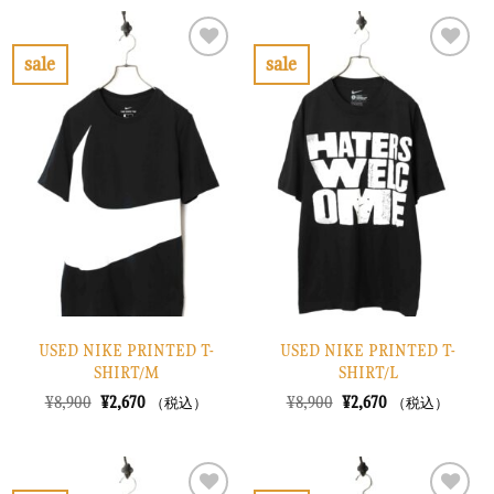
格
価
格
価
は
格
は
格
¥7,900
は
¥6,900
は
で
¥2,370
で
¥2,070
sale
sale
し
で
し
で
お
お
た。
す。
た。
す。
気
気
に
に
入
入
り
り
に
に
す
す
る
る
USED NIKE PRINTED T-
USED NIKE PRINTED T-
SHIRT/M
SHIRT/L
元
現
元
現
¥
8,900
¥
2,670
¥
8,900
¥
2,670
（税込）
（税込）
の
在
の
在
価
の
価
の
格
価
格
価
は
格
は
格
¥8,900
は
¥8,900
は