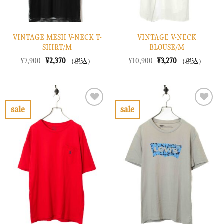
VINTAGE MESH V-NECK T-
VINTAGE V-NECK
SHIRT/M
BLOUSE/M
元
現
元
現
¥
7,900
¥
2,370
¥
10,900
¥
3,270
（税込）
（税込）
の
在
の
在
価
の
価
の
格
価
格
価
は
格
は
格
¥7,900
は
¥10,900
は
で
¥2,370
で
¥3,270
sale
sale
し
で
し
で
お
お
た。
す。
た。
す。
気
気
に
に
入
入
り
り
に
に
す
す
る
る