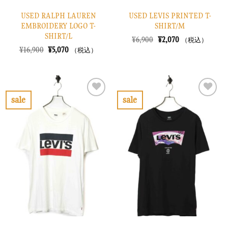
USED RALPH LAUREN
USED LEVIS PRINTED T-
EMBROIDERY LOGO T-
SHIRT/M
SHIRT/L
元
現
¥
6,900
¥
2,070
（税込）
の
在
元
現
¥
16,900
¥
5,070
（税込）
価
の
の
在
格
価
価
の
は
格
格
価
¥6,900
は
は
格
で
¥2,070
¥16,900
は
し
で
で
¥5,070
sale
sale
た。
す。
し
で
お
お
た。
す。
気
気
に
に
入
入
り
り
に
に
す
す
る
る