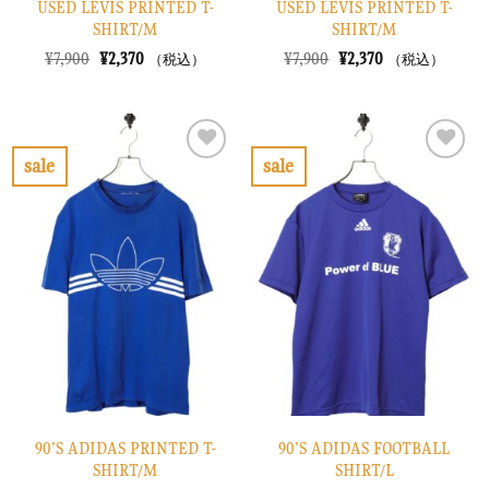
USED LEVIS PRINTED T-
USED LEVIS PRINTED T-
SHIRT/M
SHIRT/M
元
現
元
現
¥
7,900
¥
2,370
¥
7,900
¥
2,370
（税込）
（税込）
の
在
の
在
価
の
価
の
格
価
格
価
は
格
は
格
¥7,900
は
¥7,900
は
で
¥2,370
で
¥2,370
sale
sale
し
で
し
で
お
お
た。
す。
た。
す。
気
気
に
に
入
入
り
り
に
に
す
す
る
る
90’S ADIDAS PRINTED T-
90’S ADIDAS FOOTBALL
SHIRT/M
SHIRT/L