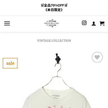
🛒全品70%OFF🛒
《本日限定》
Skip
to
content
VINTAGE COLLECTION
sale
お
気
に
入
り
に
す