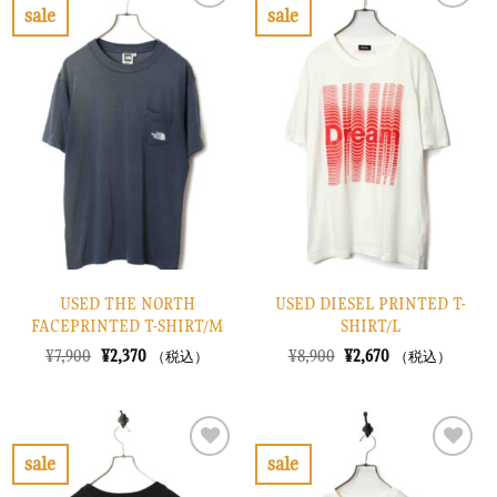
で
¥2,670
で
¥2,670
sale
sale
し
で
し
で
お
お
た。
す。
た。
す。
気
気
に
に
入
入
り
り
に
に
す
す
る
る
USED THE NORTH
USED DIESEL PRINTED T-
FACEPRINTED T-SHIRT/M
SHIRT/L
元
現
元
現
¥
7,900
¥
2,370
¥
8,900
¥
2,670
（税込）
（税込）
の
在
の
在
価
の
価
の
格
価
格
価
は
格
は
格
¥7,900
は
¥8,900
は
で
¥2,370
で
¥2,670
sale
sale
し
で
し
で
お
お
た。
す。
た。
す。