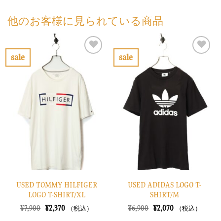
他のお客様に見られている商品
sale
sale
お
お
気
気
に
に
入
入
り
り
に
に
す
す
る
る
USED TOMMY HILFIGER
USED ADIDAS LOGO T-
LOGO T-SHIRT/XL
SHIRT/M
元
現
元
現
¥
7,900
¥
2,370
¥
6,900
¥
2,070
（税込）
（税込）
の
在
の
在