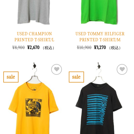
る
る
USED CHAMPION
USED TOMMY HILFIGER
PRINTED T-SHIRT/L
PRINTED T-SHIRT/M
元
現
元
現
¥
8,900
¥
2,670
¥
10,900
¥
3,270
（税込）
（税込）
の
在
の
在
価
の
価
の
格
価
格
価
は
格
は
格
¥8,900
は
¥10,900
は
で
¥2,670
で
¥3,270
sale
sale
し
で
し
で
お
お
た。
す。
た。
す。
気
気
に
に
入
入
り
り
に
に
す
す
る
る