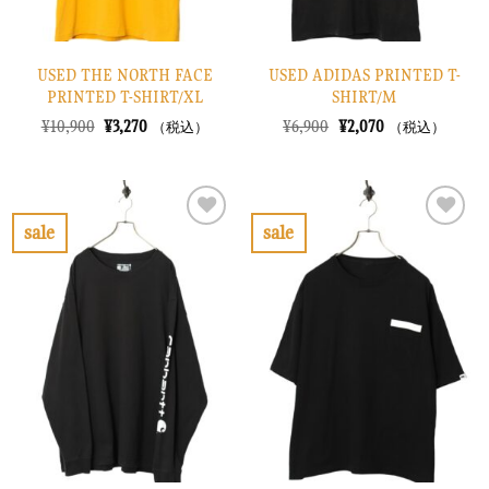
USED THE NORTH FACE
USED ADIDAS PRINTED T-
PRINTED T-SHIRT/XL
SHIRT/M
元
現
元
現
¥
10,900
¥
3,270
¥
6,900
¥
2,070
（税込）
（税込）
の
在
の
在
価
の
価
の
格
価
格
価
は
格
は
格
¥10,900
は
¥6,900
は
で
¥3,270
で
¥2,070
sale
sale
し
で
し
で
お
お
た。
す。
た。
す。
気
気
に
に
入
入
り
り
に
に
す
す
る
る