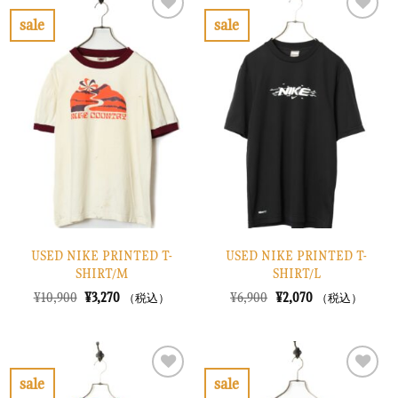
¥7,900
は
¥6,900
は
で
¥2,370
で
¥2,070
sale
sale
し
で
し
で
お
お
た。
す。
た。
す。
気
気
に
に
入
入
り
り
に
に
す
す
る
る
USED NIKE PRINTED T-
USED NIKE PRINTED T-
SHIRT/M
SHIRT/L
元
現
元
現
¥
10,900
¥
3,270
¥
6,900
¥
2,070
（税込）
（税込）
の
在
の
在
価
の
価
の
格
価
格
価
は
格
は
格
¥10,900
は
¥6,900
は
で
¥3,270
で
¥2,070
sale
sale
し
で
し
で
お
お