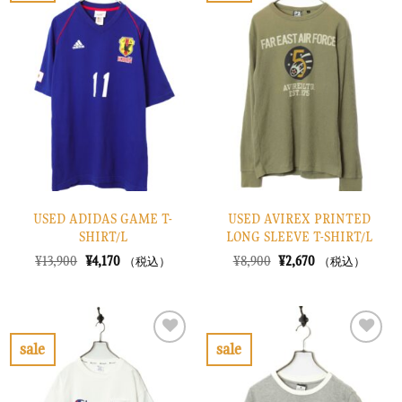
た。
す。
た。
す。
気
気
に
に
入
入
り
り
に
に
す
す
る
る
USED ADIDAS GAME T-
USED AVIREX PRINTED
SHIRT/L
LONG SLEEVE T-SHIRT/L
元
現
元
現
¥
13,900
¥
4,170
¥
8,900
¥
2,670
（税込）
（税込）
の
在
の
在
価
の
価
の
格
価
格
価
は
格
は
格
¥13,900
は
¥8,900
は
で
¥4,170
で
¥2,670
sale
sale
し
で
し
で
お
お
た。
す。
た。
す。
気
気
に
に