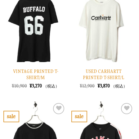
気
気
に
に
入
入
り
り
に
に
す
す
る
る
VINTAGE PRINTED T-
USED CARHARTT
SHIRT/M
PRINTED T-SHIRT/L
元
現
元
現
¥
10,900
¥
3,270
¥
12,900
¥
3,870
（税込）
（税込）
の
在
の
在
価
の
価
の
格
価
格
価
は
格
は
格
¥10,900
は
¥12,900
は
で
¥3,270
で
¥3,870
sale
sale
し
で
し
で
お
お
た。
す。
た。
す。
気
気
に
に
入
入