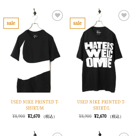
価
の
価
の
格
価
格
価
は
格
は
格
¥7,900
は
¥6,900
は
で
¥2,370
で
¥2,070
sale
sale
し
で
し
で
お
お
た。
す。
た。
す。
気
気
に
に
入
入
り
り
に
に
す
す
る
る
USED NIKE PRINTED T-
USED NIKE PRINTED T-
SHIRT/M
SHIRT/L
元
現
元
現
¥
8,900
¥
2,670
¥
8,900
¥
2,670
（税込）
（税込）
の
在
の
在
価
の
価
の
格
価
格
価
は
格
は
格