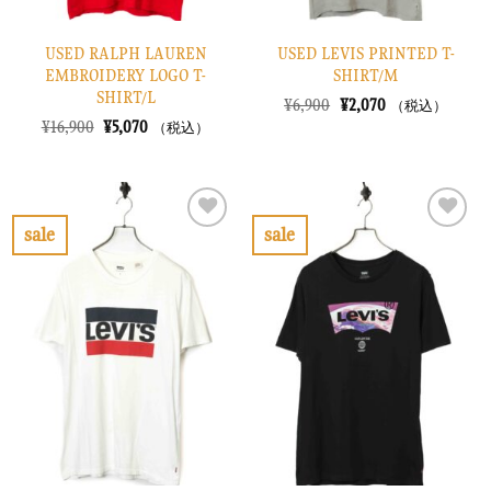
USED RALPH LAUREN
USED LEVIS PRINTED T-
EMBROIDERY LOGO T-
SHIRT/M
SHIRT/L
元
現
¥
6,900
¥
2,070
（税込）
の
在
元
現
¥
16,900
¥
5,070
（税込）
価
の
の
在
格
価
価
の
は
格
格
価
¥6,900
は
は
格
で
¥2,070
¥16,900
は
し
で
で
¥5,070
sale
sale
た。
す。
し
で
お
お
た。
す。
気
気
に
に
入
入
り
り
に
に
す
す
る
る