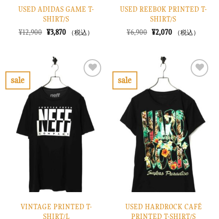
USED ADIDAS GAME T-
USED REEBOK PRINTED T-
SHIRT/S
SHIRT/S
元
現
元
現
¥
12,900
¥
3,870
¥
6,900
¥
2,070
（税込）
（税込）
の
在
の
在
価
の
価
の
格
価
格
価
は
格
は
格
¥12,900
は
¥6,900
は
で
¥3,870
で
¥2,070
sale
sale
し
で
し
で
お
お
た。
す。
た。
す。
気
気
に
に
入
入
り
り
に
に
す
す
る
る
VINTAGE PRINTED T-
USED HARDROCK CAFÉ
SHIRT/L
PRINTED T-SHIRT/S