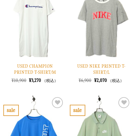
に
に
入
入
り
り
に
に
す
す
る
る
USED CHAMPION
USED NIKE PRINTED T-
PRINTED T-SHIRT/M
SHIRT/L
元
現
元
現
¥
10,900
¥
3,270
¥
6,900
¥
2,070
（税込）
（税込）
の
在
の
在
価
の
価
の
格
価
格
価
は
格
は
格
¥10,900
は
¥6,900
は
で
¥3,270
で
¥2,070
sale
sale
し
で
し
で
お
お
た。
す。
た。
す。
気
気
に
に
入
入