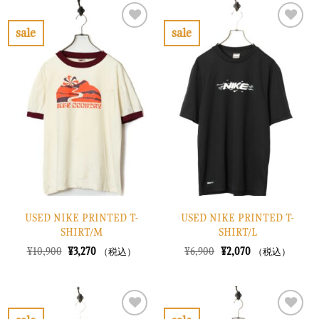
は
格
は
格
¥7,900
は
¥6,900
は
で
¥2,370
で
¥2,070
sale
sale
し
で
し
で
お
お
た。
す。
た。
す。
気
気
に
に
入
入
り
り
に
に
す
す
る
る
USED NIKE PRINTED T-
USED NIKE PRINTED T-
SHIRT/M
SHIRT/L
元
現
元
現
¥
10,900
¥
3,270
¥
6,900
¥
2,070
（税込）
（税込）
の
在
の
在
価
の
価
の
格
価
格
価
は
格
は
格
¥10,900
は
¥6,900
は
で
¥3,270
で
¥2,070