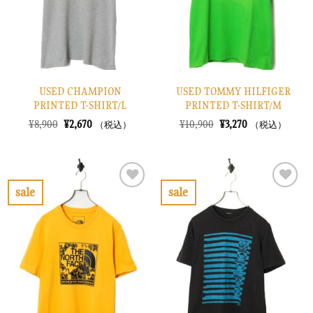
す
す
る
る
USED CHAMPION
USED TOMMY HILFIGER
PRINTED T-SHIRT/L
PRINTED T-SHIRT/M
元
現
元
現
¥
8,900
¥
2,670
¥
10,900
¥
3,270
（税込）
（税込）
の
在
の
在
価
の
価
の
格
価
格
価
は
格
は
格
¥8,900
は
¥10,900
は
で
¥2,670
で
¥3,270
sale
sale
し
で
し
で
お
お
た。
す。
た。
す。
気
気
に
に
入
入
り
り
に
に
す
す
る
る