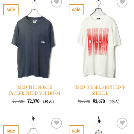
¥8,900
は
¥8,900
は
で
¥2,670
で
¥2,670
sale
sale
し
で
し
で
お
お
た。
す。
た。
す。
気
気
に
に
入
入
り
り
に
に
す
す
る
る
USED THE NORTH
USED DIESEL PRINTED T-
FACEPRINTED T-SHIRT/M
SHIRT/L
元
現
元
現
¥
7,900
¥
2,370
¥
8,900
¥
2,670
（税込）
（税込）
の
在
の
在
価
の
価
の
格
価
格
価
は
格
は
格
¥7,900
は
¥8,900
は
で
¥2,370
で
¥2,670
sale
sale
し
で
し
で