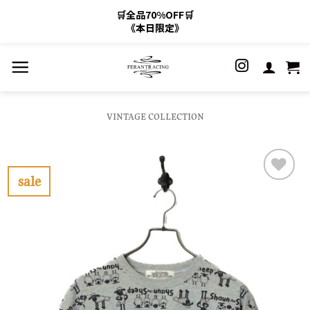
🛒全品70%OFF🛒
《本日限定》
Skip
to
content
VINTAGE COLLECTION
sale
お
気
に
入
り
に
す