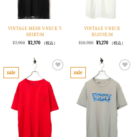
VINTAGE MESH V-NECK T-
VINTAGE V-NECK
SHIRT/M
BLOUSE/M
元
現
元
現
¥
7,900
¥
2,370
¥
10,900
¥
3,270
（税込）
（税込）
の
在
の
在
価
の
価
の
格
価
格
価
は
格
は
格
¥7,900
は
¥10,900
は
で
¥2,370
で
¥3,270
sale
sale
し
で
し
で
お
お
た。
す。
た。
す。
気
気
に
に
入
入
り
り
に
に
す
す
る
る