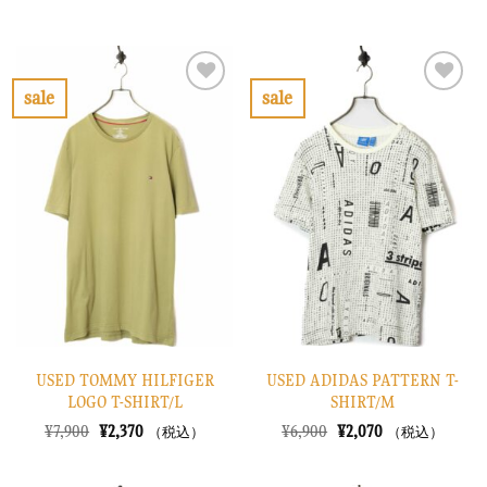
の
在
の
在
価
の
価
の
格
価
格
価
は
格
は
格
¥7,900
は
¥6,900
は
で
¥2,370
で
¥2,070
sale
sale
し
で
し
で
お
お
た。
す。
た。
す。
気
気
に
に
入
入
り
り
に
に
す
す
る
る
USED TOMMY HILFIGER
USED ADIDAS PATTERN T-
LOGO T-SHIRT/L
SHIRT/M
元
現
元
現
¥
7,900
¥
2,370
¥
6,900
¥
2,070
（税込）
（税込）
の
在
の
在
価
の
価
の
格
価
格
価