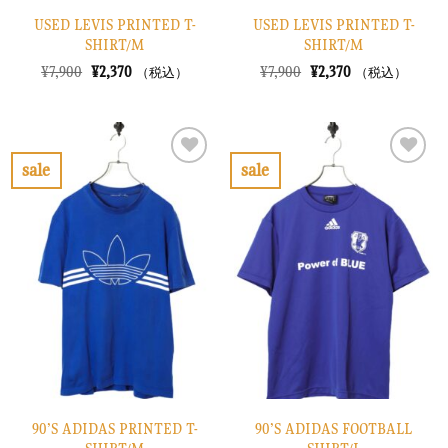
USED LEVIS PRINTED T-
USED LEVIS PRINTED T-
SHIRT/M
SHIRT/M
元
現
元
現
¥
7,900
¥
2,370
¥
7,900
¥
2,370
（税込）
（税込）
の
在
の
在
価
の
価
の
格
価
格
価
は
格
は
格
¥7,900
は
¥7,900
は
で
¥2,370
で
¥2,370
sale
sale
し
で
し
で
お
お
た。
す。
た。
す。
気
気
に
に
入
入
り
り
に
に
す
す
る
る
90’S ADIDAS PRINTED T-
90’S ADIDAS FOOTBALL