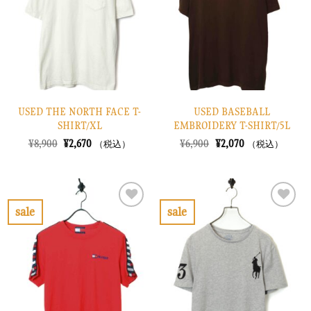
に
に
す
す
る
る
USED THE NORTH FACE T-
USED BASEBALL
SHIRT/XL
EMBROIDERY T-SHIRT/5L
元
現
元
現
¥
8,900
¥
2,670
¥
6,900
¥
2,070
（税込）
（税込）
の
在
の
在
価
の
価
の
格
価
格
価
は
格
は
格
¥8,900
は
¥6,900
は
で
¥2,670
で
¥2,070
sale
sale
し
で
し
で
お
お
た。
す。
た。
す。
気
気
に
に
入
入
り
り
に
に
す
す