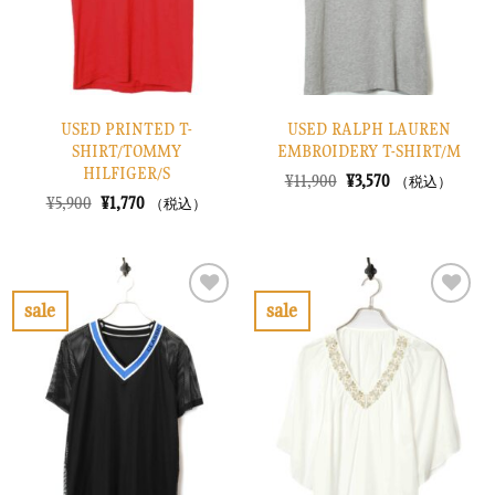
る
る
USED PRINTED T-
USED RALPH LAUREN
SHIRT/TOMMY
EMBROIDERY T-SHIRT/M
HILFIGER/S
元
現
¥
11,900
¥
3,570
（税込）
の
在
元
現
¥
5,900
¥
1,770
（税込）
価
の
の
在
格
価
価
の
は
格
格
価
¥11,900
は
は
格
で
¥3,570
¥5,900
は
し
で
で
¥1,770
sale
sale
た。
す。
し
で
お
お
た。
す。
気
気
に
に
入
入
り
り
に
に
す
す
る
る