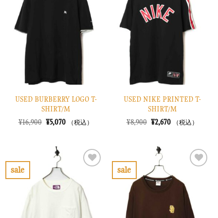
入
入
り
り
に
に
す
す
る
る
USED BURBERRY LOGO T-
USED NIKE PRINTED T-
SHIRT/M
SHIRT/M
元
現
元
現
¥
16,900
¥
5,070
¥
8,900
¥
2,670
（税込）
（税込）
の
在
の
在
価
の
価
の
格
価
格
価
は
格
は
格
¥16,900
は
¥8,900
は
で
¥5,070
で
¥2,670
sale
sale
し
で
し
で
お
お
た。
す。
た。
す。
気
気
に
に
入
入
り
り