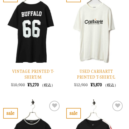
お
お
た。
す。
た。
す。
気
気
に
に
入
入
り
り
に
に
す
す
る
る
VINTAGE PRINTED T-
USED CARHARTT
SHIRT/M
PRINTED T-SHIRT/L
元
現
元
現
¥
10,900
¥
3,270
¥
12,900
¥
3,870
（税込）
（税込）
の
在
の
在
価
の
価
の
格
価
格
価
は
格
は
格
¥10,900
は
¥12,900
は
で
¥3,270
で
¥3,870
sale
sale
し
で
し
で
お
お
た。
す。
た。
す。
気
気
に
に