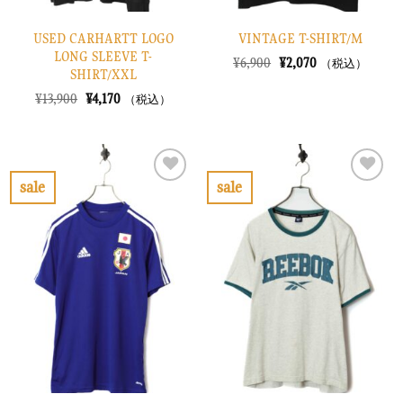
USED CARHARTT LOGO
VINTAGE T-SHIRT/M
LONG SLEEVE T-
元
現
¥
6,900
¥
2,070
（税込）
SHIRT/XXL
の
在
価
の
元
現
¥
13,900
¥
4,170
（税込）
格
価
の
在
は
格
価
の
¥6,900
は
格
価
で
¥2,070
は
格
し
で
¥13,900
は
た。
す。
で
¥4,170
sale
sale
し
で
お
お
た。
す。
気
気
に
に
入
入
り
り
に
に
す
す
る
る