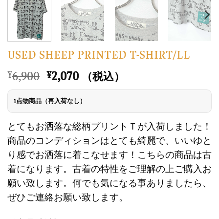
USED SHEEP PRINTED T-SHIRT/LL
元
現
6,900
2,070
¥
¥
（税込）
の
在
価
の
1点物商品（再入荷なし）
格
価
は
格
とてもお洒落な総柄プリントＴが入荷しました！
¥6,900
は
商品のコンディションはとても綺麗で、いいゆと
で
¥2,070
り感でお洒落に着こなせます！こちらの商品は古
し
で
着になります。古着の特性をご理解の上ご購入お
た。
す。
願い致します。何でも気になる事ありましたら、
ぜひご連絡お願い致します。