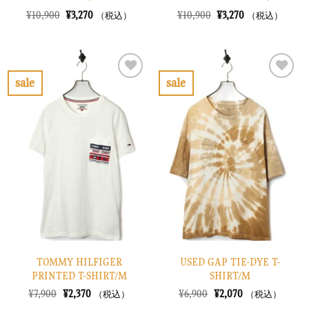
元
現
元
現
¥
10,900
¥
3,270
¥
10,900
¥
3,270
（税込）
（税込）
の
在
の
在
価
の
価
の
格
価
格
価
は
格
は
格
¥10,900
は
¥10,900
は
で
¥3,270
で
¥3,270
sale
sale
し
で
し
で
お
お
た。
す。
た。
す。
気
気
に
に
入
入
り
り
に
に
す
す
る
る
TOMMY HILFIGER
USED GAP TIE-DYE T-
PRINTED T-SHIRT/M
SHIRT/M
元
現
元
現
¥
7,900
¥
2,370
¥
6,900
¥
2,070
（税込）
（税込）
の
在
の
在