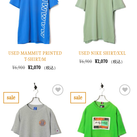
り
り
に
に
す
す
る
る
USED MAMMUT PRINTED
USED NIKE SHIRT/XXL
T-SHIRT/M
元
現
¥
6,900
¥
2,070
（税込）
の
在
元
現
¥
6,900
¥
2,070
（税込）
価
の
の
在
格
価
価
の
は
格
格
価
¥6,900
は
は
格
で
¥2,070
¥6,900
は
し
で
で
¥2,070
sale
sale
た。
す。
し
で
お
お
た。
す。
気
気
に
に
入
入
り
り
に
に