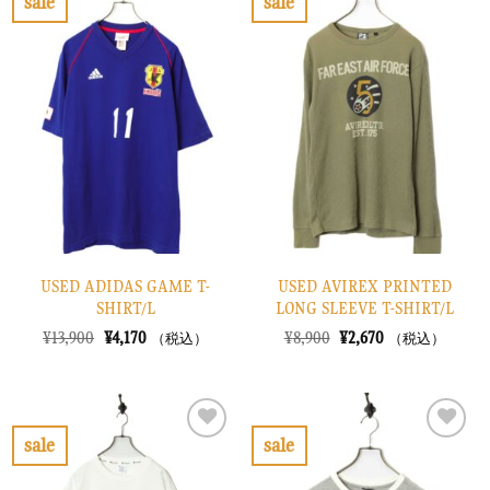
sale
sale
し
で
し
で
お
お
た。
す。
た。
す。
気
気
に
に
入
入
り
り
に
に
す
す
る
る
USED ADIDAS GAME T-
USED AVIREX PRINTED
SHIRT/L
LONG SLEEVE T-SHIRT/L
元
現
元
現
¥
13,900
¥
4,170
¥
8,900
¥
2,670
（税込）
（税込）
の
在
の
在
価
の
価
の
格
価
格
価
は
格
は
格
¥13,900
は
¥8,900
は
で
¥4,170
で
¥2,670
sale
sale
し
で
し
で
お
お
た。
す。
た。
す。
気
気