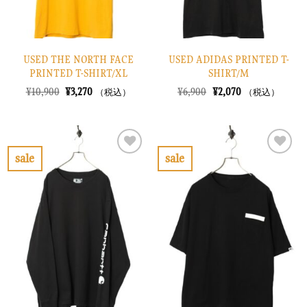
USED THE NORTH FACE
USED ADIDAS PRINTED T-
PRINTED T-SHIRT/XL
SHIRT/M
元
現
元
現
¥
10,900
¥
3,270
¥
6,900
¥
2,070
（税込）
（税込）
の
在
の
在
価
の
価
の
格
価
格
価
は
格
は
格
¥10,900
は
¥6,900
は
で
¥3,270
で
¥2,070
sale
sale
し
で
し
で
お
お
た。
す。
た。
す。
気
気
に
に
入
入
り
り
に
に
す
す
る
る