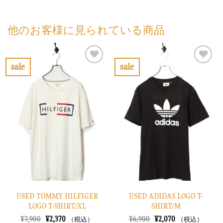
他のお客様に見られている商品
sale
sale
お
お
気
気
に
に
入
入
り
り
に
に
す
す
る
る
USED TOMMY HILFIGER
USED ADIDAS LOGO T-
LOGO T-SHIRT/XL
SHIRT/M
元
現
元
現
¥
7,900
¥
2,370
¥
6,900
¥
2,070
（税込）
（税込）