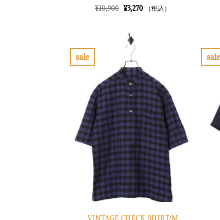
元
現
¥
10,900
¥
3,270
（税込）
の
在
価
の
格
価
は
格
¥10,900
は
で
¥3,270
sale
sal
し
で
お
た。
す。
気
に
入
り
に
す
る
VINTAGE CHECK SHIRT/M