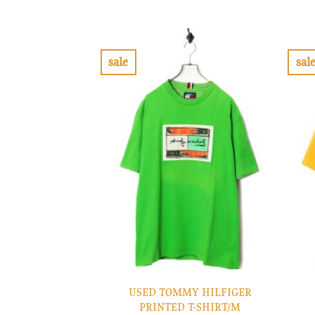
の
在
価
の
格
価
は
格
¥12,900
は
で
¥3,870
sale
sal
し
で
お
た。
す。
気
に
入
り
に
す
る
USED TOMMY HILFIGER
PRINTED T-SHIRT/M