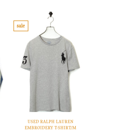
の
在
価
の
格
価
は
格
¥8,900
は
で
¥2,670
sale
し
で
お
た。
す。
気
に
入
り
に
す
る
USED RALPH LAUREN
EMBROIDERY T-SHIRT/M