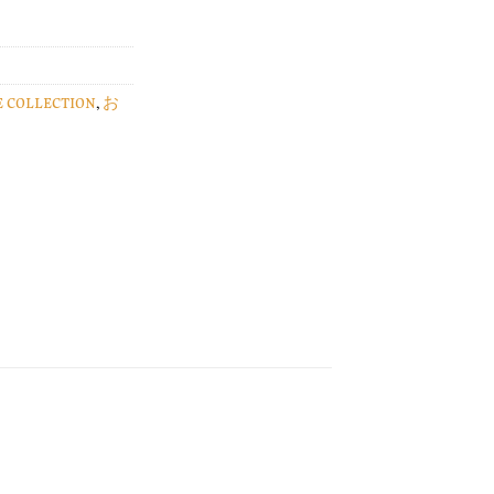
E COLLECTION
,
お