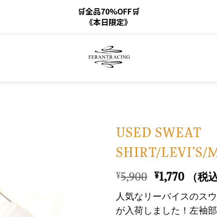
🛒全品70%OFF🛒
《本日限定》
USED SWEAT
SHIRT/LEVI’S/
お
気
元
現
5,900
1,770
¥
¥
（税
に
の
在
入
人気なリーバイスのスウ
価
の
り
が入荷しました！左袖部
格
価