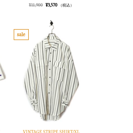
元
現
¥
11,900
¥
3,570
（税込）
の
在
価
の
格
価
は
格
¥11,900
は
で
¥3,570
sale
し
で
お
た。
す。
気
に
入
り
に
す
る
N
VINTAGE STRIPE SHIRT/XL