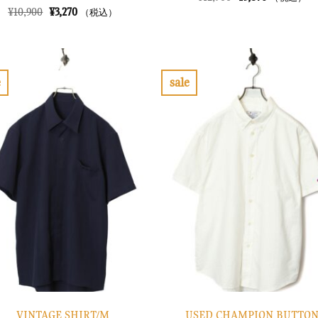
の
在
元
現
¥
10,900
¥
3,270
（税込）
価
の
の
在
格
価
価
の
は
格
格
価
¥12,900
は
は
格
で
¥3,870
¥10,900
は
し
で
で
¥3,270
e
sale
た。
す。
し
で
お
お
た。
す。
気
気
に
に
入
入
り
り
に
に
す
す
る
る
USED CHAMPION BUTTO
VINTAGE SHIRT/M