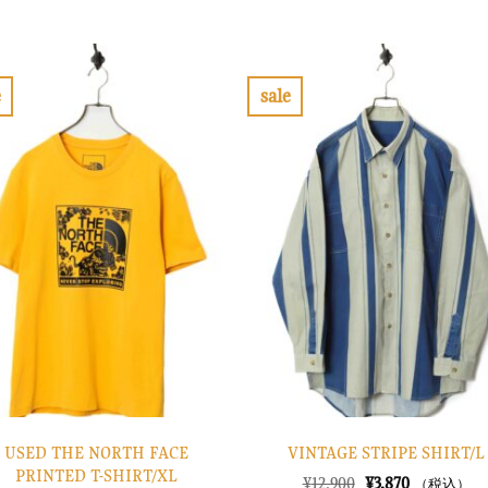
の
在
の
在
価
の
価
の
格
価
格
価
は
格
は
格
¥52,900
は
¥11,900
は
で
¥15,870
で
¥3,570
e
sale
し
で
し
で
お
お
た。
す。
た。
す。
気
気
に
に
入
入
り
り
に
に
す
す
る
る
USED THE NORTH FACE
VINTAGE STRIPE SHIRT/L
PRINTED T-SHIRT/XL
元
現
¥
12,900
¥
3,870
（税込）