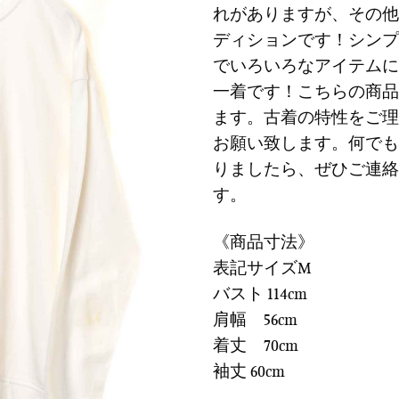
に
れがありますが、その他
は
格
す
ディションです！シンプ
¥5,900
は
る
で
¥1,770
でいろいろなアイテムに
し
で
一着です！こちらの商品
た。
す。
ます。古着の特性をご理
お願い致します。何でも
りましたら、ぜひご連絡
す。
《商品寸法》
表記サイズM
バスト 114cm
肩幅 56cm
着丈 70cm
袖丈 60cm