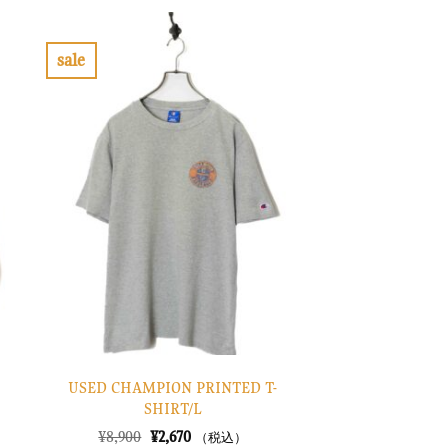
格
価
は
格
¥30,900
は
で
¥9,270
sale
し
で
お
た。
す。
気
に
入
り
に
す
る
USED CHAMPION PRINTED T-
SHIRT/L
元
現
¥
8,900
¥
2,670
（税込）