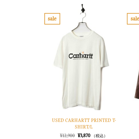
は
格
¥42,900
は
で
¥12,870
し
で
sale
sal
た。
す。
お
気
に
入
り
に
す
る
USED CARHARTT PRINTED T-
SHIRT/L
元
現
¥
12,900
¥
3,870
（税込）