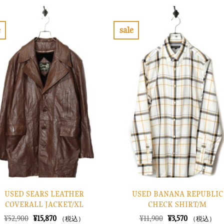
格
価
格
価
は
格
は
格
¥38,900
は
¥42,900
は
で
¥11,670
で
¥12,870
e
sale
し
で
し
で
お
お
た。
す。
た。
す。
気
気
に
に
入
入
り
り
に
に
す
す
る
る
USED SEARS LEATHER
USED BANANA REPUBLIC
COVERALL JACKET/XL
CHECK SHIRT/M
元
現
元
現
¥
52,900
¥
15,870
¥
11,900
¥
3,570
（税込）
（税込）