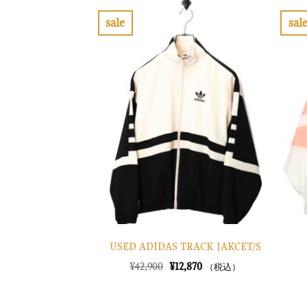
sale
sal
お
気
に
入
り
に
す
る
USED ADIDAS TRACK JAKCET/S
元
現
¥
42,900
¥
12,870
（税込）
の
在
価
の
格
価