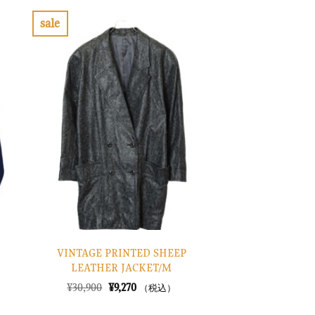
sale
お
気
に
入
り
に
す
る
VINTAGE PRINTED SHEEP
LEATHER JACKET/M
元
現
¥
30,900
¥
9,270
（税込）
の
在
価
の