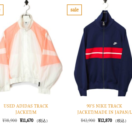
e
sale
お
お
気
気
に
に
入
入
り
り
に
に
す
す
る
る
USED ADIDAS TRACK
90’S NIKE TRACK
JACKET/M
JACKET/MADE IN JAPAN/L
元
現
元
現
¥
38,900
¥
11,670
¥
42,900
¥
12,870
（税込）
（税込）
の
在
の
在
価
の
価
の