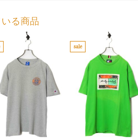
ている商品
e
sale
お
お
気
気
に
に
入
入
り
り
に
に
す
す
る
る