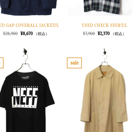
ED GAP COVERALL JACKET/L
USED CHECK SHIRT/L
元
現
元
現
¥
28,900
¥
8,670
¥
7,900
¥
2,370
（税込）
（税込）
の
在
の
在
価
の
価
の
格
価
格
価
は
格
は
格
¥28,900
は
¥7,900
は
で
¥8,670
で
¥2,370
e
sale
し
で
し
で
お
お
た。
す。
た。
す。
気
気
に
に
入
入
り
り
に
に
す
す
る
る