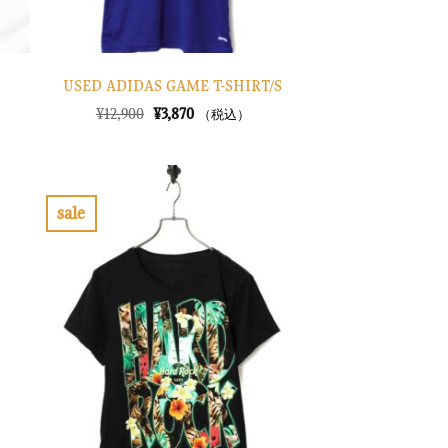
USED ADIDAS GAME T-SHIRT/S
元
現
¥
12,900
¥
3,870
（税込）
の
在
価
の
格
価
は
格
¥12,900
は
で
¥3,870
sale
し
で
お
た。
す。
気
に
入
り
に
す
る