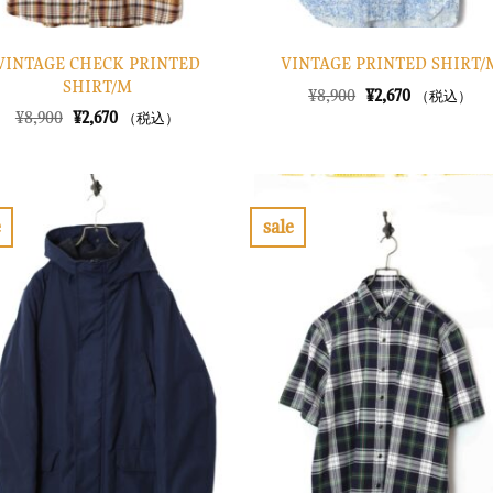
VINTAGE CHECK PRINTED
VINTAGE PRINTED SHIRT/
SHIRT/M
元
現
¥
8,900
¥
2,670
（税込）
の
在
元
現
¥
8,900
¥
2,670
（税込）
価
の
の
在
格
価
価
の
は
格
格
価
¥8,900
は
は
格
で
¥2,670
¥8,900
は
し
で
で
¥2,670
e
sale
た。
す。
し
で
お
お
た。
す。
気
気
に
に
入
入
り
り
に
に
す
す
る
る