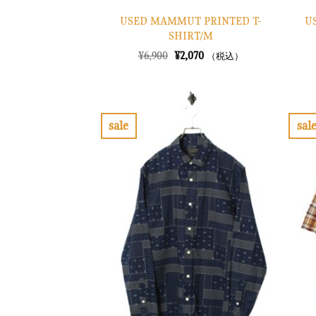
USED MAMMUT PRINTED T-
U
SHIRT/M
元
現
¥
6,900
¥
2,070
（税込）
の
在
価
の
格
価
は
格
¥6,900
は
で
¥2,070
sale
sal
し
で
お
た。
す。
気
に
入
り
に
す
る