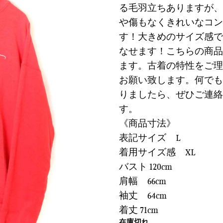
に
る毛羽立ちありますが、
は
格
す
や傷もなくきれいなコン
¥5,900
は
る
で
¥1,770
す！大きめのサイズ感で
し
で
なせます！こちらの商品
た。
す。
ます。古着の特性をご理
お願い致します。何でも
りましたら、ぜひご連絡
す。
《商品寸法》
表記サイズ L
着用サイズ感 XL
バスト 120cm
肩幅 66cm
袖丈 64cm
着丈 71cm
在庫切れ