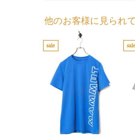
他のお客様に見られ
sale
sal
お
気
に
入
り
に
す
る