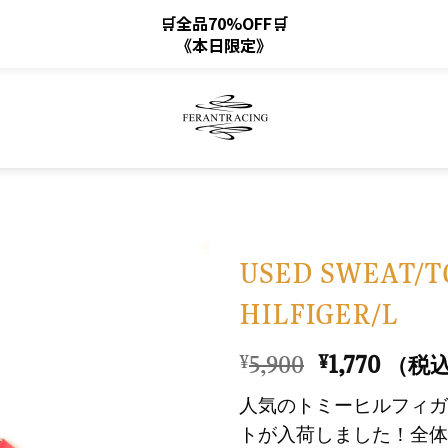
🛒全品70%OFF🛒
《本日限定》
USED SWEAT/
HILFIGER/L
お
気
元
現
5,900
1,770
¥
¥
（税
に
の
在
入
人気のトミーヒルフィガ
価
の
り
トが入荷しました！全体
格
価