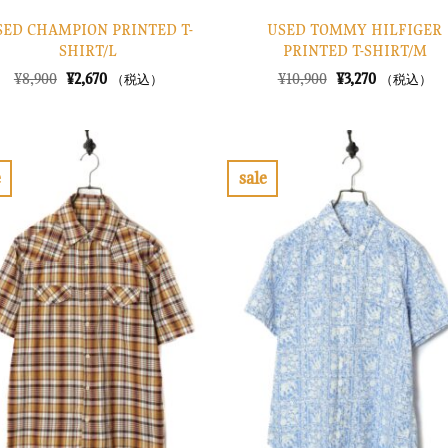
SED CHAMPION PRINTED T-
USED TOMMY HILFIGER
SHIRT/L
PRINTED T-SHIRT/M
元
現
元
現
¥
8,900
¥
2,670
¥
10,900
¥
3,270
（税込）
（税込）
の
在
の
在
価
の
価
の
格
価
格
価
は
格
は
格
¥8,900
は
¥10,900
は
で
¥2,670
で
¥3,270
e
sale
し
で
し
で
お
お
た。
す。
た。
す。
気
気
に
に
入
入
り
り
に
に
す
す
る
る