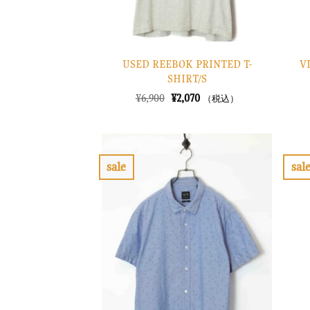
USED REEBOK PRINTED T-
V
SHIRT/S
元
現
¥
6,900
¥
2,070
（税込）
の
在
価
の
格
価
は
格
¥6,900
は
で
¥2,070
sale
sal
し
で
お
た。
す。
気
に
入
り
に
す
る