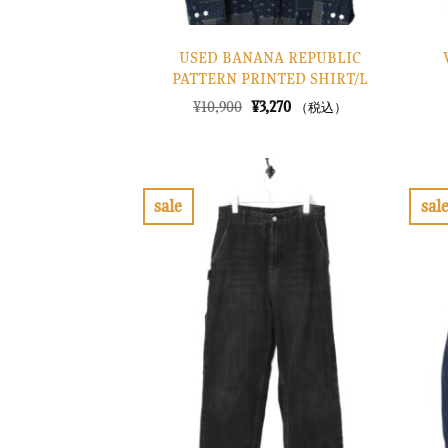
USED BANANA REPUBLIC
PATTERN PRINTED SHIRT/L
元
現
¥
10,900
¥
3,270
（税込）
の
在
価
の
格
価
は
格
¥10,900
は
で
¥3,270
sale
sal
し
で
お
た。
す。
気
に
入
り
に
す
る