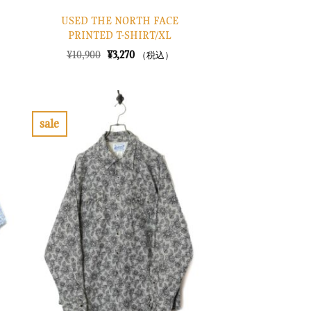
USED THE NORTH FACE
PRINTED T-SHIRT/XL
元
現
¥
10,900
¥
3,270
（税込）
の
在
価
の
格
価
は
格
¥10,900
は
で
¥3,270
sale
し
で
お
た。
す。
気
に
入
り
に
す
る