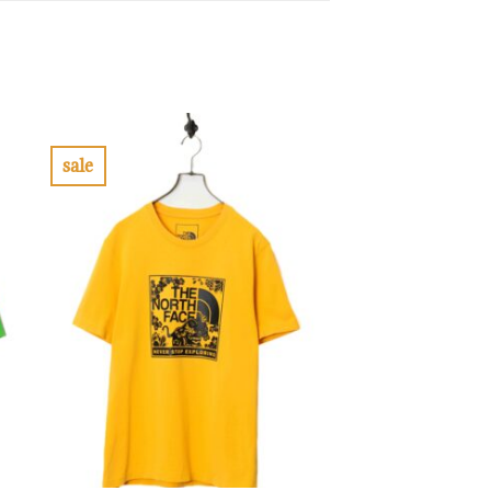
sale
お
気
に
入
り
に
す
る