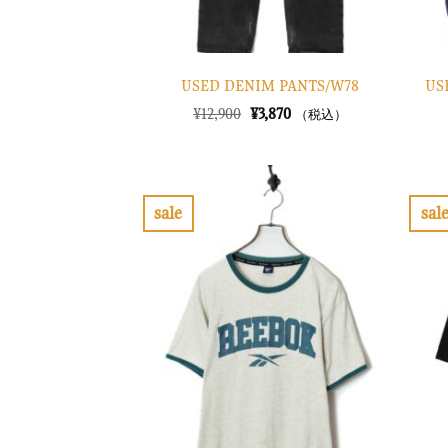
USED DENIM PANTS/W78
US
元
現
¥
12,900
¥
3,870
（税込）
の
在
価
の
格
価
は
格
¥12,900
は
で
¥3,870
sale
sal
し
で
お
た。
す。
気
に
入
り
に
す
る