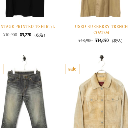
USED BURBERRY TRENCH
INTAGE PRINTED T-SHIRT/L
COAT/M
元
現
¥
10,900
¥
3,270
（税込）
の
在
元
現
¥
48,900
¥
14,670
（税込）
価
の
の
在
格
価
価
の
は
格
格
価
¥10,900
は
は
格
で
¥3,270
¥48,900
は
し
で
で
¥14,670
e
sale
た。
す。
し
で
お
お
た。
す。
気
気
に
に
入
入
り
り
に
に
す
す
る
る