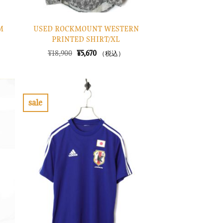
USED ROCKMOUNT WESTERN
M
PRINTED SHIRT/XL
元
現
¥
18,900
¥
5,670
（税込）
の
在
価
の
格
価
は
格
¥18,900
は
で
¥5,670
sale
し
で
お
た。
す。
気
に
入
り
に
す
る