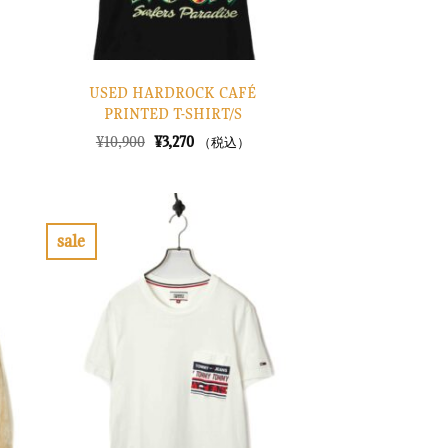
USED HARDROCK CAFÉ
PRINTED T-SHIRT/S
元
現
¥
10,900
¥
3,270
（税込）
の
在
価
の
格
価
は
格
¥10,900
は
で
¥3,270
sale
し
で
お
た。
す。
気
に
入
り
に
す
る