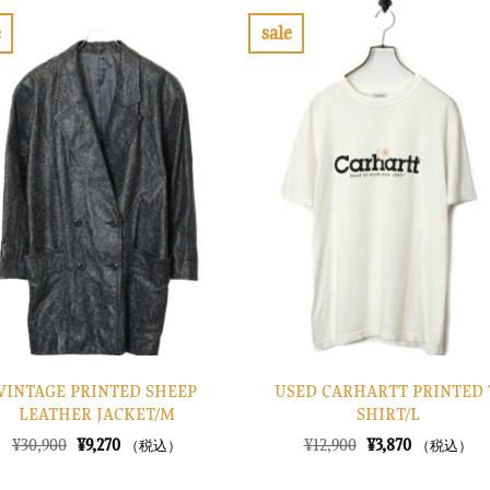
e
sale
お
お
気
気
に
に
入
入
り
り
に
に
す
す
る
る
VINTAGE PRINTED SHEEP
USED CARHARTT PRINTED 
LEATHER JACKET/M
SHIRT/L
元
現
元
現
¥
30,900
¥
9,270
¥
12,900
¥
3,870
（税込）
（税込）
の
在
の
在
価
の
価
の