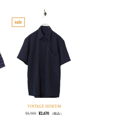
の
在
価
の
格
価
は
格
¥10,900
は
で
¥3,270
sale
し
で
お
た。
す。
気
に
入
り
に
す
る
VINTAGE SHIRT/M
元
現
¥
8,900
¥
2,670
（税込）