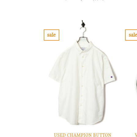
の
在
価
の
格
価
は
格
¥12,900
は
で
¥3,870
し
で
sale
sal
た。
す。
お
気
に
入
り
に
す
る
USED CHAMPION BUTTON