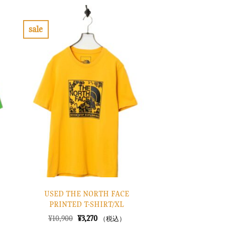
格
価
は
格
¥52,900
は
で
¥15,870
sale
し
で
お
た。
す。
気
に
入
り
に
す
る
USED THE NORTH FACE
PRINTED T-SHIRT/XL
元
現
¥
10,900
¥
3,270
（税込）