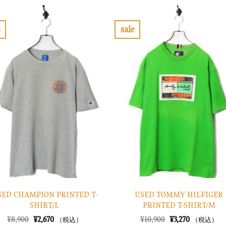
格
価
格
価
は
格
は
格
¥30,900
は
¥12,900
は
で
¥9,270
で
¥3,870
e
sale
し
で
し
で
お
お
た。
す。
た。
す。
気
気
に
に
入
入
り
り
に
に
す
す
る
る
SED CHAMPION PRINTED T-
USED TOMMY HILFIGER
SHIRT/L
PRINTED T-SHIRT/M
元
現
元
現
¥
8,900
¥
2,670
¥
10,900
¥
3,270
（税込）
（税込）