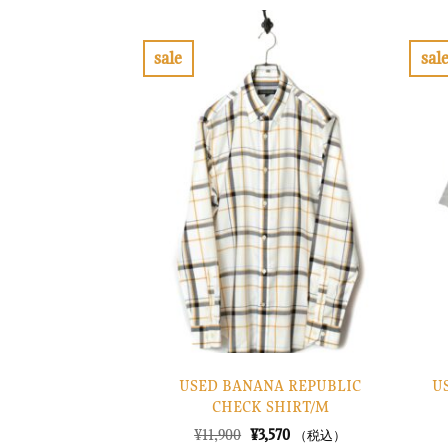
格
価
は
格
¥38,900
は
で
¥11,670
sale
sal
し
で
お
た。
す。
気
に
入
り
に
す
る
USED BANANA REPUBLIC
U
CHECK SHIRT/M
元
現
¥
11,900
¥
3,570
（税込）