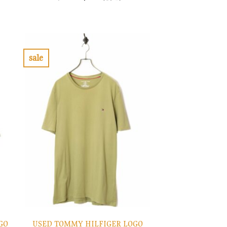
の
在
価
の
格
価
は
格
¥8,900
は
で
¥2,670
し
で
sale
た。
す。
お
気
に
入
り
に
す
る
GO
USED TOMMY HILFIGER LOGO