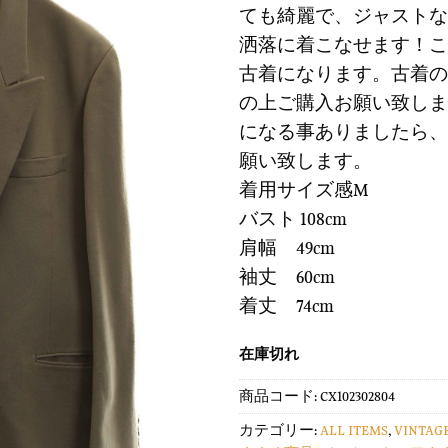
に
ても綺麗で、ジャストな
は
格
す
洒落に着こなせます！こ
¥12,900
は
る
で
¥3,8
古着になります。古着の
し
で
の上ご購入お願い致しま
た。
す
になる事ありましたら、
願い致します。
着用サイズ感M
バスト 108cm
肩幅 49cm
袖丈 60cm
着丈 74cm
在庫切れ
商品コード:
CX102302804
カテゴリー:
ALL ITEMS
,
VINTAG