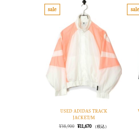
sale
sal
お
気
に
入
り
に
す
る
USED ADIDAS TRACK
JACKET/M
元
現
¥
38,900
¥
11,670
（税込）
の
在
価
の