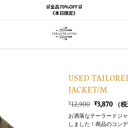
🛒全品70%OFF🛒
《本日限定》
USED TAILORE
JACKET/M
お
気
元
現
12,900
3,870
¥
¥
（税
に
の
在
入
お洒落なテーラードジャ
価
の
り
しました！商品のコンデ
格
価