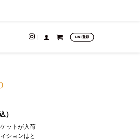
LINE登録
D
込）
ケットが入荷
ィションはと