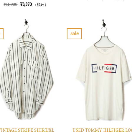
の
在
元
現
¥
11,900
¥
3,570
（税込）
価
の
の
在
格
価
価
の
は
格
格
価
¥6,900
は
は
格
で
¥2,070
¥11,900
は
し
で
で
¥3,570
e
sale
た。
す。
し
で
お
お
た。
す。
気
気
に
に
入
入
り
り
に
に
す
す
る
る
USED TOMMY HILFIGER LO
VINTAGE STRIPE SHIRT/XL