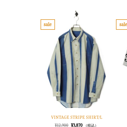
の
在
価
の
格
価
は
格
¥11,900
は
で
¥3,570
sale
sal
し
で
お
た。
す。
気
に
入
り
に
す
る
VINTAGE STRIPE SHIRT/L
元
現
¥
12,900
¥
3,870
（税込）