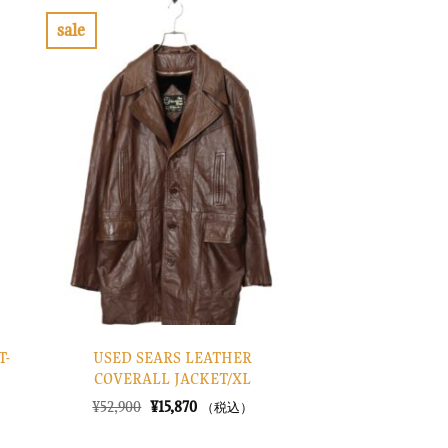
sale
お
気
に
入
り
に
す
る
T-
USED SEARS LEATHER
COVERALL JACKET/XL
元
現
¥
52,900
¥
15,870
（税込）
の
在
価
の