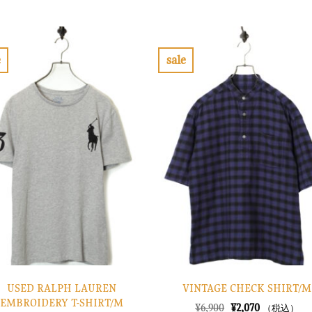
の
在
の
在
価
の
価
の
格
価
格
価
は
格
は
格
¥8,900
は
¥10,900
は
で
¥2,670
で
¥3,270
e
sale
し
で
し
で
お
お
た。
す。
た。
す。
気
気
に
に
入
入
り
り
に
に
す
す
る
る
USED RALPH LAUREN
VINTAGE CHECK SHIRT/M
EMBROIDERY T-SHIRT/M
元
現
¥
6,900
¥
2,070
（税込）