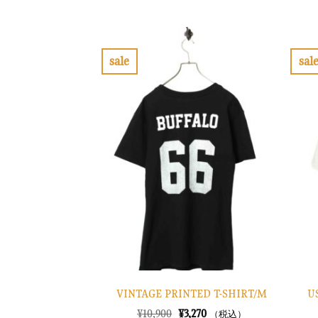
の
在
価
の
格
価
は
格
¥8,900
は
で
¥2,670
sale
sal
し
で
お
た。
す。
気
に
入
り
に
す
る
U
VINTAGE PRINTED T-SHIRT/M
元
現
¥
10,900
¥
3,270
（税込）