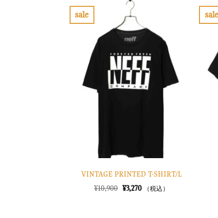
sale
sal
お
気
に
入
り
に
す
る
VINTAGE PRINTED T-SHIRT/L
元
現
¥
10,900
¥
3,270
（税込）
の
在
価
の
格
価