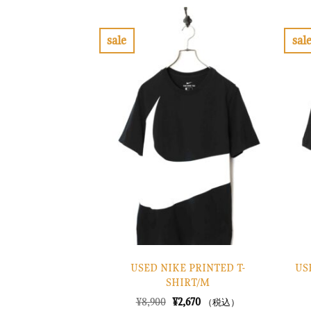
は
格
¥10,900
は
で
¥3,270
し
で
sale
sal
た。
す。
お
気
に
入
り
に
す
る
USED NIKE PRINTED T-
US
SHIRT/M
元
現
¥
8,900
¥
2,670
（税込）