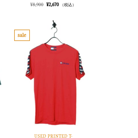
元
現
¥
8,900
¥
2,670
（税込）
の
在
価
の
格
価
は
格
¥8,900
は
で
¥2,670
sale
し
で
お
た。
す。
気
に
入
り
に
す
る
USED PRINTED T-