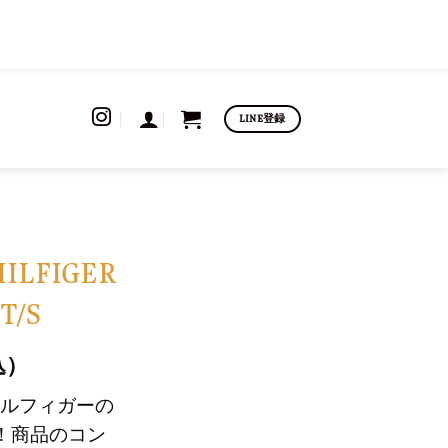
LINE登録
ILFIGER
T/S
込）
ルフィガーの
！商品のコン