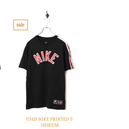
の
在
価
の
格
価
は
格
¥8,900
は
で
¥2,670
sale
し
で
お
た。
す。
気
に
入
り
に
す
る
USED NIKE PRINTED T-
SHIRT/M