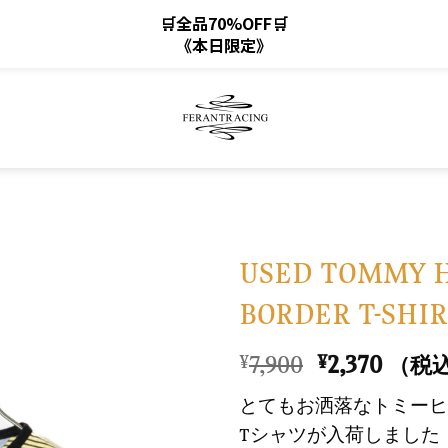
🛒全品70%OFF🛒
《本日限定》
USED TOMMY H
BORDER T-SHIR
お
気
元
現
7,900
2,370
¥
¥
（税
に
の
在
入
とてもお洒落なトミーヒ
価
の
り
Tシャツが入荷しました
格
価