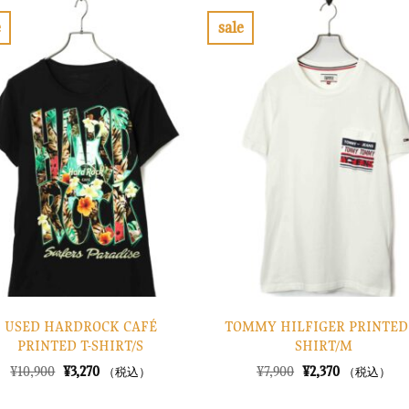
e
sale
お
お
気
気
に
に
入
入
り
り
に
に
す
す
る
る
USED HARDROCK CAFÉ
TOMMY HILFIGER PRINTED 
PRINTED T-SHIRT/S
SHIRT/M
元
現
元
現
¥
10,900
¥
3,270
¥
7,900
¥
2,370
（税込）
（税込）
の
在
の
在
価
の
価
の