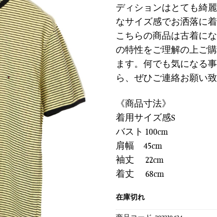
に
ディションはとても綺麗
は
格
す
なサイズ感でお洒落に着
¥7,900
は
る
で
¥2,37
こちらの商品は古着にな
し
で
の特性をご理解の上ご購
た。
す。
ます。何でも気になる事
ら、ぜひご連絡お願い致
《商品寸法》
着用サイズ感S
バスト 100cm
肩幅 45cm
袖丈 22cm
着丈 68cm
在庫切れ