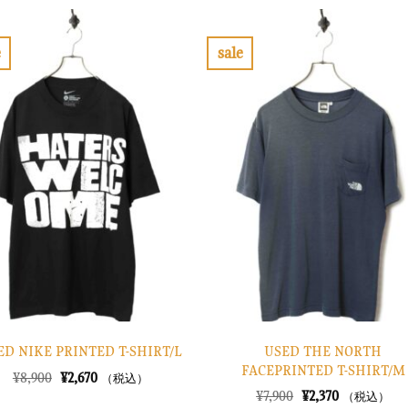
格
価
格
価
は
格
は
格
¥10,900
は
¥7,900
は
で
¥3,270
で
¥2,370
e
sale
し
で
し
で
お
お
た。
す。
た。
す。
気
気
に
に
入
入
り
り
に
に
す
す
る
る
USED THE NORTH
ED NIKE PRINTED T-SHIRT/L
FACEPRINTED T-SHIRT/M
元
現
¥
8,900
¥
2,670
（税込）
の
在
元
現
¥
7,900
¥
2,370
（税込）
価
の