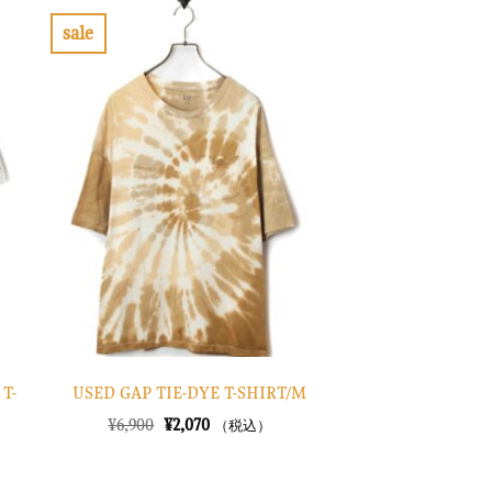
sale
お
気
に
入
り
に
す
る
T-
USED GAP TIE-DYE T-SHIRT/M
元
現
¥
6,900
¥
2,070
（税込）
の
在
価
の
格
価