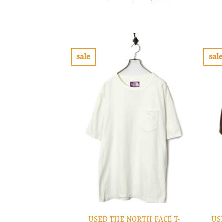
の
在
価
の
格
価
は
格
¥10,900
は
で
¥3,270
し
で
sale
sal
た。
す。
お
気
に
入
り
に
す
る
USED THE NORTH FACE T-
US