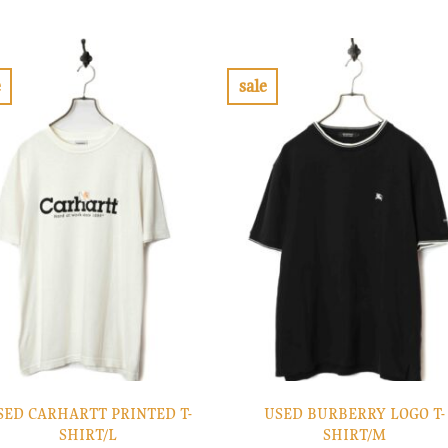
の
在
格
価
価
の
は
格
格
価
¥8,900
は
は
格
で
¥2,670
¥7,900
は
し
で
で
¥2,370
e
sale
た。
す。
し
で
お
お
た。
す。
気
気
に
に
入
入
り
り
に
に
す
す
る
る
SED CARHARTT PRINTED T-
USED BURBERRY LOGO T-
SHIRT/L
SHIRT/M