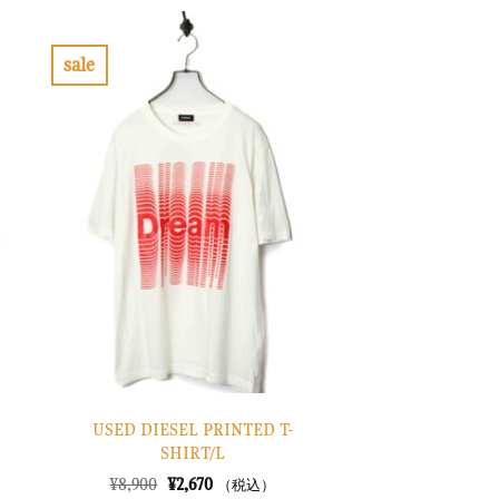
は
格
¥6,900
は
で
¥2,070
し
で
sale
た。
す。
お
気
に
入
り
に
す
る
USED DIESEL PRINTED T-
SHIRT/L
元
現
¥
8,900
¥
2,670
（税込）