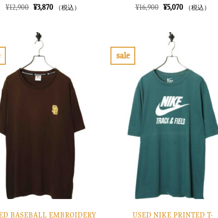
元
現
元
現
¥
12,900
¥
3,870
¥
16,900
¥
5,070
（税込）
（税込）
の
在
の
在
価
の
価
の
格
価
格
価
は
格
は
格
¥12,900
は
¥16,900
は
で
¥3,870
で
¥5,070
e
sale
し
で
し
で
お
お
た。
す。
た。
す。
気
気
に
に
入
入
り
り
に
に
す
す
る
る
ED BASEBALL EMBROIDERY
USED NIKE PRINTED T-