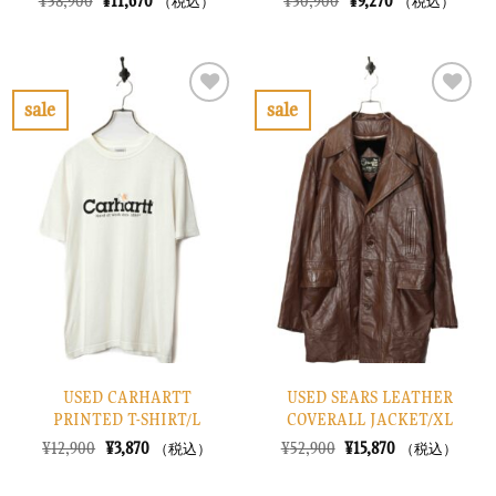
元
現
元
現
¥
38,900
¥
11,670
¥
30,900
¥
9,270
（税込）
（税込）
の
在
の
在
価
の
価
の
格
価
格
価
は
格
は
格
¥38,900
は
¥30,900
は
で
¥11,670
で
¥9,270
sale
sale
し
で
し
で
お
お
た。
す。
た。
す。
気
気
に
に
入
入
り
り
に
に
す
す
る
る
USED CARHARTT
USED SEARS LEATHER
PRINTED T-SHIRT/L
COVERALL JACKET/XL
元
現
元
現
¥
12,900
¥
3,870
¥
52,900
¥
15,870
（税込）
（税込）
の
在
の
在
価
の
価
の