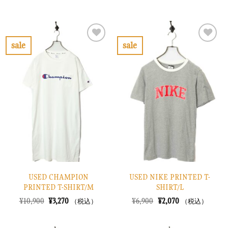
の
在
の
在
価
の
価
の
格
価
格
価
は
格
は
格
¥13,900
は
¥8,900
は
で
¥4,170
で
¥2,670
sale
sale
し
で
し
で
お
お
た。
す。
た。
す。
気
気
に
に
入
入
り
り
に
に
す
す
る
る
USED CHAMPION
USED NIKE PRINTED T-
PRINTED T-SHIRT/M
SHIRT/L
元
現
元
現
¥
10,900
¥
3,270
¥
6,900
¥
2,070
（税込）
（税込）
の
在
の
在
価
の
価
の
格
価
格
価