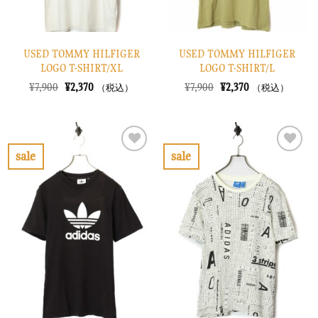
USED TOMMY HILFIGER
USED TOMMY HILFIGER
LOGO T-SHIRT/XL
LOGO T-SHIRT/L
元
現
元
現
¥
7,900
¥
2,370
¥
7,900
¥
2,370
（税込）
（税込）
の
在
の
在
価
の
価
の
格
価
格
価
は
格
は
格
¥7,900
は
¥7,900
は
で
¥2,370
で
¥2,370
sale
sale
し
で
し
で
お
お
た。
す。
た。
す。
気
気
に
に
入
入
り
り
に
に
す
す
る
る