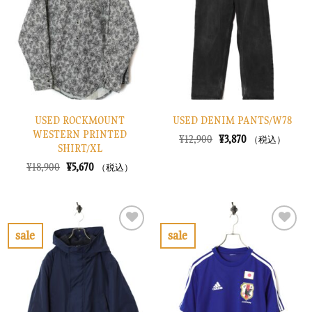
り
り
に
に
す
す
る
る
USED ROCKMOUNT
USED DENIM PANTS/W78
WESTERN PRINTED
元
現
¥
12,900
¥
3,870
（税込）
SHIRT/XL
の
在
価
の
元
現
¥
18,900
¥
5,670
（税込）
格
価
の
在
は
格
価
の
¥12,900
は
格
価
で
¥3,870
は
格
し
で
¥18,900
は
た。
す。
で
¥5,670
sale
sale
し
で
お
お
た。
す。
気
気
に
に
入
入
り
り