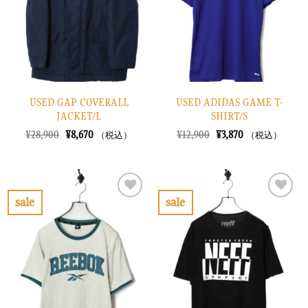
に
に
す
す
る
る
USED GAP COVERALL
USED ADIDAS GAME T-
JACKET/L
SHIRT/S
元
現
元
現
¥
28,900
¥
8,670
¥
12,900
¥
3,870
（税込）
（税込）
の
在
の
在
価
の
価
の
格
価
格
価
は
格
は
格
¥28,900
は
¥12,900
は
で
¥8,670
で
¥3,870
sale
sale
し
で
し
で
お
お
た。
す。
た。
す。
気
気
に
に
入
入
り
り
に
に
す
す
る
る