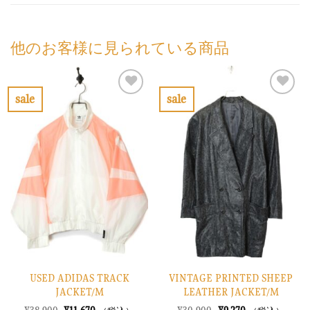
他のお客様に見られている商品
sale
sale
お
お
気
気
に
に
入
入
り
り
に
に
す
す
る
る
USED ADIDAS TRACK
VINTAGE PRINTED SHEEP
JACKET/M
LEATHER JACKET/M