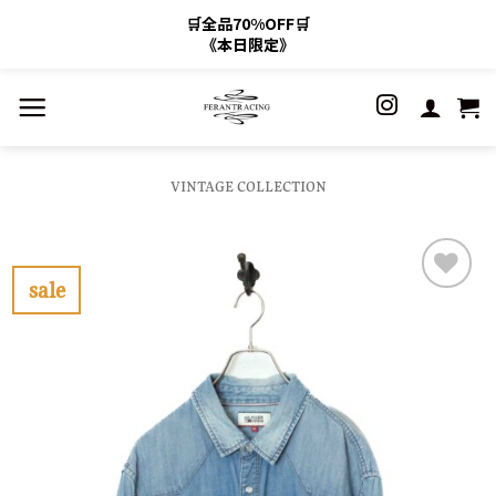
🛒全品70%OFF🛒
《本日限定》
Skip
to
content
VINTAGE COLLECTION
sale
お
気
に
入
り
に
す