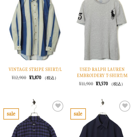
気
気
に
に
入
入
り
り
に
に
す
す
る
る
VINTAGE STRIPE SHIRT/L
USED RALPH LAUREN
EMBROIDERY T-SHIRT/M
元
現
¥
12,900
¥
3,870
（税込）
の
在
元
現
¥
11,900
¥
3,570
（税込）
価
の
の
在
格
価
価
の
は
格
格
価
¥12,900
は
は
格
で
¥3,870
¥11,900
は
し
で
で
¥3,570
sale
sale
た。
す。
し
で
お
お
た。
す。
気
気
に
に
入
入