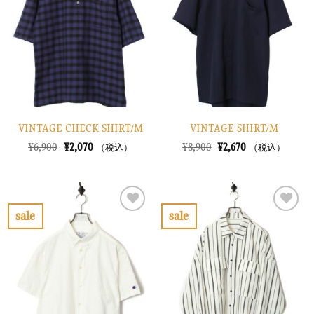
り
り
に
に
す
す
る
る
VINTAGE CHECK SHIRT/M
VINTAGE SHIRT/M
元
現
元
現
¥
6,900
¥
2,070
¥
8,900
¥
2,670
（税込）
（税込）
の
在
の
在
価
の
価
の
格
価
格
価
は
格
は
格
¥6,900
は
¥8,900
は
で
¥2,070
で
¥2,670
sale
sale
し
で
し
で
お
お
た。
す。
た。
す。
気
気
に
に
入
入
り
り
に
に
す
す