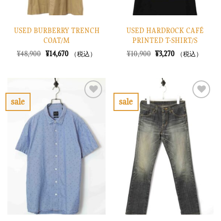
USED BURBERRY TRENCH
USED HARDROCK CAFÉ
COAT/M
PRINTED T-SHIRT/S
元
現
元
現
¥
48,900
¥
14,670
¥
10,900
¥
3,270
（税込）
（税込）
の
在
の
在
価
の
価
の
格
価
格
価
は
格
は
格
¥48,900
は
¥10,900
は
で
¥14,670
で
¥3,270
sale
sale
し
で
し
で
お
お
た。
す。
た。
す。
気
気
に
に
入
入
り
り
に
に
す
す
る
る