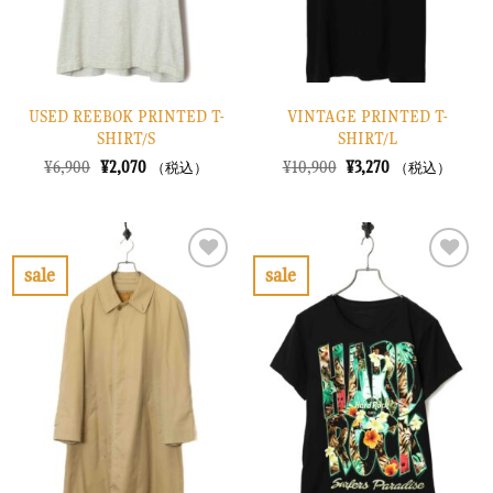
USED REEBOK PRINTED T-
VINTAGE PRINTED T-
SHIRT/S
SHIRT/L
元
現
元
現
¥
6,900
¥
2,070
¥
10,900
¥
3,270
（税込）
（税込）
の
在
の
在
価
の
価
の
格
価
格
価
は
格
は
格
¥6,900
は
¥10,900
は
で
¥2,070
で
¥3,270
sale
sale
し
で
し
で
お
お
た。
す。
た。
す。
気
気
に
に
入
入
り
り
に
に
す
す
る
る