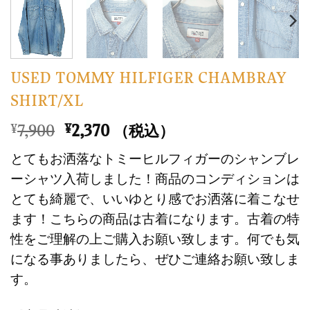
USED TOMMY HILFIGER CHAMBRAY
SHIRT/XL
元
現
7,900
2,370
¥
¥
（税込）
の
在
とてもお洒落なトミーヒルフィガーのシャンブレ
価
の
ーシャツ入荷しました！商品のコンディションは
格
価
とても綺麗で、いいゆとり感でお洒落に着こなせ
は
格
ます！こちらの商品は古着になります。古着の特
¥7,900
は
で
¥2,370
性をご理解の上ご購入お願い致します。何でも気
し
で
になる事ありましたら、ぜひご連絡お願い致しま
た。
す。
す。