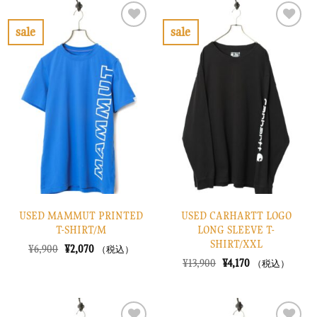
は
格
は
格
¥10,900
は
¥6,900
は
で
¥3,270
で
¥2,070
sale
sale
し
で
し
で
お
お
た。
す。
た。
す。
気
気
に
に
入
入
り
り
に
に
す
す
る
る
USED MAMMUT PRINTED
USED CARHARTT LOGO
T-SHIRT/M
LONG SLEEVE T-
SHIRT/XXL
元
現
¥
6,900
¥
2,070
（税込）
の
在
元
現
¥
13,900
¥
4,170
（税込）
価
の
の
在
格
価
価
の
は
格
格
価
¥6,900
は
は
格
で
¥2,070
¥13,900
は