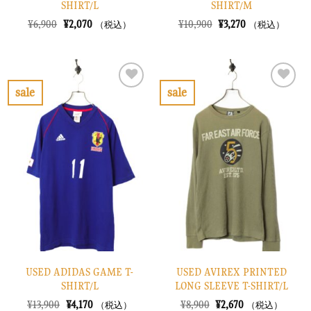
SHIRT/L
SHIRT/M
元
現
元
現
¥
6,900
¥
2,070
¥
10,900
¥
3,270
（税込）
（税込）
の
在
の
在
価
の
価
の
格
価
格
価
は
格
は
格
¥6,900
は
¥10,900
は
で
¥2,070
で
¥3,270
sale
sale
し
で
し
で
お
お
た。
す。
た。
す。
気
気
に
に
入
入
り
り
に
に
す
す
る
る
USED ADIDAS GAME T-
USED AVIREX PRINTED
SHIRT/L
LONG SLEEVE T-SHIRT/L
元
現
元
現
¥
13,900
¥
4,170
¥
8,900
¥
2,670
（税込）
（税込）