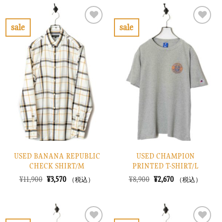
格
価
格
価
は
格
は
格
¥12,900
は
¥52,900
は
で
¥3,870
で
¥15,870
sale
sale
し
で
し
で
お
お
た。
す。
た。
す。
気
気
に
に
入
入
り
り
に
に
す
す
る
る
USED BANANA REPUBLIC
USED CHAMPION
CHECK SHIRT/M
PRINTED T-SHIRT/L
元
現
元
現
¥
11,900
¥
3,570
¥
8,900
¥
2,670
（税込）
（税込）
の
在
の
在
価
の
価
の
格
価
格
価
は
格
は
格
¥11,900
は
¥8,900
は