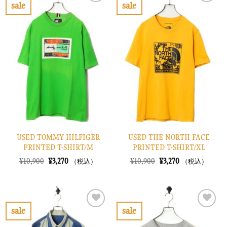
で
¥3,570
で
¥2,670
sale
sale
し
で
し
で
お
お
た。
す。
た。
す。
気
気
に
に
入
入
り
り
に
に
す
す
る
る
USED TOMMY HILFIGER
USED THE NORTH FACE
PRINTED T-SHIRT/M
PRINTED T-SHIRT/XL
元
現
元
現
¥
10,900
¥
3,270
¥
10,900
¥
3,270
（税込）
（税込）
の
在
の
在
価
の
価
の
格
価
格
価
は
格
は
格
¥10,900
は
¥10,900
は
で
¥3,270
で
¥3,270
sale
sale
し
で
し
で
お
お
た。
す。
た。
す。