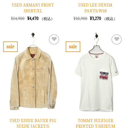
USED ARMANI PRINT
USED LEE DENIM
SHIRT/XL
PANTS/W68
元
現
元
現
¥
14,900
¥
4,470
¥
10,900
¥
3,270
（税込）
（税込）
の
在
の
在
価
の
価
の
格
価
格
価
は
格
は
格
¥14,900
は
¥10,900
は
で
¥4,470
で
¥3,270
sale
sale
し
で
し
で
お
お
た。
す。
た。
す。
気
気
に
に
入
入
り
り
に
に
す
す
る
る
USED EDDIE BAUER PIG
TOMMY HILFIGER
SUEDE JACKET/S
PRINTED T-SHIRT/M