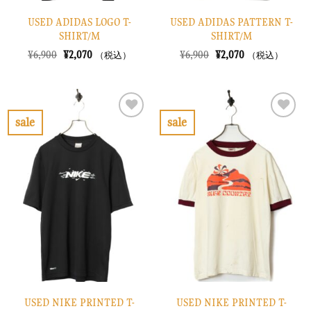
USED ADIDAS LOGO T-
USED ADIDAS PATTERN T-
SHIRT/M
SHIRT/M
元
現
元
現
¥
6,900
¥
2,070
¥
6,900
¥
2,070
（税込）
（税込）
の
在
の
在
価
の
価
の
格
価
格
価
は
格
は
格
¥6,900
は
¥6,900
は
で
¥2,070
で
¥2,070
sale
sale
し
で
し
で
お
お
た。
す。
た。
す。
気
気
に
に
入
入
り
り
に
に
す
す
る
る
USED NIKE PRINTED T-
USED NIKE PRINTED T-