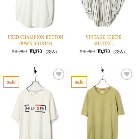
る
る
USED CHAMPION BUTTON
VINTAGE STRIPE
DOWN SHIRT/M
SHIRT/XL
元
現
元
現
¥
10,900
¥
3,270
¥
10,900
¥
3,270
（税込）
（税込）
の
在
の
在
価
の
価
の
格
価
格
価
は
格
は
格
¥10,900
は
¥10,900
は
で
¥3,270
で
¥3,270
sale
sale
し
で
し
で
お
お
た。
す。
た。
す。
気
気
に
に
入
入
り
り
に
に
す
す
る
る