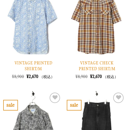
に
に
入
入
り
り
に
に
す
す
る
る
VINTAGE PRINTED
VINTAGE CHECK
SHIRT/M
PRINTED SHIRT/M
元
現
元
現
¥
8,900
¥
2,670
¥
8,900
¥
2,670
（税込）
（税込）
の
在
の
在
価
の
価
の
格
価
格
価
は
格
は
格
¥8,900
は
¥8,900
は
で
¥2,670
で
¥2,670
sale
sale
し
で
し
で
お
お
た。
す。
た。
す。
気
気
に
に
入
入