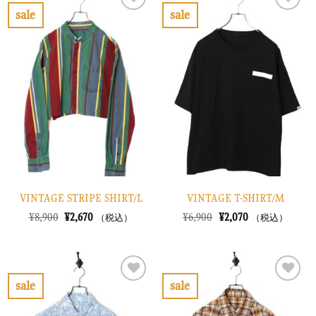
し
で
で
¥4,170
sale
sale
た。
す。
し
で
お
お
た。
す。
気
気
に
に
入
入
り
り
に
に
す
す
る
る
VINTAGE STRIPE SHIRT/L
VINTAGE T-SHIRT/M
元
現
元
現
¥
8,900
¥
2,670
¥
6,900
¥
2,070
（税込）
（税込）
の
在
の
在
価
の
価
の
格
価
格
価
は
格
は
格
¥8,900
は
¥6,900
は
で
¥2,670
で
¥2,070
sale
sale
し
で
し
で
お
お
た。
す。
た。
す。
気
気