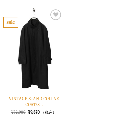
価
の
価
の
格
価
格
価
は
格
は
格
¥6,900
は
¥26,900
は
で
¥2,070
で
¥8,070
sale
し
で
し
で
お
た。
す。
た。
す。
気
に
入
り
に
す
る
VINTAGE STAND COLLAR
COAT/XL
元
現
¥
32,900
¥
9,870
（税込）
の
在
価
の
格
価
は
格