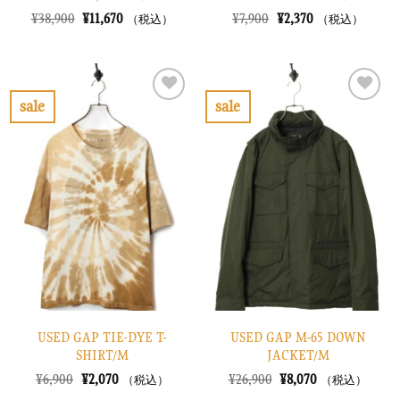
元
現
元
現
¥
38,900
¥
11,670
¥
7,900
¥
2,370
（税込）
（税込）
の
在
の
在
価
の
価
の
格
価
格
価
は
格
は
格
¥38,900
は
¥7,900
は
で
¥11,670
で
¥2,370
sale
sale
し
で
し
で
お
お
た。
す。
た。
す。
気
気
に
に
入
入
り
り
に
に
す
す
る
る
USED GAP TIE-DYE T-
USED GAP M-65 DOWN
SHIRT/M
JACKET/M
元
現
元
現
¥
6,900
¥
2,070
¥
26,900
¥
8,070
（税込）
（税込）
の
在
の
在