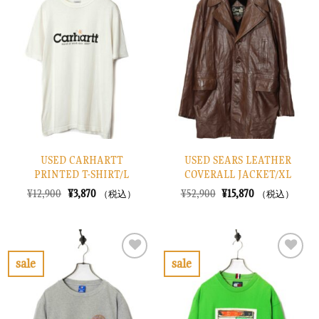
に
に
入
入
り
り
に
に
す
す
る
る
USED CARHARTT
USED SEARS LEATHER
PRINTED T-SHIRT/L
COVERALL JACKET/XL
元
現
元
現
¥
12,900
¥
3,870
¥
52,900
¥
15,870
（税込）
（税込）
の
在
の
在
価
の
価
の
格
価
格
価
は
格
は
格
¥12,900
は
¥52,900
は
で
¥3,870
で
¥15,870
sale
sale
し
で
し
で
お
お
た。
す。
た。
す。
気
気
に
に
入
入