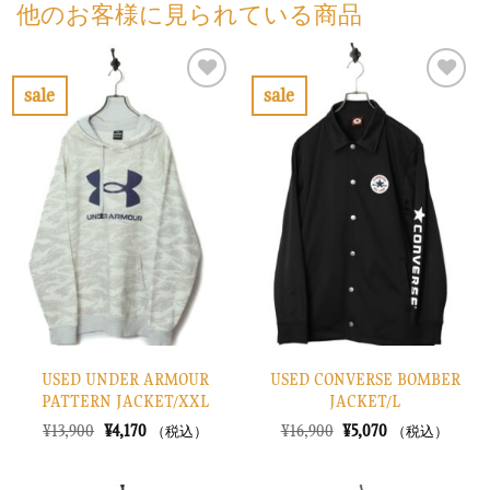
他のお客様に見られている商品
sale
sale
お
お
気
気
に
に
入
入
り
り
に
に
す
す
る
る
USED UNDER ARMOUR
USED CONVERSE BOMBER
PATTERN JACKET/XXL
JACKET/L
元
現
元
現
¥
13,900
¥
4,170
¥
16,900
¥
5,070
（税込）
（税込）
の
在
の
在
価
の
価
の
格
価
格
価