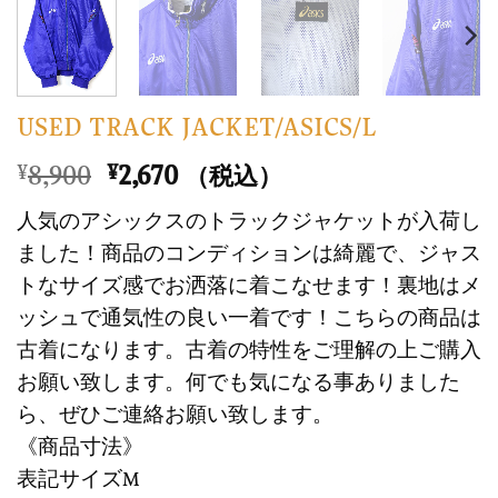
USED TRACK JACKET/ASICS/L
元
現
8,900
2,670
¥
¥
（税込）
の
在
人気のアシックスのトラックジャケットが入荷し
価
の
ました！商品のコンディションは綺麗で、ジャス
格
価
トなサイズ感でお洒落に着こなせます！裏地はメ
は
格
ッシュで通気性の良い一着です！こちらの商品は
¥8,900
は
で
¥2,670
古着になります。古着の特性をご理解の上ご購入
し
で
お願い致します。何でも気になる事ありました
た。
す。
ら、ぜひご連絡お願い致します。
《商品寸法》
表記サイズM