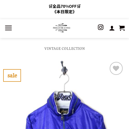
🛒全品70%OFF🛒
《本日限定》
Skip
to
content
VINTAGE COLLECTION
sale
お
気
に
入
り
に
す