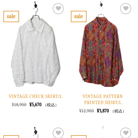
は
格
は
格
¥8,900
は
¥13,900
は
で
¥2,670
で
¥4,170
sale
sale
し
で
し
で
お
お
た。
す。
た。
す。
気
気
に
に
入
入
り
り
に
に
す
す
る
る
VINTAGE CHECK SHIRT/L
VINTAGE PATTERN
PRINTED SHIRT/L
元
現
¥
18,900
¥
5,670
（税込）
の
在
元
現
¥
12,900
¥
3,870
（税込）
価
の
の
在
格
価
価
の
は
格
格
価
¥18,900
は
は
格
で
¥5,670
¥12,900
は
し
で