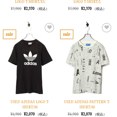
LOGO T-SHIRT/XL
LOGO T-SHIRT/L
元
現
元
現
¥
7,900
¥
2,370
¥
7,900
¥
2,370
（税込）
（税込）
の
在
の
在
価
の
価
の
格
価
格
価
は
格
は
格
¥7,900
は
¥7,900
は
で
¥2,370
で
¥2,370
sale
sale
し
で
し
で
お
お
た。
す。
た。
す。
気
気
に
に
入
入
り
り
に
に
す
す
る
る
USED ADIDAS LOGO T-
USED ADIDAS PATTERN T-
SHIRT/M
SHIRT/M
元
現
元
現
¥
6,900
¥
2,070
¥
6,900
¥
2,070
（税込）
（税込）