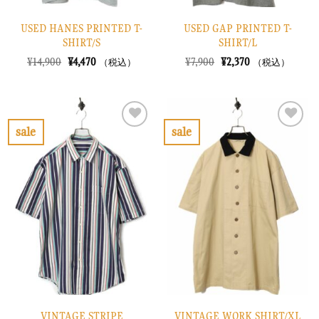
USED HANES PRINTED T-
USED GAP PRINTED T-
SHIRT/S
SHIRT/L
元
現
元
現
¥
14,900
¥
4,470
¥
7,900
¥
2,370
（税込）
（税込）
の
在
の
在
価
の
価
の
格
価
格
価
は
格
は
格
¥14,900
は
¥7,900
は
で
¥4,470
で
¥2,370
sale
sale
し
で
し
で
お
お
た。
す。
た。
す。
気
気
に
に
入
入
り
り
に
に
す
す
る
る
VINTAGE STRIPE
VINTAGE WORK SHIRT/XL