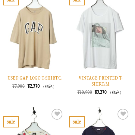
し
で
し
で
お
お
た。
す。
た。
す。
気
気
に
に
入
入
り
り
に
に
す
す
る
る
USED GAP LOGO T-SHIRT/L
VINTAGE PRINTED T-
SHIRT/M
元
現
¥
7,900
¥
2,370
（税込）
の
在
元
現
¥
10,900
¥
3,270
（税込）
価
の
の
在
格
価
価
の
は
格
格
価
¥7,900
は
は
格
で
¥2,370
¥10,900
は
し
で
で
¥3,270
sale
sale
た。
す。
し
で
お
お
た。
す。
気
気