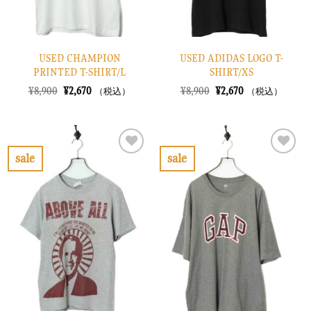
USED CHAMPION
USED ADIDAS LOGO T-
PRINTED T-SHIRT/L
SHIRT/XS
元
現
元
現
¥
8,900
¥
2,670
¥
8,900
¥
2,670
（税込）
（税込）
の
在
の
在
価
の
価
の
格
価
格
価
は
格
は
格
¥8,900
は
¥8,900
は
で
¥2,670
で
¥2,670
sale
sale
し
で
し
で
お
お
た。
す。
た。
す。
気
気
に
に
入
入
り
り
に
に
す
す
る
る