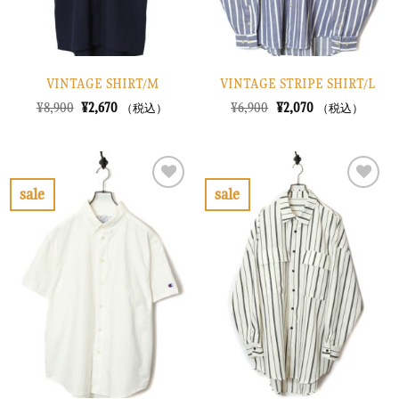
VINTAGE SHIRT/M
VINTAGE STRIPE SHIRT/L
元
現
元
現
¥
8,900
¥
2,670
¥
6,900
¥
2,070
（税込）
（税込）
の
在
の
在
価
の
価
の
格
価
格
価
は
格
は
格
¥8,900
は
¥6,900
は
で
¥2,670
で
¥2,070
sale
sale
し
で
し
で
お
お
た。
す。
た。
す。
気
気
に
に
入
入
り
り
に
に
す
す
る
る