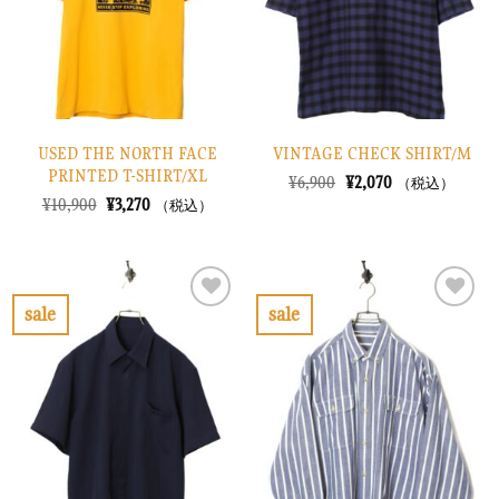
す
す
る
る
USED THE NORTH FACE
VINTAGE CHECK SHIRT/M
PRINTED T-SHIRT/XL
元
現
¥
6,900
¥
2,070
（税込）
の
在
元
現
¥
10,900
¥
3,270
（税込）
価
の
の
在
格
価
価
の
は
格
格
価
¥6,900
は
は
格
で
¥2,070
¥10,900
は
し
で
で
¥3,270
sale
sale
た。
す。
し
で
お
お
た。
す。
気
気
に
に
入
入
り
り
に
に
す
す
る
る