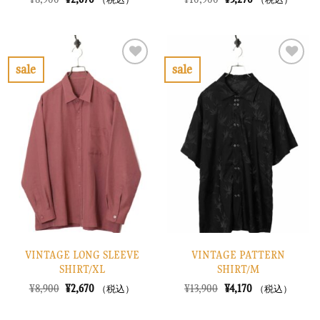
（税込）
（税込）
の
在
の
在
価
の
価
の
格
価
格
価
は
格
は
格
¥8,900
は
¥10,900
は
で
¥2,670
で
¥3,270
sale
sale
し
で
し
で
お
お
た。
す。
た。
す。
気
気
に
に
入
入
り
り
に
に
す
す
る
る
VINTAGE LONG SLEEVE
VINTAGE PATTERN
SHIRT/XL
SHIRT/M
元
現
元
現
¥
8,900
¥
2,670
¥
13,900
¥
4,170
（税込）
（税込）
の
在
の
在
価
の
価
の
格
価
格
価