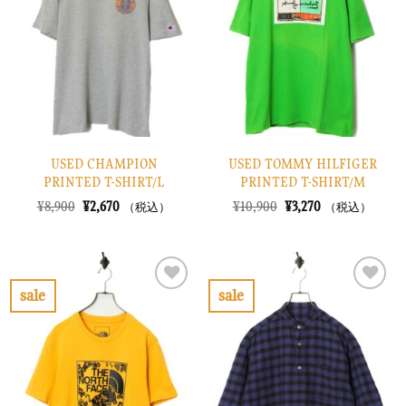
り
り
に
に
す
す
る
る
USED CHAMPION
USED TOMMY HILFIGER
PRINTED T-SHIRT/L
PRINTED T-SHIRT/M
元
現
元
現
¥
8,900
¥
2,670
¥
10,900
¥
3,270
（税込）
（税込）
の
在
の
在
価
の
価
の
格
価
格
価
は
格
は
格
¥8,900
は
¥10,900
は
で
¥2,670
で
¥3,270
sale
sale
し
で
し
で
お
お
た。
す。
た。
す。
気
気
に
に
入
入
り
り
に
に