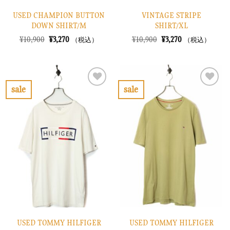
USED CHAMPION BUTTON
VINTAGE STRIPE
DOWN SHIRT/M
SHIRT/XL
元
現
元
現
¥
10,900
¥
3,270
¥
10,900
¥
3,270
（税込）
（税込）
の
在
の
在
価
の
価
の
格
価
格
価
は
格
は
格
¥10,900
は
¥10,900
は
で
¥3,270
で
¥3,270
sale
sale
し
で
し
で
お
お
た。
す。
た。
す。
気
気
に
に
入
入
り
り
に
に
す
す
る
る
USED TOMMY HILFIGER
USED TOMMY HILFIGER