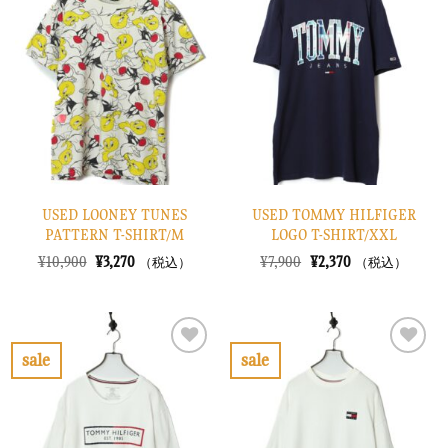
に
に
入
入
り
り
に
に
す
す
る
る
USED LOONEY TUNES
USED TOMMY HILFIGER
PATTERN T-SHIRT/M
LOGO T-SHIRT/XXL
元
現
元
現
¥
10,900
¥
3,270
¥
7,900
¥
2,370
（税込）
（税込）
の
在
の
在
価
の
価
の
格
価
格
価
は
格
は
格
¥10,900
は
¥7,900
は
で
¥3,270
で
¥2,370
sale
sale
し
で
し
で
お
お
た。
す。
た。
す。
気
気
に
に
入
入