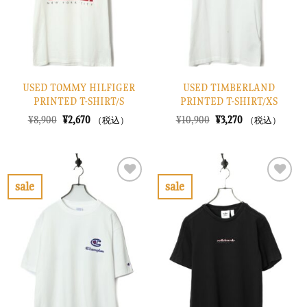
す
す
る
る
USED TOMMY HILFIGER
USED TIMBERLAND
PRINTED T-SHIRT/S
PRINTED T-SHIRT/XS
元
現
元
現
¥
8,900
¥
2,670
¥
10,900
¥
3,270
（税込）
（税込）
の
在
の
在
価
の
価
の
格
価
格
価
は
格
は
格
¥8,900
は
¥10,900
は
で
¥2,670
で
¥3,270
sale
sale
し
で
し
で
お
お
た。
す。
た。
す。
気
気
に
に
入
入
り
り
に
に
す
す
る
る