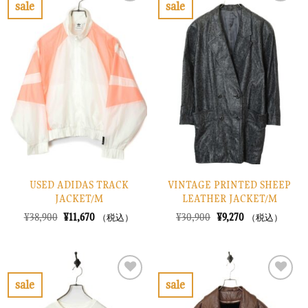
で
¥3,870
sale
sale
た。
す。
し
で
お
お
た。
す。
気
気
に
に
入
入
り
り
に
に
す
す
る
る
USED ADIDAS TRACK
VINTAGE PRINTED SHEEP
JACKET/M
LEATHER JACKET/M
元
現
元
現
¥
38,900
¥
11,670
¥
30,900
¥
9,270
（税込）
（税込）
の
在
の
在
価
の
価
の
格
価
格
価
は
格
は
格
¥38,900
は
¥30,900
は
で
¥11,670
で
¥9,270
sale
sale
し
で
し
で
お
お
た。
す。
た。
す。
気
気