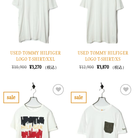
り
り
に
に
す
す
る
る
USED TOMMY HILFIGER
USED TOMMY HILFIGER
LOGO T-SHIRT/XXL
LOGO T-SHIRT/XS
元
現
元
現
¥
10,900
¥
3,270
¥
12,900
¥
3,870
（税込）
（税込）
の
在
の
在
価
の
価
の
格
価
格
価
は
格
は
格
¥10,900
は
¥12,900
は
で
¥3,270
で
¥3,870
sale
sale
し
で
し
で
お
お
た。
す。
た。
す。
気
気
に
に
入
入
り
り
に
に