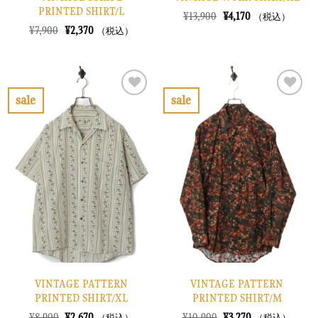
PRINTED SHIRT/L
元
現
¥
13,900
¥
4,170
（税込）
の
在
元
現
¥
7,900
¥
2,370
（税込）
価
の
の
在
格
価
価
の
は
格
格
価
¥13,900
は
は
格
で
¥4,170
¥7,900
は
し
で
で
¥2,370
sale
sale
た。
す。
し
で
お
お
た。
す。
気
気
に
に
入
入
り
り
に
に
す
す
る
る
VINTAGE PATTERN
VINTAGE PATTERN
PRINTED SHIRT/XL
PRINTED SHIRT/M
元
現
元
現
¥
8,900
¥
2,670
¥
10,900
¥
3,270