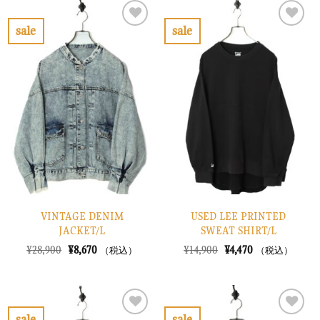
は
格
は
格
¥13,900
は
¥16,900
は
で
¥4,170
で
¥5,070
sale
sale
し
で
し
で
お
お
た。
す。
た。
す。
気
気
に
に
入
入
り
り
に
に
す
す
る
る
VINTAGE DENIM
USED LEE PRINTED
JACKET/L
SWEAT SHIRT/L
元
現
元
現
¥
28,900
¥
8,670
¥
14,900
¥
4,470
（税込）
（税込）
の
在
の
在
価
の
価
の
格
価
格
価
は
格
は
格
¥28,900
は
¥14,900
は
で
¥8,670
で
¥4,470
sale
sale