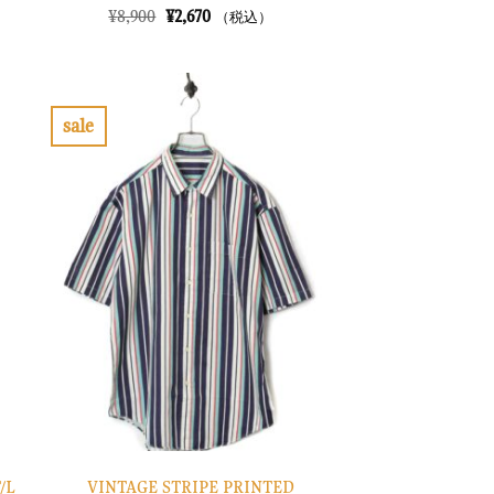
元
現
¥
8,900
¥
2,670
（税込）
の
在
価
の
格
価
は
格
¥8,900
は
で
¥2,670
sale
し
で
お
た。
す。
気
に
入
り
に
す
る
VINTAGE STRIPE PRINTED
/L