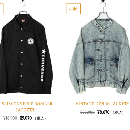
e
sale
お
お
気
気
に
に
入
入
り
り
に
に
す
す
る
る
USED CONVERSE BOMBER
VINTAGE DENIM JACKET/
JACKET/L
元
現
¥
28,900
¥
8,670
（税込）
の
在
元
現
¥
16,900
¥
5,070
（税込）
価
の
の
在
格
価
価
の