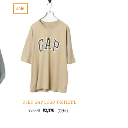
sale
お
気
に
入
り
に
す
る
L
USED GAP LOGO T-SHIRT/L
元
現
¥
7,900
¥
2,370
（税込）
の
在
価
の
格
価