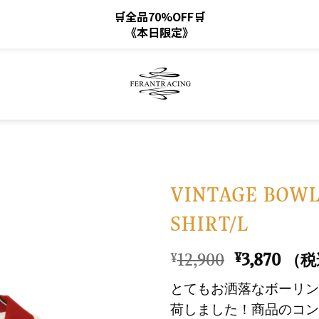
🛒全品70%OFF🛒
《本日限定》
VINTAGE BOW
SHIRT/L
お
気
元
現
12,900
3,870
¥
¥
（税
に
の
在
入
とてもお洒落なボーリン
価
の
り
荷しました！商品のコン
格
価