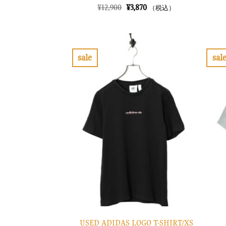
元
現
¥
12,900
¥
3,870
（税込）
の
在
価
の
格
価
は
格
¥12,900
は
で
¥3,870
sale
sal
し
で
お
た。
す。
気
に
入
り
に
す
る
USED ADIDAS LOGO T-SHIRT/XS