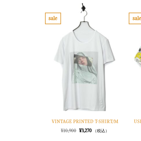
格
価
は
格
¥13,900
は
で
¥4,170
sale
sal
し
で
お
た。
す。
気
に
入
り
に
す
る
US
VINTAGE PRINTED T-SHIRT/M
元
現
¥
10,900
¥
3,270
（税込）
の
在
価
の