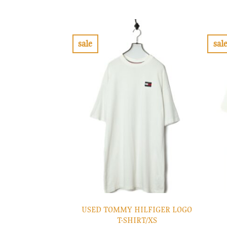
格
価
は
格
¥10,900
は
で
¥3,270
し
で
sale
sal
た。
す。
お
気
に
入
り
に
す
る
USED TOMMY HILFIGER LOGO
T-SHIRT/XS