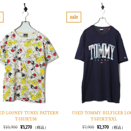
は
格
格
価
¥28,900
は
は
格
で
¥8,670
¥16,900
は
し
で
で
¥5,070
e
sale
た。
す。
し
で
お
お
た。
す。
気
気
に
に
入
入
り
り
に
に
す
す
る
る
ED LOONEY TUNES PATTERN
USED TOMMY HILFIGER LO
T-SHIRT/M
T-SHIRT/XXL
元
現
元
現
¥
10,900
¥
3,270
¥
7,900
¥
2,370
（税込）
（税込）