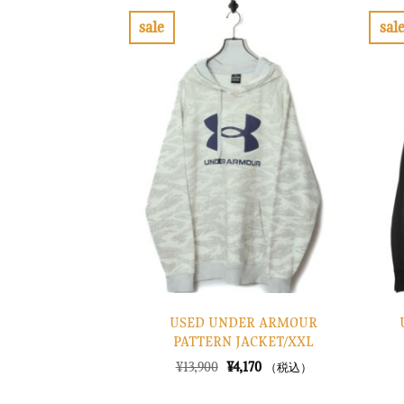
sale
sal
お
気
に
入
り
に
す
る
USED UNDER ARMOUR
PATTERN JACKET/XXL
元
現
¥
13,900
¥
4,170
（税込）
の
在
価
の