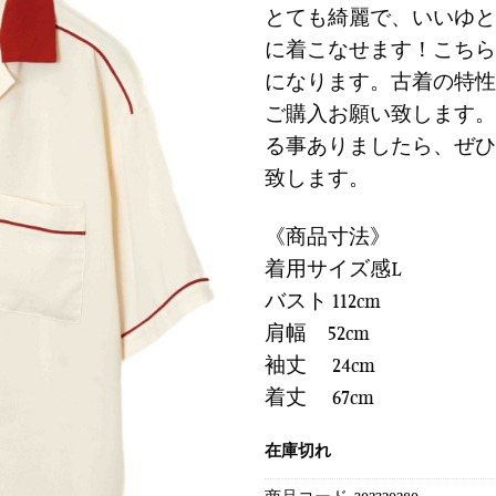
に
とても綺麗で、いいゆと
は
格
す
に着こなせます！こちら
¥12,900
は
る
で
¥3,8
になります。古着の特性
し
で
ご購入お願い致します。
た。
す
る事ありましたら、ぜひ
致します。
《商品寸法》
着用サイズ感L
バスト 112cm
肩幅 52cm
袖丈 24cm
着丈 67cm
在庫切れ