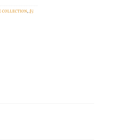
E COLLECTION
,
お