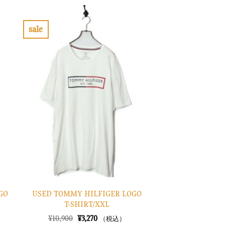
は
格
¥7,900
は
で
¥2,370
し
で
sale
た。
す。
お
気
に
入
り
に
す
る
GO
USED TOMMY HILFIGER LOGO
T-SHIRT/XXL
元
現
¥
10,900
¥
3,270
（税込）