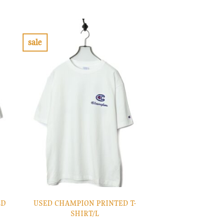
の
在
価
の
格
価
は
格
¥10,900
は
で
¥3,270
sale
し
で
お
た。
す。
気
に
入
り
に
す
る
ED
USED CHAMPION PRINTED T-
SHIRT/L