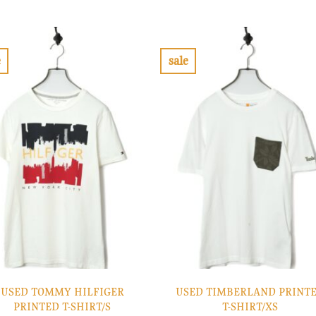
の
在
の
在
価
の
価
の
格
価
格
価
は
格
は
格
¥10,900
は
¥7,900
は
で
¥3,270
で
¥2,370
e
sale
し
で
し
で
お
お
た。
す。
た。
す。
気
気
に
に
入
入
り
り
に
に
す
す
る
る
USED TOMMY HILFIGER
USED TIMBERLAND PRINT
PRINTED T-SHIRT/S
T-SHIRT/XS