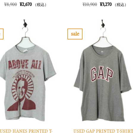
元
現
元
現
¥
8,900
¥
2,670
¥
10,900
¥
3,270
（税込）
（税込）
の
在
の
在
価
の
価
の
格
価
格
価
は
格
は
格
¥8,900
は
¥10,900
は
で
¥2,670
で
¥3,270
e
sale
し
で
し
で
お
お
た。
す。
た。
す。
気
気
に
に
入
入
り
り
に
に
す
す
る
る
USED HANES PRINTED T-
USED GAP PRINTED T-SHIRT