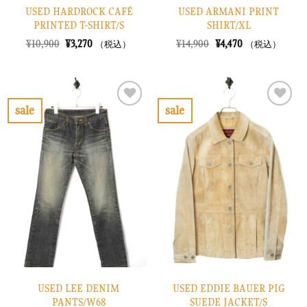
USED HARDROCK CAFÉ
USED ARMANI PRINT
PRINTED T-SHIRT/S
SHIRT/XL
元
現
元
現
¥
10,900
¥
3,270
¥
14,900
¥
4,470
（税込）
（税込）
の
在
の
在
価
の
価
の
格
価
格
価
は
格
は
格
¥10,900
は
¥14,900
は
で
¥3,270
で
¥4,470
sale
sale
し
で
し
で
お
お
た。
す。
た。
す。
気
気
に
に
入
入
り
り
に
に
す
す
る
る
USED LEE DENIM
USED EDDIE BAUER PIG
PANTS/W68
SUEDE JACKET/S