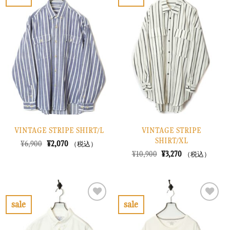
し
で
し
で
お
お
た。
す。
た。
す。
気
気
に
に
入
入
り
り
に
に
す
す
る
る
VINTAGE STRIPE SHIRT/L
VINTAGE STRIPE
SHIRT/XL
元
現
¥
6,900
¥
2,070
（税込）
の
在
元
現
¥
10,900
¥
3,270
（税込）
価
の
の
在
格
価
価
の
は
格
格
価
¥6,900
は
は
格
で
¥2,070
¥10,900
は
し
で
で
¥3,270
sale
sale
た。
す。
し
で
お
お
た。
す。
気
気