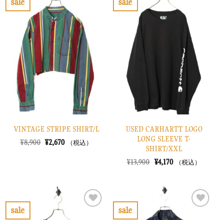
sale
sale
た。
す。
し
で
お
お
た。
す。
気
気
に
に
入
入
り
り
に
に
す
す
る
る
VINTAGE STRIPE SHIRT/L
USED CARHARTT LOGO
LONG SLEEVE T-
元
現
¥
8,900
¥
2,670
（税込）
SHIRT/XXL
の
在
価
の
元
現
¥
13,900
¥
4,170
（税込）
格
価
の
在
は
格
価
の
¥8,900
は
格
価
で
¥2,670
は
格
し
で
¥13,900
は
た。
す。
で
¥4,170
sale
sale
し
で
お
お