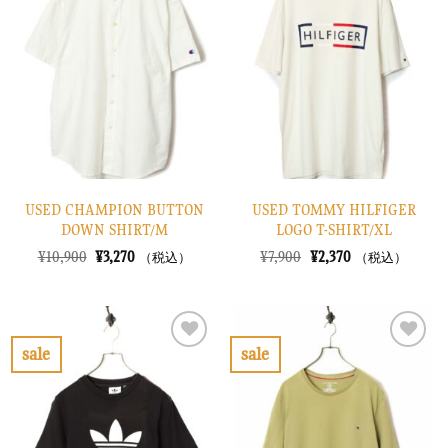
に
に
入
入
り
り
に
に
す
す
る
る
USED CHAMPION BUTTON
USED TOMMY HILFIGER
DOWN SHIRT/M
LOGO T-SHIRT/XL
元
現
元
現
¥
10,900
¥
3,270
¥
7,900
¥
2,370
（税込）
（税込）
の
在
の
在
価
の
価
の
格
価
格
価
は
格
は
格
¥10,900
は
¥7,900
は
で
¥3,270
で
¥2,370
sale
sale
し
で
し
で
お
お
た。
す。
た。
す。
気
気
に
に
入
入
り
り