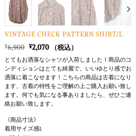
VINTAGE CHECK PATTERN SHIRT/L
元
現
6,900
2,070
¥
¥
（税込）
の
在
とてもお洒落なシャツが入荷しました！商品のコ
価
の
ンディションはとても綺麗で、いいゆとり感でお
格
価
洒落に着こなせます！こちらの商品は古着になり
は
格
ます。古着の特性をご理解の上ご購入お願い致し
¥6,900
は
で
¥2,070
ます。何でも気になる事ありましたら、ぜひご連
し
で
絡お願い致します。
た。
す。
《商品寸法》
着用サイズ感L