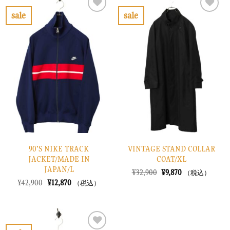
¥52,900
は
¥26,900
は
で
¥15,870
で
¥8,070
sale
sale
し
で
し
で
お
お
た。
す。
た。
す。
気
気
に
に
入
入
り
り
に
に
す
す
る
る
90’S NIKE TRACK
VINTAGE STAND COLLAR
JACKET/MADE IN
COAT/XL
JAPAN/L
元
現
¥
32,900
¥
9,870
（税込）
の
在
元
現
¥
42,900
¥
12,870
（税込）
価
の
の
在
格
価
価
の
は
格
格
価
¥32,900
は
は
格
で
¥9,870
¥42,900
は
し
で
で
¥12,870