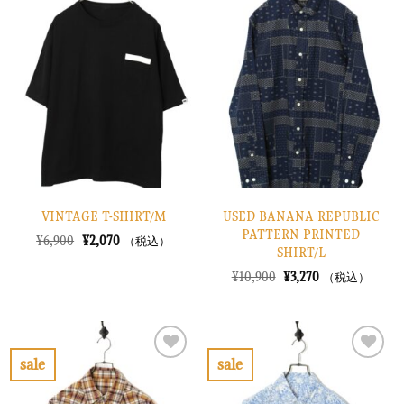
た。
す。
気
気
に
に
入
入
り
り
に
に
す
す
る
る
VINTAGE T-SHIRT/M
USED BANANA REPUBLIC
PATTERN PRINTED
元
現
¥
6,900
¥
2,070
（税込）
SHIRT/L
の
在
価
の
元
現
¥
10,900
¥
3,270
（税込）
格
価
の
在
は
格
価
の
¥6,900
は
格
価
で
¥2,070
は
格
し
で
¥10,900
は
た。
す。
で
¥3,270
sale
sale
し
で
お
お
た。
す。
気
気