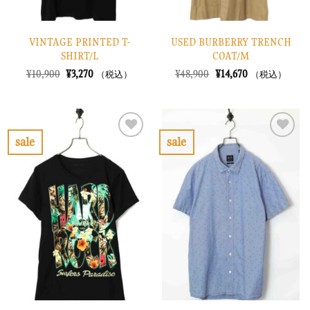
VINTAGE PRINTED T-
USED BURBERRY TRENCH
SHIRT/L
COAT/M
元
現
元
現
¥
10,900
¥
3,270
¥
48,900
¥
14,670
（税込）
（税込）
の
在
の
在
価
の
価
の
格
価
格
価
は
格
は
格
¥10,900
は
¥48,900
は
で
¥3,270
で
¥14,670
sale
sale
し
で
し
で
お
お
た。
す。
た。
す。
気
気
に
に
入
入
り
り
に
に
す
す
る
る