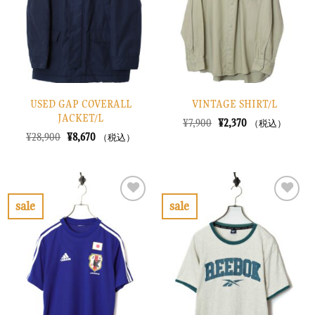
に
に
す
す
る
る
USED GAP COVERALL
VINTAGE SHIRT/L
JACKET/L
元
現
¥
7,900
¥
2,370
（税込）
の
在
元
現
¥
28,900
¥
8,670
（税込）
価
の
の
在
格
価
価
の
は
格
格
価
¥7,900
は
は
格
で
¥2,370
¥28,900
は
し
で
で
¥8,670
sale
sale
た。
す。
し
で
お
お
た。
す。
気
気
に
に
入
入
り
り
に
に
す
す
る
る