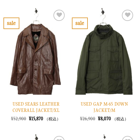
価
の
価
の
格
価
格
価
は
格
は
格
¥7,900
は
¥6,900
は
で
¥2,370
で
¥2,070
sale
sale
し
で
し
で
お
お
た。
す。
た。
す。
気
気
に
に
入
入
り
り
に
に
す
す
る
る
USED SEARS LEATHER
USED GAP M-65 DOWN
COVERALL JACKET/XL
JACKET/M
元
現
元
現
¥
52,900
¥
15,870
¥
26,900
¥
8,070
（税込）
（税込）
の
在
の
在
価
の
価
の
格
価
格
価
は
格
は
格