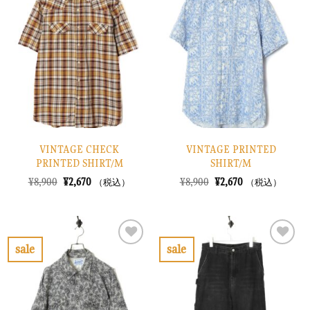
に
に
入
入
り
り
に
に
す
す
る
る
VINTAGE CHECK
VINTAGE PRINTED
PRINTED SHIRT/M
SHIRT/M
元
現
元
現
¥
8,900
¥
2,670
¥
8,900
¥
2,670
（税込）
（税込）
の
在
の
在
価
の
価
の
格
価
格
価
は
格
は
格
¥8,900
は
¥8,900
は
で
¥2,670
で
¥2,670
sale
sale
し
で
し
で
お
お
た。
す。
た。
す。
気
気
に
に
入
入