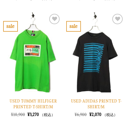
の
在
の
在
価
の
価
の
格
価
格
価
は
格
は
格
¥6,900
は
¥8,900
は
で
¥2,070
で
¥2,670
sale
sale
し
で
し
で
お
お
た。
す。
た。
す。
気
気
に
に
入
入
り
り
に
に
す
す
る
る
USED TOMMY HILFIGER
USED ADIDAS PRINTED T-
PRINTED T-SHIRT/M
SHIRT/M
元
現
元
現
¥
10,900
¥
3,270
¥
6,900
¥
2,070
（税込）
（税込）
の
在
の
在
価
の
価
の
格
価
格
価