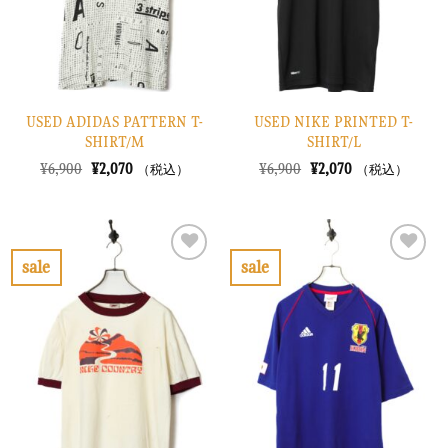
る
る
USED ADIDAS PATTERN T-
USED NIKE PRINTED T-
SHIRT/M
SHIRT/L
元
現
元
現
¥
6,900
¥
2,070
¥
6,900
¥
2,070
（税込）
（税込）
の
在
の
在
価
の
価
の
格
価
格
価
は
格
は
格
¥6,900
は
¥6,900
は
で
¥2,070
で
¥2,070
sale
sale
し
で
し
で
お
お
た。
す。
た。
す。
気
気
に
に
入
入
り
り
に
に
す
す
る
る