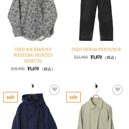
り
り
に
に
す
す
る
る
USED ROCKMOUNT
USED DENIM PANTS/W78
WESTERN PRINTED
元
現
¥
12,900
¥
3,870
（税込）
SHIRT/XL
の
在
価
の
元
現
¥
18,900
¥
5,670
（税込）
格
価
の
在
は
格
価
の
¥12,900
は
格
価
で
¥3,870
は
格
し
で
¥18,900
は
た。
す。
で
¥5,670
sale
sale
し
で
お
お
た。
す。
気
気
に
に
入
入
り
り