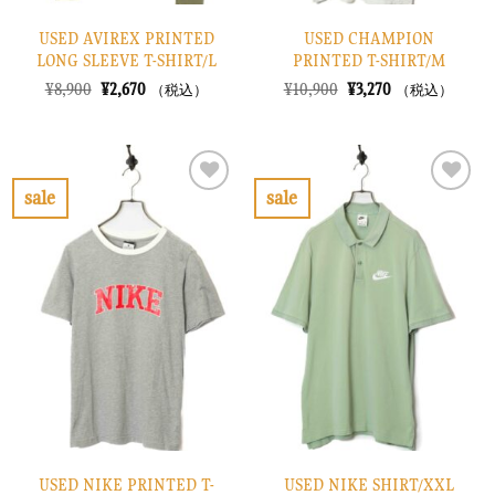
USED AVIREX PRINTED
USED CHAMPION
LONG SLEEVE T-SHIRT/L
PRINTED T-SHIRT/M
元
現
元
現
¥
8,900
¥
2,670
¥
10,900
¥
3,270
（税込）
（税込）
の
在
の
在
価
の
価
の
格
価
格
価
は
格
は
格
¥8,900
は
¥10,900
は
で
¥2,670
で
¥3,270
sale
sale
し
で
し
で
お
お
た。
す。
た。
す。
気
気
に
に
入
入
り
り
に
に
す
す
る
る
USED NIKE PRINTED T-
USED NIKE SHIRT/XXL