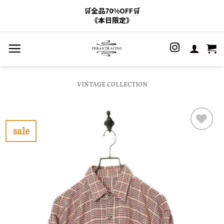
🛒全品70%OFF🛒
《本日限定》
Skip
to
content
VINTAGE COLLECTION
sale
お
気
に
入
り
に
す