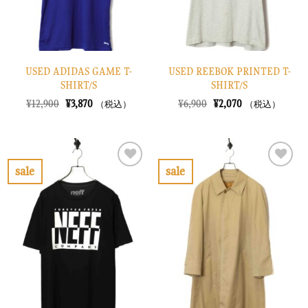
USED ADIDAS GAME T-
USED REEBOK PRINTED T-
SHIRT/S
SHIRT/S
元
現
元
現
¥
12,900
¥
3,870
¥
6,900
¥
2,070
（税込）
（税込）
の
在
の
在
価
の
価
の
格
価
格
価
は
格
は
格
¥12,900
は
¥6,900
は
で
¥3,870
で
¥2,070
sale
sale
し
で
し
で
お
お
た。
す。
た。
す。
気
気
に
に
入
入
り
り
に
に
す
す
る
る