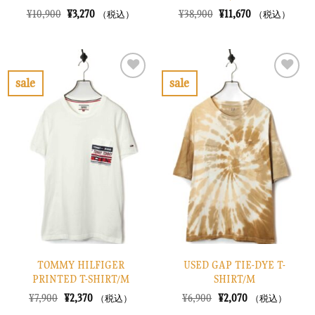
元
現
元
現
¥
10,900
¥
3,270
¥
38,900
¥
11,670
（税込）
（税込）
の
在
の
在
価
の
価
の
格
価
格
価
は
格
は
格
¥10,900
は
¥38,900
は
で
¥3,270
で
¥11,670
sale
sale
し
で
し
で
お
お
た。
す。
た。
す。
気
気
に
に
入
入
り
り
に
に
す
す
る
る
TOMMY HILFIGER
USED GAP TIE-DYE T-
PRINTED T-SHIRT/M
SHIRT/M
元
現
元
現
¥
7,900
¥
2,370
¥
6,900
¥
2,070
（税込）
（税込）
の
在
の
在