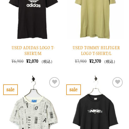
に
に
す
す
る
る
USED ADIDAS LOGO T-
USED TOMMY HILFIGER
SHIRT/M
LOGO T-SHIRT/L
元
現
元
現
¥
6,900
¥
2,070
¥
7,900
¥
2,370
（税込）
（税込）
の
在
の
在
価
の
価
の
格
価
格
価
は
格
は
格
¥6,900
は
¥7,900
は
で
¥2,070
で
¥2,370
sale
sale
し
で
し
で
お
お
た。
す。
た。
す。
気
気
に
に
入
入
り
り
に
に
す
す