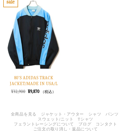
sale
た。
す。
し
で
お
た。
す。
気
に
入
り
に
す
る
80’S ADIDAS TRACK
JACKET/MADE IN USA/L
元
現
¥
32,900
¥
9,870
（税込）
の
在
価
の
格
価
は
格
¥32,900
は
全商品を見る
ジャケット・アウター
シャツ
パンツ
で
¥9,870
スウェット/ニット
Tシャツ
し
で
フェラントレーシングについて
ブログ
コンタクト
た。
す。
ご注文の取り消し・返品について