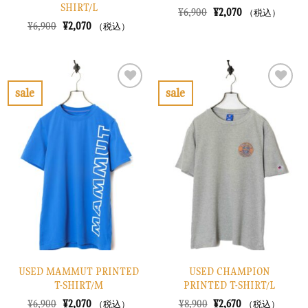
SHIRT/L
元
現
¥
6,900
¥
2,070
（税込）
の
在
元
現
¥
6,900
¥
2,070
（税込）
価
の
の
在
格
価
価
の
は
格
格
価
¥6,900
は
は
格
で
¥2,070
¥6,900
は
し
で
で
¥2,070
sale
sale
た。
す。
し
で
お
お
た。
す。
気
気
に
に
入
入
り
り
に
に
す
す
る
る
USED MAMMUT PRINTED
USED CHAMPION
T-SHIRT/M
PRINTED T-SHIRT/L
元
現
元
現
¥
6,900
¥
2,070
¥
8,900
¥
2,670
（税込）
（税込）