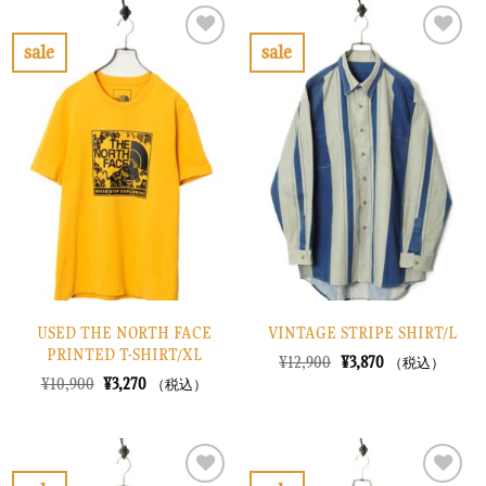
は
格
は
格
¥10,900
は
¥6,900
は
で
¥3,270
で
¥2,070
sale
sale
し
で
し
で
お
お
た。
す。
た。
す。
気
気
に
に
入
入
り
り
に
に
す
す
る
る
USED THE NORTH FACE
VINTAGE STRIPE SHIRT/L
PRINTED T-SHIRT/XL
元
現
¥
12,900
¥
3,870
（税込）
の
在
元
現
¥
10,900
¥
3,270
（税込）
価
の
の
在
格
価
価
の
は
格
格
価
¥12,900
は
は
格
で
¥3,870
¥10,900
は
し
で
で
¥3,270