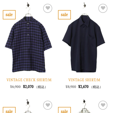
sale
sale
お
お
気
気
に
に
入
入
り
り
に
に
す
す
る
る
VINTAGE CHECK SHIRT/M
VINTAGE SHIRT/M
元
現
元
現
¥
6,900
¥
2,070
¥
8,900
¥
2,670
（税込）
（税込）
の
在
の
在
価
の
価
の
格
価
格
価
は
格
は
格
¥6,900
は
¥8,900
は
で
¥2,070
で
¥2,670
sale
sale