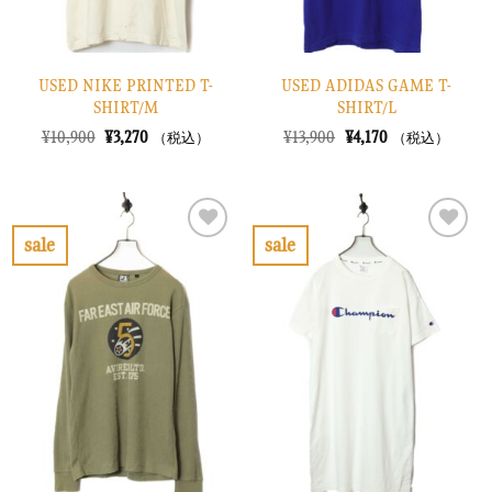
USED NIKE PRINTED T-
USED ADIDAS GAME T-
SHIRT/M
SHIRT/L
元
現
元
現
¥
10,900
¥
3,270
¥
13,900
¥
4,170
（税込）
（税込）
の
在
の
在
価
の
価
の
格
価
格
価
は
格
は
格
¥10,900
は
¥13,900
は
で
¥3,270
で
¥4,170
sale
sale
し
で
し
で
お
お
た。
す。
た。
す。
気
気
に
に
入
入
り
り
に
に
す
す
る
る