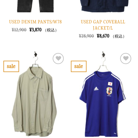
USED DENIM PANTS/W78
USED GAP COVERALL
JACKET/L
元
現
¥
12,900
¥
3,870
（税込）
の
在
元
現
¥
28,900
¥
8,670
（税込）
価
の
の
在
格
価
価
の
は
格
格
価
¥12,900
は
は
格
で
¥3,870
¥28,900
は
し
で
で
¥8,670
sale
sale
た。
す。
し
で
お
お
た。
す。
気
気
に
に
入
入
り
り
に
に
す
す
る
る