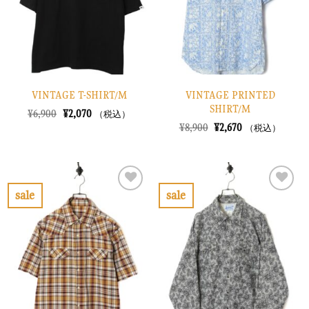
す
す
る
る
VINTAGE T-SHIRT/M
VINTAGE PRINTED
SHIRT/M
元
現
¥
6,900
¥
2,070
（税込）
の
在
元
現
¥
8,900
¥
2,670
（税込）
価
の
の
在
格
価
価
の
は
格
格
価
¥6,900
は
は
格
で
¥2,070
¥8,900
は
し
で
で
¥2,670
sale
sale
た。
す。
し
で
お
お
た。
す。
気
気
に
に
入
入
り
り
に
に
す
す
る
る