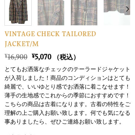
VINTAGE CHECK TAILORED
JACKET/M
元
現
16,900
5,070
¥
¥
（税込）
の
在
とてもお洒落なチェックのテーラードジャケット
価
の
が入荷しました！商品のコンディションはとても
格
価
綺麗で、いいゆとり感でお洒落に着こなせます！
は
格
薄手の生地感でこれからの季節におすすめです！
¥16,900
は
で
¥5,070
こちらの商品は古着になります。古着の特性をご
し
で
理解の上ご購入お願い致します。何でも気になる
た。
す。
事ありましたら、ぜひご連絡お願い致します。