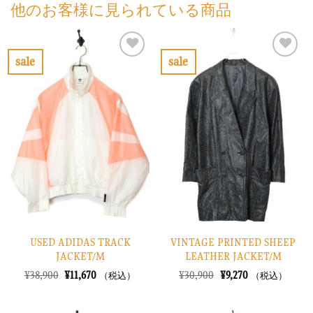
他のお客様に見られている商品
sale
sale
お
お
気
気
に
に
入
入
り
り
に
に
す
す
る
る
USED ADIDAS TRACK
VINTAGE PRINTED SHEEP
JACKET/M
LEATHER JACKET/M
元
現
元
現
¥
38,900
¥
11,670
¥
30,900
¥
9,270
（税込）
（税込）
の
在
の
在
価
の
価
の
格
価
格
価