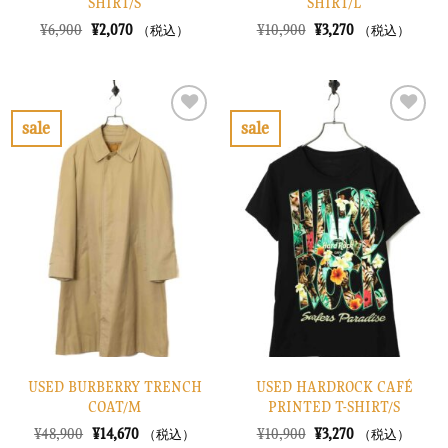
SHIRT/S
SHIRT/L
元
現
元
現
¥
6,900
¥
2,070
¥
10,900
¥
3,270
（税込）
（税込）
の
在
の
在
価
の
価
の
格
価
格
価
は
格
は
格
¥6,900
は
¥10,900
は
で
¥2,070
で
¥3,270
sale
sale
し
で
し
で
お
お
た。
す。
た。
す。
気
気
に
に
入
入
り
り
に
に
す
す
る
る
USED BURBERRY TRENCH
USED HARDROCK CAFÉ
COAT/M
PRINTED T-SHIRT/S
元
現
元
現
¥
48,900
¥
14,670
¥
10,900
¥
3,270
（税込）
（税込）