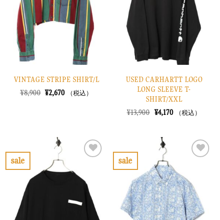
に
に
す
す
る
る
VINTAGE STRIPE SHIRT/L
USED CARHARTT LOGO
LONG SLEEVE T-
元
現
¥
8,900
¥
2,670
（税込）
SHIRT/XXL
の
在
価
の
元
現
¥
13,900
¥
4,170
（税込）
格
価
の
在
は
格
価
の
¥8,900
は
格
価
で
¥2,670
は
格
し
で
¥13,900
は
た。
す。
で
¥4,170
sale
sale
し
で
お
お
た。
す。
気
気
に
に
入
入
り
り
に
に