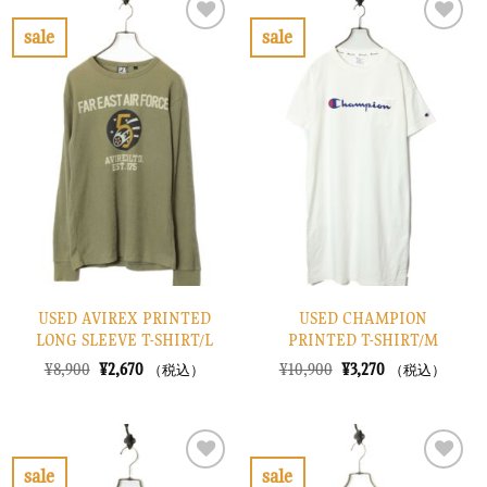
¥6,900
は
¥13,900
は
で
¥2,070
で
¥4,170
sale
sale
し
で
し
で
お
お
た。
す。
た。
す。
気
気
に
に
入
入
り
り
に
に
す
す
る
る
USED AVIREX PRINTED
USED CHAMPION
LONG SLEEVE T-SHIRT/L
PRINTED T-SHIRT/M
元
現
元
現
¥
8,900
¥
2,670
¥
10,900
¥
3,270
（税込）
（税込）
の
在
の
在
価
の
価
の
格
価
格
価
は
格
は
格
¥8,900
は
¥10,900
は
で
¥2,670
で
¥3,270
sale
sale
し
で
し
で