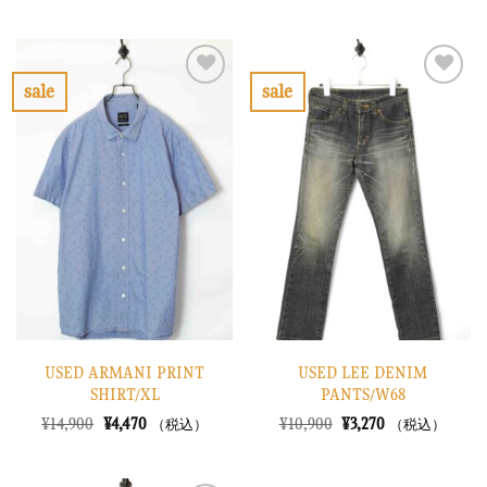
の
在
の
在
価
の
価
の
格
価
格
価
は
格
は
格
¥48,900
は
¥10,900
は
で
¥14,670
で
¥3,270
sale
sale
し
で
し
で
お
お
た。
す。
た。
す。
気
気
に
に
入
入
り
り
に
に
す
す
る
る
USED ARMANI PRINT
USED LEE DENIM
SHIRT/XL
PANTS/W68
元
現
元
現
¥
14,900
¥
4,470
¥
10,900
¥
3,270
（税込）
（税込）
の
在
の
在
価
の
価
の
格
価
格
価