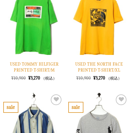
に
に
入
入
り
り
に
に
す
す
る
る
USED TOMMY HILFIGER
USED THE NORTH FACE
PRINTED T-SHIRT/M
PRINTED T-SHIRT/XL
元
現
元
現
¥
10,900
¥
3,270
¥
10,900
¥
3,270
（税込）
（税込）
の
在
の
在
価
の
価
の
格
価
格
価
は
格
は
格
¥10,900
は
¥10,900
は
で
¥3,270
で
¥3,270
sale
sale
し
で
し
で
お
お
た。
す。
た。
す。
気
気
に
に
入
入