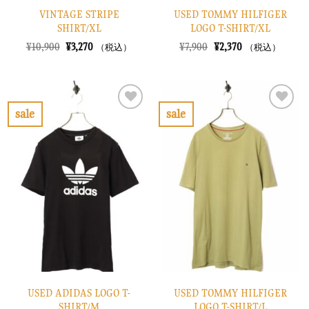
VINTAGE STRIPE
USED TOMMY HILFIGER
SHIRT/XL
LOGO T-SHIRT/XL
元
現
元
現
¥
10,900
¥
3,270
¥
7,900
¥
2,370
（税込）
（税込）
の
在
の
在
価
の
価
の
格
価
格
価
は
格
は
格
¥10,900
は
¥7,900
は
で
¥3,270
で
¥2,370
sale
sale
し
で
し
で
お
お
た。
す。
た。
す。
気
気
に
に
入
入
り
り
に
に
す
す
る
る
USED ADIDAS LOGO T-
USED TOMMY HILFIGER
SHIRT/M
LOGO T-SHIRT/L