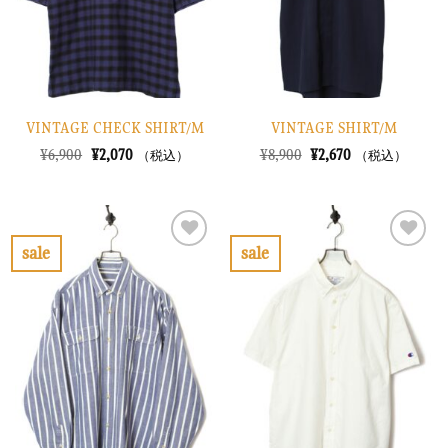
す
す
る
る
VINTAGE CHECK SHIRT/M
VINTAGE SHIRT/M
元
現
元
現
¥
6,900
¥
2,070
¥
8,900
¥
2,670
（税込）
（税込）
の
在
の
在
価
の
価
の
格
価
格
価
は
格
は
格
¥6,900
は
¥8,900
は
で
¥2,070
で
¥2,670
sale
sale
し
で
し
で
お
お
た。
す。
た。
す。
気
気
に
に
入
入
り
り
に
に
す
す
る
る