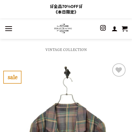
🛒全品70%OFF🛒
《本日限定》
Skip
to
content
VINTAGE COLLECTION
sale
お
気
に
入
り
に
す