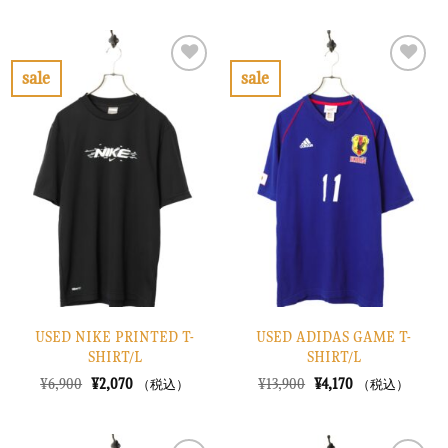
価
の
価
の
格
価
格
価
は
格
は
格
¥6,900
は
¥10,900
は
で
¥2,070
で
¥3,270
sale
sale
し
で
し
で
お
お
た。
す。
た。
す。
気
気
に
に
入
入
り
り
に
に
す
す
る
る
USED NIKE PRINTED T-
USED ADIDAS GAME T-
SHIRT/L
SHIRT/L
元
現
元
現
¥
6,900
¥
2,070
¥
13,900
¥
4,170
（税込）
（税込）
の
在
の
在
価
の
価
の
格
価
格
価
は
格
は
格