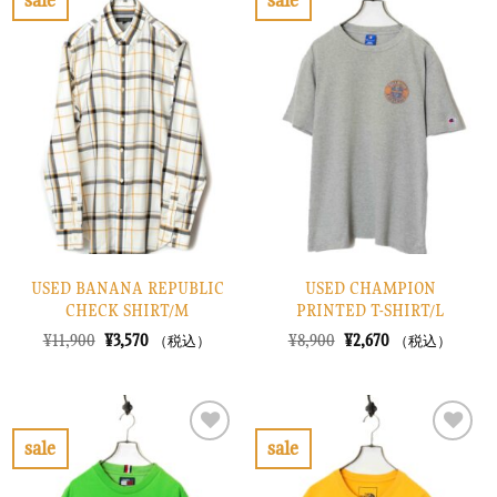
sale
sale
し
で
し
で
お
お
た。
す。
た。
す。
気
気
に
に
入
入
り
り
に
に
す
す
る
る
USED BANANA REPUBLIC
USED CHAMPION
CHECK SHIRT/M
PRINTED T-SHIRT/L
元
現
元
現
¥
11,900
¥
3,570
¥
8,900
¥
2,670
（税込）
（税込）
の
在
の
在
価
の
価
の
格
価
格
価
は
格
は
格
¥11,900
は
¥8,900
は
で
¥3,570
で
¥2,670
sale
sale
し
で
し
で
お
お
た。
す。
た。
す。
気
気