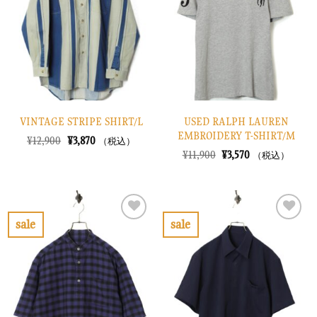
り
り
に
に
す
す
る
る
VINTAGE STRIPE SHIRT/L
USED RALPH LAUREN
EMBROIDERY T-SHIRT/M
元
現
¥
12,900
¥
3,870
（税込）
の
在
元
現
¥
11,900
¥
3,570
（税込）
価
の
の
在
格
価
価
の
は
格
格
価
¥12,900
は
は
格
で
¥3,870
¥11,900
は
し
で
で
¥3,570
sale
sale
た。
す。
し
で
お
お
た。
す。
気
気
に
に
入
入
り
り
に
に