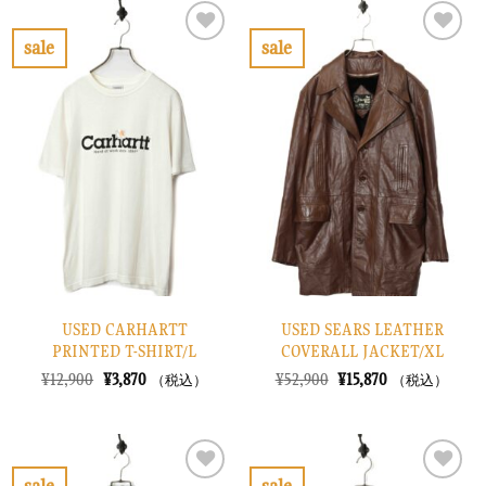
は
格
は
格
¥38,900
は
¥30,900
は
で
¥11,670
で
¥9,270
sale
sale
し
で
し
で
お
お
た。
す。
た。
す。
気
気
に
に
入
入
り
り
に
に
す
す
る
る
USED CARHARTT
USED SEARS LEATHER
PRINTED T-SHIRT/L
COVERALL JACKET/XL
元
現
元
現
¥
12,900
¥
3,870
¥
52,900
¥
15,870
（税込）
（税込）
の
在
の
在
価
の
価
の
格
価
格
価
は
格
は
格
¥12,900
は
¥52,900
は
で
¥3,870
で
¥15,870