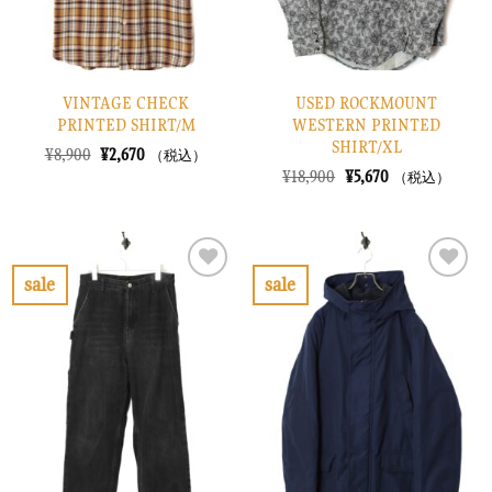
VINTAGE CHECK
USED ROCKMOUNT
PRINTED SHIRT/M
WESTERN PRINTED
SHIRT/XL
元
現
¥
8,900
¥
2,670
（税込）
の
在
元
現
¥
18,900
¥
5,670
（税込）
価
の
の
在
格
価
価
の
は
格
格
価
¥8,900
は
は
格
で
¥2,670
¥18,900
は
し
で
で
¥5,670
sale
sale
た。
す。
し
で
お
お
た。
す。
気
気
に
に
入
入
り
り
に
に
す
す
る
る