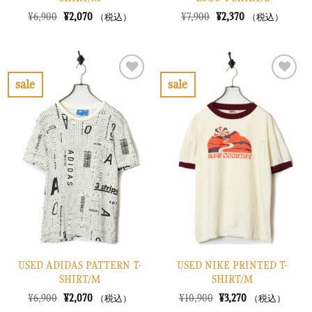
元
現
元
現
¥
6,900
¥
2,070
¥
7,900
¥
2,370
（税込）
（税込）
の
在
の
在
価
の
価
の
格
価
格
価
は
格
は
格
¥6,900
は
¥7,900
は
で
¥2,070
で
¥2,370
sale
sale
し
で
し
で
お
お
た。
す。
た。
す。
気
気
に
に
入
入
り
り
に
に
す
す
る
る
USED ADIDAS PATTERN T-
USED NIKE PRINTED T-
SHIRT/M
SHIRT/M
元
現
元
現
¥
6,900
¥
2,070
¥
10,900
¥
3,270
（税込）
（税込）
の
在
の
在