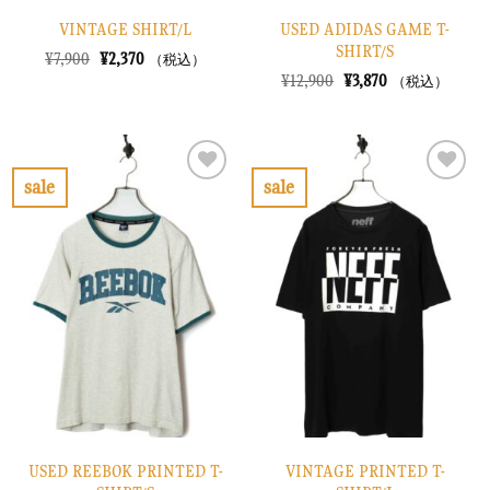
VINTAGE SHIRT/L
USED ADIDAS GAME T-
SHIRT/S
元
現
¥
7,900
¥
2,370
（税込）
の
在
元
現
¥
12,900
¥
3,870
（税込）
価
の
の
在
格
価
価
の
は
格
格
価
¥7,900
は
は
格
で
¥2,370
¥12,900
は
し
で
で
¥3,870
sale
sale
た。
す。
し
で
お
お
た。
す。
気
気
に
に
入
入
り
り
に
に
す
す
る
る
USED REEBOK PRINTED T-
VINTAGE PRINTED T-