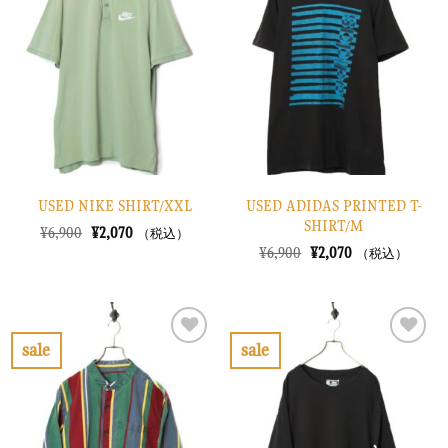
入
入
り
り
に
に
す
す
る
る
USED NIKE SHIRT/XXL
USED ADIDAS PRINTED T-
SHIRT/M
元
現
¥
6,900
¥
2,070
（税込）
の
在
元
現
¥
6,900
¥
2,070
（税込）
価
の
の
在
格
価
価
の
は
格
格
価
¥6,900
は
は
格
で
¥2,070
¥6,900
は
し
で
で
¥2,070
sale
sale
た。
す。
し
で
お
お
た。
す。
気
気
に
に
入
入
り
り