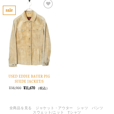
は
格
は
格
¥14,900
は
¥10,900
は
で
¥4,470
で
¥3,270
sale
し
で
し
で
お
た。
す。
た。
す。
気
に
入
り
に
す
る
USED EDDIE BAUER PIG
SUEDE JACKET/S
元
現
¥
38,900
¥
11,670
（税込）
の
在
価
の
格
価
は
格
¥38,900
は
全商品を見る
ジャケット・アウター
シャツ
パンツ
で
¥11,670
スウェット/ニット
Tシャツ