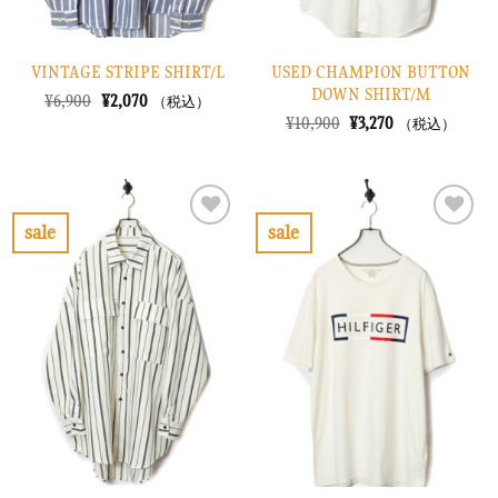
VINTAGE STRIPE SHIRT/L
USED CHAMPION BUTTON
DOWN SHIRT/M
元
現
¥
6,900
¥
2,070
（税込）
の
在
元
現
¥
10,900
¥
3,270
（税込）
価
の
の
在
格
価
価
の
は
格
格
価
¥6,900
は
は
格
で
¥2,070
¥10,900
は
し
で
で
¥3,270
sale
sale
た。
す。
し
で
お
お
た。
す。
気
気
に
に
入
入
り
り
に
に
す
す
る
る