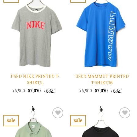
お
お
た。
す。
た。
す。
気
気
に
に
入
入
り
り
に
に
す
す
る
る
USED NIKE PRINTED T-
USED MAMMUT PRINTED
SHIRT/L
T-SHIRT/M
元
現
元
現
¥
6,900
¥
2,070
¥
6,900
¥
2,070
（税込）
（税込）
の
在
の
在
価
の
価
の
格
価
格
価
は
格
は
格
¥6,900
は
¥6,900
は
で
¥2,070
で
¥2,070
sale
sale
し
で
し
で
お
お
た。
す。
た。
す。
気
気
に
に