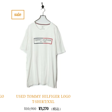
は
格
¥7,900
は
で
¥2,370
し
で
sale
た。
す。
お
気
に
入
り
に
す
る
GO
USED TOMMY HILFIGER LOGO
T-SHIRT/XXL
元
現
¥
10,900
¥
3,270
（税込）