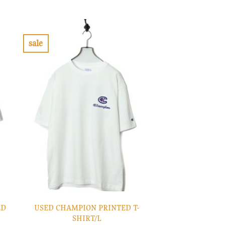
の
在
価
の
格
価
は
格
¥10,900
は
で
¥3,270
sale
し
で
お
た。
す。
気
に
入
り
に
す
る
ED
USED CHAMPION PRINTED T-
SHIRT/L