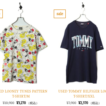
は
格
格
価
¥28,900
は
は
格
で
¥8,670
¥16,900
は
し
で
で
¥5,070
e
sale
た。
す。
し
で
お
お
た。
す。
気
気
に
に
入
入
り
り
に
に
す
す
る
る
ED LOONEY TUNES PATTERN
USED TOMMY HILFIGER LO
T-SHIRT/M
T-SHIRT/XXL
元
現
元
現
¥
10,900
¥
3,270
¥
7,900
¥
2,370
（税込）
（税込）