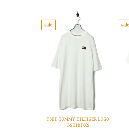
格
価
は
格
¥10,900
は
で
¥3,270
し
で
sale
sal
た。
す。
お
気
に
入
り
に
す
る
USED TOMMY HILFIGER LOGO
T-SHIRT/XS