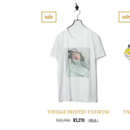
格
価
は
格
¥13,900
は
で
¥4,170
sale
sal
し
で
お
た。
す。
気
に
入
り
に
す
る
US
VINTAGE PRINTED T-SHIRT/M
元
現
¥
10,900
¥
3,270
（税込）
の
在
価
の