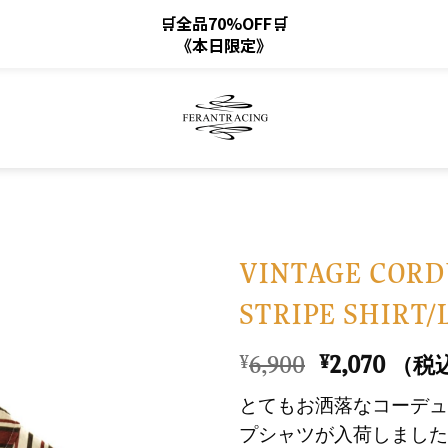
🛒全品70%OFF🛒
《本日限定》
VINTAGE COR
STRIPE SHIRT/
お
気
元
現
6,900
2,070
¥
¥
（税
に
の
在
入
とてもお洒落なコーデュ
価
の
り
プシャツが入荷しました
格
価