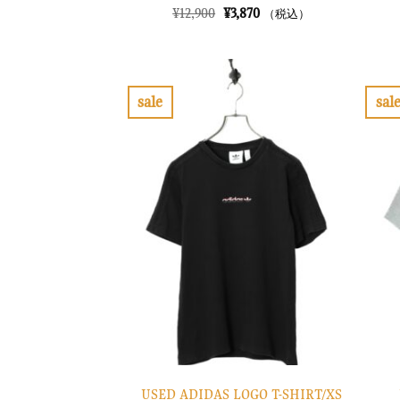
元
現
¥
12,900
¥
3,870
（税込）
の
在
価
の
格
価
は
格
¥12,900
は
で
¥3,870
sale
sal
し
で
お
た。
す。
気
に
入
り
に
す
る
USED ADIDAS LOGO T-SHIRT/XS