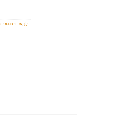
E COLLECTION
,
お