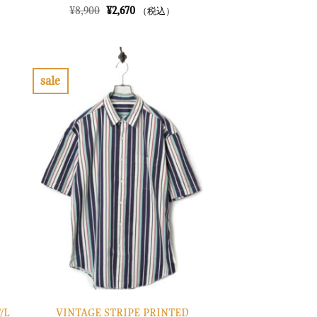
元
現
¥
8,900
¥
2,670
（税込）
の
在
価
の
格
価
は
格
¥8,900
は
で
¥2,670
sale
し
で
お
た。
す。
気
に
入
り
に
す
る
VINTAGE STRIPE PRINTED
/L