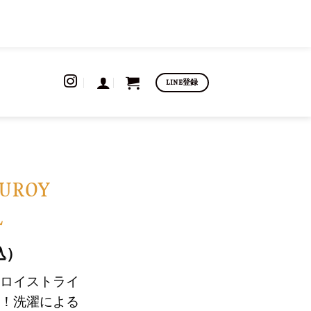
LINE登録
DUROY
L
込）
ロイストライ
！洗濯による