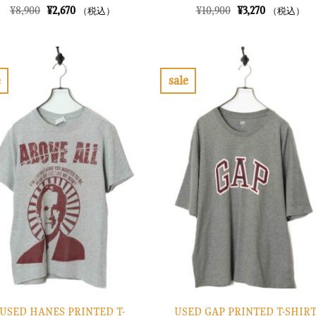
元
現
元
現
¥
8,900
¥
2,670
¥
10,900
¥
3,270
（税込）
（税込）
の
在
の
在
価
の
価
の
格
価
格
価
は
格
は
格
¥8,900
は
¥10,900
は
で
¥2,670
で
¥3,270
e
sale
し
で
し
で
お
お
た。
す。
た。
す。
気
気
に
に
入
入
り
り
に
に
す
す
る
る
USED HANES PRINTED T-
USED GAP PRINTED T-SHIRT