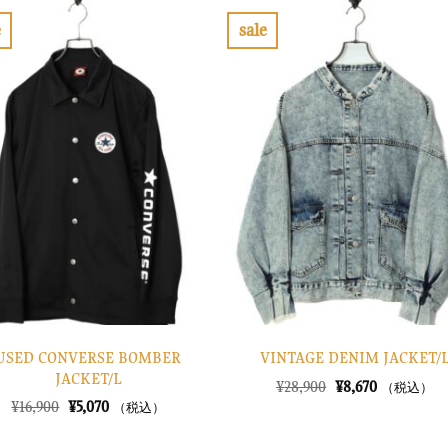
e
sale
お
お
気
気
に
に
入
入
り
り
に
に
す
す
る
る
USED CONVERSE BOMBER
VINTAGE DENIM JACKET/
JACKET/L
元
現
¥
28,900
¥
8,670
（税込）
の
在
元
現
¥
16,900
¥
5,070
（税込）
価
の
の
在
格
価
価
の