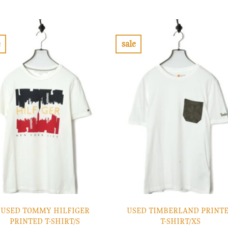
の
在
の
在
価
の
価
の
格
価
格
価
は
格
は
格
¥10,900
は
¥7,900
は
で
¥3,270
で
¥2,370
e
sale
し
で
し
で
お
お
た。
す。
た。
す。
気
気
に
に
入
入
り
り
に
に
す
す
る
る
USED TOMMY HILFIGER
USED TIMBERLAND PRINT
PRINTED T-SHIRT/S
T-SHIRT/XS