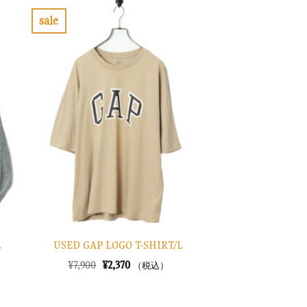
sale
お
気
に
入
り
に
す
る
L
USED GAP LOGO T-SHIRT/L
元
現
¥
7,900
¥
2,370
（税込）
の
在
価
の
格
価