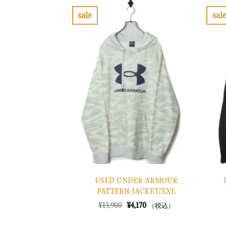
sale
sal
お
気
に
入
り
に
す
る
USED UNDER ARMOUR
PATTERN JACKET/XXL
元
現
¥
13,900
¥
4,170
（税込）
の
在
価
の