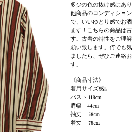
に
多少の色の抜け感はあり
は
格
す
他商品のコンディション
¥6,900
は
る
で
¥2,07
で、いいゆとり感でお洒
し
で
ます！こちらの商品は古
た。
す。
す。古着の特性をご理解
願い致します。何でも気
ましたら、ぜひご連絡お
す。
《商品寸法》
着用サイズ感L
バスト 118cm
肩幅 44cm
袖丈 58cm
着丈 78cm