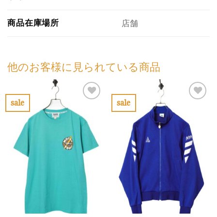
商品在庫場所
店舗
他のお客様に見られている商品
sale
sale
お
お
気
気
に
に
入
入
り
り
に
に
す
す
る
る