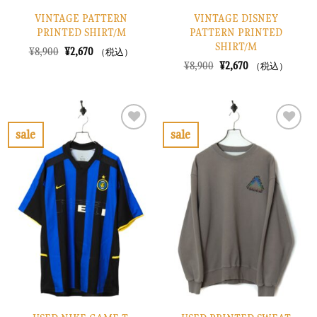
VINTAGE PATTERN
VINTAGE DISNEY
PRINTED SHIRT/M
PATTERN PRINTED
SHIRT/M
元
現
¥
8,900
¥
2,670
（税込）
の
在
元
現
¥
8,900
¥
2,670
（税込）
価
の
の
在
格
価
価
の
は
格
格
価
¥8,900
は
は
格
で
¥2,670
¥8,900
は
し
で
で
¥2,670
sale
sale
た。
す。
し
で
お
お
た。
す。
気
気
に
に
入
入
り
り
に
に
す
す
る
る