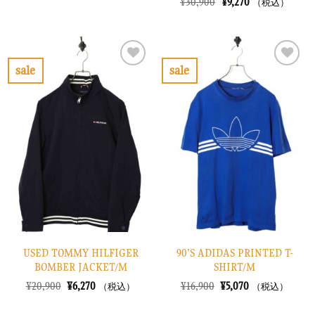
元
現
¥
30,900
¥
9,270
（税込）
価
の
の
在
格
価
価
の
は
格
格
価
¥8,900
は
は
格
で
¥2,670
¥30,900
は
し
で
で
¥9,270
sale
sale
た。
す。
し
で
お
お
た。
す。
気
気
に
に
入
入
り
り
に
に
す
す
る
る
USED TOMMY HILFIGER
90’S ADIDAS PRINTED T-
BOMBER JACKET/M
SHIRT/M
元
現
元
現
¥
20,900
¥
6,270
¥
16,900
¥
5,070
（税込）
（税込）
の
在
の
在
価
の
価
の