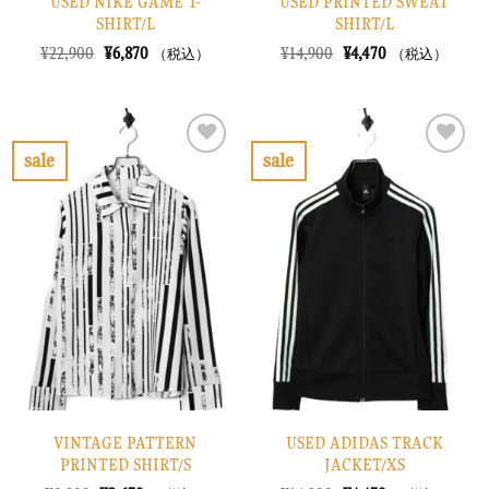
USED NIKE GAME T-
USED PRINTED SWEAT
SHIRT/L
SHIRT/L
元
現
元
現
¥
22,900
¥
6,870
¥
14,900
¥
4,470
（税込）
（税込）
の
在
の
在
価
の
価
の
格
価
格
価
は
格
は
格
¥22,900
は
¥14,900
は
で
¥6,870
で
¥4,470
sale
sale
し
で
し
で
お
お
た。
す。
た。
す。
気
気
に
に
入
入
り
り
に
に
す
す
る
る
VINTAGE PATTERN
USED ADIDAS TRACK
PRINTED SHIRT/S
JACKET/XS