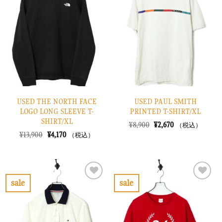
入
入
り
り
に
に
す
す
る
る
USED THE NORTH FACE
USED PAUL SMITH
LOGO LONG SLEEVE T-
PRINTED T-SHIRT/XL
SHIRT/XL
元
現
¥
8,900
¥
2,670
（税込）
の
在
元
現
¥
13,900
¥
4,170
（税込）
価
の
の
在
格
価
価
の
は
格
格
価
¥8,900
は
は
格
で
¥2,670
¥13,900
は
し
で
で
¥4,170
sale
sale
た。
す。
し
で
お
お
た。
す。
気
気
に
に
入
入