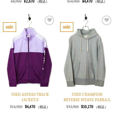
元
現
元
現
¥
8,900
¥
2,670
¥
14,900
¥
4,470
（税込）
（税込）
の
在
の
在
価
の
価
の
格
価
格
価
は
格
は
格
¥8,900
は
¥14,900
は
で
¥2,670
で
¥4,470
sale
sale
し
で
し
で
お
お
た。
す。
た。
す。
気
気
に
に
入
入
り
り
に
に
す
す
る
る
USED ADIDAS TRACK
USED CHAMPION
JACKET/S
REVERSE WEAVE PARKA/L
元
現
元
現
¥
14,900
¥
4,470
¥
33,900
¥
10,170
（税込）
（税込）
の
在
の
在
価
の
価
の