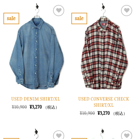
格
価
格
価
は
格
は
格
¥14,900
は
¥33,900
は
で
¥4,470
で
¥10,170
sale
sale
し
で
し
で
お
お
た。
す。
た。
す。
気
気
に
に
入
入
り
り
に
に
す
す
る
る
USED DENIM SHIRT/XL
USED CONVERSE CHECK
SHIRT/XL
元
現
¥
10,900
¥
3,270
（税込）
の
在
元
現
¥
10,900
¥
3,270
（税込）
価
の
の
在
格
価
価
の
は
格
格
価
¥10,900
は
は
格
で
¥3,270
¥10,900
は