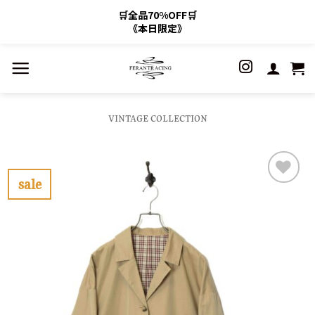
🛒全品70%OFF🛒
《本日限定》
Skip
to
content
VINTAGE COLLECTION
sale
お
気
に
入
り
に
す