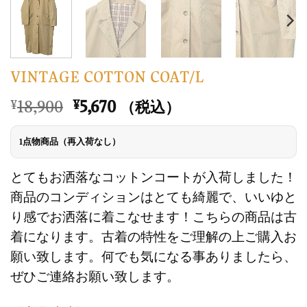
VINTAGE COTTON COAT/L
元
現
18,900
5,670
¥
¥
（税込）
の
在
価
の
1点物商品（再入荷なし）
格
価
は
格
とてもお洒落なコットンコートが入荷しました！
¥18,900
は
商品のコンディションはとても綺麗で、いいゆと
で
¥5,670
り感でお洒落に着こなせます！こちらの商品は古
し
で
着になります。古着の特性をご理解の上ご購入お
た。
す。
願い致します。何でも気になる事ありましたら、
ぜひご連絡お願い致します。