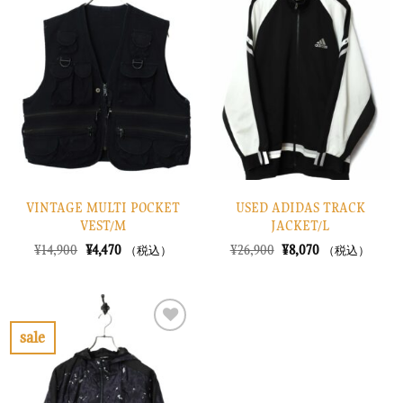
気
気
に
に
入
入
り
り
に
に
す
す
る
る
VINTAGE MULTI POCKET
USED ADIDAS TRACK
VEST/M
JACKET/L
元
現
元
現
¥
14,900
¥
4,470
¥
26,900
¥
8,070
（税込）
（税込）
の
在
の
在
価
の
価
の
格
価
格
価
は
格
は
格
¥14,900
は
¥26,900
は
で
¥4,470
で
¥8,070
sale
し
で
し
で
お
た。
す。
た。
す。
気
に