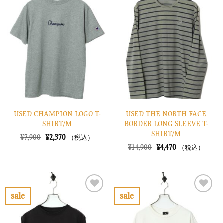
気
気
に
に
入
入
り
り
に
に
す
す
る
る
USED CHAMPION LOGO T-
USED THE NORTH FACE
SHIRT/M
BORDER LONG SLEEVE T-
SHIRT/M
元
現
¥
7,900
¥
2,370
（税込）
の
在
元
現
¥
14,900
¥
4,470
（税込）
価
の
の
在
格
価
価
の
は
格
格
価
¥7,900
は
は
格
で
¥2,370
¥14,900
は
し
で
で
¥4,470
sale
sale
た。
す。
し
で
お
お
た。
す。
気
気
に
に