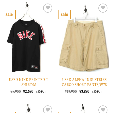
格
価
格
価
は
格
は
格
¥20,900
は
¥16,900
は
で
¥6,270
で
¥5,070
sale
sale
し
で
し
で
お
お
た。
す。
た。
す。
気
気
に
に
入
入
り
り
に
に
す
す
る
る
USED NIKE PRINTED T-
USED ALPHA INDUSTRIES
SHIRT/M
CARGO SHORT PANTS/W78
元
現
元
現
¥
8,900
¥
2,670
¥
12,900
¥
3,870
（税込）
（税込）
の
在
の
在
価
の
価
の
格
価
格
価
は
格
は
格
¥8,900
は
¥12,900
は