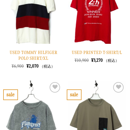
り
り
に
に
す
す
る
る
USED TOMMY HILFIGER
USED PRINTED T-SHIRT/L
POLO SHIRT/XL
元
現
¥
10,900
¥
3,270
（税込）
の
在
元
現
¥
6,900
¥
2,070
（税込）
価
の
の
在
格
価
価
の
は
格
格
価
¥10,900
は
は
格
で
¥3,270
¥6,900
は
し
で
で
¥2,070
sale
sale
た。
す。
し
で
お
お
た。
す。
気
気
に
に
入
入
り
り
に
に