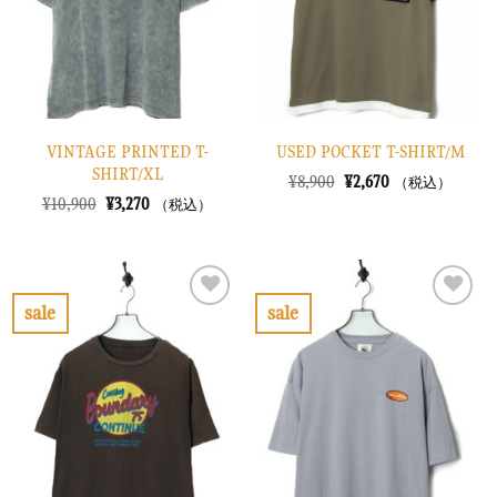
す
す
る
る
VINTAGE PRINTED T-
USED POCKET T-SHIRT/M
SHIRT/XL
元
現
¥
8,900
¥
2,670
（税込）
の
在
元
現
¥
10,900
¥
3,270
（税込）
価
の
の
在
格
価
価
の
は
格
格
価
¥8,900
は
は
格
で
¥2,670
¥10,900
は
し
で
で
¥3,270
sale
sale
た。
す。
し
で
お
お
た。
す。
気
気
に
に
入
入
り
り
に
に
す
す
る
る