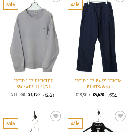
し
で
で
¥3,270
sale
sale
た。
す。
し
で
お
お
た。
す。
気
気
に
に
入
入
り
り
に
に
す
す
る
る
USED LEE PRINTED
USED LEE EASY DENIM
SWEAT SHIRT/XL
PANTS/W80
元
現
元
現
¥
14,900
¥
4,470
¥
18,900
¥
5,670
（税込）
（税込）
の
在
の
在
価
の
価
の
格
価
格
価
は
格
は
格
¥14,900
は
¥18,900
は
で
¥4,470
で
¥5,670
sale
sale
し
で
し
で
お
お
た。
す。
た。
す。