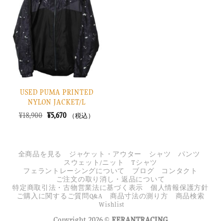
入
り
に
す
る
USED PUMA PRINTED
NYLON JACKET/L
元
現
¥
18,900
¥
5,670
（税込）
の
在
価
の
格
価
は
格
¥18,900
は
全商品を見る
ジャケット・アウター
シャツ
パンツ
で
¥5,670
スウェット/ニット
Tシャツ
し
で
フェラントレーシングについて
ブログ
コンタクト
た。
す。
ご注文の取り消し・返品について
特定商取引法・古物営業法に基づく表示
個人情報保護方針
ご購入に関するご質問Q&A
商品寸法の測り方
商品検索
Wishlist
Copyright 2026 ©
FERANTRACING