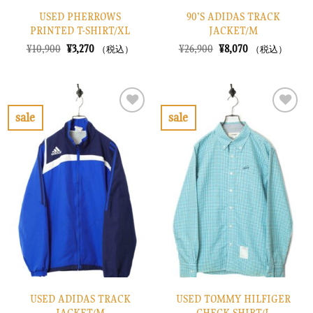
USED PHERROWS
90’S ADIDAS TRACK
PRINTED T-SHIRT/XL
JACKET/M
元
現
元
現
¥
10,900
¥
3,270
¥
26,900
¥
8,070
（税込）
（税込）
の
在
の
在
価
の
価
の
格
価
格
価
は
格
は
格
¥10,900
は
¥26,900
は
で
¥3,270
で
¥8,070
sale
sale
し
で
し
で
お
お
た。
す。
た。
す。
気
気
に
に
入
入
り
り
に
に
す
す
る
る
USED ADIDAS TRACK
USED TOMMY HILFIGER
JACKET/M
CHECK SHIRT/L