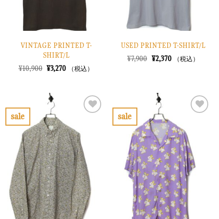
VINTAGE PRINTED T-
USED PRINTED T-SHIRT/L
SHIRT/L
元
現
¥
7,900
¥
2,370
（税込）
の
在
元
現
¥
10,900
¥
3,270
（税込）
価
の
の
在
格
価
価
の
は
格
格
価
¥7,900
は
は
格
で
¥2,370
¥10,900
は
し
で
で
¥3,270
sale
sale
た。
す。
し
で
お
お
た。
す。
気
気
に
に
入
入
り
り
に
に
す
す
る
る