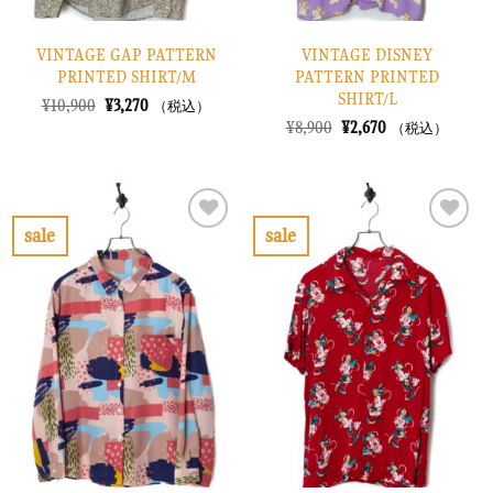
VINTAGE GAP PATTERN
VINTAGE DISNEY
PRINTED SHIRT/M
PATTERN PRINTED
SHIRT/L
元
現
¥
10,900
¥
3,270
（税込）
の
在
元
現
¥
8,900
¥
2,670
（税込）
価
の
の
在
格
価
価
の
は
格
格
価
¥10,900
は
は
格
で
¥3,270
¥8,900
は
し
で
で
¥2,670
sale
sale
た。
す。
し
で
お
お
た。
す。
気
気
に
に
入
入
り
り
に
に
す
す
る
る