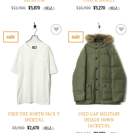
元
現
元
現
¥
12,900
¥
3,870
¥
10,900
¥
3,270
（税込）
（税込）
の
在
の
在
価
の
価
の
格
価
格
価
は
格
は
格
¥12,900
は
¥10,900
は
で
¥3,870
で
¥3,270
sale
sale
し
で
し
で
お
お
た。
す。
た。
す。
気
気
に
に
入
入
り
り
に
に
す
す
る
る
USED THE NORTH FACE T-
USED GAP MILITARY
SHIRT/XL
DESIGN DOWN
JACKET/XL
元
現
¥
8,900
¥
2,670
（税込）
の
在