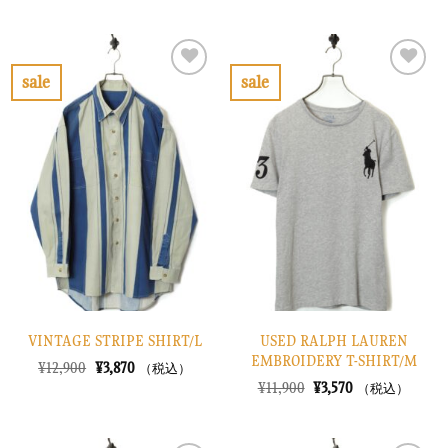
価
の
価
の
格
価
格
価
は
格
は
格
¥10,900
は
¥10,900
は
で
¥3,270
で
¥3,270
sale
sale
し
で
し
で
お
お
た。
す。
た。
す。
気
気
に
に
入
入
り
り
に
に
す
す
る
る
VINTAGE STRIPE SHIRT/L
USED RALPH LAUREN
EMBROIDERY T-SHIRT/M
元
現
¥
12,900
¥
3,870
（税込）
の
在
元
現
¥
11,900
¥
3,570
（税込）
価
の
の
在
格
価
価
の
は
格
格
価
¥12,900
は
は
格