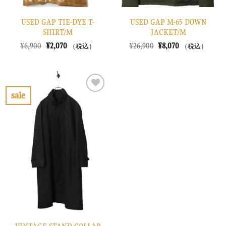
USED GAP TIE-DYE T-
USED GAP M-65 DOWN
SHIRT/M
JACKET/M
元
現
元
現
¥
6,900
¥
2,070
¥
26,900
¥
8,070
（税込）
（税込）
の
在
の
在
価
の
価
の
格
価
格
価
は
格
は
格
¥6,900
は
¥26,900
は
で
¥2,070
で
¥8,070
sale
し
で
し
で
お
た。
す。
た。
す。
気
に
入
り
に
す
る