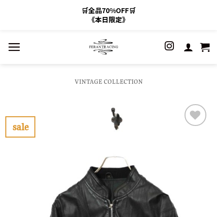
🛒全品70%OFF🛒
《本日限定》
Skip
to
content
VINTAGE COLLECTION
sale
お
気
に
入
り
に
す