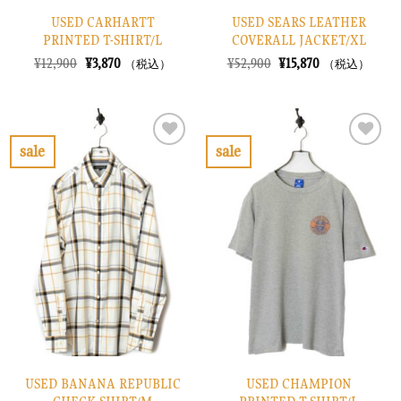
USED CARHARTT
USED SEARS LEATHER
PRINTED T-SHIRT/L
COVERALL JACKET/XL
元
現
元
現
¥
12,900
¥
3,870
¥
52,900
¥
15,870
（税込）
（税込）
の
在
の
在
価
の
価
の
格
価
格
価
は
格
は
格
¥12,900
は
¥52,900
は
で
¥3,870
で
¥15,870
sale
sale
し
で
し
で
お
お
た。
す。
た。
す。
気
気
に
に
入
入
り
り
に
に
す
す
る
る
USED BANANA REPUBLIC
USED CHAMPION