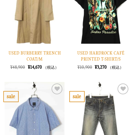
り
り
に
に
す
す
る
る
USED BURBERRY TRENCH
USED HARDROCK CAFÉ
COAT/M
PRINTED T-SHIRT/S
元
現
元
現
¥
48,900
¥
14,670
¥
10,900
¥
3,270
（税込）
（税込）
の
在
の
在
価
の
価
の
格
価
格
価
は
格
は
格
¥48,900
は
¥10,900
は
で
¥14,670
で
¥3,270
sale
sale
し
で
し
で
お
お
た。
す。
た。
す。
気
気
に
に
入
入
り
り
に
に