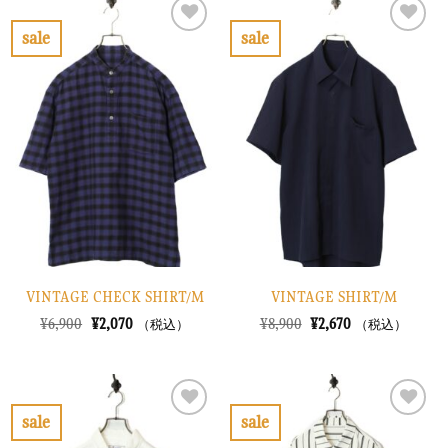
で
¥3,870
¥11,900
は
し
で
で
¥3,570
sale
sale
た。
す。
し
で
お
お
た。
す。
気
気
に
に
入
入
り
り
に
に
す
す
る
る
VINTAGE CHECK SHIRT/M
VINTAGE SHIRT/M
元
現
元
現
¥
6,900
¥
2,070
¥
8,900
¥
2,670
（税込）
（税込）
の
在
の
在
価
の
価
の
格
価
格
価
は
格
は
格
¥6,900
は
¥8,900
は
で
¥2,070
で
¥2,670
sale
sale
し
で
し
で
お
お
た。
す。
た。
す。