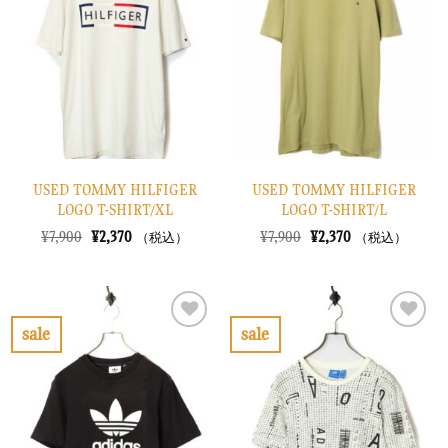
入
入
り
り
に
に
す
す
る
る
USED TOMMY HILFIGER
USED TOMMY HILFIGER
LOGO T-SHIRT/XL
LOGO T-SHIRT/L
元
現
元
現
¥
7,900
¥
2,370
¥
7,900
¥
2,370
（税込）
（税込）
の
在
の
在
価
の
価
の
格
価
格
価
は
格
は
格
¥7,900
は
¥7,900
は
で
¥2,370
で
¥2,370
sale
sale
し
で
し
で
お
お
た。
す。
た。
す。
気
気
に
に
入
入
り
り
に
に