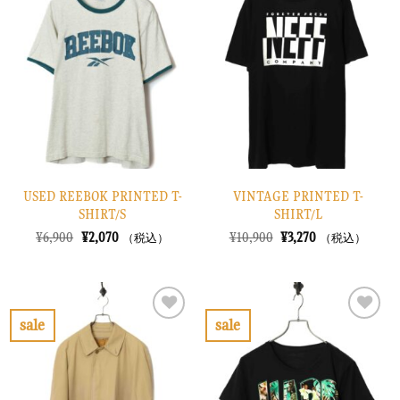
に
に
入
入
り
り
に
に
す
す
る
る
USED REEBOK PRINTED T-
VINTAGE PRINTED T-
SHIRT/S
SHIRT/L
元
現
元
現
¥
6,900
¥
2,070
¥
10,900
¥
3,270
（税込）
（税込）
の
在
の
在
価
の
価
の
格
価
格
価
は
格
は
格
¥6,900
は
¥10,900
は
で
¥2,070
で
¥3,270
sale
sale
し
で
し
で
お
お
た。
す。
た。
す。
気
気
に
に
入
入