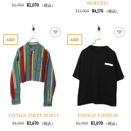
SHIRT/XXL
元
現
¥
6,900
¥
2,070
（税込）
の
在
元
現
¥
13,900
¥
4,170
（税込）
価
の
の
在
格
価
価
の
は
格
格
価
¥6,900
は
は
格
で
¥2,070
¥13,900
は
し
で
で
¥4,170
sale
sale
た。
す。
し
で
お
お
た。
す。
気
気
に
に
入
入
り
り
に
に
す
す
る
る
VINTAGE STRIPE SHIRT/L
VINTAGE T-SHIRT/M
元
現
元
現
¥
8,900
¥
2,670
¥
6,900
¥
2,070
（税込）
（税込）
の
在
の
在