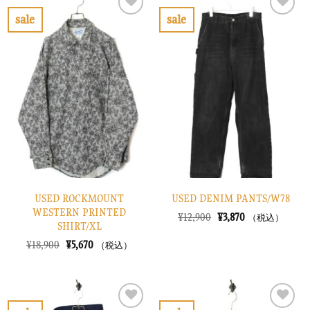
¥8,900
は
¥8,900
は
で
¥2,670
で
¥2,670
sale
sale
し
で
し
で
お
お
た。
す。
た。
す。
気
気
に
に
入
入
り
り
に
に
す
す
る
る
USED ROCKMOUNT
USED DENIM PANTS/W78
WESTERN PRINTED
元
現
¥
12,900
¥
3,870
（税込）
SHIRT/XL
の
在
価
の
元
現
¥
18,900
¥
5,670
（税込）
格
価
の
在
は
格
価
の
¥12,900
は
格
価
で
¥3,870
は
格
し
で
¥18,900
は
た。
す。
で
¥5,670