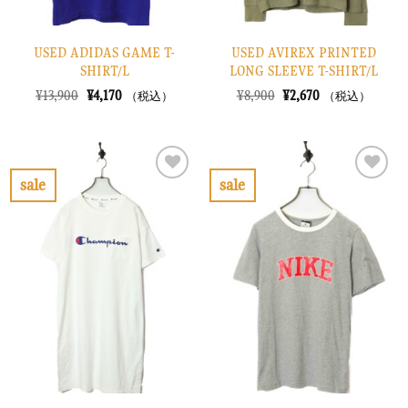
USED ADIDAS GAME T-
USED AVIREX PRINTED
SHIRT/L
LONG SLEEVE T-SHIRT/L
元
現
元
現
¥
13,900
¥
4,170
¥
8,900
¥
2,670
（税込）
（税込）
の
在
の
在
価
の
価
の
格
価
格
価
は
格
は
格
¥13,900
は
¥8,900
は
で
¥4,170
で
¥2,670
sale
sale
し
で
し
で
お
お
た。
す。
た。
す。
気
気
に
に
入
入
り
り
に
に
す
す
る
る