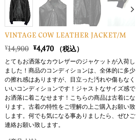
VINTAGE COW LEATHER JACKET/M
元
現
14,900
4,470
¥
¥
（税込）
の
在
とてもお洒落なカウレザーのジャケットが入荷し
価
の
ました！商品のコンディションは、全体的に多少
格
価
の擦れ感はありますが、目立った汚れや傷もなく
は
格
いいコンディションです！ジャストなサイズ感で
¥14,900
は
で
¥4,470
お洒落に着こなせます！こちらの商品は古着にな
し
で
ります。古着の特性をご理解の上ご購入お願い致
た。
す。
します。何でも気になる事ありましたら、ぜひご
連絡お願い致します。