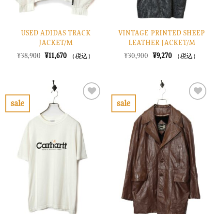
USED ADIDAS TRACK
VINTAGE PRINTED SHEEP
JACKET/M
LEATHER JACKET/M
元
現
元
現
¥
38,900
¥
11,670
¥
30,900
¥
9,270
（税込）
（税込）
の
在
の
在
価
の
価
の
格
価
格
価
は
格
は
格
¥38,900
は
¥30,900
は
で
¥11,670
で
¥9,270
sale
sale
し
で
し
で
お
お
た。
す。
た。
す。
気
気
に
に
入
入
り
り
に
に
す
す
る
る