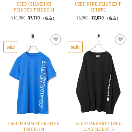
USED CHAMPION
USED NIKE PRINTED T-
PRINTED T-SHIRT/M
SHIRT/L
元
現
元
現
¥
10,900
¥
3,270
¥
6,900
¥
2,070
（税込）
（税込）
の
在
の
在
価
の
価
の
格
価
格
価
は
格
は
格
¥10,900
は
¥6,900
は
で
¥3,270
で
¥2,070
sale
sale
し
で
し
で
お
お
た。
す。
た。
す。
気
気
に
に
入
入
り
り
に
に
す
す
る
る
USED MAMMUT PRINTED
USED CARHARTT LOGO
T-SHIRT/M
LONG SLEEVE T-