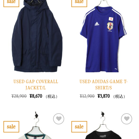
sale
sale
し
で
お
お
た。
す。
気
気
に
に
入
入
り
り
に
に
す
す
る
る
USED GAP COVERALL
USED ADIDAS GAME T-
JACKET/L
SHIRT/S
元
現
元
現
¥
28,900
¥
8,670
¥
12,900
¥
3,870
（税込）
（税込）
の
在
の
在
価
の
価
の
格
価
格
価
は
格
は
格
¥28,900
は
¥12,900
は
で
¥8,670
で
¥3,870
sale
sale
し
で
し
で
お
お
た。
す。
た。
す。
気
気