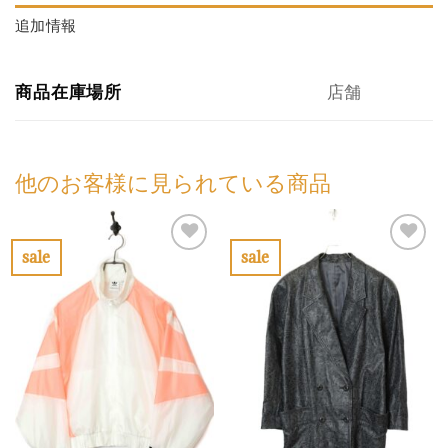
追加情報
商品在庫場所
店舗
他のお客様に見られている商品
sale
sale
お
お
気
気
に
に
入
入
り
り
に
に
す
す
る
る