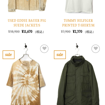
USED EDDIE BAUER PIG
TOMMY HILFIGER
SUEDE JACKET/S
PRINTED T-SHIRT/M
元
現
元
現
¥
38,900
¥
11,670
¥
7,900
¥
2,370
（税込）
（税込）
の
在
の
在
価
の
価
の
格
価
格
価
は
格
は
格
¥38,900
は
¥7,900
は
で
¥11,670
で
¥2,370
sale
sale
し
で
し
で
お
お
た。
す。
た。
す。
気
気
に
に
入
入
り
り
に
に
す
す
る
る