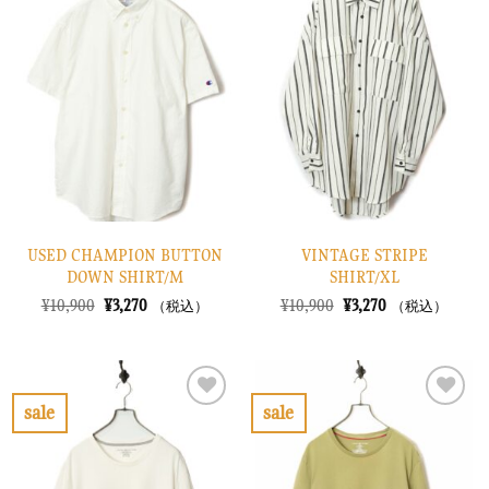
気
気
に
に
入
入
り
り
に
に
す
す
る
る
USED CHAMPION BUTTON
VINTAGE STRIPE
DOWN SHIRT/M
SHIRT/XL
元
現
元
現
¥
10,900
¥
3,270
¥
10,900
¥
3,270
（税込）
（税込）
の
在
の
在
価
の
価
の
格
価
格
価
は
格
は
格
¥10,900
は
¥10,900
は
で
¥3,270
で
¥3,270
sale
sale
し
で
し
で
お
お
た。
す。
た。
す。
気
気
に
に