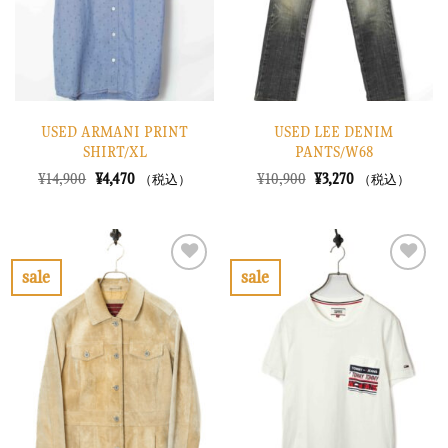
す
す
る
る
USED ARMANI PRINT
USED LEE DENIM
SHIRT/XL
PANTS/W68
元
現
元
現
¥
14,900
¥
4,470
¥
10,900
¥
3,270
（税込）
（税込）
の
在
の
在
価
の
価
の
格
価
格
価
は
格
は
格
¥14,900
は
¥10,900
は
で
¥4,470
で
¥3,270
sale
sale
し
で
し
で
お
お
た。
す。
た。
す。
気
気
に
に
入
入
り
り
に
に
す
す
る
る