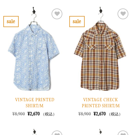
価
の
価
の
格
価
格
価
は
格
は
格
¥8,900
は
¥6,900
は
で
¥2,670
で
¥2,070
sale
sale
し
で
し
で
お
お
た。
す。
た。
す。
気
気
に
に
入
入
り
り
に
に
す
す
る
る
VINTAGE PRINTED
VINTAGE CHECK
SHIRT/M
PRINTED SHIRT/M
元
現
元
現
¥
8,900
¥
2,670
¥
8,900
¥
2,670
（税込）
（税込）
の
在
の
在
価
の
価
の
格
価
格
価
は
格
は
格