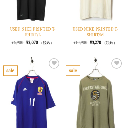
USED NIKE PRINTED T-
USED NIKE PRINTED T-
SHIRT/L
SHIRT/M
元
現
元
現
¥
6,900
¥
2,070
¥
10,900
¥
3,270
（税込）
（税込）
の
在
の
在
価
の
価
の
格
価
格
価
は
格
は
格
¥6,900
は
¥10,900
は
で
¥2,070
で
¥3,270
sale
sale
し
で
し
で
お
お
た。
す。
た。
す。
気
気
に
に
入
入
り
り
に
に
す
す
る
る