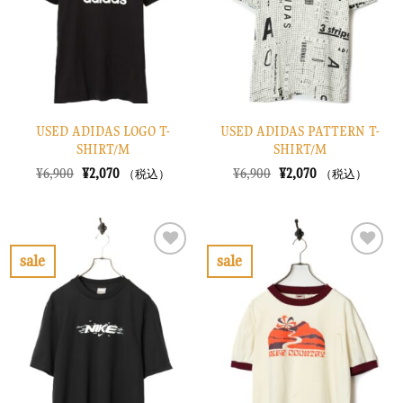
す
す
る
る
USED ADIDAS LOGO T-
USED ADIDAS PATTERN T-
SHIRT/M
SHIRT/M
元
現
元
現
¥
6,900
¥
2,070
¥
6,900
¥
2,070
（税込）
（税込）
の
在
の
在
価
の
価
の
格
価
格
価
は
格
は
格
¥6,900
は
¥6,900
は
で
¥2,070
で
¥2,070
sale
sale
し
で
し
で
お
お
た。
す。
た。
す。
気
気
に
に
入
入
り
り
に
に
す
す
る
る