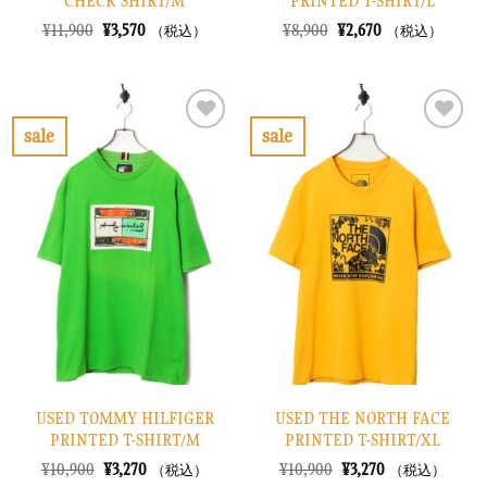
CHECK SHIRT/M
PRINTED T-SHIRT/L
元
現
元
現
¥
11,900
¥
3,570
¥
8,900
¥
2,670
（税込）
（税込）
の
在
の
在
価
の
価
の
格
価
格
価
は
格
は
格
¥11,900
は
¥8,900
は
で
¥3,570
で
¥2,670
sale
sale
し
で
し
で
お
お
た。
す。
た。
す。
気
気
に
に
入
入
り
り
に
に
す
す
る
る
USED TOMMY HILFIGER
USED THE NORTH FACE
PRINTED T-SHIRT/M
PRINTED T-SHIRT/XL
元
現
元
現
¥
10,900
¥
3,270
¥
10,900
¥
3,270
（税込）
（税込）
の
在
の
在