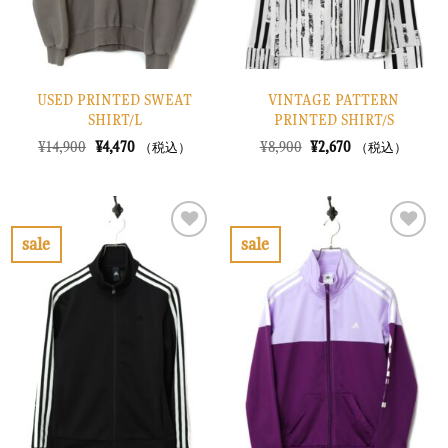
USED PRINTED SWEAT
VINTAGE PATTERN
SHIRT/L
PRINTED SHIRT/S
元
現
元
現
¥
14,900
¥
4,470
¥
8,900
¥
2,670
（税込）
（税込）
の
在
の
在
価
の
価
の
格
価
格
価
は
格
は
格
¥14,900
は
¥8,900
は
で
¥4,470
で
¥2,670
sale
sale
し
で
し
で
お
お
た。
す。
た。
す。
気
気
に
に
入
入
り
り
に
に
す
す
る
る