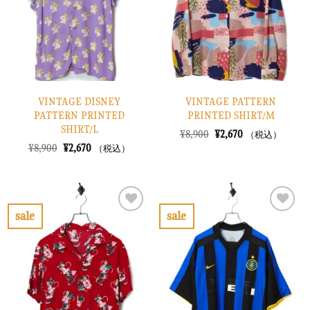
に
に
す
す
る
る
VINTAGE DISNEY
VINTAGE PATTERN
PATTERN PRINTED
PRINTED SHIRT/M
SHIRT/L
元
現
¥
8,900
¥
2,670
（税込）
の
在
元
現
¥
8,900
¥
2,670
（税込）
価
の
の
在
格
価
価
の
は
格
格
価
¥8,900
は
は
格
で
¥2,670
¥8,900
は
し
で
で
¥2,670
sale
sale
た。
す。
し
で
お
お
た。
す。
気
気
に
に
入
入
り
り
に
に
す
す