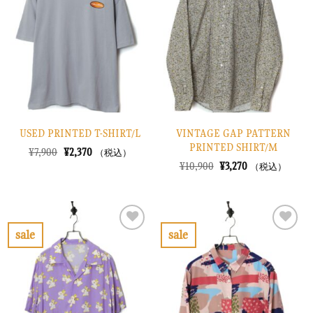
入
入
り
り
に
に
す
す
る
る
USED PRINTED T-SHIRT/L
VINTAGE GAP PATTERN
PRINTED SHIRT/M
元
現
¥
7,900
¥
2,370
（税込）
の
在
元
現
¥
10,900
¥
3,270
（税込）
価
の
の
在
格
価
価
の
は
格
格
価
¥7,900
は
は
格
で
¥2,370
¥10,900
は
し
で
で
¥3,270
sale
sale
た。
す。
し
で
お
お
た。
す。
気
気
に
に
入
入
り
り