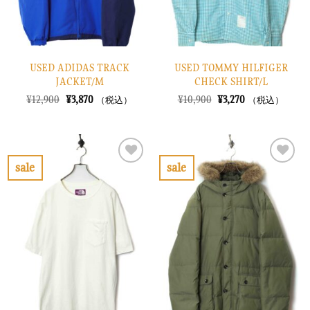
USED ADIDAS TRACK
USED TOMMY HILFIGER
JACKET/M
CHECK SHIRT/L
元
現
元
現
¥
12,900
¥
3,870
¥
10,900
¥
3,270
（税込）
（税込）
の
在
の
在
価
の
価
の
格
価
格
価
は
格
は
格
¥12,900
は
¥10,900
は
で
¥3,870
で
¥3,270
sale
sale
し
で
し
で
お
お
た。
す。
た。
す。
気
気
に
に
入
入
り
り
に
に
す
す
る
る