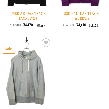
USED ADIDAS TRACK
USED ADIDAS TRACK
JACKET/XS
JACKET/S
元
現
元
現
¥
14,900
¥
4,470
¥
14,900
¥
4,470
（税込）
（税込）
の
在
の
在
価
の
価
の
格
価
格
価
は
格
は
格
¥14,900
は
¥14,900
は
で
¥4,470
で
¥4,470
sale
し
で
し
で
お
た。
す。
た。
す。
気
に
入
り
に
す
る