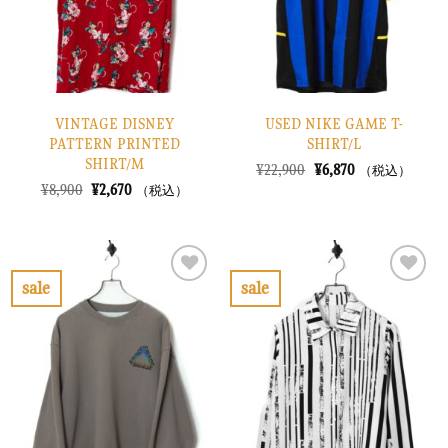
る
る
VINTAGE DISNEY
USED NIKE GAME T-
PATTERN PRINTED
SHIRT/L
SHIRT/M
元
現
¥
22,900
¥
6,870
（税込）
の
在
元
現
¥
8,900
¥
2,670
（税込）
価
の
の
在
格
価
価
の
は
格
格
価
¥22,900
は
は
格
で
¥6,870
¥8,900
は
し
で
で
¥2,670
sale
sale
た。
す。
し
で
お
お
た。
す。
気
気
に
に
入
入
り
り
に
に
す
す
る
る