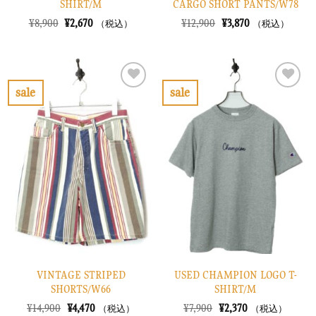
SHIRT/M
CARGO SHORT PANTS/W78
元
現
元
現
¥
8,900
¥
2,670
¥
12,900
¥
3,870
（税込）
（税込）
の
在
の
在
価
の
価
の
格
価
格
価
は
格
は
格
¥8,900
は
¥12,900
は
で
¥2,670
で
¥3,870
sale
sale
し
で
し
で
お
お
た。
す。
た。
す。
気
気
に
に
入
入
り
り
に
に
す
す
る
る
VINTAGE STRIPED
USED CHAMPION LOGO T-
SHORTS/W66
SHIRT/M
元
現
元
現
¥
14,900
¥
4,470
¥
7,900
¥
2,370
（税込）
（税込）