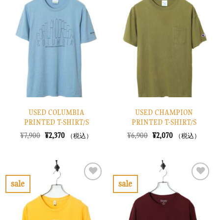
気
気
に
に
入
入
り
り
に
に
す
す
る
る
USED COLUMBIA
USED CHAMPION
PRINTED T-SHIRT/S
PRINTED T-SHIRT/S
元
現
元
現
¥
7,900
¥
2,370
¥
6,900
¥
2,070
（税込）
（税込）
の
在
の
在
価
の
価
の
格
価
格
価
は
格
は
格
¥7,900
は
¥6,900
は
で
¥2,370
で
¥2,070
sale
sale
し
で
し
で
お
お
た。
す。
た。
す。
気
気
に
に
入
入