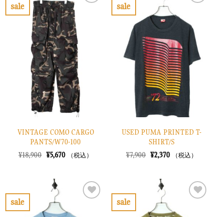
で
¥4,470
で
¥7,470
sale
sale
し
で
し
で
お
お
た。
す。
た。
す。
気
気
に
に
入
入
り
り
に
に
す
す
る
る
VINTAGE COMO CARGO
USED PUMA PRINTED T-
PANTS/W70-100
SHIRT/S
元
現
元
現
¥
18,900
¥
5,670
¥
7,900
¥
2,370
（税込）
（税込）
の
在
の
在
価
の
価
の
格
価
格
価
は
格
は
格
¥18,900
は
¥7,900
は
で
¥5,670
で
¥2,370
sale
sale
し
で
し
で
お
お
た。
す。
た。
す。