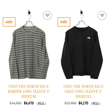
の
在
の
在
価
の
価
の
格
価
格
価
は
格
は
格
¥14,900
は
¥7,900
は
で
¥4,470
で
¥2,370
sale
sale
し
で
し
で
お
お
た。
す。
た。
す。
気
気
に
に
入
入
り
り
に
に
す
す
る
る
USED THE NORTH FACE
USED THE NORTH FACE
BORDER LONG SLEEVE T-
LOGO LONG SLEEVE T-
SHIRT/M
SHIRT/XL
元
現
元
現
¥
14,900
¥
4,470
¥
13,900
¥
4,170
（税込）
（税込）
の
在
の
在
価
の
価
の