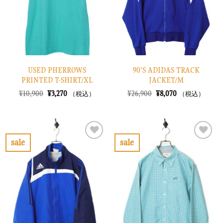
す
す
る
る
USED PHERROWS
90’S ADIDAS TRACK
PRINTED T-SHIRT/XL
JACKET/M
元
現
元
現
¥
10,900
¥
3,270
¥
26,900
¥
8,070
（税込）
（税込）
の
在
の
在
価
の
価
の
格
価
格
価
は
格
は
格
¥10,900
は
¥26,900
は
で
¥3,270
で
¥8,070
sale
sale
し
で
し
で
お
お
た。
す。
た。
す。
気
気
に
に
入
入
り
り
に
に
す
す
る
る