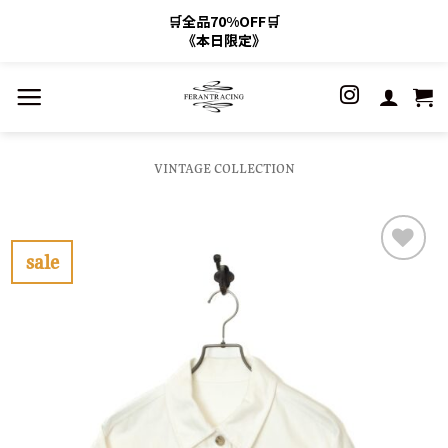
🛒全品70%OFF🛒
《本日限定》
Skip
to
content
VINTAGE COLLECTION
sale
お
気
に
入
り
に
す