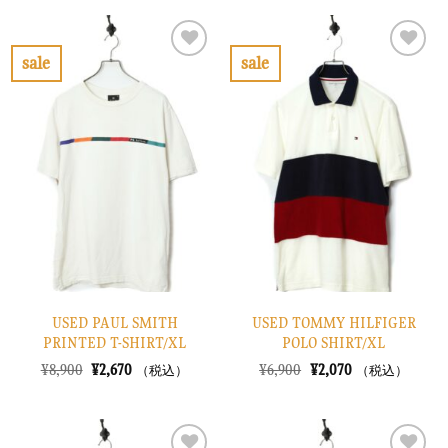
格
価
格
価
は
格
は
格
¥14,900
は
¥13,900
は
で
¥4,470
で
¥4,170
sale
sale
し
で
し
で
お
お
た。
す。
た。
す。
気
気
に
に
入
入
り
り
に
に
す
す
る
る
USED PAUL SMITH
USED TOMMY HILFIGER
PRINTED T-SHIRT/XL
POLO SHIRT/XL
元
現
元
現
¥
8,900
¥
2,670
¥
6,900
¥
2,070
（税込）
（税込）
の
在
の
在
価
の
価
の
格
価
格
価
は
格
は
格
¥8,900
は
¥6,900
は