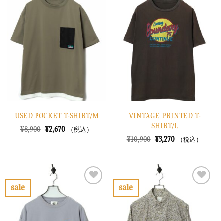
気
気
に
に
入
入
り
り
に
に
す
す
る
る
USED POCKET T-SHIRT/M
VINTAGE PRINTED T-
SHIRT/L
元
現
¥
8,900
¥
2,670
（税込）
の
在
元
現
¥
10,900
¥
3,270
（税込）
価
の
の
在
格
価
価
の
は
格
格
価
¥8,900
は
は
格
で
¥2,670
¥10,900
は
し
で
で
¥3,270
sale
sale
た。
す。
し
で
お
お
た。
す。
気
気
に
に