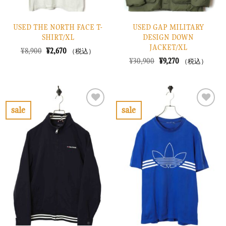
USED THE NORTH FACE T-
USED GAP MILITARY
SHIRT/XL
DESIGN DOWN
JACKET/XL
元
現
¥
8,900
¥
2,670
（税込）
の
在
元
現
¥
30,900
¥
9,270
（税込）
価
の
の
在
格
価
価
の
は
格
格
価
¥8,900
は
は
格
で
¥2,670
¥30,900
は
し
で
で
¥9,270
sale
sale
た。
す。
し
で
お
お
た。
す。
気
気
に
に
入
入
り
り
に
に
す
す
る
る