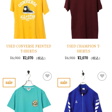
り
り
に
に
す
す
る
る
USED CONVERSE PRINTED
USED CHAMPION T-
T-SHIRT/S
SHIRT/S
元
現
元
現
¥
6,900
¥
2,070
¥
6,900
¥
2,070
（税込）
（税込）
の
在
の
在
価
の
価
の
格
価
格
価
は
格
は
格
¥6,900
は
¥6,900
は
で
¥2,070
で
¥2,070
sale
sale
し
で
し
で
お
お
た。
す。
た。
す。
気
気
に
に
入
入
り
り
に
に