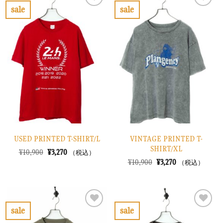
で
¥2,670
で
¥2,070
sale
sale
し
で
し
で
お
お
た。
す。
た。
す。
気
気
に
に
入
入
り
り
に
に
す
す
る
る
USED PRINTED T-SHIRT/L
VINTAGE PRINTED T-
SHIRT/XL
元
現
¥
10,900
¥
3,270
（税込）
の
在
元
現
¥
10,900
¥
3,270
（税込）
価
の
の
在
格
価
価
の
は
格
格
価
¥10,900
は
は
格
で
¥3,270
¥10,900
は
し
で
で
¥3,270
sale
sale
た。
す。
し
で
お
お
た。
す。