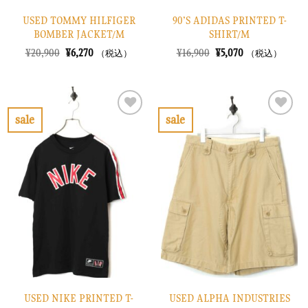
USED TOMMY HILFIGER
90’S ADIDAS PRINTED T-
BOMBER JACKET/M
SHIRT/M
元
現
元
現
¥
20,900
¥
6,270
¥
16,900
¥
5,070
（税込）
（税込）
の
在
の
在
価
の
価
の
格
価
格
価
は
格
は
格
¥20,900
は
¥16,900
は
で
¥6,270
で
¥5,070
sale
sale
し
で
し
で
お
お
た。
す。
た。
す。
気
気
に
に
入
入
り
り
に
に
す
す
る
る
USED NIKE PRINTED T-
USED ALPHA INDUSTRIES