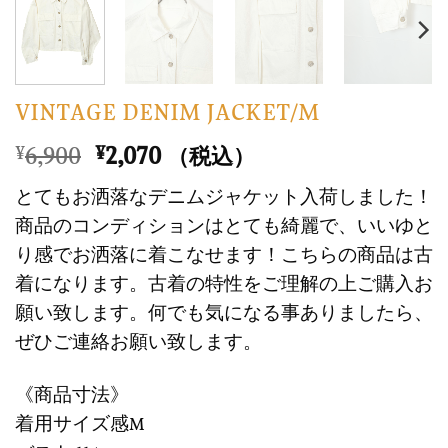
VINTAGE DENIM JACKET/M
元
現
6,900
2,070
¥
¥
（税込）
の
在
とてもお洒落なデニムジャケット入荷しました！
価
の
商品のコンディションはとても綺麗で、いいゆと
格
価
り感でお洒落に着こなせます！こちらの商品は古
は
格
着になります。古着の特性をご理解の上ご購入お
¥6,900
は
で
¥2,070
願い致します。何でも気になる事ありましたら、
し
で
ぜひご連絡お願い致します。
た。
す。
《商品寸法》
着用サイズ感M