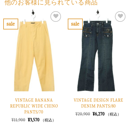
他のお客様に見られている商品
sale
sale
お
お
気
気
に
に
入
入
り
り
に
に
す
す
る
る
VINTAGE BANANA
VINTAGE DESIGN FLARE
REPUBLIC WIDE CHINO
DENIM PANTS/80
PANTS/70
元
現
¥
20,900
¥
6,270
（税込）
の
在
元
現
¥
11,900
¥
3,570
（税込）
価
の
の
在
格
価
価
の
は
格