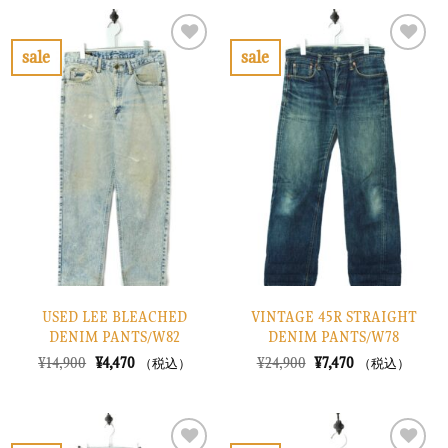
格
価
¥20,900
は
は
格
で
¥6,270
¥11,900
は
し
で
で
¥3,570
sale
sale
た。
す。
し
で
お
お
た。
す。
気
気
に
に
入
入
り
り
に
に
す
す
る
る
USED LEE BLEACHED
VINTAGE 45R STRAIGHT
DENIM PANTS/W82
DENIM PANTS/W78
元
現
元
現
¥
14,900
¥
4,470
¥
24,900
¥
7,470
（税込）
（税込）
の
在
の
在
価
の
価
の
格
価
格
価
は
格
は
格
¥14,900
は
¥24,900
は