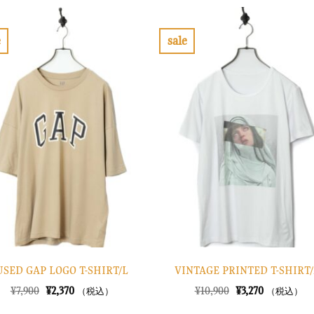
格
価
格
価
は
格
は
格
¥13,900
は
¥16,900
は
で
¥4,170
で
¥5,070
e
sale
し
で
し
で
お
お
た。
す。
た。
す。
気
気
に
に
入
入
り
り
に
に
す
す
る
る
USED GAP LOGO T-SHIRT/L
VINTAGE PRINTED T-SHIRT
元
現
元
現
¥
7,900
¥
2,370
¥
10,900
¥
3,270
（税込）
（税込）
の
在
の
在
価
の
価
の