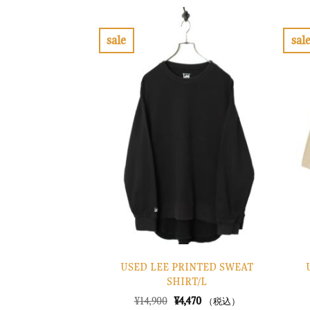
格
価
は
格
¥11,900
は
で
¥3,570
sale
sal
し
で
お
た。
す。
気
に
入
り
に
す
る
USED LEE PRINTED SWEAT
SHIRT/L
元
現
¥
14,900
¥
4,470
（税込）