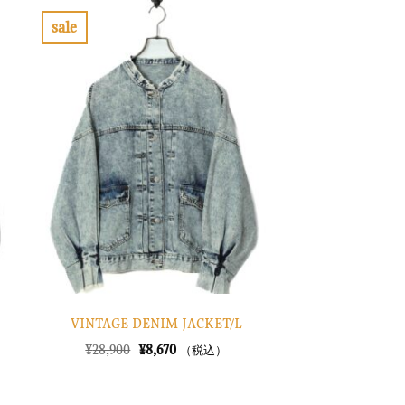
sale
お
気
に
入
り
に
す
る
VINTAGE DENIM JACKET/L
元
現
¥
28,900
¥
8,670
（税込）
の
在
価
の
格
価