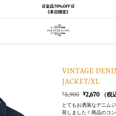
🛒全品70%OFF🛒
《本日限定》
VINTAGE DENI
JACKET/XL
お
気
元
現
8,900
2,670
¥
¥
（税
に
の
在
入
とてもお洒落なデニムジ
価
の
り
荷しました！商品のコン
格
価