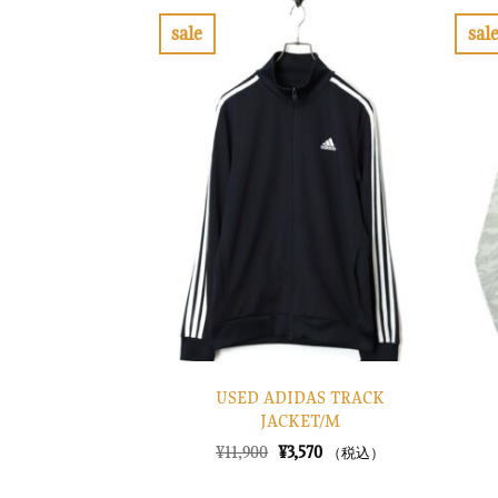
sale
sal
お
気
に
入
り
に
す
る
USED ADIDAS TRACK
JACKET/M
元
現
¥
11,900
¥
3,570
（税込）
の
在
価
の