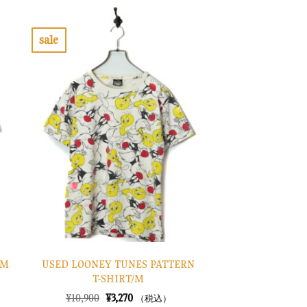
は
格
¥28,900
は
で
¥8,670
し
で
sale
た。
す。
お
気
に
入
り
に
す
る
USED LOONEY TUNES PATTERN
/M
T-SHIRT/M
元
現
¥
10,900
¥
3,270
（税込）