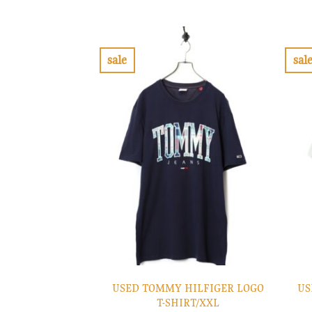
の
在
価
の
格
価
は
格
¥14,900
は
で
¥4,470
sale
sal
し
で
お
た。
す。
気
に
入
り
に
す
る
USED TOMMY HILFIGER LOGO
US
T-SHIRT/XXL