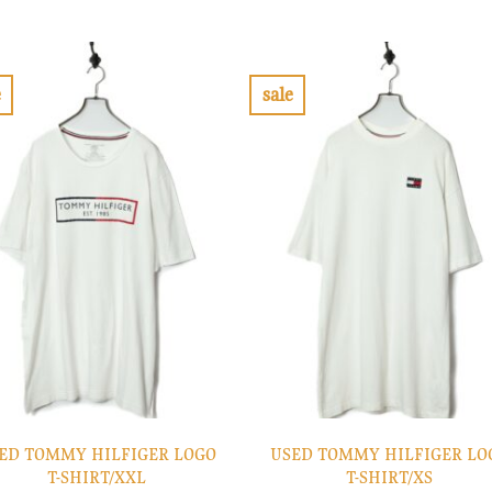
格
価
格
価
は
格
は
格
¥7,900
は
¥10,900
は
で
¥2,370
で
¥3,270
し
で
し
で
e
sale
た。
す。
た。
す。
お
お
気
気
に
に
入
入
り
り
に
に
す
す
る
る
ED TOMMY HILFIGER LOGO
USED TOMMY HILFIGER LO
T-SHIRT/XXL
T-SHIRT/XS