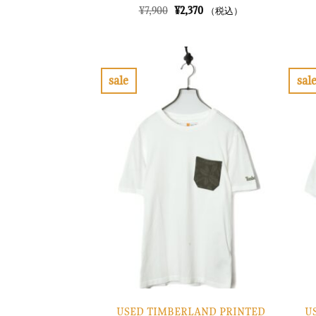
元
現
¥
7,900
¥
2,370
（税込）
の
在
価
の
格
価
は
格
¥7,900
は
で
¥2,370
sale
sal
し
で
お
た。
す。
気
に
入
り
に
す
る
USED TIMBERLAND PRINTED
U