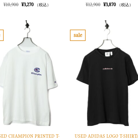
元
現
元
現
¥
10,900
¥
3,270
¥
12,900
¥
3,870
（税込）
（税込）
の
在
の
在
価
の
価
の
格
価
格
価
は
格
は
格
¥10,900
は
¥12,900
は
で
¥3,270
で
¥3,870
e
sale
し
で
し
で
お
お
た。
す。
た。
す。
気
気
に
に
入
入
り
り
に
に
す
す
る
る
SED CHAMPION PRINTED T-
USED ADIDAS LOGO T-SHIRT