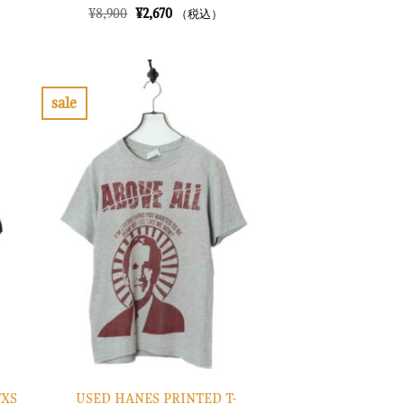
元
現
¥
8,900
¥
2,670
（税込）
の
在
価
の
格
価
は
格
¥8,900
は
で
¥2,670
sale
し
で
お
た。
す。
気
に
入
り
に
す
る
USED HANES PRINTED T-
/XS