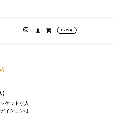
LINE登録
M
込）
ャケットが入
ディションは