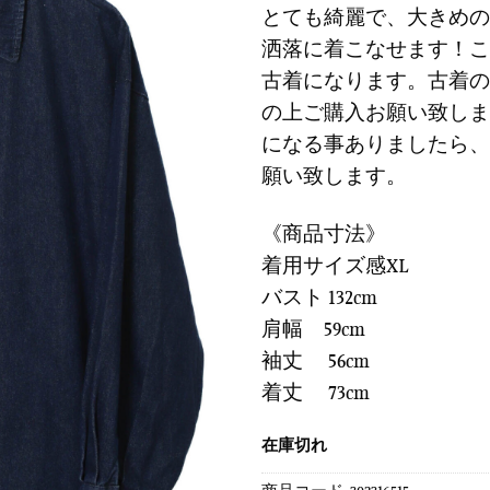
に
とても綺麗で、大きめの
は
格
す
洒落に着こなせます！こ
¥8,900
は
る
で
¥2,67
古着になります。古着の
し
で
の上ご購入お願い致しま
た。
す。
になる事ありましたら、
願い致します。
《商品寸法》
着用サイズ感XL
バスト 132cm
肩幅 59cm
袖丈 56cm
着丈 73cm
在庫切れ