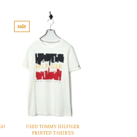
の
在
価
の
格
価
は
格
¥10,900
は
で
¥3,270
sale
し
で
お
た。
す。
気
に
入
り
に
す
る
GO
USED TOMMY HILFIGER
PRINTED T-SHIRT/S