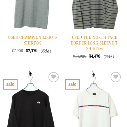
す
す
る
る
USED CHAMPION LOGO T-
USED THE NORTH FACE
SHIRT/M
BORDER LONG SLEEVE T-
SHIRT/M
元
現
¥
7,900
¥
2,370
（税込）
の
在
元
現
¥
14,900
¥
4,470
（税込）
価
の
の
在
格
価
価
の
は
格
格
価
¥7,900
は
は
格
で
¥2,370
¥14,900
は
し
で
で
¥4,470
sale
sale
た。
す。
し
で
お
お
た。
す。
気
気
に
に
入
入
り
り
に
に
す
す