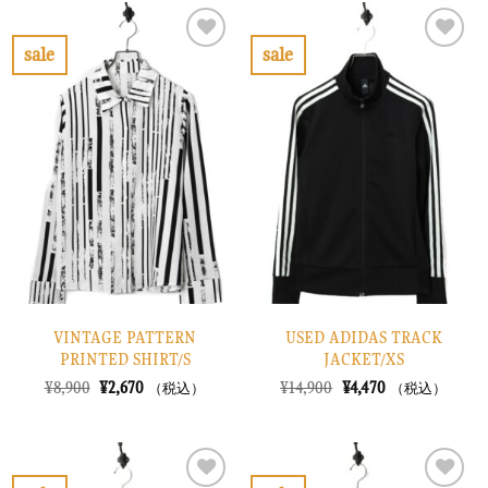
は
格
は
格
¥22,900
は
¥14,900
は
で
¥6,870
で
¥4,470
sale
sale
し
で
し
で
お
お
た。
す。
た。
す。
気
気
に
に
入
入
り
り
に
に
す
す
る
る
VINTAGE PATTERN
USED ADIDAS TRACK
PRINTED SHIRT/S
JACKET/XS
元
現
元
現
¥
8,900
¥
2,670
¥
14,900
¥
4,470
（税込）
（税込）
の
在
の
在
価
の
価
の
格
価
格
価
は
格
は
格
¥8,900
は
¥14,900
は
で
¥2,670
で
¥4,470