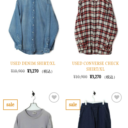
に
に
入
入
り
り
に
に
す
す
る
る
USED DENIM SHIRT/XL
USED CONVERSE CHECK
SHIRT/XL
元
現
¥
10,900
¥
3,270
（税込）
の
在
元
現
¥
10,900
¥
3,270
（税込）
価
の
の
在
格
価
価
の
は
格
格
価
¥10,900
は
は
格
で
¥3,270
¥10,900
は
し
で
で
¥3,270
sale
sale
た。
す。
し
で
お
お
た。
す。
気
気
に
に
入
入