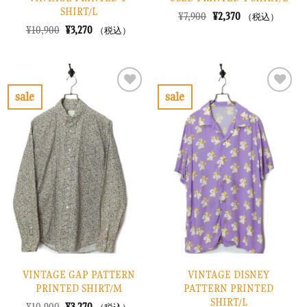
SHIRT/L
元
現
¥
7,900
¥
2,370
（税込）
の
在
元
現
¥
10,900
¥
3,270
（税込）
価
の
の
在
格
価
価
の
は
格
格
価
¥7,900
は
は
格
で
¥2,370
¥10,900
は
し
で
で
¥3,270
sale
sale
た。
す。
し
で
お
お
た。
す。
気
気
に
に
入
入
り
り
に
に
す
す
る
る
VINTAGE GAP PATTERN
VINTAGE DISNEY
PRINTED SHIRT/M
PATTERN PRINTED
SHIRT/L
元
現
¥
10,900
¥
3,270