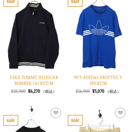
sale
sale
た。
す。
し
で
お
お
た。
す。
気
気
に
に
入
入
り
り
に
に
す
す
る
る
USED TOMMY HILFIGER
90’S ADIDAS PRINTED T-
BOMBER JACKET/M
SHIRT/M
元
現
元
現
¥
20,900
¥
6,270
¥
16,900
¥
5,070
（税込）
（税込）
の
在
の
在
価
の
価
の
格
価
格
価
は
格
は
格
¥20,900
は
¥16,900
は
で
¥6,270
で
¥5,070
sale
sale
し
で
し
で
お
お
た。
す。
た。
す。
気
気