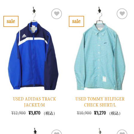
価
の
価
の
格
価
格
価
は
格
は
格
¥10,900
は
¥26,900
は
で
¥3,270
で
¥8,070
sale
sale
し
で
し
で
お
お
た。
す。
た。
す。
気
気
に
に
入
入
り
り
に
に
す
す
る
る
USED ADIDAS TRACK
USED TOMMY HILFIGER
JACKET/M
CHECK SHIRT/L
元
現
元
現
¥
12,900
¥
3,870
¥
10,900
¥
3,270
（税込）
（税込）
の
在
の
在
価
の
価
の
格
価
格
価
は
格
は
格