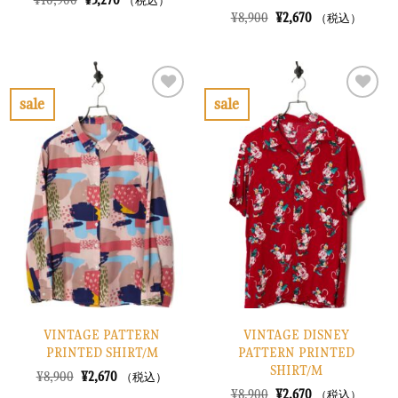
（税込）
の
在
元
現
¥
8,900
¥
2,670
（税込）
価
の
の
在
格
価
価
の
は
格
格
価
¥10,900
は
は
格
で
¥3,270
¥8,900
は
し
で
で
¥2,670
sale
sale
た。
す。
し
で
お
お
た。
す。
気
気
に
に
入
入
り
り
に
に
す
す
る
る
VINTAGE PATTERN
VINTAGE DISNEY
PRINTED SHIRT/M
PATTERN PRINTED
SHIRT/M
元
現
¥
8,900
¥
2,670
（税込）
の
在
元
現
¥
8,900
¥
2,670
（税込）