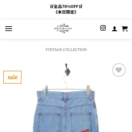
🛒全品70%OFF🛒
《本日限定》
Skip
to
content
VINTAGE COLLECTION
sale
お
気
に
入
り
に
す