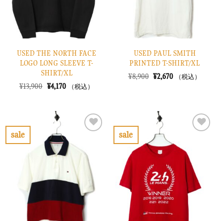
る
る
USED THE NORTH FACE
USED PAUL SMITH
LOGO LONG SLEEVE T-
PRINTED T-SHIRT/XL
SHIRT/XL
元
現
¥
8,900
¥
2,670
（税込）
の
在
元
現
¥
13,900
¥
4,170
（税込）
価
の
の
在
格
価
価
の
は
格
格
価
¥8,900
は
は
格
で
¥2,670
¥13,900
は
し
で
で
¥4,170
sale
sale
た。
す。
し
で
お
お
た。
す。
気
気
に
に
入
入
り
り
に
に
す
す
る
る