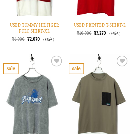
USED TOMMY HILFIGER
USED PRINTED T-SHIRT/L
POLO SHIRT/XL
元
現
¥
10,900
¥
3,270
（税込）
の
在
元
現
¥
6,900
¥
2,070
（税込）
価
の
の
在
格
価
価
の
は
格
格
価
¥10,900
は
は
格
で
¥3,270
¥6,900
は
し
で
で
¥2,070
sale
sale
た。
す。
し
で
お
お
た。
す。
気
気
に
に
入
入
り
り
に
に
す
す
る
る