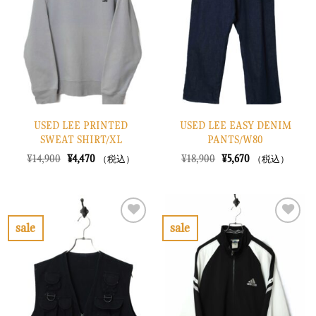
り
り
に
に
す
す
る
る
USED LEE PRINTED
USED LEE EASY DENIM
SWEAT SHIRT/XL
PANTS/W80
元
現
元
現
¥
14,900
¥
4,470
¥
18,900
¥
5,670
（税込）
（税込）
の
在
の
在
価
の
価
の
格
価
格
価
は
格
は
格
¥14,900
は
¥18,900
は
で
¥4,470
で
¥5,670
sale
sale
し
で
し
で
お
お
た。
す。
た。
す。
気
気
に
に
入
入
り
り
に
に