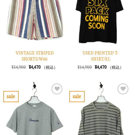
り
り
に
に
す
す
る
る
VINTAGE STRIPED
USED PRINTED T-
SHORTS/W66
SHIRT/XL
元
現
元
現
¥
14,900
¥
4,470
¥
14,900
¥
4,470
（税込）
（税込）
の
在
の
在
価
の
価
の
格
価
格
価
は
格
は
格
¥14,900
は
¥14,900
は
で
¥4,470
で
¥4,470
sale
sale
し
で
し
で
お
お
た。
す。
た。
す。
気
気
に
に
入
入
り
り
に
に