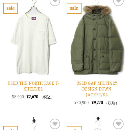
¥12,900
は
¥10,900
は
で
¥3,870
で
¥3,270
sale
sale
し
で
し
で
お
お
た。
す。
た。
す。
気
気
に
に
入
入
り
り
に
に
す
す
る
る
USED THE NORTH FACE T-
USED GAP MILITARY
SHIRT/XL
DESIGN DOWN
JACKET/XL
元
現
¥
8,900
¥
2,670
（税込）
の
在
元
現
¥
30,900
¥
9,270
（税込）
価
の
の
在
格
価
価
の
は
格
格
価
¥8,900
は
は
格
で
¥2,670
¥30,900
は
し
で
で
¥9,270