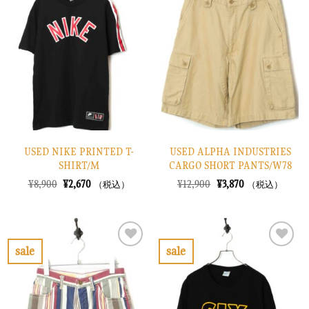
に
に
入
入
り
り
に
に
す
す
る
る
USED NIKE PRINTED T-
USED ALPHA INDUSTRIES
SHIRT/M
CARGO SHORT PANTS/W78
元
現
元
現
¥
8,900
¥
2,670
¥
12,900
¥
3,870
（税込）
（税込）
の
在
の
在
価
の
価
の
格
価
格
価
は
格
は
格
¥8,900
は
¥12,900
は
で
¥2,670
で
¥3,870
sale
sale
し
で
し
で
お
お
た。
す。
た。
す。
気
気
に
に
入
入