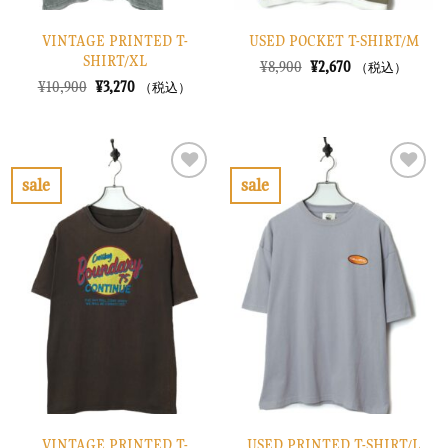
VINTAGE PRINTED T-
USED POCKET T-SHIRT/M
SHIRT/XL
元
現
¥
8,900
¥
2,670
（税込）
の
在
元
現
¥
10,900
¥
3,270
（税込）
価
の
の
在
格
価
価
の
は
格
格
価
¥8,900
は
は
格
で
¥2,670
¥10,900
は
し
で
で
¥3,270
sale
sale
た。
す。
し
で
お
お
た。
す。
気
気
に
に
入
入
り
り
に
に
す
す
る
る
VINTAGE PRINTED T-
USED PRINTED T-SHIRT/L