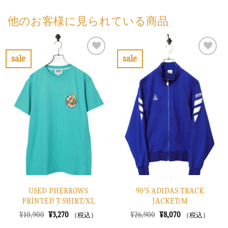
他のお客様に見られている商品
sale
sale
お
お
気
気
に
に
入
入
り
り
に
に
す
す
る
る
USED PHERROWS
90’S ADIDAS TRACK
PRINTED T-SHIRT/XL
JACKET/M
元
現
元
現
¥
10,900
¥
3,270
¥
26,900
¥
8,070
（税込）
（税込）
の
在
の
在