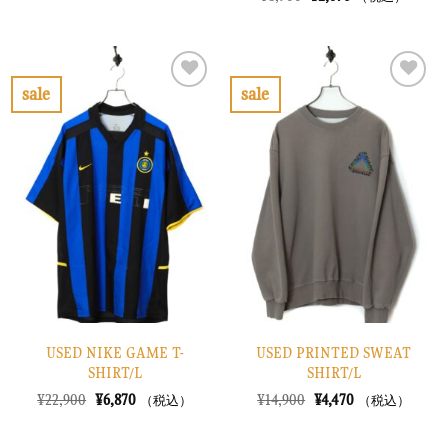
価
の
の
在
格
価
価
の
は
格
格
価
¥8,900
は
は
格
で
¥2,670
¥8,900
は
し
で
で
¥2,670
sale
sale
た。
す。
し
で
お
お
た。
す。
気
気
に
に
入
入
り
り
に
に
す
す
る
る
USED NIKE GAME T-
USED PRINTED SWEAT
SHIRT/L
SHIRT/L
元
現
元
現
¥
22,900
¥
6,870
¥
14,900
¥
4,470
（税込）
（税込）
の
在
の
在
価
の
価
の
格
価
格
価