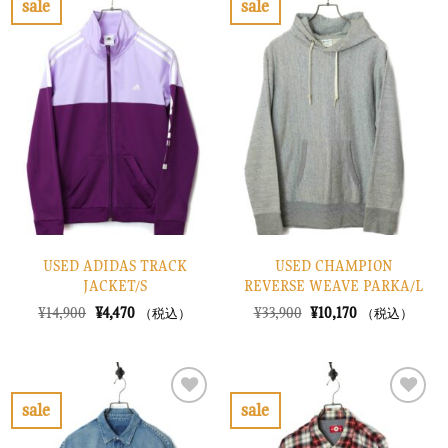
sale
sale
し
で
し
で
お
お
た。
す。
た。
す。
気
気
に
に
入
入
り
り
に
に
す
す
る
る
USED ADIDAS TRACK
USED CHAMPION
JACKET/S
REVERSE WEAVE PARKA/L
元
現
元
現
¥
14,900
¥
4,470
¥
33,900
¥
10,170
（税込）
（税込）
の
在
の
在
価
の
価
の
格
価
格
価
は
格
は
格
¥14,900
は
¥33,900
は
で
¥4,470
で
¥10,170
sale
sale
し
で
し
で
お
お
た。
す。
た。
す。
気
気