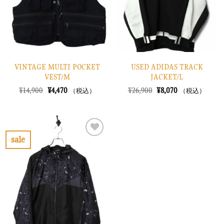
す
す
る
る
VINTAGE MULTI POCKET
USED ADIDAS TRACK
VEST/M
JACKET/L
元
現
元
現
¥
14,900
¥
4,470
¥
26,900
¥
8,070
（税込）
（税込）
の
在
の
在
価
の
価
の
格
価
格
価
は
格
は
格
¥14,900
は
¥26,900
は
で
¥4,470
で
¥8,070
sale
し
で
し
で
お
た。
す。
た。
す。
気
に
入
り
に
す
る