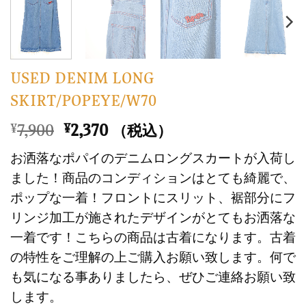
USED DENIM LONG
SKIRT/POPEYE/W70
元
現
7,900
2,370
¥
¥
（税込）
の
在
お洒落なポパイのデニムロングスカートが入荷し
価
の
ました！商品のコンディションはとても綺麗で、
格
価
ポップな一着！フロントにスリット、裾部分にフ
は
格
リンジ加工が施されたデザインがとてもお洒落な
¥7,900
は
で
¥2,370
一着です！こちらの商品は古着になります。古着
し
で
の特性をご理解の上ご購入お願い致します。何で
た。
す。
も気になる事ありましたら、ぜひご連絡お願い致
します。