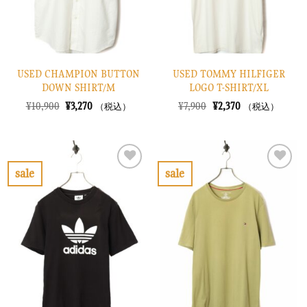
る
る
USED CHAMPION BUTTON
USED TOMMY HILFIGER
DOWN SHIRT/M
LOGO T-SHIRT/XL
元
現
元
現
¥
10,900
¥
3,270
¥
7,900
¥
2,370
（税込）
（税込）
の
在
の
在
価
の
価
の
格
価
格
価
は
格
は
格
¥10,900
は
¥7,900
は
で
¥3,270
で
¥2,370
sale
sale
し
で
し
で
お
お
た。
す。
た。
す。
気
気
に
に
入
入
り
り
に
に
す
す
る
る