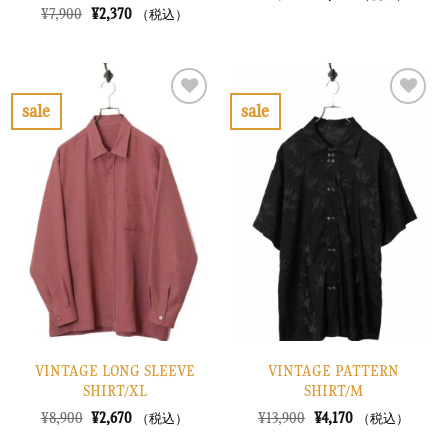
の
在
元
現
¥
7,900
¥
2,370
（税込）
価
の
の
在
格
価
価
の
は
格
格
価
¥13,900
は
は
格
で
¥4,170
¥7,900
は
し
で
で
¥2,370
sale
sale
た。
す。
し
で
お
お
た。
す。
気
気
に
に
入
入
り
り
に
に
す
す
る
る
VINTAGE LONG SLEEVE
VINTAGE PATTERN
SHIRT/XL
SHIRT/M
元
現
元
現
¥
8,900
¥
2,670
¥
13,900
¥
4,170
（税込）
（税込）
の
在
の
在
価
の
価
の