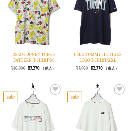
り
り
に
に
す
す
る
る
USED LOONEY TUNES
USED TOMMY HILFIGER
PATTERN T-SHIRT/M
LOGO T-SHIRT/XXL
元
現
元
現
¥
10,900
¥
3,270
¥
7,900
¥
2,370
（税込）
（税込）
の
在
の
在
価
の
価
の
格
価
格
価
は
格
は
格
¥10,900
は
¥7,900
は
で
¥3,270
で
¥2,370
sale
sale
し
で
し
で
お
お
た。
す。
た。
す。
気
気
に
に
入
入
り
り
に
に