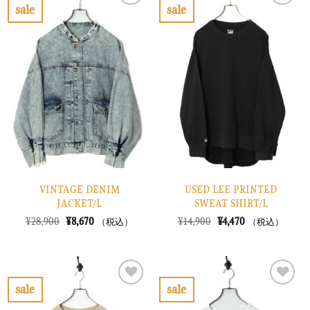
で
¥4,170
で
¥5,070
sale
sale
し
で
し
で
お
お
た。
す。
た。
す。
気
気
に
に
入
入
り
り
に
に
す
す
る
る
VINTAGE DENIM
USED LEE PRINTED
JACKET/L
SWEAT SHIRT/L
元
現
元
現
¥
28,900
¥
8,670
¥
14,900
¥
4,470
（税込）
（税込）
の
在
の
在
価
の
価
の
格
価
格
価
は
格
は
格
¥28,900
は
¥14,900
は
で
¥8,670
で
¥4,470
sale
sale
し
で
し
で
お
お
た。
す。
た。
す。