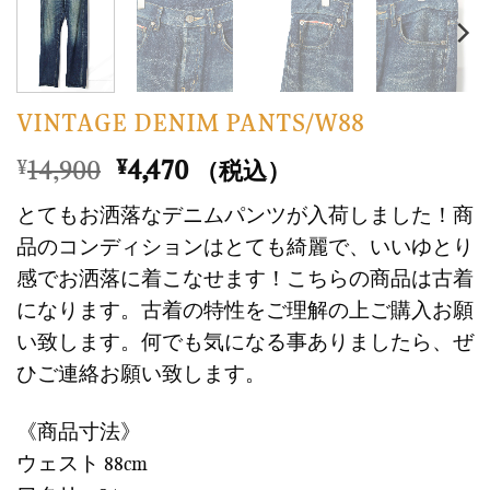
VINTAGE DENIM PANTS/W88
元
現
14,900
4,470
¥
¥
（税込）
の
在
とてもお洒落なデニムパンツが入荷しました！商
価
の
品のコンディションはとても綺麗で、いいゆとり
格
価
感でお洒落に着こなせます！こちらの商品は古着
は
格
になります。古着の特性をご理解の上ご購入お願
¥14,900
は
で
¥4,470
い致します。何でも気になる事ありましたら、ぜ
し
で
ひご連絡お願い致します。
た。
す。
《商品寸法》
ウェスト 88cm