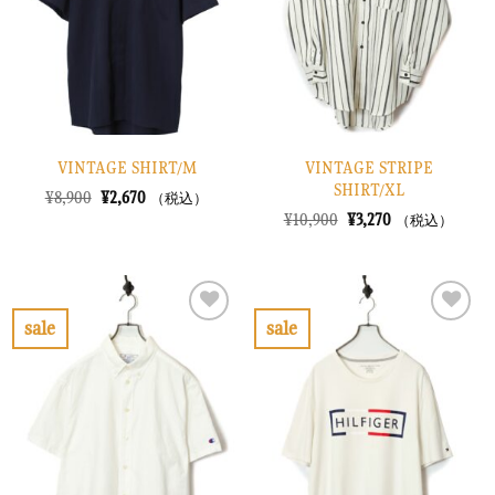
に
に
す
す
る
る
VINTAGE SHIRT/M
VINTAGE STRIPE
SHIRT/XL
元
現
¥
8,900
¥
2,670
（税込）
の
在
元
現
¥
10,900
¥
3,270
（税込）
価
の
の
在
格
価
価
の
は
格
格
価
¥8,900
は
は
格
で
¥2,670
¥10,900
は
し
で
で
¥3,270
sale
sale
た。
す。
し
で
お
お
た。
す。
気
気
に
に
入
入
り
り
に
に
す
す