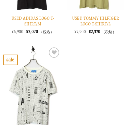
USED ADIDAS LOGO T-
USED TOMMY HILFIGER
SHIRT/M
LOGO T-SHIRT/L
元
現
元
現
¥
6,900
¥
2,070
¥
7,900
¥
2,370
（税込）
（税込）
の
在
の
在
価
の
価
の
格
価
格
価
は
格
は
格
¥6,900
は
¥7,900
は
で
¥2,070
で
¥2,370
sale
し
で
し
で
お
た。
す。
た。
す。
気
に
入
り
に
す
る