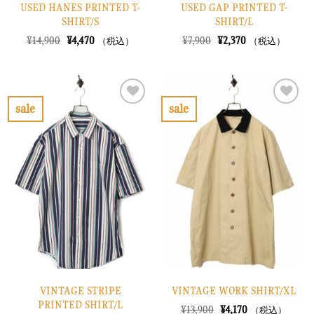
USED HANES PRINTED T-
USED GAP PRINTED T-
SHIRT/S
SHIRT/L
元
現
元
現
¥
14,900
¥
4,470
¥
7,900
¥
2,370
（税込）
（税込）
の
在
の
在
価
の
価
の
格
価
格
価
は
格
は
格
¥14,900
は
¥7,900
は
で
¥4,470
で
¥2,370
sale
sale
し
で
し
で
お
お
た。
す。
た。
す。
気
気
に
に
入
入
り
り
に
に
す
す
る
る
VINTAGE STRIPE
VINTAGE WORK SHIRT/XL
PRINTED SHIRT/L
元
現
¥
13,900
¥
4,170
（税込）