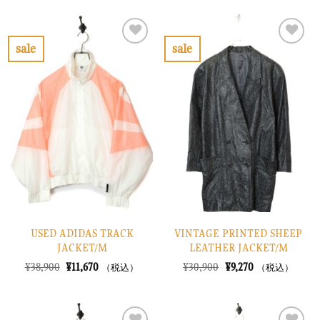
格
価
格
価
は
格
は
格
¥8,900
は
¥13,900
は
で
¥2,670
で
¥4,170
sale
sale
し
で
し
で
お
お
た。
す。
た。
す。
気
気
に
に
入
入
り
り
に
に
す
す
る
る
USED ADIDAS TRACK
VINTAGE PRINTED SHEEP
JACKET/M
LEATHER JACKET/M
元
現
元
現
¥
38,900
¥
11,670
¥
30,900
¥
9,270
（税込）
（税込）
の
在
の
在
価
の
価
の
格
価
格
価
は
格
は
格