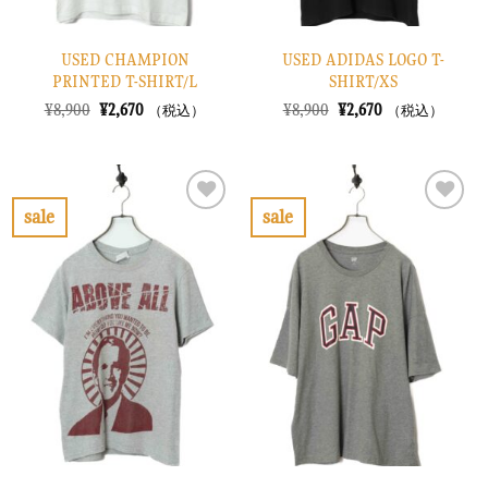
USED CHAMPION
USED ADIDAS LOGO T-
PRINTED T-SHIRT/L
SHIRT/XS
元
現
元
現
¥
8,900
¥
2,670
¥
8,900
¥
2,670
（税込）
（税込）
の
在
の
在
価
の
価
の
格
価
格
価
は
格
は
格
¥8,900
は
¥8,900
は
で
¥2,670
で
¥2,670
sale
sale
し
で
し
で
お
お
た。
す。
た。
す。
気
気
に
に
入
入
り
り
に
に
す
す
る
る