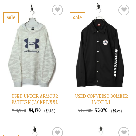
sale
sale
お
お
気
気
に
に
入
入
り
り
に
に
す
す
る
る
USED UNDER ARMOUR
USED CONVERSE BOMBER
PATTERN JACKET/XXL
JACKET/L
元
現
元
現
¥
13,900
¥
4,170
¥
16,900
¥
5,070
（税込）
（税込）
の
在
の
在
価
の
価
の
格
価
格
価
は
格
は
格
¥13,900
は
¥16,900
は