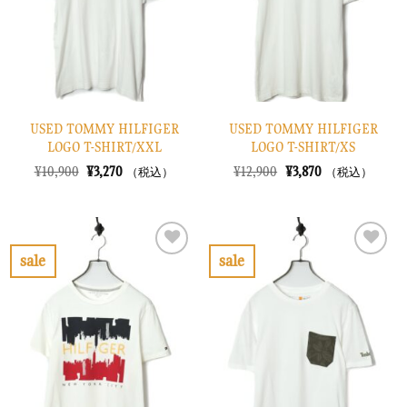
す
す
る
る
USED TOMMY HILFIGER
USED TOMMY HILFIGER
LOGO T-SHIRT/XXL
LOGO T-SHIRT/XS
元
現
元
現
¥
10,900
¥
3,270
¥
12,900
¥
3,870
（税込）
（税込）
の
在
の
在
価
の
価
の
格
価
格
価
は
格
は
格
¥10,900
は
¥12,900
は
で
¥3,270
で
¥3,870
sale
sale
し
で
し
で
お
お
た。
す。
た。
す。
気
気
に
に
入
入
り
り
に
に
す
す
る
る