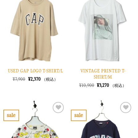
気
気
に
に
入
入
り
り
に
に
す
す
る
る
USED GAP LOGO T-SHIRT/L
VINTAGE PRINTED T-
SHIRT/M
元
現
¥
7,900
¥
2,370
（税込）
の
在
元
現
¥
10,900
¥
3,270
（税込）
価
の
の
在
格
価
価
の
は
格
格
価
¥7,900
は
は
格
で
¥2,370
¥10,900
は
し
で
で
¥3,270
sale
sale
た。
す。
し
で
お
お
た。
す。
気
気
に
に
入
入