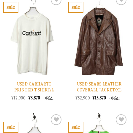
¥38,900
は
¥30,900
は
で
¥11,670
で
¥9,270
sale
sale
し
で
し
で
お
お
た。
す。
た。
す。
気
気
に
に
入
入
り
り
に
に
す
す
る
る
USED CARHARTT
USED SEARS LEATHER
PRINTED T-SHIRT/L
COVERALL JACKET/XL
元
現
元
現
¥
12,900
¥
3,870
¥
52,900
¥
15,870
（税込）
（税込）
の
在
の
在
価
の
価
の
格
価
格
価
は
格
は
格
¥12,900
は
¥52,900
は
で
¥3,870
で
¥15,870
sale
sale
し
で
し
で
お
お