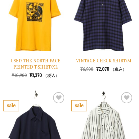
入
入
り
り
に
に
す
す
る
る
USED THE NORTH FACE
VINTAGE CHECK SHIRT/M
PRINTED T-SHIRT/XL
元
現
¥
6,900
¥
2,070
（税込）
の
在
元
現
¥
10,900
¥
3,270
（税込）
価
の
の
在
格
価
価
の
は
格
格
価
¥6,900
は
は
格
で
¥2,070
¥10,900
は
し
で
で
¥3,270
sale
sale
た。
す。
し
で
お
お
た。
す。
気
気
に
に
入
入
り
り