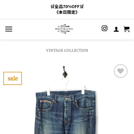
🛒全品70%OFF🛒
《本日限定》
Skip
to
content
VINTAGE COLLECTION
sale
お
気
に
入
り
に
す