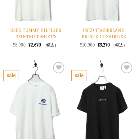
USED TOMMY HILFIGER
USED TIMBERLAND
PRINTED T-SHIRT/S
PRINTED T-SHIRT/XS
元
現
元
現
¥
8,900
¥
2,670
¥
10,900
¥
3,270
（税込）
（税込）
の
在
の
在
価
の
価
の
格
価
格
価
は
格
は
格
¥8,900
は
¥10,900
は
で
¥2,670
で
¥3,270
sale
sale
し
で
し
で
お
お
た。
す。
た。
す。
気
気
に
に
入
入
り
り
に
に
す
す
る
る