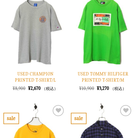
た。
す。
た。
す。
気
気
に
に
入
入
り
り
に
に
す
す
る
る
USED CHAMPION
USED TOMMY HILFIGER
PRINTED T-SHIRT/L
PRINTED T-SHIRT/M
元
現
元
現
¥
8,900
¥
2,670
¥
10,900
¥
3,270
（税込）
（税込）
の
在
の
在
価
の
価
の
格
価
格
価
は
格
は
格
¥8,900
は
¥10,900
は
で
¥2,670
で
¥3,270
sale
sale
し
で
し
で
お
お
た。
す。
た。
す。
気
気
に
に