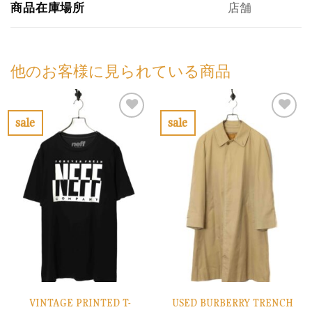
商品在庫場所
店舗
他のお客様に見られている商品
sale
sale
お
お
気
気
に
に
入
入
り
り
に
に
す
す
る
る
VINTAGE PRINTED T-
USED BURBERRY TRENCH