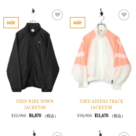
価
の
価
の
格
価
格
価
は
格
は
格
¥42,900
は
¥14,900
は
で
¥12,870
で
¥4,470
sale
sale
し
で
し
で
お
お
た。
す。
た。
す。
気
気
に
に
入
入
り
り
に
に
す
す
る
る
USED NIKE DOWN
USED ADIDAS TRACK
JACKET/M
JACKET/M
元
現
元
現
¥
22,900
¥
6,870
¥
38,900
¥
11,670
（税込）
（税込）
の
在
の
在
価
の
価
の
格
価
格
価
は
格
は
格