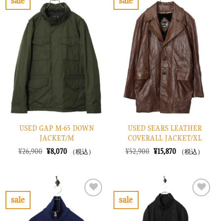
sale
sale
し
で
し
で
お
お
た。
す。
た。
す。
気
気
に
に
入
入
り
り
に
に
す
す
る
る
USED GAP M-65 DOWN
USED SEARS LEATHER
JACKET/M
COVERALL JACKET/XL
元
現
元
現
¥
26,900
¥
8,070
¥
52,900
¥
15,870
（税込）
（税込）
の
在
の
在
価
の
価
の
格
価
格
価
は
格
は
格
¥26,900
は
¥52,900
は
で
¥8,070
で
¥15,870
sale
sale
し
で
し
で
お
お
た。
す。
た。
す。
気
気