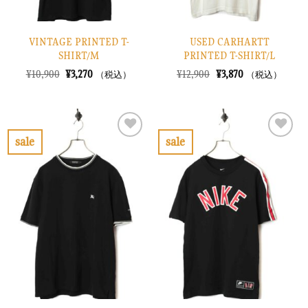
VINTAGE PRINTED T-
USED CARHARTT
SHIRT/M
PRINTED T-SHIRT/L
元
現
元
現
¥
10,900
¥
3,270
¥
12,900
¥
3,870
（税込）
（税込）
の
在
の
在
価
の
価
の
格
価
格
価
は
格
は
格
¥10,900
は
¥12,900
は
で
¥3,270
で
¥3,870
sale
sale
し
で
し
で
お
お
た。
す。
た。
す。
気
気
に
に
入
入
り
り
に
に
す
す
る
る