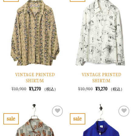
た。
す。
た。
す。
気
気
に
に
入
入
り
り
に
に
す
す
る
る
VINTAGE PRINTED
VINTAGE PRINTED
SHIRT/M
SHIRT/M
元
現
元
現
¥
10,900
¥
3,270
¥
10,900
¥
3,270
（税込）
（税込）
の
在
の
在
価
の
価
の
格
価
格
価
は
格
は
格
¥10,900
は
¥10,900
は
で
¥3,270
で
¥3,270
sale
sale
し
で
し
で
お
お
た。
す。
た。
す。
気
気
に
に