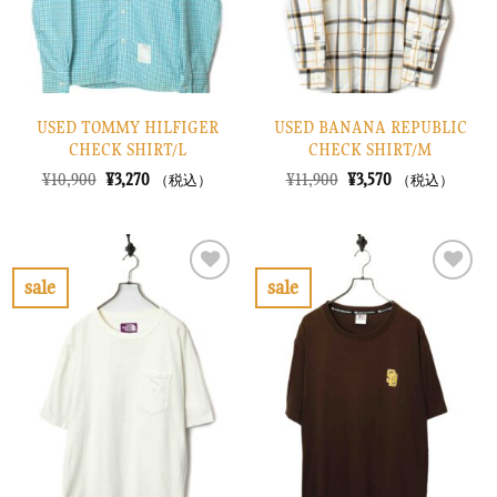
る
る
USED TOMMY HILFIGER
USED BANANA REPUBLIC
CHECK SHIRT/L
CHECK SHIRT/M
元
現
元
現
¥
10,900
¥
3,270
¥
11,900
¥
3,570
（税込）
（税込）
の
在
の
在
価
の
価
の
格
価
格
価
は
格
は
格
¥10,900
は
¥11,900
は
で
¥3,270
で
¥3,570
sale
sale
し
で
し
で
お
お
た。
す。
た。
す。
気
気
に
に
入
入
り
り
に
に
す
す
る
る