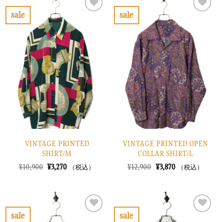
¥22,900
は
¥38,900
は
で
¥6,870
で
¥11,670
sale
sale
し
で
し
で
お
お
た。
す。
た。
す。
気
気
に
に
入
入
り
り
に
に
す
す
る
る
VINTAGE PRINTED
VINTAGE PRINTED OPEN
SHIRT/M
COLLAR SHIRT/L
元
現
元
現
¥
10,900
¥
3,270
¥
12,900
¥
3,870
（税込）
（税込）
の
在
の
在
価
の
価
の
格
価
格
価
は
格
は
格
¥10,900
は
¥12,900
は
で
¥3,270
で
¥3,870
sale
sale
し
で
し
で
お
お