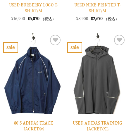
USED BURBERRY LOGO T-
USED NIKE PRINTED T-
SHIRT/M
SHIRT/M
元
現
元
現
¥
16,900
¥
5,070
¥
8,900
¥
2,670
（税込）
（税込）
の
在
の
在
価
の
価
の
格
価
格
価
は
格
は
格
¥16,900
は
¥8,900
は
で
¥5,070
で
¥2,670
sale
sale
し
で
し
で
お
お
た。
す。
た。
す。
気
気
に
に
入
入
り
り
に
に
す
す
る
る
80’S ADIDAS TRACK
USED ADIDAS TRAINING
JACKET/M
JACKET/XL