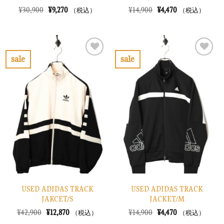
元
現
元
現
¥
30,900
¥
9,270
¥
14,900
¥
4,470
（税込）
（税込）
の
在
の
在
価
の
価
の
格
価
格
価
は
格
は
格
¥30,900
は
¥14,900
は
で
¥9,270
で
¥4,470
sale
sale
し
で
し
で
お
お
た。
す。
た。
す。
気
気
に
に
入
入
り
り
に
に
す
す
る
る
USED ADIDAS TRACK
USED ADIDAS TRACK
JAKCET/S
JACKET/M
元
現
元
現
¥
42,900
¥
12,870
¥
14,900
¥
4,470
（税込）
（税込）
の
在
の
在