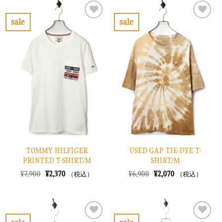
は
格
は
格
¥10,900
は
¥38,900
は
で
¥3,270
で
¥11,670
sale
sale
し
で
し
で
お
お
た。
す。
た。
す。
気
気
に
に
入
入
り
り
に
に
す
す
る
る
TOMMY HILFIGER
USED GAP TIE-DYE T-
PRINTED T-SHIRT/M
SHIRT/M
元
現
元
現
¥
7,900
¥
2,370
¥
6,900
¥
2,070
（税込）
（税込）
の
在
の
在
価
の
価
の
格
価
格
価
は
格
は
格
¥7,900
は
¥6,900
は
で
¥2,370
で
¥2,070