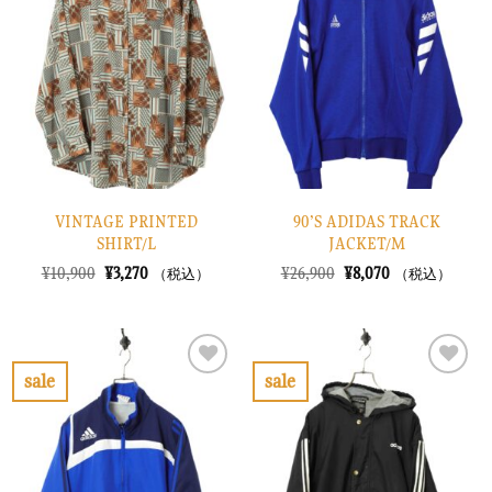
入
入
り
り
に
に
す
す
る
る
VINTAGE PRINTED
90’S ADIDAS TRACK
SHIRT/L
JACKET/M
元
現
元
現
¥
10,900
¥
3,270
¥
26,900
¥
8,070
（税込）
（税込）
の
在
の
在
価
の
価
の
格
価
格
価
は
格
は
格
¥10,900
は
¥26,900
は
で
¥3,270
で
¥8,070
sale
sale
し
で
し
で
お
お
た。
す。
た。
す。
気
気
に
に
入
入
り
り