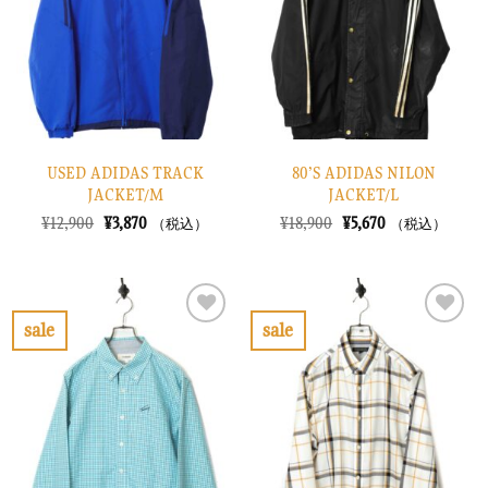
に
に
す
す
る
る
USED ADIDAS TRACK
80’S ADIDAS NILON
JACKET/M
JACKET/L
元
現
元
現
¥
12,900
¥
3,870
¥
18,900
¥
5,670
（税込）
（税込）
の
在
の
在
価
の
価
の
格
価
格
価
は
格
は
格
¥12,900
は
¥18,900
は
で
¥3,870
で
¥5,670
sale
sale
し
で
し
で
お
お
た。
す。
た。
す。
気
気
に
に
入
入
り
り
に
に
す
す