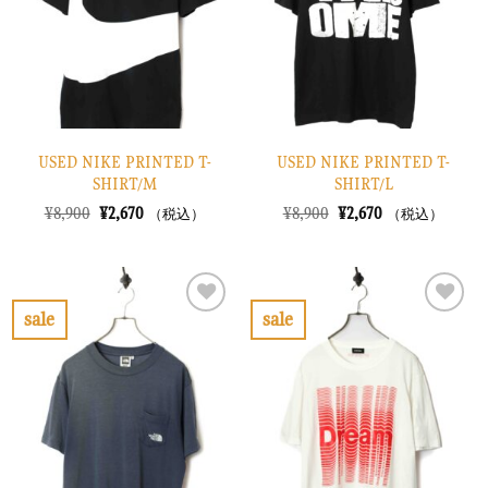
に
に
す
す
る
る
USED NIKE PRINTED T-
USED NIKE PRINTED T-
SHIRT/M
SHIRT/L
元
現
元
現
¥
8,900
¥
2,670
¥
8,900
¥
2,670
（税込）
（税込）
の
在
の
在
価
の
価
の
格
価
格
価
は
格
は
格
¥8,900
は
¥8,900
は
で
¥2,670
で
¥2,670
sale
sale
し
で
し
で
お
お
た。
す。
た。
す。
気
気
に
に
入
入
り
り
に
に
す
す
る
る