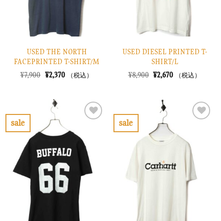
USED THE NORTH
USED DIESEL PRINTED T-
FACEPRINTED T-SHIRT/M
SHIRT/L
元
現
元
現
¥
7,900
¥
2,370
¥
8,900
¥
2,670
（税込）
（税込）
の
在
の
在
価
の
価
の
格
価
格
価
は
格
は
格
¥7,900
は
¥8,900
は
で
¥2,370
で
¥2,670
sale
sale
し
で
し
で
お
お
た。
す。
た。
す。
気
気
に
に
入
入
り
り
に
に
す
す
る
る