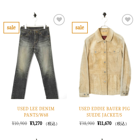
の
在
の
在
価
の
価
の
格
価
格
価
は
格
は
格
¥10,900
は
¥14,900
は
で
¥3,270
で
¥4,470
sale
sale
し
で
し
で
お
お
た。
す。
た。
す。
気
気
に
に
入
入
り
り
に
に
す
す
る
る
USED LEE DENIM
USED EDDIE BAUER PIG
PANTS/W68
SUEDE JACKET/S
元
現
元
現
¥
10,900
¥
3,270
¥
38,900
¥
11,670
（税込）
（税込）
の
在
の
在
価
の
価
の
格
価
格
価