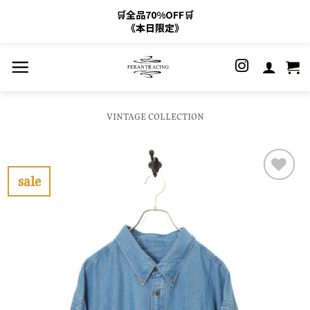
🛒全品70%OFF🛒
《本日限定》
Skip
to
content
VINTAGE COLLECTION
sale
お
気
に
入
り
に
す