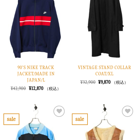
に
に
入
入
り
り
に
に
す
す
る
る
90’S NIKE TRACK
VINTAGE STAND COLLAR
JACKET/MADE IN
COAT/XL
JAPAN/L
元
現
¥
32,900
¥
9,870
（税込）
の
在
元
現
¥
42,900
¥
12,870
（税込）
価
の
の
在
格
価
価
の
は
格
格
価
¥32,900
は
は
格
で
¥9,870
¥42,900
は
し
で
で
¥12,870
sale
sale
た。
す。
し
で
お
お
た。
す。
気
気
に
に