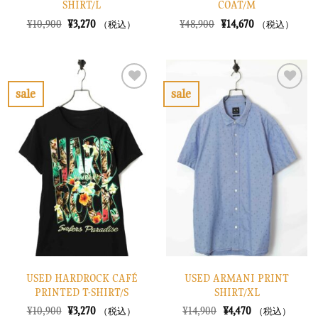
SHIRT/L
COAT/M
元
現
元
現
¥
10,900
¥
3,270
¥
48,900
¥
14,670
（税込）
（税込）
の
在
の
在
価
の
価
の
格
価
格
価
は
格
は
格
¥10,900
は
¥48,900
は
で
¥3,270
で
¥14,670
sale
sale
し
で
し
で
お
お
た。
す。
た。
す。
気
気
に
に
入
入
り
り
に
に
す
す
る
る
USED HARDROCK CAFÉ
USED ARMANI PRINT
PRINTED T-SHIRT/S
SHIRT/XL
元
現
元
現
¥
10,900
¥
3,270
¥
14,900
¥
4,470
（税込）
（税込）