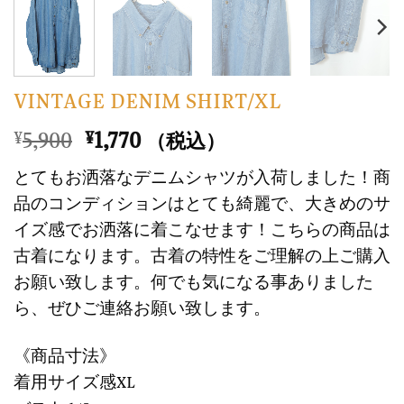
VINTAGE DENIM SHIRT/XL
元
現
5,900
1,770
¥
¥
（税込）
の
在
とてもお洒落なデニムシャツが入荷しました！商
価
の
品のコンディションはとても綺麗で、大きめのサ
格
価
イズ感でお洒落に着こなせます！こちらの商品は
は
格
古着になります。古着の特性をご理解の上ご購入
¥5,900
は
で
¥1,770
お願い致します。何でも気になる事ありました
し
で
ら、ぜひご連絡お願い致します。
た。
す。
《商品寸法》
着用サイズ感XL