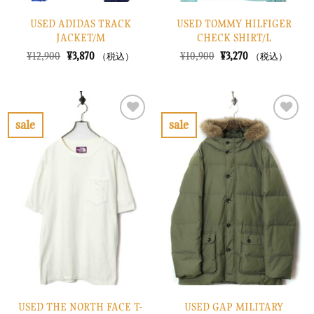
USED ADIDAS TRACK
USED TOMMY HILFIGER
JACKET/M
CHECK SHIRT/L
元
現
元
現
¥
12,900
¥
3,870
¥
10,900
¥
3,270
（税込）
（税込）
の
在
の
在
価
の
価
の
格
価
格
価
は
格
は
格
¥12,900
は
¥10,900
は
で
¥3,870
で
¥3,270
sale
sale
し
で
し
で
お
お
た。
す。
た。
す。
気
気
に
に
入
入
り
り
に
に
す
す
る
る
USED THE NORTH FACE T-
USED GAP MILITARY