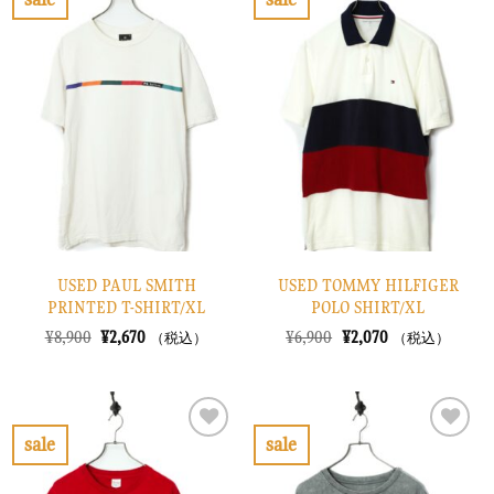
し
で
し
で
お
お
た。
す。
た。
す。
気
気
に
に
入
入
り
り
に
に
す
す
る
る
USED PAUL SMITH
USED TOMMY HILFIGER
PRINTED T-SHIRT/XL
POLO SHIRT/XL
元
現
元
現
¥
8,900
¥
2,670
¥
6,900
¥
2,070
（税込）
（税込）
の
在
の
在
価
の
価
の
格
価
格
価
は
格
は
格
¥8,900
は
¥6,900
は
で
¥2,670
で
¥2,070
sale
sale
し
で
し
で
お
お
た。
す。
た。
す。
気
気