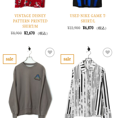
VINTAGE DISNEY
USED NIKE GAME T-
PATTERN PRINTED
SHIRT/L
SHIRT/M
元
現
¥
22,900
¥
6,870
（税込）
の
在
元
現
¥
8,900
¥
2,670
（税込）
価
の
の
在
格
価
価
の
は
格
格
価
¥22,900
は
は
格
で
¥6,870
¥8,900
は
し
で
で
¥2,670
sale
sale
た。
す。
し
で
お
お
た。
す。
気
気
に
に
入
入
り
り
に
に
す
す
る
る