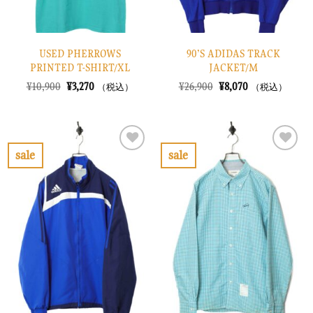
USED PHERROWS
90’S ADIDAS TRACK
PRINTED T-SHIRT/XL
JACKET/M
元
現
元
現
¥
10,900
¥
3,270
¥
26,900
¥
8,070
（税込）
（税込）
の
在
の
在
価
の
価
の
格
価
格
価
は
格
は
格
¥10,900
は
¥26,900
は
で
¥3,270
で
¥8,070
sale
sale
し
で
し
で
お
お
た。
す。
た。
す。
気
気
に
に
入
入
り
り
に
に
す
す
る
る