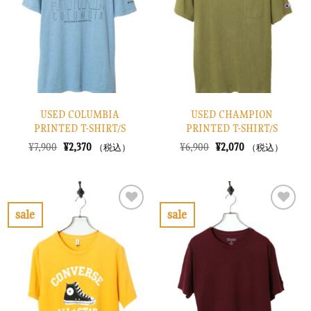
に
に
す
す
る
る
USED COLUMBIA
USED CHAMPION
PRINTED T-SHIRT/S
PRINTED T-SHIRT/S
元
現
元
現
¥
7,900
¥
2,370
¥
6,900
¥
2,070
（税込）
（税込）
の
在
の
在
価
の
価
の
格
価
格
価
は
格
は
格
¥7,900
は
¥6,900
は
で
¥2,370
で
¥2,070
sale
sale
し
で
し
で
お
お
た。
す。
た。
す。
気
気
に
に
入
入
り
り
に
に
す
す