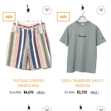
格
価
格
価
は
格
は
格
¥8,900
は
¥12,900
は
で
¥2,670
で
¥3,870
sale
sale
し
で
し
で
お
お
た。
す。
た。
す。
気
気
に
に
入
入
り
り
に
に
す
す
る
る
VINTAGE STRIPED
USED CHAMPION LOGO T-
SHORTS/W66
SHIRT/M
元
現
元
現
¥
14,900
¥
4,470
¥
7,900
¥
2,370
（税込）
（税込）
の
在
の
在
価
の
価
の
格
価
格
価
は
格
は
格
¥14,900
は
¥7,900
は