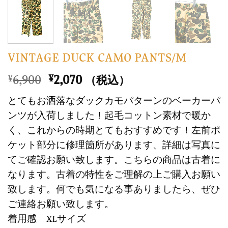
VINTAGE DUCK CAMO PANTS/M
元
現
6,900
2,070
¥
¥
（税込）
の
在
とてもお洒落なダックカモパターンのベーカーパ
価
の
ンツが入荷しました！起毛コットン素材で暖か
格
価
く、これからの時期とてもおすすめです！左前ポ
は
格
ケット部分に修理箇所があります、詳細は写真に
¥6,900
は
で
¥2,070
てご確認お願い致します。こちらの商品は古着に
し
で
なります。古着の特性をご理解の上ご購入お願い
た。
す。
致します。何でも気になる事ありましたら、ぜひ
ご連絡お願い致します。
着用感 XLサイズ