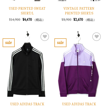
USED PRINTED SWEAT
VINTAGE PATTERN
SHIRT/L
PRINTED SHIRT/S
元
現
元
現
¥
14,900
¥
4,470
¥
8,900
¥
2,670
（税込）
（税込）
の
在
の
在
価
の
価
の
格
価
格
価
は
格
は
格
¥14,900
は
¥8,900
は
で
¥4,470
で
¥2,670
sale
sale
し
で
し
で
お
お
た。
す。
た。
す。
気
気
に
に
入
入
り
り
に
に
す
す
る
る
USED ADIDAS TRACK
USED ADIDAS TRACK