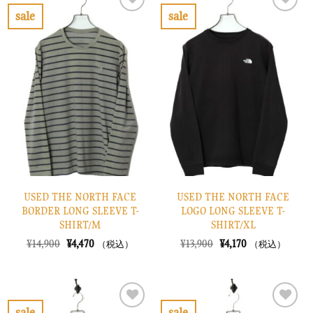
で
¥4,470
で
¥2,370
sale
sale
し
で
し
で
お
お
た。
す。
た。
す。
気
気
に
に
入
入
り
り
に
に
す
す
る
る
USED THE NORTH FACE
USED THE NORTH FACE
BORDER LONG SLEEVE T-
LOGO LONG SLEEVE T-
SHIRT/M
SHIRT/XL
元
現
元
現
¥
14,900
¥
4,470
¥
13,900
¥
4,170
（税込）
（税込）
の
在
の
在
価
の
価
の
格
価
格
価
は
格
は
格
¥14,900
は
¥13,900
は
で
¥4,470
で
¥4,170
sale
sale