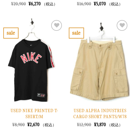
元
現
元
現
¥
20,900
¥
6,270
¥
16,900
¥
5,070
（税込）
（税込）
の
在
の
在
価
の
価
の
格
価
格
価
は
格
は
格
¥20,900
は
¥16,900
は
で
¥6,270
で
¥5,070
sale
sale
し
で
し
で
お
お
た。
す。
た。
す。
気
気
に
に
入
入
り
り
に
に
す
す
る
る
USED NIKE PRINTED T-
USED ALPHA INDUSTRIES
SHIRT/M
CARGO SHORT PANTS/W78
元
現
元
現
¥
8,900
¥
2,670
¥
12,900
¥
3,870
（税込）
（税込）
の
在
の
在
価
の
価
の