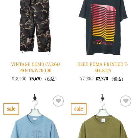
に
に
入
入
り
り
に
に
す
す
る
る
VINTAGE COMO CARGO
USED PUMA PRINTED T-
PANTS/W70-100
SHIRT/S
元
現
元
現
¥
18,900
¥
5,670
¥
7,900
¥
2,370
（税込）
（税込）
の
在
の
在
価
の
価
の
格
価
格
価
は
格
は
格
¥18,900
は
¥7,900
は
で
¥5,670
で
¥2,370
sale
sale
し
で
し
で
お
お
た。
す。
た。
す。
気
気
に
に
入
入
り
り