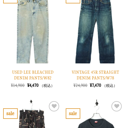
お
お
た。
す。
気
気
に
に
入
入
り
り
に
に
す
す
る
る
USED LEE BLEACHED
VINTAGE 45R STRAIGHT
DENIM PANTS/W82
DENIM PANTS/W78
元
現
元
現
¥
14,900
¥
4,470
¥
24,900
¥
7,470
（税込）
（税込）
の
在
の
在
価
の
価
の
格
価
格
価
は
格
は
格
¥14,900
は
¥24,900
は
で
¥4,470
で
¥7,470
sale
sale
し
で
し
で
お
お
た。
す。
た。
す。
気
気