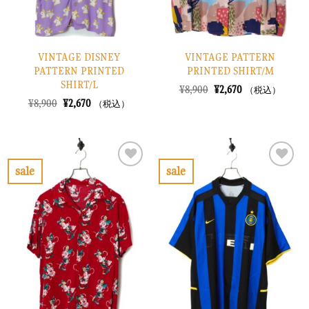
VINTAGE DISNEY
VINTAGE PATTERN
PATTERN PRINTED
PRINTED SHIRT/M
SHIRT/L
元
現
¥
8,900
¥
2,670
（税込）
の
在
元
現
¥
8,900
¥
2,670
（税込）
価
の
の
在
格
価
価
の
は
格
格
価
¥8,900
は
は
格
で
¥2,670
¥8,900
は
し
で
で
¥2,670
sale
sale
た。
す。
し
で
お
お
た。
す。
気
気
に
に
入
入
り
り
に
に
す
す
る
る