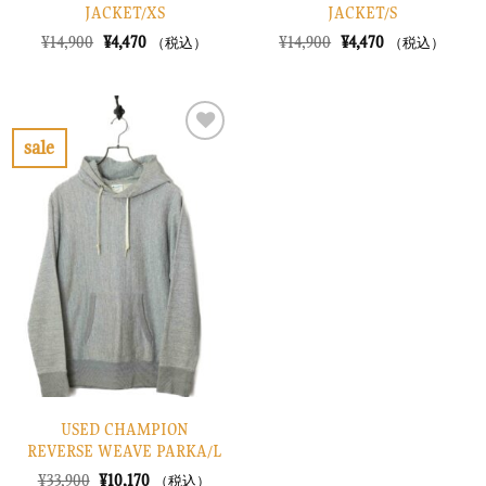
JACKET/XS
JACKET/S
元
現
元
現
¥
14,900
¥
4,470
¥
14,900
¥
4,470
（税込）
（税込）
の
在
の
在
価
の
価
の
格
価
格
価
は
格
は
格
¥14,900
は
¥14,900
は
で
¥4,470
で
¥4,470
sale
し
で
し
で
お
た。
す。
た。
す。
気
に
入
り
に
す
る
USED CHAMPION
REVERSE WEAVE PARKA/L
元
現
¥
33,900
¥
10,170
（税込）