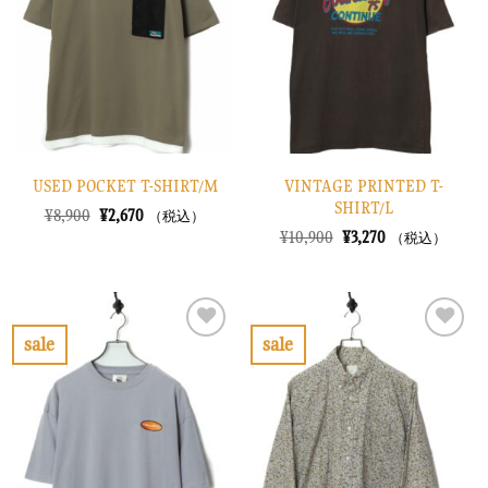
り
り
に
に
す
す
る
る
USED POCKET T-SHIRT/M
VINTAGE PRINTED T-
SHIRT/L
元
現
¥
8,900
¥
2,670
（税込）
の
在
元
現
¥
10,900
¥
3,270
（税込）
価
の
の
在
格
価
価
の
は
格
格
価
¥8,900
は
は
格
で
¥2,670
¥10,900
は
し
で
で
¥3,270
sale
sale
た。
す。
し
で
お
お
た。
す。
気
気
に
に
入
入
り
り
に
に