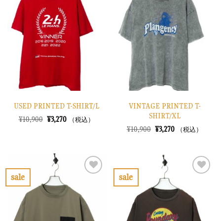
に
に
入
入
り
り
に
に
す
す
る
る
USED PRINTED T-SHIRT/L
VINTAGE PRINTED T-
SHIRT/XL
元
現
¥
10,900
¥
3,270
（税込）
の
在
元
現
¥
10,900
¥
3,270
（税込）
価
の
の
在
格
価
価
の
は
格
格
価
¥10,900
は
は
格
で
¥3,270
¥10,900
は
し
で
で
¥3,270
sale
sale
た。
す。
し
で
お
お
た。
す。
気
気
に
に
入
入