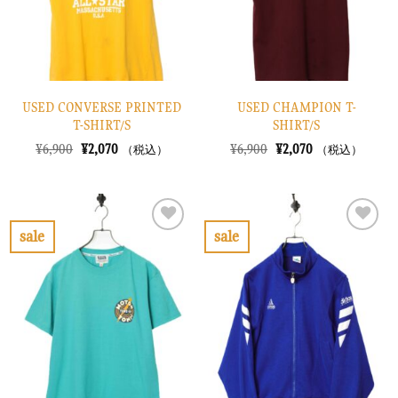
る
る
USED CONVERSE PRINTED
USED CHAMPION T-
T-SHIRT/S
SHIRT/S
元
現
元
現
¥
6,900
¥
2,070
¥
6,900
¥
2,070
（税込）
（税込）
の
在
の
在
価
の
価
の
格
価
格
価
は
格
は
格
¥6,900
は
¥6,900
は
で
¥2,070
で
¥2,070
sale
sale
し
で
し
で
お
お
た。
す。
た。
す。
気
気
に
に
入
入
り
り
に
に
す
す
る
る