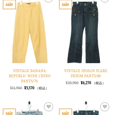
sale
sale
お
お
気
気
に
に
入
入
り
り
に
に
す
す
る
る
VINTAGE BANANA
VINTAGE DESIGN FLARE
REPUBLIC WIDE CHINO
DENIM PANTS/80
PANTS/70
元
現
¥
20,900
¥
6,270
（税込）
の
在
元
現
¥
11,900
¥
3,570
（税込）
価
の
の
在
格
価
価
の
は
格
格
価
¥20,900
は
は
格
で
¥6,270
¥11,900
は
し
で
で
¥3,570
sale
sale
た。
す。
し
で