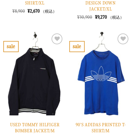
SHIRT/XL
DESIGN DOWN
JACKET/XL
元
現
¥
8,900
¥
2,670
（税込）
の
在
元
現
¥
30,900
¥
9,270
（税込）
価
の
の
在
格
価
価
の
は
格
格
価
¥8,900
は
は
格
で
¥2,670
¥30,900
は
し
で
で
¥9,270
sale
sale
た。
す。
し
で
お
お
た。
す。
気
気
に
に
入
入
り
り
に
に
す
す
る
る
USED TOMMY HILFIGER
90’S ADIDAS PRINTED T-
BOMBER JACKET/M
SHIRT/M