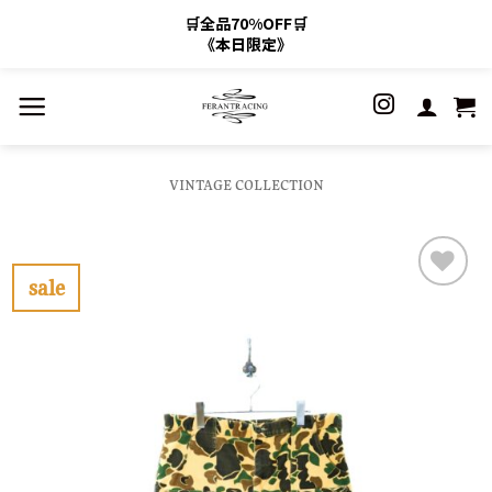
🛒全品70%OFF🛒
《本日限定》
Skip
to
content
VINTAGE COLLECTION
sale
お
気
に
入
り
に
す