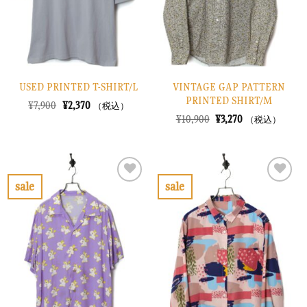
す
す
る
る
USED PRINTED T-SHIRT/L
VINTAGE GAP PATTERN
PRINTED SHIRT/M
元
現
¥
7,900
¥
2,370
（税込）
の
在
元
現
¥
10,900
¥
3,270
（税込）
価
の
の
在
格
価
価
の
は
格
格
価
¥7,900
は
は
格
で
¥2,370
¥10,900
は
し
で
で
¥3,270
sale
sale
た。
す。
し
で
お
お
た。
す。
気
気
に
に
入
入
り
り
に
に
す
す
る
る