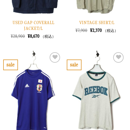
USED GAP COVERALL
VINTAGE SHIRT/L
JACKET/L
元
現
¥
7,900
¥
2,370
（税込）
の
在
元
現
¥
28,900
¥
8,670
（税込）
価
の
の
在
格
価
価
の
は
格
格
価
¥7,900
は
は
格
で
¥2,370
¥28,900
は
し
で
で
¥8,670
sale
sale
た。
す。
し
で
お
お
た。
す。
気
気
に
に
入
入
り
り
に
に
す
す
る
る