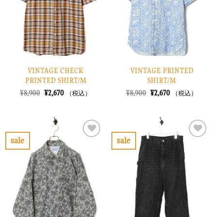
す
す
る
る
VINTAGE CHECK
VINTAGE PRINTED
PRINTED SHIRT/M
SHIRT/M
元
現
元
現
¥
8,900
¥
2,670
¥
8,900
¥
2,670
（税込）
（税込）
の
在
の
在
価
の
価
の
格
価
格
価
は
格
は
格
¥8,900
は
¥8,900
は
で
¥2,670
で
¥2,670
sale
sale
し
で
し
で
お
お
た。
す。
た。
す。
気
気
に
に
入
入
り
り
に
に
す
す
る
る