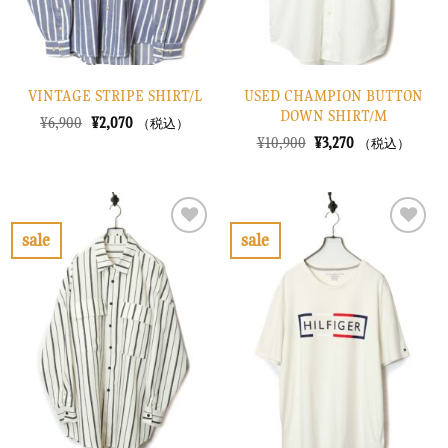
VINTAGE STRIPE SHIRT/L
USED CHAMPION BUTTON
DOWN SHIRT/M
元
現
¥
6,900
¥
2,070
（税込）
の
在
元
現
¥
10,900
¥
3,270
（税込）
価
の
の
在
格
価
価
の
は
格
格
価
¥6,900
は
は
格
で
¥2,070
¥10,900
は
し
で
で
¥3,270
sale
sale
た。
す。
し
で
お
お
た。
す。
気
気
に
に
入
入
り
り
に
に
す
す
る
る