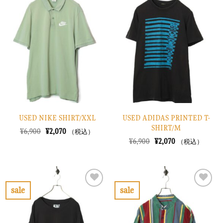
気
気
に
に
入
入
り
り
に
に
す
す
る
る
USED NIKE SHIRT/XXL
USED ADIDAS PRINTED T-
SHIRT/M
元
現
¥
6,900
¥
2,070
（税込）
の
在
元
現
¥
6,900
¥
2,070
（税込）
価
の
の
在
格
価
価
の
は
格
格
価
¥6,900
は
は
格
で
¥2,070
¥6,900
は
し
で
で
¥2,070
sale
sale
た。
す。
し
で
お
お
た。
す。
気
気
に
に