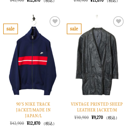
元
現
元
現
¥
42,900
¥
12,870
¥
38,900
¥
11,670
（税込）
（税込）
の
在
の
在
価
の
価
の
格
価
格
価
は
格
は
格
¥42,900
は
¥38,900
は
で
¥12,870
で
¥11,670
sale
sale
し
で
し
で
お
お
た。
す。
た。
す。
気
気
に
に
入
入
り
り
に
に
す
す
る
る
90’S NIKE TRACK
VINTAGE PRINTED SHEEP
JACKET/MADE IN
LEATHER JACKET/M
JAPAN/L
元
現
¥
30,900
¥
9,270
（税込）
の
在
元
現
¥
42,900
¥
12,870
（税込）
価
の
の
在