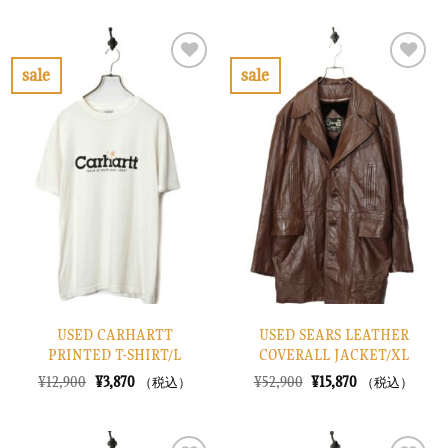
格
価
価
の
は
格
格
価
¥30,900
は
は
格
で
¥9,270
¥42,900
は
し
で
で
¥12,870
sale
sale
た。
す。
し
で
お
お
た。
す。
気
気
に
に
入
入
り
り
に
に
す
す
る
る
USED CARHARTT
USED SEARS LEATHER
PRINTED T-SHIRT/L
COVERALL JACKET/XL
元
現
元
現
¥
12,900
¥
3,870
¥
52,900
¥
15,870
（税込）
（税込）
の
在
の
在
価
の
価
の
格
価
格
価
は
格
は
格