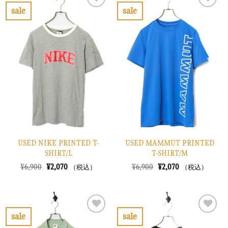
で
¥2,670
で
¥3,270
sale
sale
し
で
し
で
お
お
た。
す。
た。
す。
気
気
に
に
入
入
り
り
に
に
す
す
る
る
USED NIKE PRINTED T-
USED MAMMUT PRINTED
SHIRT/L
T-SHIRT/M
元
現
元
現
¥
6,900
¥
2,070
¥
6,900
¥
2,070
（税込）
（税込）
の
在
の
在
価
の
価
の
格
価
格
価
は
格
は
格
¥6,900
は
¥6,900
は
で
¥2,070
で
¥2,070
sale
sale
し
で
し
で
お
お
た。
す。
た。
す。