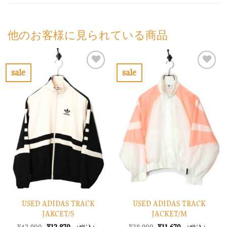
他のお客様に見られている商品
sale
sale
お
お
気
気
に
に
入
入
り
り
に
に
す
す
る
る
USED ADIDAS TRACK
USED ADIDAS TRACK
JAKCET/S
JACKET/M