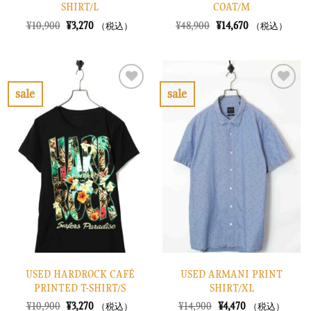
SHIRT/L
COAT/M
元
現
元
現
¥
10,900
¥
3,270
¥
48,900
¥
14,670
（税込）
（税込）
の
在
の
在
価
の
価
の
格
価
格
価
は
格
は
格
¥10,900
は
¥48,900
は
で
¥3,270
で
¥14,670
sale
sale
し
で
し
で
お
お
た。
す。
た。
す。
気
気
に
に
入
入
り
り
に
に
す
す
る
る
USED HARDROCK CAFÉ
USED ARMANI PRINT
PRINTED T-SHIRT/S
SHIRT/XL
元
現
元
現
¥
10,900
¥
3,270
¥
14,900
¥
4,470
（税込）
（税込）