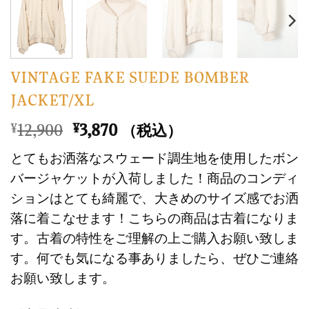
VINTAGE FAKE SUEDE BOMBER
JACKET/XL
元
現
12,900
3,870
¥
¥
（税込）
の
在
とてもお洒落なスウェード調生地を使用したボン
価
の
バージャケットが入荷しました！商品のコンディ
格
価
ションはとても綺麗で、大きめのサイズ感でお洒
は
格
落に着こなせます！こちらの商品は古着になりま
¥12,900
は
で
¥3,870
す。古着の特性をご理解の上ご購入お願い致しま
し
で
す。何でも気になる事ありましたら、ぜひご連絡
た。
す。
お願い致します。