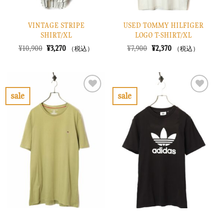
VINTAGE STRIPE
USED TOMMY HILFIGER
SHIRT/XL
LOGO T-SHIRT/XL
元
現
元
現
¥
10,900
¥
3,270
¥
7,900
¥
2,370
（税込）
（税込）
の
在
の
在
価
の
価
の
格
価
格
価
は
格
は
格
¥10,900
は
¥7,900
は
で
¥3,270
で
¥2,370
sale
sale
し
で
し
で
お
お
た。
す。
た。
す。
気
気
に
に
入
入
り
り
に
に
す
す
る
る