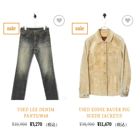
の
在
の
在
価
の
価
の
格
価
格
価
は
格
は
格
¥10,900
は
¥14,900
は
で
¥3,270
で
¥4,470
sale
sale
し
で
し
で
お
お
た。
す。
た。
す。
気
気
に
に
入
入
り
り
に
に
す
す
る
る
USED LEE DENIM
USED EDDIE BAUER PIG
PANTS/W68
SUEDE JACKET/S
元
現
元
現
¥
10,900
¥
3,270
¥
38,900
¥
11,670
（税込）
（税込）
の
在
の
在
価
の
価
の
格
価
格
価