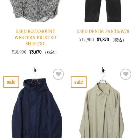
USED ROCKMOUNT
USED DENIM PANTS/W78
WESTERN PRINTED
元
現
¥
12,900
¥
3,870
（税込）
SHIRT/XL
の
在
価
の
元
現
¥
18,900
¥
5,670
（税込）
格
価
の
在
は
格
価
の
¥12,900
は
格
価
で
¥3,870
は
格
し
で
¥18,900
は
た。
す。
で
¥5,670
sale
sale
し
で
お
お
た。
す。
気
気
に
に
入
入
り
り
に
に
す
す
る
る