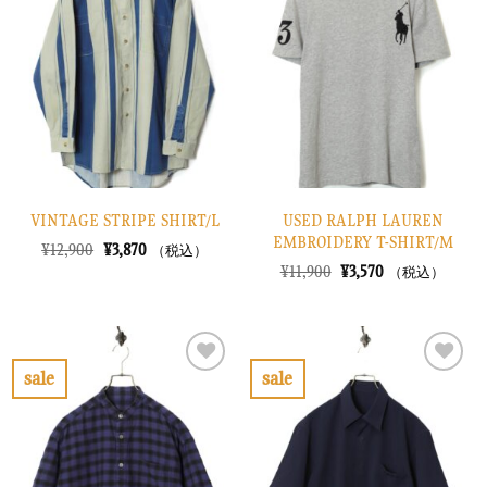
入
入
り
り
に
に
す
す
る
る
VINTAGE STRIPE SHIRT/L
USED RALPH LAUREN
EMBROIDERY T-SHIRT/M
元
現
¥
12,900
¥
3,870
（税込）
の
在
元
現
¥
11,900
¥
3,570
（税込）
価
の
の
在
格
価
価
の
は
格
格
価
¥12,900
は
は
格
で
¥3,870
¥11,900
は
し
で
で
¥3,570
sale
sale
た。
す。
し
で
お
お
た。
す。
気
気
に
に
入
入
り
り