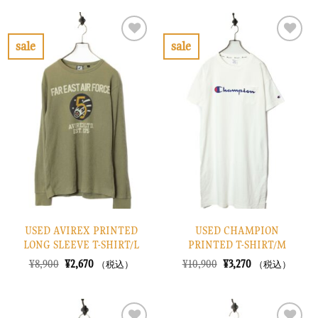
格
価
格
価
は
格
は
格
¥10,900
は
¥13,900
は
で
¥3,270
で
¥4,170
sale
sale
し
で
し
で
お
お
た。
す。
た。
す。
気
気
に
に
入
入
り
り
に
に
す
す
る
る
USED AVIREX PRINTED
USED CHAMPION
LONG SLEEVE T-SHIRT/L
PRINTED T-SHIRT/M
元
現
元
現
¥
8,900
¥
2,670
¥
10,900
¥
3,270
（税込）
（税込）
の
在
の
在
価
の
価
の
格
価
格
価
は
格
は
格
¥8,900
は
¥10,900
は