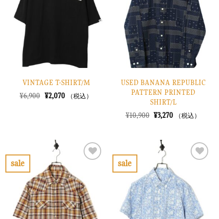
り
り
に
に
す
す
る
る
VINTAGE T-SHIRT/M
USED BANANA REPUBLIC
PATTERN PRINTED
元
現
¥
6,900
¥
2,070
（税込）
SHIRT/L
の
在
価
の
元
現
¥
10,900
¥
3,270
（税込）
格
価
の
在
は
格
価
の
¥6,900
は
格
価
で
¥2,070
は
格
し
で
¥10,900
は
た。
す。
で
¥3,270
sale
sale
し
で
お
お
た。
す。
気
気
に
に
入
入
り
り
に
に