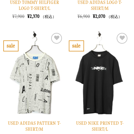
USED TOMMY HILFIGER
USED ADIDAS LOGO T-
LOGO T-SHIRT/L
SHIRT/M
元
現
元
現
¥
7,900
¥
2,370
¥
6,900
¥
2,070
（税込）
（税込）
の
在
の
在
価
の
価
の
格
価
格
価
は
格
は
格
¥7,900
は
¥6,900
は
で
¥2,370
で
¥2,070
sale
sale
し
で
し
で
お
お
た。
す。
た。
す。
気
気
に
に
入
入
り
り
に
に
す
す
る
る
USED ADIDAS PATTERN T-
USED NIKE PRINTED T-
SHIRT/M
SHIRT/L