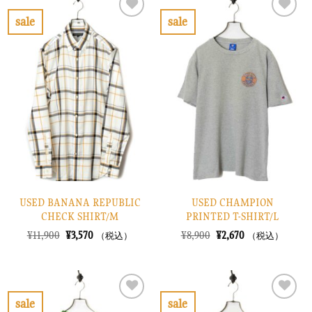
¥12,900
は
¥52,900
は
で
¥3,870
で
¥15,870
sale
sale
し
で
し
で
お
お
た。
す。
た。
す。
気
気
に
に
入
入
り
り
に
に
す
す
る
る
USED BANANA REPUBLIC
USED CHAMPION
CHECK SHIRT/M
PRINTED T-SHIRT/L
元
現
元
現
¥
11,900
¥
3,570
¥
8,900
¥
2,670
（税込）
（税込）
の
在
の
在
価
の
価
の
格
価
格
価
は
格
は
格
¥11,900
は
¥8,900
は
で
¥3,570
で
¥2,670
sale
sale
し
で
し
で