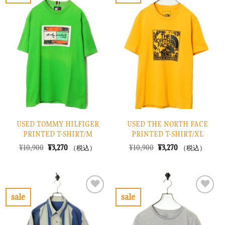
お
お
た。
す。
た。
す。
気
気
に
に
入
入
り
り
に
に
す
す
る
る
USED TOMMY HILFIGER
USED THE NORTH FACE
PRINTED T-SHIRT/M
PRINTED T-SHIRT/XL
元
現
元
現
¥
10,900
¥
3,270
¥
10,900
¥
3,270
（税込）
（税込）
の
在
の
在
価
の
価
の
格
価
格
価
は
格
は
格
¥10,900
は
¥10,900
は
で
¥3,270
で
¥3,270
sale
sale
し
で
し
で
お
お
た。
す。
た。
す。
気
気
に
に