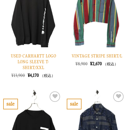
入
入
り
り
に
に
す
す
る
る
USED CARHARTT LOGO
VINTAGE STRIPE SHIRT/L
LONG SLEEVE T-
元
現
¥
8,900
¥
2,670
（税込）
SHIRT/XXL
の
在
価
の
元
現
¥
13,900
¥
4,170
（税込）
格
価
の
在
は
格
価
の
¥8,900
は
格
価
で
¥2,670
は
格
し
で
¥13,900
は
た。
す。
で
¥4,170
sale
sale
し
で
お
お
た。
す。
気
気
に
に
入
入