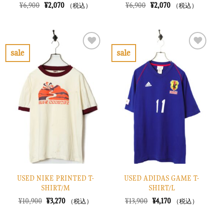
元
現
元
現
¥
6,900
¥
2,070
¥
6,900
¥
2,070
（税込）
（税込）
の
在
の
在
価
の
価
の
格
価
格
価
は
格
は
格
¥6,900
は
¥6,900
は
で
¥2,070
で
¥2,070
sale
sale
し
で
し
で
お
お
た。
す。
た。
す。
気
気
に
に
入
入
り
り
に
に
す
す
る
る
USED NIKE PRINTED T-
USED ADIDAS GAME T-
SHIRT/M
SHIRT/L
元
現
元
現
¥
10,900
¥
3,270
¥
13,900
¥
4,170
（税込）
（税込）
の
在
の
在
価
の
価
の