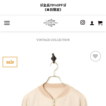
🛒全品70%OFF🛒
《本日限定》
Skip
to
content
VINTAGE COLLECTION
sale
お
気
に
入
り
に
す