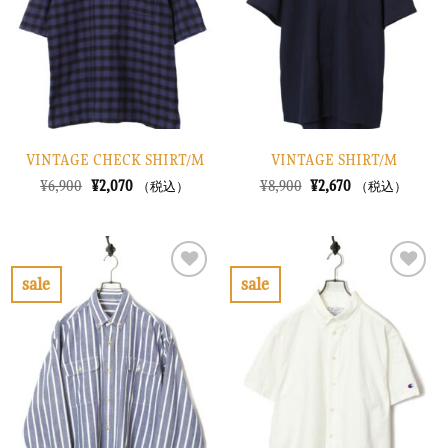
に
に
す
す
る
る
VINTAGE CHECK SHIRT/M
VINTAGE SHIRT/M
元
現
元
現
¥
6,900
¥
2,070
¥
8,900
¥
2,670
（税込）
（税込）
の
在
の
在
価
の
価
の
格
価
格
価
は
格
は
格
¥6,900
は
¥8,900
は
で
¥2,070
で
¥2,670
sale
sale
し
で
し
で
お
お
た。
す。
た。
す。
気
気
に
に
入
入
り
り
に
に
す
す
る
る