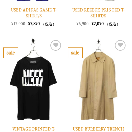
USED ADIDAS GAME T-
USED REEBOK PRINTED T-
SHIRT/S
SHIRT/S
元
現
元
現
¥
12,900
¥
3,870
¥
6,900
¥
2,070
（税込）
（税込）
の
在
の
在
価
の
価
の
格
価
格
価
は
格
は
格
¥12,900
は
¥6,900
は
で
¥3,870
で
¥2,070
sale
sale
し
で
し
で
お
お
た。
す。
た。
す。
気
気
に
に
入
入
り
り
に
に
す
す
る
る
VINTAGE PRINTED T-
USED BURBERRY TRENCH