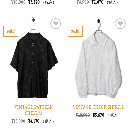
元
現
元
現
¥
10,900
¥
3,270
¥
8,900
¥
2,670
（税込）
（税込）
の
在
の
在
価
の
価
の
格
価
格
価
は
格
は
格
¥10,900
は
¥8,900
は
で
¥3,270
で
¥2,670
sale
sale
し
で
し
で
お
お
た。
す。
た。
す。
気
気
に
に
入
入
り
り
に
に
す
す
る
る
VINTAGE PATTERN
VINTAGE CHECK SHIRT/L
SHIRT/M
元
現
¥
18,900
¥
5,670
（税込）
の
在
元
現
¥
13,900
¥
4,170
（税込）
価
の
の
在
格
価
価
の