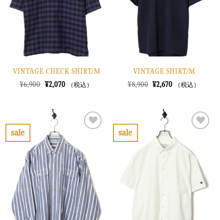
す
す
る
る
VINTAGE CHECK SHIRT/M
VINTAGE SHIRT/M
元
現
元
現
¥
6,900
¥
2,070
¥
8,900
¥
2,670
（税込）
（税込）
の
在
の
在
価
の
価
の
格
価
格
価
は
格
は
格
¥6,900
は
¥8,900
は
で
¥2,070
で
¥2,670
sale
sale
し
で
し
で
お
お
た。
す。
た。
す。
気
気
に
に
入
入
り
り
に
に
す
す
る
る