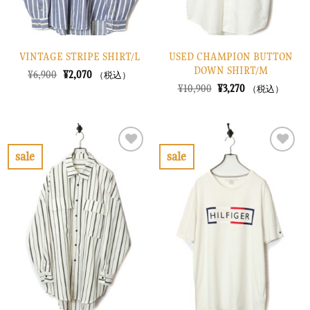
VINTAGE STRIPE SHIRT/L
USED CHAMPION BUTTON
DOWN SHIRT/M
元
現
¥
6,900
¥
2,070
（税込）
の
在
元
現
¥
10,900
¥
3,270
（税込）
価
の
の
在
格
価
価
の
は
格
格
価
¥6,900
は
は
格
で
¥2,070
¥10,900
は
し
で
で
¥3,270
sale
sale
た。
す。
し
で
お
お
た。
す。
気
気
に
に
入
入
り
り
に
に
す
す
る
る