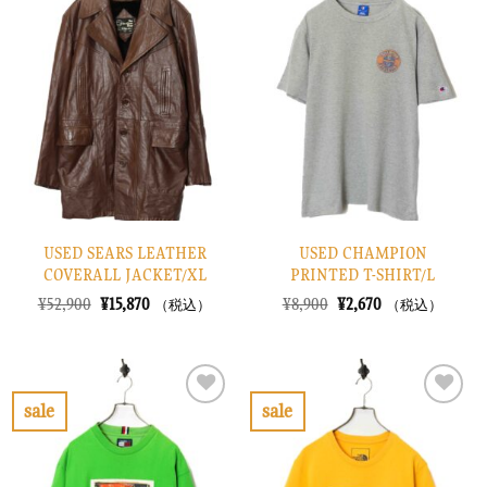
気
気
に
に
入
入
り
り
に
に
す
す
る
る
USED SEARS LEATHER
USED CHAMPION
COVERALL JACKET/XL
PRINTED T-SHIRT/L
元
現
元
現
¥
52,900
¥
15,870
¥
8,900
¥
2,670
（税込）
（税込）
の
在
の
在
価
の
価
の
格
価
格
価
は
格
は
格
¥52,900
は
¥8,900
は
で
¥15,870
で
¥2,670
sale
sale
し
で
し
で
お
お
た。
す。
た。
す。
気
気
に
に