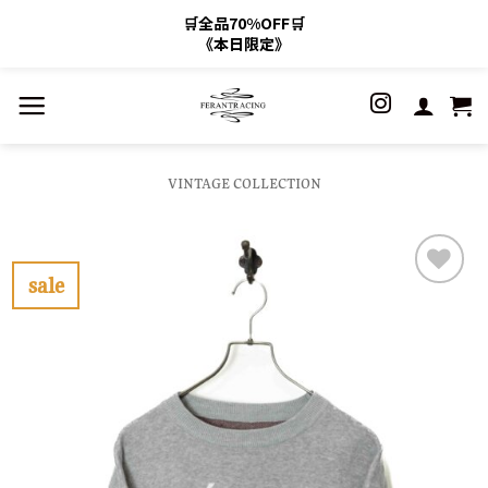
🛒全品70%OFF🛒
《本日限定》
Skip
to
content
VINTAGE COLLECTION
sale
お
気
に
入
り
に
す