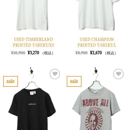
す
す
る
る
USED TIMBERLAND
USED CHAMPION
PRINTED T-SHIRT/XS
PRINTED T-SHIRT/L
元
現
元
現
¥
10,900
¥
3,270
¥
8,900
¥
2,670
（税込）
（税込）
の
在
の
在
価
の
価
の
格
価
格
価
は
格
は
格
¥10,900
は
¥8,900
は
で
¥3,270
で
¥2,670
sale
sale
し
で
し
で
お
お
た。
す。
た。
す。
気
気
に
に
入
入
り
り
に
に
す
す
る
る