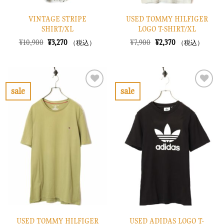
VINTAGE STRIPE
USED TOMMY HILFIGER
SHIRT/XL
LOGO T-SHIRT/XL
元
現
元
現
¥
10,900
¥
3,270
¥
7,900
¥
2,370
（税込）
（税込）
の
在
の
在
価
の
価
の
格
価
格
価
は
格
は
格
¥10,900
は
¥7,900
は
で
¥3,270
で
¥2,370
sale
sale
し
で
し
で
お
お
た。
す。
た。
す。
気
気
に
に
入
入
り
り
に
に
す
す
る
る
USED TOMMY HILFIGER
USED ADIDAS LOGO T-