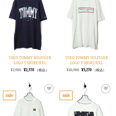
に
に
入
入
り
り
に
に
す
す
る
る
USED TOMMY HILFIGER
USED TOMMY HILFIGER
LOGO T-SHIRT/XXL
LOGO T-SHIRT/XXL
元
現
元
現
¥
7,900
¥
2,370
¥
10,900
¥
3,270
（税込）
（税込）
の
在
の
在
価
の
価
の
格
価
格
価
は
格
は
格
¥7,900
は
¥10,900
は
で
¥2,370
で
¥3,270
sale
sale
し
で
し
で
お
お
た。
す。
た。
す。
気
気
に
に
入
入