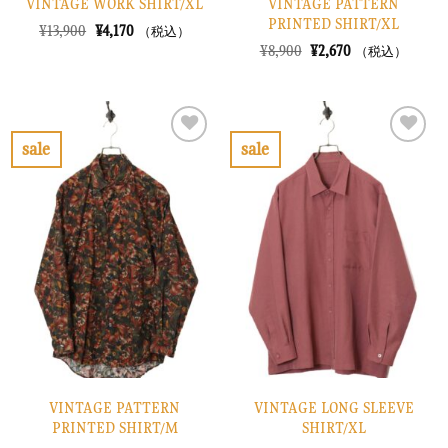
VINTAGE WORK SHIRT/XL
VINTAGE PATTERN
PRINTED SHIRT/XL
元
現
¥
13,900
¥
4,170
（税込）
の
在
元
現
¥
8,900
¥
2,670
（税込）
価
の
の
在
格
価
価
の
は
格
格
価
¥13,900
は
は
格
で
¥4,170
¥8,900
は
し
で
で
¥2,670
sale
sale
た。
す。
し
で
お
お
た。
す。
気
気
に
に
入
入
り
り
に
に
す
す
る
る
VINTAGE PATTERN
VINTAGE LONG SLEEVE
PRINTED SHIRT/M
SHIRT/XL