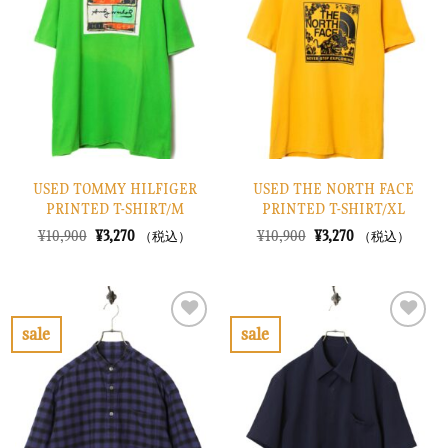
入
入
り
り
に
に
す
す
る
る
USED TOMMY HILFIGER
USED THE NORTH FACE
PRINTED T-SHIRT/M
PRINTED T-SHIRT/XL
元
現
元
現
¥
10,900
¥
3,270
¥
10,900
¥
3,270
（税込）
（税込）
の
在
の
在
価
の
価
の
格
価
格
価
は
格
は
格
¥10,900
は
¥10,900
は
で
¥3,270
で
¥3,270
sale
sale
し
で
し
で
お
お
た。
す。
た。
す。
気
気
に
に
入
入
り
り
に
に