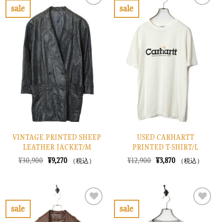
で
¥3,870
で
¥11,670
sale
sale
し
で
し
で
お
お
た。
す。
た。
す。
気
気
に
に
入
入
り
り
に
に
す
す
る
る
VINTAGE PRINTED SHEEP
USED CARHARTT
LEATHER JACKET/M
PRINTED T-SHIRT/L
元
現
元
現
¥
30,900
¥
9,270
¥
12,900
¥
3,870
（税込）
（税込）
の
在
の
在
価
の
価
の
格
価
格
価
は
格
は
格
¥30,900
は
¥12,900
は
で
¥9,270
で
¥3,870
sale
sale
し
で
し
で
お
お
た。
す。
た。
す。