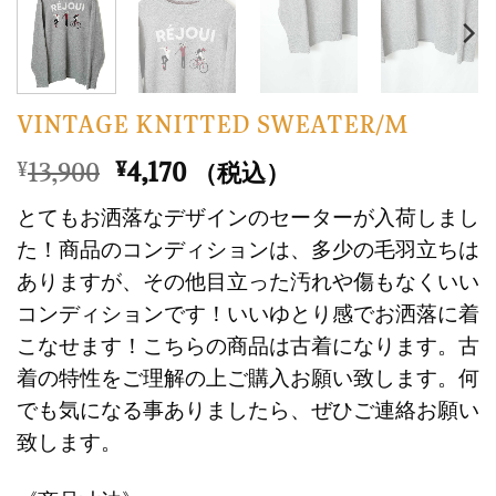
VINTAGE KNITTED SWEATER/M
元
現
13,900
4,170
¥
¥
（税込）
の
在
とてもお洒落なデザインのセーターが入荷しまし
価
の
た！商品のコンディションは、多少の毛羽立ちは
格
価
ありますが、その他目立った汚れや傷もなくいい
は
格
コンディションです！いいゆとり感でお洒落に着
¥13,900
は
で
¥4,170
こなせます！こちらの商品は古着になります。古
し
で
着の特性をご理解の上ご購入お願い致します。何
た。
す。
でも気になる事ありましたら、ぜひご連絡お願い
致します。