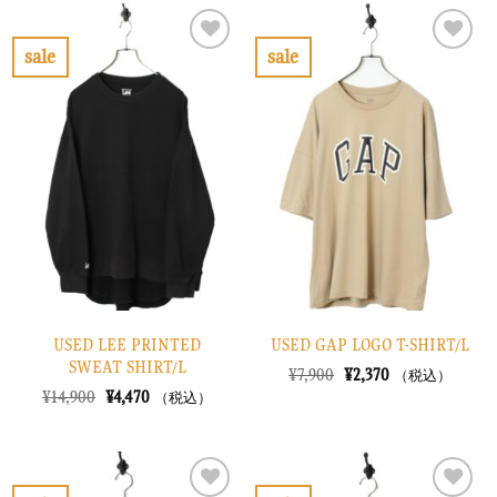
は
格
は
格
¥16,900
は
¥28,900
は
で
¥5,070
で
¥8,670
sale
sale
し
で
し
で
お
お
た。
す。
た。
す。
気
気
に
に
入
入
り
り
に
に
す
す
る
る
USED LEE PRINTED
USED GAP LOGO T-SHIRT/L
SWEAT SHIRT/L
元
現
¥
7,900
¥
2,370
（税込）
の
在
元
現
¥
14,900
¥
4,470
（税込）
価
の
の
在
格
価
価
の
は
格
格
価
¥7,900
は
は
格
で
¥2,370
¥14,900
は
し
で
で
¥4,470