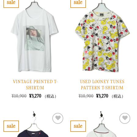
sale
sale
た。
す。
し
で
お
お
た。
す。
気
気
に
に
入
入
り
り
に
に
す
す
る
る
VINTAGE PRINTED T-
USED LOONEY TUNES
SHIRT/M
PATTERN T-SHIRT/M
元
現
元
現
¥
10,900
¥
3,270
¥
10,900
¥
3,270
（税込）
（税込）
の
在
の
在
価
の
価
の
格
価
格
価
は
格
は
格
¥10,900
は
¥10,900
は
で
¥3,270
で
¥3,270
sale
sale
し
で
し
で
お
お
た。
す。
た。
す。
気
気