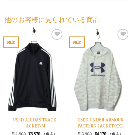
他のお客様に見られている商品
sale
sale
お
お
気
気
に
に
入
入
り
り
に
に
す
す
る
る
USED ADIDAS TRACK
USED UNDER ARMOUR
JACKET/M
PATTERN JACKET/XXL
元
現
元
現
¥
11,900
¥
3,570
¥
13,900
¥
4,170
（税込）
（税込）