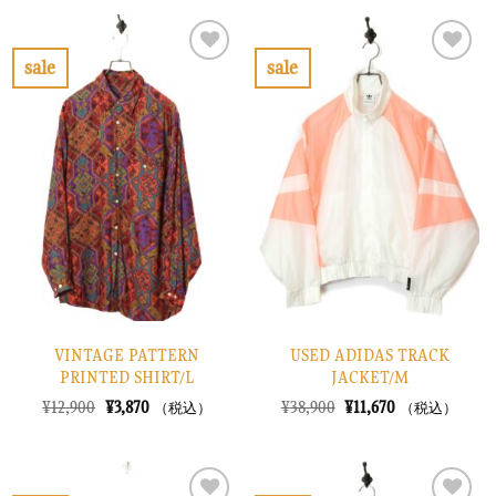
は
格
格
価
¥18,900
は
は
格
で
¥5,670
¥13,900
は
し
で
で
¥4,170
sale
sale
た。
す。
し
で
お
お
た。
す。
気
気
に
に
入
入
り
り
に
に
す
す
る
る
VINTAGE PATTERN
USED ADIDAS TRACK
PRINTED SHIRT/L
JACKET/M
元
現
元
現
¥
12,900
¥
3,870
¥
38,900
¥
11,670
（税込）
（税込）
の
在
の
在
価
の
価
の
格
価
格
価
は
格
は
格
¥12,900
は
¥38,900
は