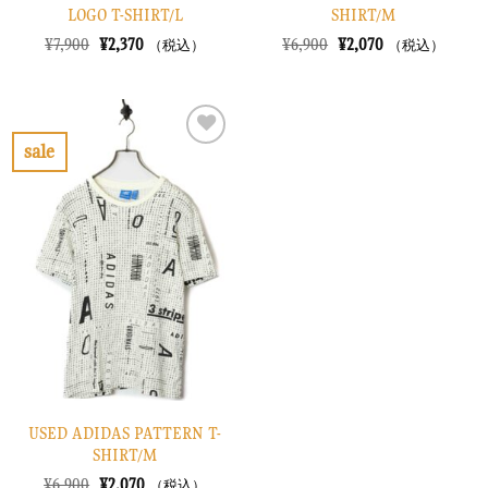
LOGO T-SHIRT/L
SHIRT/M
元
現
元
現
¥
7,900
¥
2,370
¥
6,900
¥
2,070
（税込）
（税込）
の
在
の
在
価
の
価
の
格
価
格
価
は
格
は
格
¥7,900
は
¥6,900
は
で
¥2,370
で
¥2,070
sale
し
で
し
で
お
た。
す。
た。
す。
気
に
入
り
に
す
る
USED ADIDAS PATTERN T-
SHIRT/M
元
現
¥
6,900
¥
2,070
（税込）