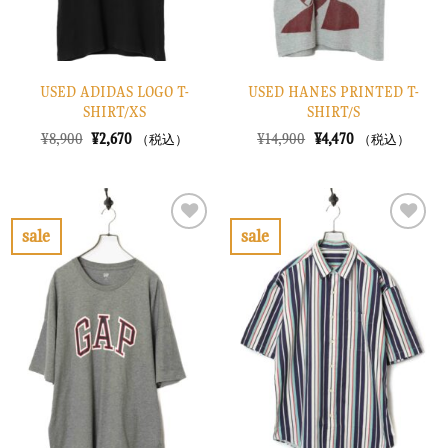
USED ADIDAS LOGO T-
USED HANES PRINTED T-
SHIRT/XS
SHIRT/S
元
現
元
現
¥
8,900
¥
2,670
¥
14,900
¥
4,470
（税込）
（税込）
の
在
の
在
価
の
価
の
格
価
格
価
は
格
は
格
¥8,900
は
¥14,900
は
で
¥2,670
で
¥4,470
sale
sale
し
で
し
で
お
お
た。
す。
た。
す。
気
気
に
に
入
入
り
り
に
に
す
す
る
る