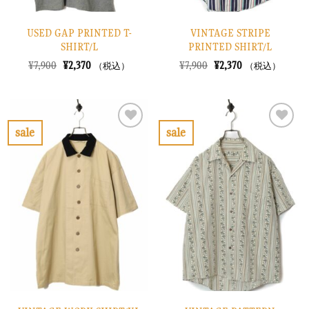
USED GAP PRINTED T-
VINTAGE STRIPE
SHIRT/L
PRINTED SHIRT/L
元
現
元
現
¥
7,900
¥
2,370
¥
7,900
¥
2,370
（税込）
（税込）
の
在
の
在
価
の
価
の
格
価
格
価
は
格
は
格
¥7,900
は
¥7,900
は
で
¥2,370
で
¥2,370
sale
sale
し
で
し
で
お
お
た。
す。
た。
す。
気
気
に
に
入
入
り
り
に
に
す
す
る
る