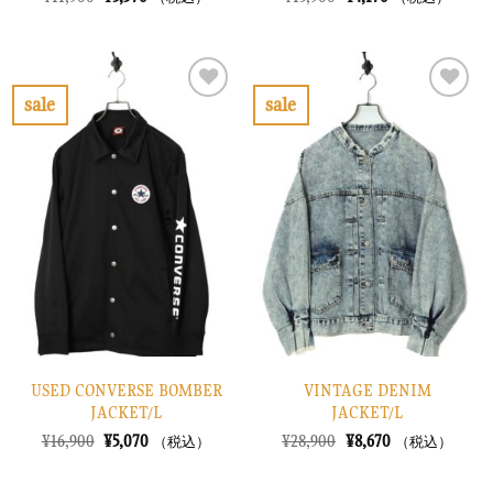
の
在
の
在
価
の
価
の
格
価
格
価
は
格
は
格
¥11,900
は
¥13,900
は
で
¥3,570
で
¥4,170
sale
sale
し
で
し
で
お
お
た。
す。
た。
す。
気
気
に
に
入
入
り
り
に
に
す
す
る
る
USED CONVERSE BOMBER
VINTAGE DENIM
JACKET/L
JACKET/L
元
現
元
現
¥
16,900
¥
5,070
¥
28,900
¥
8,670
（税込）
（税込）
の
在
の
在
価
の
価
の
格
価
格
価