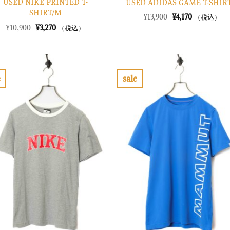
USED NIKE PRINTED T-
USED ADIDAS GAME T-SHIRT
SHIRT/M
元
現
¥
13,900
¥
4,170
（税込）
の
在
元
現
¥
10,900
¥
3,270
（税込）
価
の
の
在
格
価
価
の
は
格
格
価
¥13,900
は
は
格
で
¥4,170
¥10,900
は
し
で
で
¥3,270
e
sale
た。
す。
し
で
お
お
た。
す。
気
気
に
に
入
入
り
り
に
に
す
す
る
る