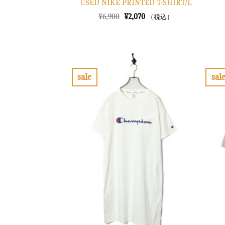
USED NIKE PRINTED T-SHIRT/L
元
現
¥
6,900
¥
2,070
（税込）
の
在
価
の
格
価
は
格
¥6,900
は
で
¥2,070
し
で
sale
sal
た。
す。
お
気
に
入
り
に
す
る