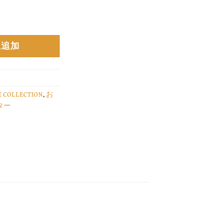
に追加
E COLLECTION
,
お
ター