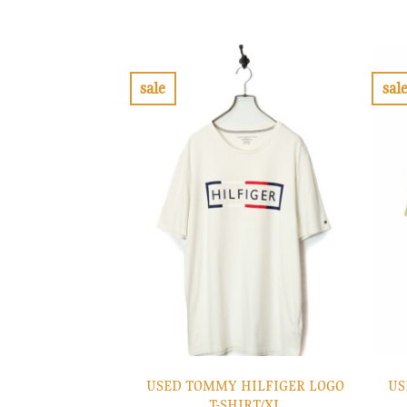
価
の
格
価
は
格
¥6,900
は
で
¥2,070
し
で
sale
sal
た。
す。
お
気
に
入
り
に
す
る
USED TOMMY HILFIGER LOGO
US
T-SHIRT/XL