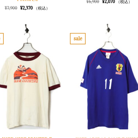
元
現
¥
6,900
¥
2,070
（税込）
の
在
元
現
¥
7,900
¥
2,370
（税込）
価
の
の
在
格
価
価
の
は
格
格
価
¥6,900
は
は
格
で
¥2,070
¥7,900
は
し
で
で
¥2,370
e
sale
た。
す。
し
で
お
お
た。
す。
気
気
に
に
入
入
り
り
に
に
す
す
る
る