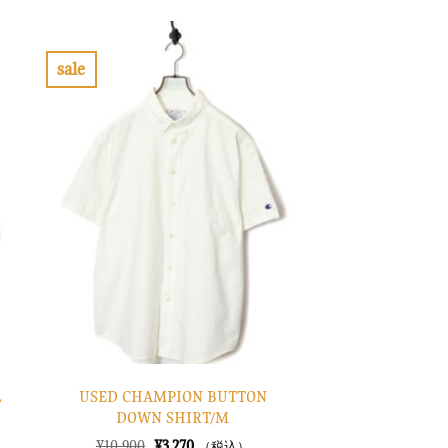
sale
お
気
に
入
り
に
す
る
USED CHAMPION BUTTON
L
DOWN SHIRT/M
元
現
¥
10,900
¥
3,270
（税込）