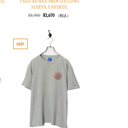
USED AVIREX PRINTED LONG
/L
SLEEVE T-SHIRT/L
元
現
¥
8,900
¥
2,670
（税込）
の
在
価
の
格
価
は
格
¥8,900
は
で
¥2,670
sale
し
で
お
た。
す。
気
に
入
り
に
す
る