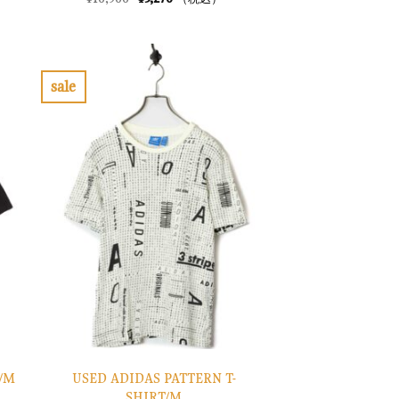
の
在
価
の
格
価
は
格
¥10,900
は
で
¥3,270
sale
し
で
お
た。
す。
気
に
入
り
に
す
る
USED ADIDAS PATTERN T-
T/M
SHIRT/M