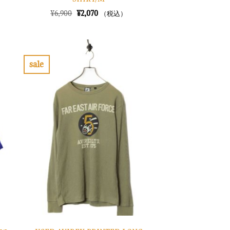
元
現
¥
6,900
¥
2,070
（税込）
の
在
価
の
格
価
は
格
¥6,900
は
で
¥2,070
sale
し
で
お
た。
す。
気
に
入
り
に
す
る