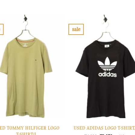
価
の
価
の
格
価
格
価
は
格
は
格
¥8,900
は
¥10,900
は
で
¥2,670
で
¥3,270
し
で
し
で
e
sale
た。
す。
た。
す。
お
お
気
気
に
に
入
入
り
り
に
に
す
す
る
る
ED TOMMY HILFIGER LOGO
USED ADIDAS LOGO T-SHIR
T-SHIRT/L