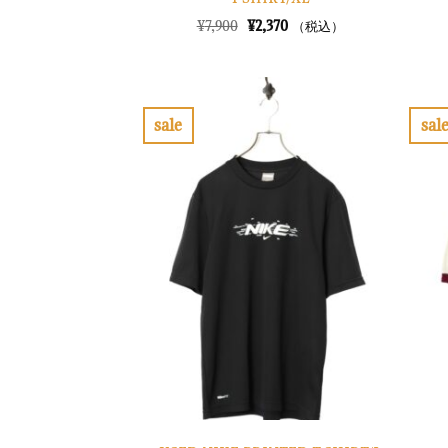
元
現
¥
7,900
¥
2,370
（税込）
の
在
価
の
格
価
は
格
¥7,900
は
で
¥2,370
sale
sal
し
で
お
た。
す。
気
に
入
り
に
す
る