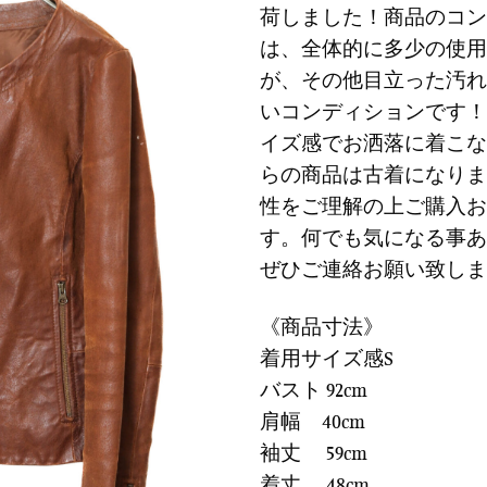
に
荷しました！商品のコン
は
格
す
は、全体的に多少の使用
¥28,900
は
る
で
¥8,6
が、その他目立った汚れ
し
で
いコンディションです！
た。
す
イズ感でお洒落に着こな
らの商品は古着になりま
性をご理解の上ご購入お
す。何でも気になる事あ
ぜひご連絡お願い致しま
《商品寸法》
着用サイズ感S
バスト 92cm
肩幅 40cm
袖丈 59cm
着丈 48cm