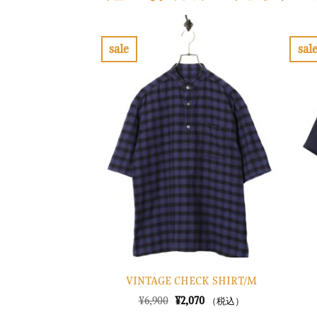
sale
sal
お
気
に
入
り
に
す
る
VINTAGE CHECK SHIRT/M
元
現
¥
6,900
¥
2,070
（税込）
の
在