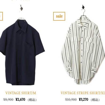
e
sale
お
お
気
気
に
に
入
入
り
り
に
に
す
す
る
る
VINTAGE SHIRT/M
VINTAGE STRIPE SHIRT/X
元
現
元
現
¥
8,900
¥
2,670
¥
10,900
¥
3,270
（税込）
（税込）
の
在
の
在