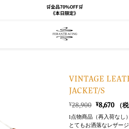
🛒全品70%OFF🛒
《本日限定》
VINTAGE LEAT
JACKET/S
お
気
元
現
28,900
8,670
¥
¥
（税
に
の
在
入
1点物商品（再入荷なし
価
の
り
とてもお洒落なレザージ
格
価