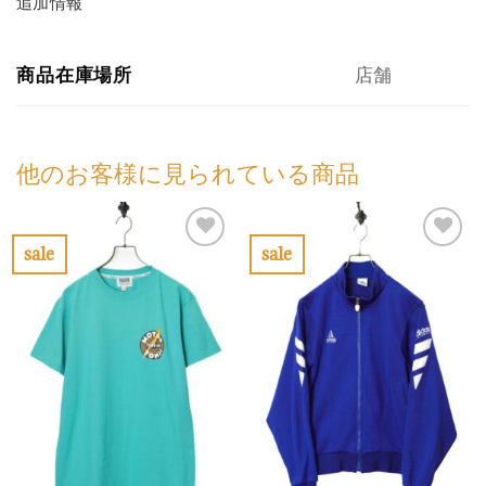
追加情報
商品在庫場所
店舗
他のお客様に見られている商品
sale
sale
お
お
気
気
に
に
入
入
り
り
に
に
す
す
る
る