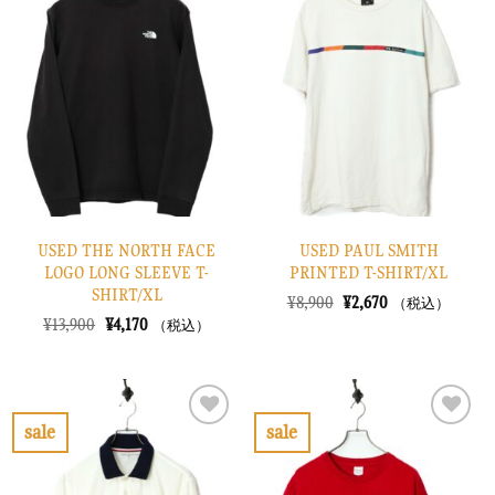
に
に
入
入
り
り
に
に
す
す
る
る
USED THE NORTH FACE
USED PAUL SMITH
LOGO LONG SLEEVE T-
PRINTED T-SHIRT/XL
SHIRT/XL
元
現
¥
8,900
¥
2,670
（税込）
の
在
元
現
¥
13,900
¥
4,170
（税込）
価
の
の
在
格
価
価
の
は
格
格
価
¥8,900
は
は
格
で
¥2,670
¥13,900
は
し
で
で
¥4,170
sale
sale
た。
す。
し
で
お
お
た。
す。
気
気
に
に