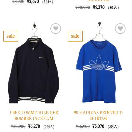
元
現
¥
8,900
¥
2,670
（税込）
の
在
元
現
¥
30,900
¥
9,270
（税込）
価
の
の
在
格
価
価
の
は
格
格
価
¥8,900
は
は
格
で
¥2,670
¥30,900
は
し
で
で
¥9,270
sale
sale
た。
す。
し
で
お
お
た。
す。
気
気
に
に
入
入
り
り
に
に
す
す
る
る
USED TOMMY HILFIGER
90’S ADIDAS PRINTED T-
BOMBER JACKET/M
SHIRT/M
元
現
元
現
¥
20,900
¥
6,270
¥
16,900
¥
5,070
（税込）
（税込）
の
在
の
在