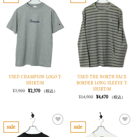
お
お
た。
す。
た。
す。
気
気
に
に
入
入
り
り
に
に
す
す
る
る
USED CHAMPION LOGO T-
USED THE NORTH FACE
SHIRT/M
BORDER LONG SLEEVE T-
SHIRT/M
元
現
¥
7,900
¥
2,370
（税込）
の
在
元
現
¥
14,900
¥
4,470
（税込）
価
の
の
在
格
価
価
の
は
格
格
価
¥7,900
は
は
格
で
¥2,370
¥14,900
は
し
で
で
¥4,470
sale
sale
た。
す。
し
で
お
お
た。
す。
気
気