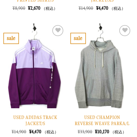
PRINTED SHIRT/S
JACKET/XS
元
現
元
現
¥
8,900
¥
2,670
¥
14,900
¥
4,470
（税込）
（税込）
の
在
の
在
価
の
価
の
格
価
格
価
は
格
は
格
¥8,900
は
¥14,900
は
で
¥2,670
で
¥4,470
sale
sale
し
で
し
で
お
お
た。
す。
た。
す。
気
気
に
に
入
入
り
り
に
に
す
す
る
る
USED ADIDAS TRACK
USED CHAMPION
JACKET/S
REVERSE WEAVE PARKA/L
元
現
元
現
¥
14,900
¥
4,470
¥
33,900
¥
10,170
（税込）
（税込）
の
在
の
在