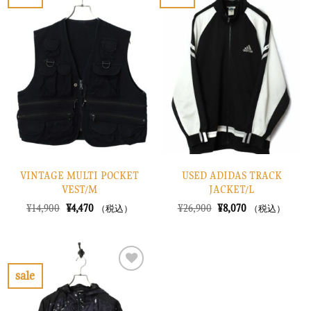
お
お
た。
す。
た。
す。
気
気
に
に
入
入
り
り
に
に
す
す
る
る
VINTAGE MULTI POCKET
USED ADIDAS TRACK
VEST/M
JACKET/L
元
現
元
現
¥
14,900
¥
4,470
¥
26,900
¥
8,070
（税込）
（税込）
の
在
の
在
価
の
価
の
格
価
格
価
は
格
は
格
¥14,900
は
¥26,900
は
で
¥4,470
で
¥8,070
sale
し
で
し
で
お
た。
す。
た。
す。
気