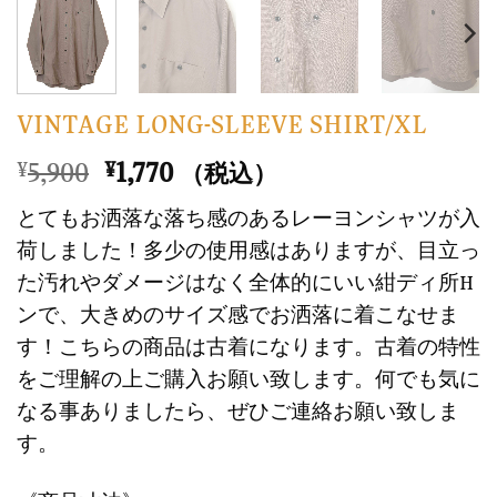
VINTAGE LONG-SLEEVE SHIRT/XL
元
現
5,900
1,770
¥
¥
（税込）
の
在
とてもお洒落な落ち感のあるレーヨンシャツが入
価
の
荷しました！多少の使用感はありますが、目立っ
格
価
た汚れやダメージはなく全体的にいい紺ディ所H
は
格
ンで、大きめのサイズ感でお洒落に着こなせま
¥5,900
は
で
¥1,770
す！こちらの商品は古着になります。古着の特性
し
で
をご理解の上ご購入お願い致します。何でも気に
た。
す。
なる事ありましたら、ぜひご連絡お願い致しま
す。