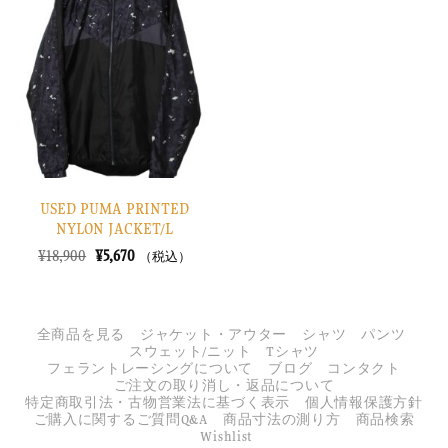
に
入
り
に
す
る
USED PUMA PRINTED
NYLON JACKET/L
元
現
¥
18,900
¥
5,670
（税込）
の
在
価
の
格
価
は
格
¥18,900
は
全商品を見る
ジャケット・アウター
シャツ
パンツ
で
¥5,670
スウェット/ニット
Tシャツ
し
で
フェラントレーシングについて
ブログ
コンタクト
た。
す。
ご注文の取り消し・返品について
特定商取引法・古物営業法に基づく表示
個人情報保護方針
ご購入に関するご質問Q&A
商品寸法の測り方
商品検索
Wishlist