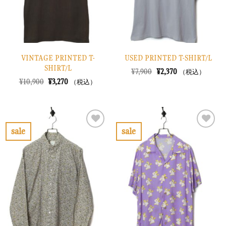
る
る
VINTAGE PRINTED T-
USED PRINTED T-SHIRT/L
SHIRT/L
元
現
¥
7,900
¥
2,370
（税込）
の
在
元
現
¥
10,900
¥
3,270
（税込）
価
の
の
在
格
価
価
の
は
格
格
価
¥7,900
は
は
格
で
¥2,370
¥10,900
は
し
で
で
¥3,270
sale
sale
た。
す。
し
で
お
お
た。
す。
気
気
に
に
入
入
り
り
に
に
す
す
る
る