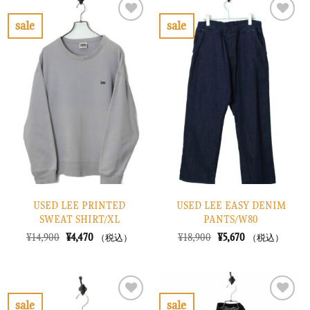
で
¥3,270
¥10,900
は
し
で
で
¥3,270
sale
sale
た。
す。
し
で
お
お
た。
す。
気
気
に
に
入
入
り
り
に
に
す
す
る
る
USED LEE PRINTED
USED LEE EASY DENIM
SWEAT SHIRT/XL
PANTS/W80
元
現
元
現
¥
14,900
¥
4,470
¥
18,900
¥
5,670
（税込）
（税込）
の
在
の
在
価
の
価
の
格
価
格
価
は
格
は
格
¥14,900
は
¥18,900
は
で
¥4,470
で
¥5,670
sale
sale
し
で
し
で