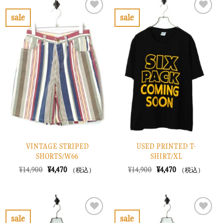
¥8,900
は
¥12,900
は
で
¥2,670
で
¥3,870
sale
sale
し
で
し
で
お
お
た。
す。
た。
す。
気
気
に
に
入
入
り
り
に
に
す
す
る
る
VINTAGE STRIPED
USED PRINTED T-
SHORTS/W66
SHIRT/XL
元
現
元
現
¥
14,900
¥
4,470
¥
14,900
¥
4,470
（税込）
（税込）
の
在
の
在
価
の
価
の
格
価
格
価
は
格
は
格
¥14,900
は
¥14,900
は
で
¥4,470
で
¥4,470
sale
sale
し
で
し
で