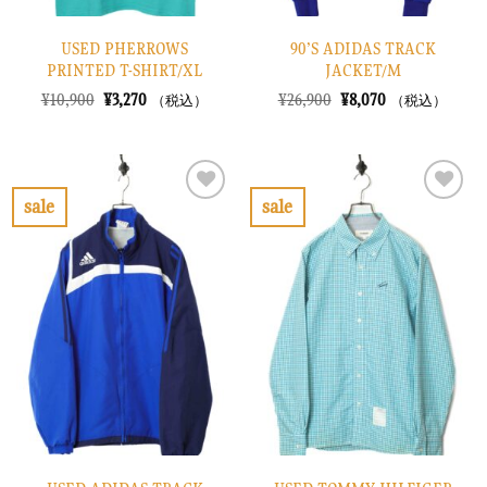
USED PHERROWS
90’S ADIDAS TRACK
PRINTED T-SHIRT/XL
JACKET/M
元
現
元
現
¥
10,900
¥
3,270
¥
26,900
¥
8,070
（税込）
（税込）
の
在
の
在
価
の
価
の
格
価
格
価
は
格
は
格
¥10,900
は
¥26,900
は
で
¥3,270
で
¥8,070
sale
sale
し
で
し
で
お
お
た。
す。
た。
す。
気
気
に
に
入
入
り
り
に
に
す
す
る
る