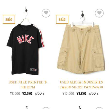
価
の
価
の
格
価
格
価
は
格
は
格
¥20,900
は
¥16,900
は
で
¥6,270
で
¥5,070
sale
sale
し
で
し
で
お
お
た。
す。
た。
す。
気
気
に
に
入
入
り
り
に
に
す
す
る
る
USED NIKE PRINTED T-
USED ALPHA INDUSTRIES
SHIRT/M
CARGO SHORT PANTS/W78
元
現
元
現
¥
8,900
¥
2,670
¥
12,900
¥
3,870
（税込）
（税込）
の
在
の
在
価
の
価
の
格
価
格
価
は
格
は
格