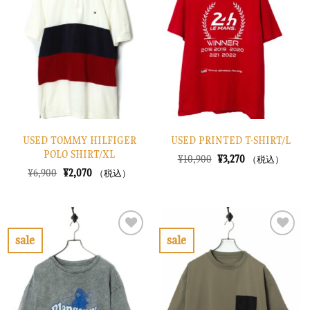
入
入
り
り
に
に
す
す
る
る
USED TOMMY HILFIGER
USED PRINTED T-SHIRT/L
POLO SHIRT/XL
元
現
¥
10,900
¥
3,270
（税込）
の
在
元
現
¥
6,900
¥
2,070
（税込）
価
の
の
在
格
価
価
の
は
格
格
価
¥10,900
は
は
格
で
¥3,270
¥6,900
は
し
で
で
¥2,070
sale
sale
た。
す。
し
で
お
お
た。
す。
気
気
に
に
入
入
り
り