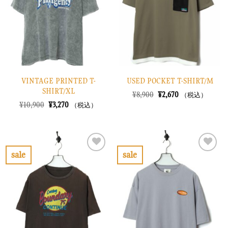
に
に
す
す
る
る
VINTAGE PRINTED T-
USED POCKET T-SHIRT/M
SHIRT/XL
元
現
¥
8,900
¥
2,670
（税込）
の
在
元
現
¥
10,900
¥
3,270
（税込）
価
の
の
在
格
価
価
の
は
格
格
価
¥8,900
は
は
格
で
¥2,670
¥10,900
は
し
で
で
¥3,270
sale
sale
た。
す。
し
で
お
お
た。
す。
気
気
に
に
入
入
り
り
に
に
す
す