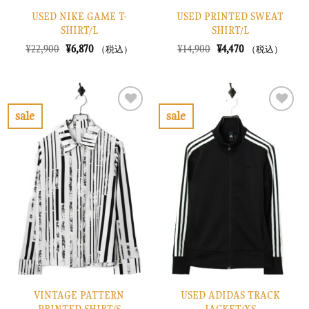
USED NIKE GAME T-
USED PRINTED SWEAT
SHIRT/L
SHIRT/L
元
現
元
現
¥
22,900
¥
6,870
¥
14,900
¥
4,470
（税込）
（税込）
の
在
の
在
価
の
価
の
格
価
格
価
は
格
は
格
¥22,900
は
¥14,900
は
で
¥6,870
で
¥4,470
sale
sale
し
で
し
で
お
お
た。
す。
た。
す。
気
気
に
に
入
入
り
り
に
に
す
す
る
る
VINTAGE PATTERN
USED ADIDAS TRACK