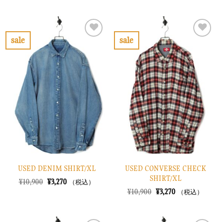
価
の
価
の
格
価
格
価
は
格
は
格
¥14,900
は
¥33,900
は
で
¥4,470
で
¥10,170
sale
sale
し
で
し
で
お
お
た。
す。
た。
す。
気
気
に
に
入
入
り
り
に
に
す
す
る
る
USED DENIM SHIRT/XL
USED CONVERSE CHECK
SHIRT/XL
元
現
¥
10,900
¥
3,270
（税込）
の
在
元
現
¥
10,900
¥
3,270
（税込）
価
の
の
在
格
価
価
の
は
格
格
価
¥10,900
は
は
格