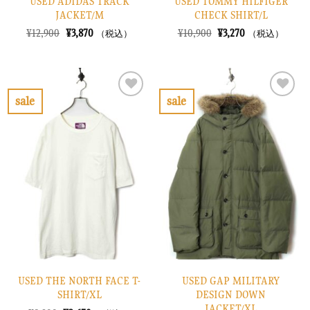
USED ADIDAS TRACK
USED TOMMY HILFIGER
JACKET/M
CHECK SHIRT/L
元
現
元
現
¥
12,900
¥
3,870
¥
10,900
¥
3,270
（税込）
（税込）
の
在
の
在
価
の
価
の
格
価
格
価
は
格
は
格
¥12,900
は
¥10,900
は
で
¥3,870
で
¥3,270
sale
sale
し
で
し
で
お
お
た。
す。
た。
す。
気
気
に
に
入
入
り
り
に
に
す
す
る
る
USED THE NORTH FACE T-
USED GAP MILITARY
SHIRT/XL
DESIGN DOWN
JACKET/XL