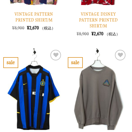
VINTAGE PATTERN
VINTAGE DISNEY
PRINTED SHIRT/M
PATTERN PRINTED
SHIRT/M
元
現
¥
8,900
¥
2,670
（税込）
の
在
元
現
¥
8,900
¥
2,670
（税込）
価
の
の
在
格
価
価
の
は
格
格
価
¥8,900
は
は
格
で
¥2,670
¥8,900
は
し
で
で
¥2,670
sale
sale
た。
す。
し
で
お
お
た。
す。
気
気
に
に
入
入
り
り
に
に
す
す
る
る