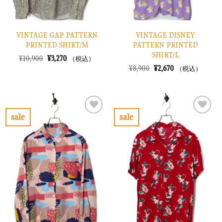
VINTAGE GAP PATTERN
VINTAGE DISNEY
PRINTED SHIRT/M
PATTERN PRINTED
SHIRT/L
元
現
¥
10,900
¥
3,270
（税込）
の
在
元
現
¥
8,900
¥
2,670
（税込）
価
の
の
在
格
価
価
の
は
格
格
価
¥10,900
は
は
格
で
¥3,270
¥8,900
は
し
で
で
¥2,670
sale
sale
た。
す。
し
で
お
お
た。
す。
気
気
に
に
入
入
り
り
に
に
す
す
る
る