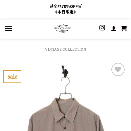
🛒全品70%OFF🛒
《本日限定》
Skip
to
content
VINTAGE COLLECTION
sale
お
気
に
入
り
に
す