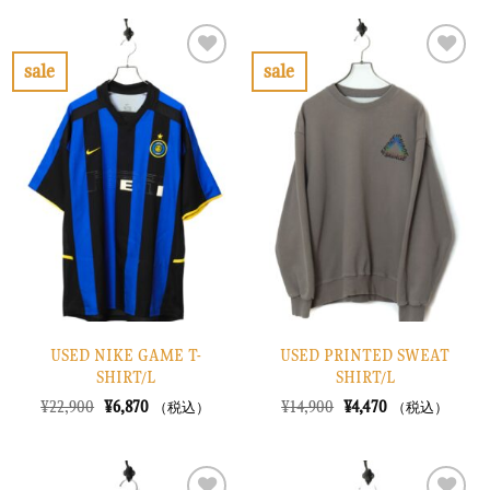
は
格
格
価
¥8,900
は
は
格
で
¥2,670
¥8,900
は
し
で
で
¥2,670
sale
sale
た。
す。
し
で
お
お
た。
す。
気
気
に
に
入
入
り
り
に
に
す
す
る
る
USED NIKE GAME T-
USED PRINTED SWEAT
SHIRT/L
SHIRT/L
元
現
元
現
¥
22,900
¥
6,870
¥
14,900
¥
4,470
（税込）
（税込）
の
在
の
在
価
の
価
の
格
価
格
価
は
格
は
格
¥22,900
は
¥14,900
は