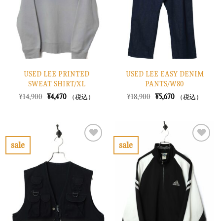
に
に
す
す
る
る
USED LEE PRINTED
USED LEE EASY DENIM
SWEAT SHIRT/XL
PANTS/W80
元
現
元
現
¥
14,900
¥
4,470
¥
18,900
¥
5,670
（税込）
（税込）
の
在
の
在
価
の
価
の
格
価
格
価
は
格
は
格
¥14,900
は
¥18,900
は
で
¥4,470
で
¥5,670
sale
sale
し
で
し
で
お
お
た。
す。
た。
す。
気
気
に
に
入
入
り
り
に
に
す
す
る
る