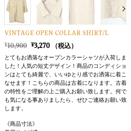
VINTAGE OPEN COLLAR SHIRT/L
元
現
10,900
3,270
¥
¥
（税込）
の
在
とてもお洒落なオープンカラーシャツが入荷しま
価
の
した！人気の短丈デザイン！商品のコンディショ
格
価
ンはとても綺麗で、いいゆとり感でお洒落に着こ
は
格
なせます！こちらの商品は古着になります。古着
¥10,900
は
で
¥3,270
の特性をご理解の上ご購入お願い致します。何で
し
で
も気になる事ありましたら、ぜひご連絡お願い致
た。
す。
します。
《商品寸法》