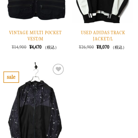
VINTAGE MULTI POCKET
USED ADIDAS TRACK
VEST/M
JACKET/L
元
現
元
現
¥
14,900
¥
4,470
¥
26,900
¥
8,070
（税込）
（税込）
の
在
の
在
価
の
価
の
格
価
格
価
は
格
は
格
¥14,900
は
¥26,900
は
で
¥4,470
で
¥8,070
sale
し
で
し
で
お
た。
す。
た。
す。
気
に
入
り
に
す
る