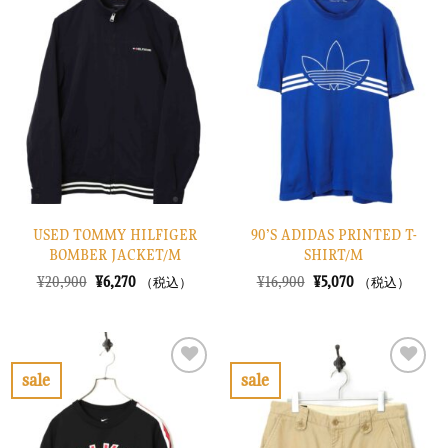
気
気
に
に
入
入
り
り
に
に
す
す
る
る
USED TOMMY HILFIGER
90’S ADIDAS PRINTED T-
BOMBER JACKET/M
SHIRT/M
元
現
元
現
¥
20,900
¥
6,270
¥
16,900
¥
5,070
（税込）
（税込）
の
在
の
在
価
の
価
の
格
価
格
価
は
格
は
格
¥20,900
は
¥16,900
は
で
¥6,270
で
¥5,070
sale
sale
し
で
し
で
お
お
た。
す。
た。
す。
気
気
に
に