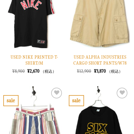
入
入
り
り
に
に
す
す
る
る
USED NIKE PRINTED T-
USED ALPHA INDUSTRIES
SHIRT/M
CARGO SHORT PANTS/W78
元
現
元
現
¥
8,900
¥
2,670
¥
12,900
¥
3,870
（税込）
（税込）
の
在
の
在
価
の
価
の
格
価
格
価
は
格
は
格
¥8,900
は
¥12,900
は
で
¥2,670
で
¥3,870
sale
sale
し
で
し
で
お
お
た。
す。
た。
す。
気
気
に
に
入
入
り
り