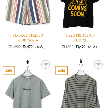
に
に
す
す
る
る
VINTAGE STRIPED
USED PRINTED T-
SHORTS/W66
SHIRT/XL
元
現
元
現
¥
14,900
¥
4,470
¥
14,900
¥
4,470
（税込）
（税込）
の
在
の
在
価
の
価
の
格
価
格
価
は
格
は
格
¥14,900
は
¥14,900
は
で
¥4,470
で
¥4,470
sale
sale
し
で
し
で
お
お
た。
す。
た。
す。
気
気
に
に
入
入
り
り
に
に
す
す
る
る