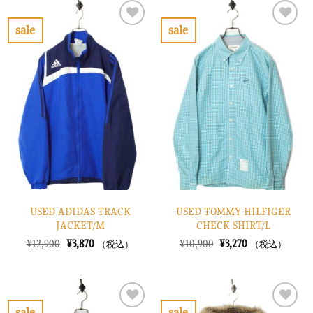
は
格
は
格
¥10,900
は
¥26,900
は
で
¥3,270
で
¥8,070
sale
sale
し
で
し
で
お
お
た。
す。
た。
す。
気
気
に
に
入
入
り
り
に
に
す
す
る
る
USED ADIDAS TRACK
USED TOMMY HILFIGER
JACKET/M
CHECK SHIRT/L
元
現
元
現
¥
12,900
¥
3,870
¥
10,900
¥
3,270
（税込）
（税込）
の
在
の
在
価
の
価
の
格
価
格
価
は
格
は
格
¥12,900
は
¥10,900
は
で
¥3,870
で
¥3,270
sale
sale