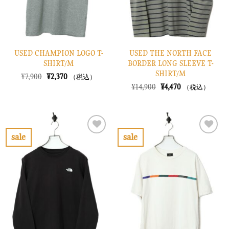
USED CHAMPION LOGO T-
USED THE NORTH FACE
SHIRT/M
BORDER LONG SLEEVE T-
SHIRT/M
元
現
¥
7,900
¥
2,370
（税込）
の
在
元
現
¥
14,900
¥
4,470
（税込）
価
の
の
在
格
価
価
の
は
格
格
価
¥7,900
は
は
格
で
¥2,370
¥14,900
は
し
で
で
¥4,470
sale
sale
た。
す。
し
で
お
お
た。
す。
気
気
に
に
入
入
り
り
に
に
す
す
る
る