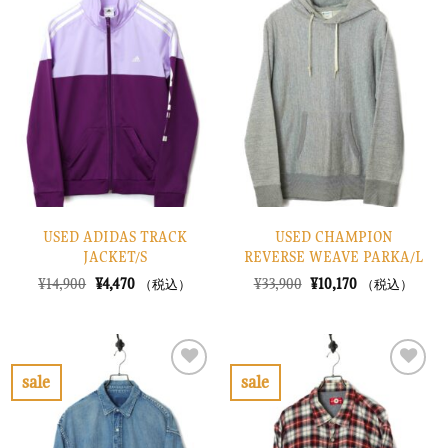
気
気
に
に
入
入
り
り
に
に
す
す
る
る
USED ADIDAS TRACK
USED CHAMPION
JACKET/S
REVERSE WEAVE PARKA/L
元
現
元
現
¥
14,900
¥
4,470
¥
33,900
¥
10,170
（税込）
（税込）
の
在
の
在
価
の
価
の
格
価
格
価
は
格
は
格
¥14,900
は
¥33,900
は
で
¥4,470
で
¥10,170
sale
sale
し
で
し
で
お
お
た。
す。
た。
す。
気
気
に
に