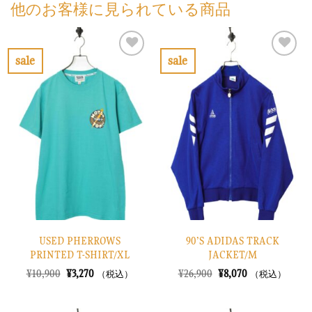
他のお客様に見られている商品
sale
sale
お
お
気
気
に
に
入
入
り
り
に
に
す
す
る
る
USED PHERROWS
90’S ADIDAS TRACK
PRINTED T-SHIRT/XL
JACKET/M
元
現
元
現
¥
10,900
¥
3,270
¥
26,900
¥
8,070
（税込）
（税込）
の
在
の
在
価
の
価
の
格
価
格
価