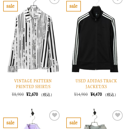
で
¥6,870
で
¥4,470
sale
sale
し
で
し
で
お
お
た。
す。
た。
す。
気
気
に
に
入
入
り
り
に
に
す
す
る
る
VINTAGE PATTERN
USED ADIDAS TRACK
PRINTED SHIRT/S
JACKET/XS
元
現
元
現
¥
8,900
¥
2,670
¥
14,900
¥
4,470
（税込）
（税込）
の
在
の
在
価
の
価
の
格
価
格
価
は
格
は
格
¥8,900
は
¥14,900
は
で
¥2,670
で
¥4,470
sale
sale
し
で
し
で
お
お
た。
す。
た。
す。