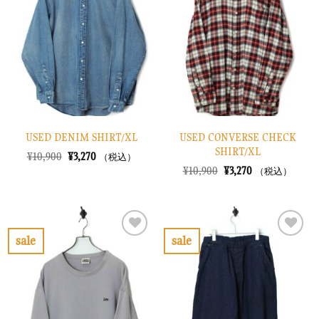
入
入
り
り
に
に
す
す
る
る
USED DENIM SHIRT/XL
USED CONVERSE CHECK
SHIRT/XL
元
現
¥
10,900
¥
3,270
（税込）
の
在
元
現
¥
10,900
¥
3,270
（税込）
価
の
の
在
格
価
価
の
は
格
格
価
¥10,900
は
は
格
で
¥3,270
¥10,900
は
し
で
で
¥3,270
sale
sale
た。
す。
し
で
お
お
た。
す。
気
気
に
に
入
入
り
り