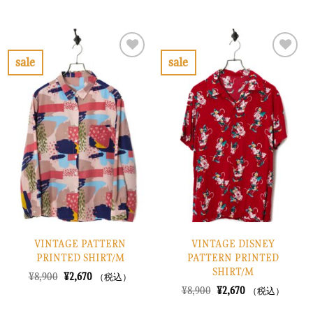
価
の
の
在
格
価
価
の
は
格
格
価
¥10,900
は
は
格
で
¥3,270
¥8,900
は
し
で
で
¥2,670
sale
sale
た。
す。
し
で
お
お
た。
す。
気
気
に
に
入
入
り
り
に
に
す
す
る
る
VINTAGE PATTERN
VINTAGE DISNEY
PRINTED SHIRT/M
PATTERN PRINTED
SHIRT/M
元
現
¥
8,900
¥
2,670
（税込）
の
在
元
現
¥
8,900
¥
2,670
（税込）
価
の
の
在
格
価
価
の