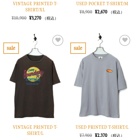
VINTAGE PRINTED T-
USED POCKET T-SHIRT/M
SHIRT/XL
元
現
¥
8,900
¥
2,670
（税込）
の
在
元
現
¥
10,900
¥
3,270
（税込）
価
の
の
在
格
価
価
の
は
格
格
価
¥8,900
は
は
格
で
¥2,670
¥10,900
は
し
で
で
¥3,270
sale
sale
た。
す。
し
で
お
お
た。
す。
気
気
に
に
入
入
り
り
に
に
す
す
る
る
VINTAGE PRINTED T-
USED PRINTED T-SHIRT/L
SHIRT/L
元
現
¥
7,900
¥
2,370
（税込）