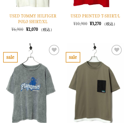
USED TOMMY HILFIGER
USED PRINTED T-SHIRT/L
POLO SHIRT/XL
元
現
¥
10,900
¥
3,270
（税込）
の
在
元
現
¥
6,900
¥
2,070
（税込）
価
の
の
在
格
価
価
の
は
格
格
価
¥10,900
は
は
格
で
¥3,270
¥6,900
は
し
で
で
¥2,070
sale
sale
た。
す。
し
で
お
お
た。
す。
気
気
に
に
入
入
り
り
に
に
す
す
る
る