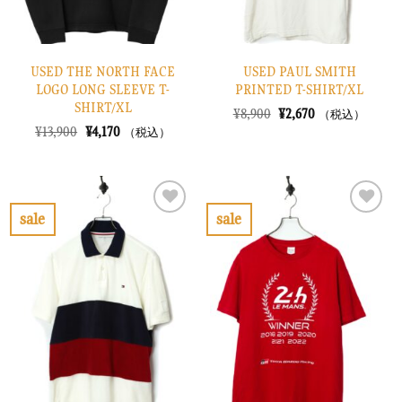
USED THE NORTH FACE
USED PAUL SMITH
LOGO LONG SLEEVE T-
PRINTED T-SHIRT/XL
SHIRT/XL
元
現
¥
8,900
¥
2,670
（税込）
の
在
元
現
¥
13,900
¥
4,170
（税込）
価
の
の
在
格
価
価
の
は
格
格
価
¥8,900
は
は
格
で
¥2,670
¥13,900
は
し
で
で
¥4,170
sale
sale
た。
す。
し
で
お
お
た。
す。
気
気
に
に
入
入
り
り
に
に
す
す
る
る