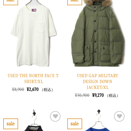
し
で
し
で
お
お
た。
す。
た。
す。
気
気
に
に
入
入
り
り
に
に
す
す
る
る
USED THE NORTH FACE T-
USED GAP MILITARY
SHIRT/XL
DESIGN DOWN
JACKET/XL
元
現
¥
8,900
¥
2,670
（税込）
の
在
元
現
¥
30,900
¥
9,270
（税込）
価
の
の
在
格
価
価
の
は
格
格
価
¥8,900
は
は
格
で
¥2,670
¥30,900
は
し
で
で
¥9,270
sale
sale
た。
す。
し
で
お
お
た。
す。