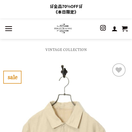
🛒全品70%OFF🛒
《本日限定》
Skip
to
content
VINTAGE COLLECTION
sale
お
気
に
入
り
に
す