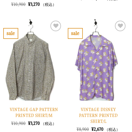
の
在
元
現
¥
10,900
¥
3,270
（税込）
価
の
の
在
格
価
価
の
は
格
格
価
¥7,900
は
は
格
で
¥2,370
¥10,900
は
し
で
で
¥3,270
sale
sale
た。
す。
し
で
お
お
た。
す。
気
気
に
に
入
入
り
り
に
に
す
す
る
る
VINTAGE GAP PATTERN
VINTAGE DISNEY
PRINTED SHIRT/M
PATTERN PRINTED
SHIRT/L
元
現
¥
10,900
¥
3,270
（税込）
の
在
元
現
¥
8,900
¥
2,670
（税込）