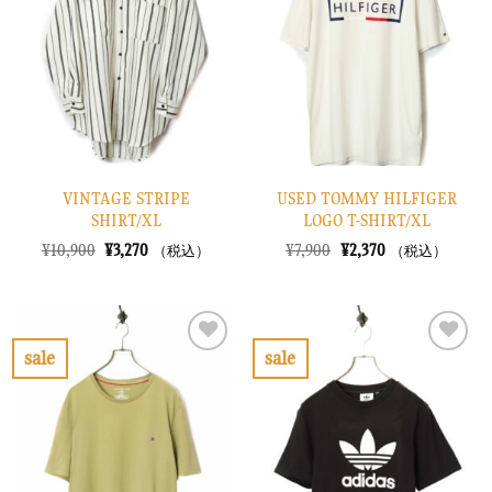
り
り
に
に
す
す
る
る
VINTAGE STRIPE
USED TOMMY HILFIGER
SHIRT/XL
LOGO T-SHIRT/XL
元
現
元
現
¥
10,900
¥
3,270
¥
7,900
¥
2,370
（税込）
（税込）
の
在
の
在
価
の
価
の
格
価
格
価
は
格
は
格
¥10,900
は
¥7,900
は
で
¥3,270
で
¥2,370
sale
sale
し
で
し
で
お
お
た。
す。
た。
す。
気
気
に
に
入
入
り
り
に
に