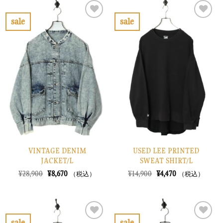
は
格
は
格
¥13,900
は
¥16,900
は
で
¥4,170
で
¥5,070
sale
sale
し
で
し
で
お
お
た。
す。
た。
す。
気
気
に
に
入
入
り
り
に
に
す
す
る
る
VINTAGE DENIM
USED LEE PRINTED
JACKET/L
SWEAT SHIRT/L
元
現
元
現
¥
28,900
¥
8,670
¥
14,900
¥
4,470
（税込）
（税込）
の
在
の
在
価
の
価
の
格
価
格
価
は
格
は
格
¥28,900
は
¥14,900
は
で
¥8,670
で
¥4,470
sale
sale