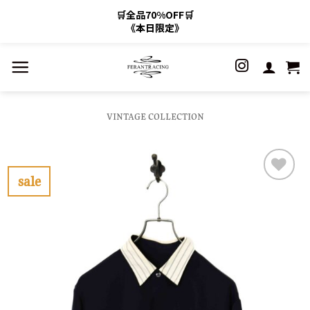
🛒全品70%OFF🛒
《本日限定》
Skip
to
content
VINTAGE COLLECTION
sale
お
気
に
入
り
に
す