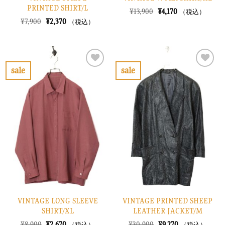
PRINTED SHIRT/L
元
現
¥
13,900
¥
4,170
（税込）
の
在
元
現
¥
7,900
¥
2,370
（税込）
価
の
の
在
格
価
価
の
は
格
格
価
¥13,900
は
は
格
で
¥4,170
¥7,900
は
し
で
で
¥2,370
sale
sale
た。
す。
し
で
お
お
た。
す。
気
気
に
に
入
入
り
り
に
に
す
す
る
る
VINTAGE LONG SLEEVE
VINTAGE PRINTED SHEEP
SHIRT/XL
LEATHER JACKET/M
元
現
元
現
¥
8,900
¥
2,670
¥
30,900
¥
9,270
（税込）
（税込）