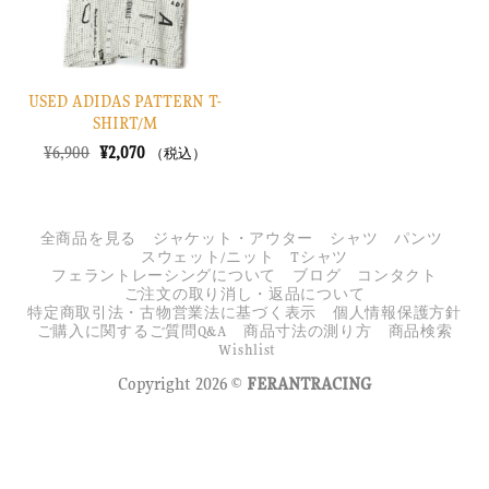
USED ADIDAS PATTERN T-
SHIRT/M
元
現
¥
6,900
¥
2,070
（税込）
の
在
価
の
格
価
は
格
¥6,900
は
全商品を見る
ジャケット・アウター
シャツ
パンツ
で
¥2,070
スウェット/ニット
Tシャツ
し
で
フェラントレーシングについて
ブログ
コンタクト
た。
す。
ご注文の取り消し・返品について
特定商取引法・古物営業法に基づく表示
個人情報保護方針
ご購入に関するご質問Q&A
商品寸法の測り方
商品検索
Wishlist
Copyright 2026 ©
FERANTRACING