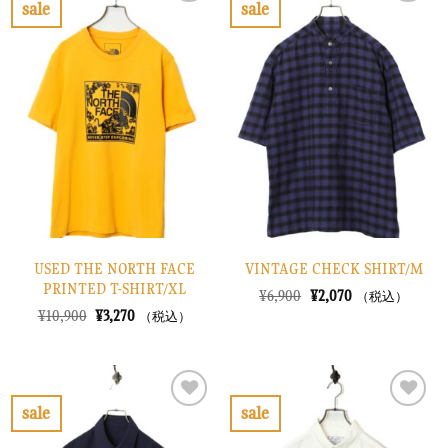
で
¥2,670
で
¥3,270
sale
sale
し
で
し
で
お
お
た。
す。
た。
す。
気
気
に
に
入
入
り
り
に
に
す
す
る
る
USED THE NORTH FACE
VINTAGE CHECK SHIRT/M
PRINTED T-SHIRT/XL
元
現
¥
6,900
¥
2,070
（税込）
の
在
元
現
¥
10,900
¥
3,270
（税込）
価
の
の
在
格
価
価
の
は
格
格
価
¥6,900
は
は
格
で
¥2,070
¥10,900
は
し
で
で
¥3,270
sale
sale
た。
す。
し
で
お
お
た。
す。
気
気