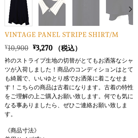
VINTAGE PANEL STRIPE SHIRT/M
元
現
10,900
3,270
¥
¥
（税込）
の
在
衿のストライプ生地の切替がとてもお洒落なシャ
価
の
ツが入荷しました！商品のコンディションはとて
格
価
も綺麗で、いいゆとり感でお洒落に着こなせま
は
格
す！こちらの商品は古着になります。古着の特性
¥10,900
は
で
¥3,270
をご理解の上ご購入お願い致します。何でも気に
し
で
なる事ありましたら、ぜひご連絡お願い致しま
た。
す。
す。
《商品寸法》