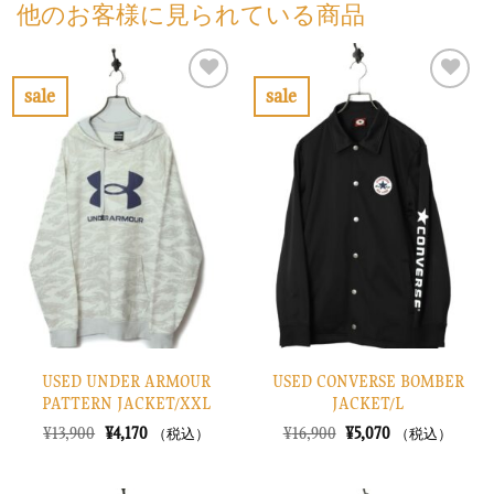
他のお客様に見られている商品
sale
sale
お
お
気
気
に
に
入
入
り
り
に
に
す
す
る
る
USED UNDER ARMOUR
USED CONVERSE BOMBER
PATTERN JACKET/XXL
JACKET/L
元
現
元
現
¥
13,900
¥
4,170
¥
16,900
¥
5,070
（税込）
（税込）
の
在
の
在
価
の
価
の
格
価
格
価