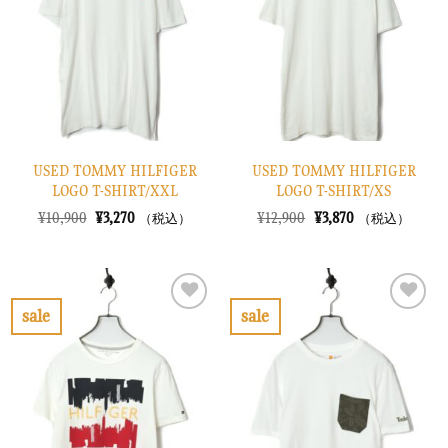
り
り
に
に
す
す
る
る
USED TOMMY HILFIGER
USED TOMMY HILFIGER
LOGO T-SHIRT/XXL
LOGO T-SHIRT/XS
元
現
元
現
¥
10,900
¥
3,270
¥
12,900
¥
3,870
（税込）
（税込）
の
在
の
在
価
の
価
の
格
価
格
価
は
格
は
格
¥10,900
は
¥12,900
は
で
¥3,270
で
¥3,870
sale
sale
し
で
し
で
お
お
た。
す。
た。
す。
気
気
に
に
入
入
り
り
に
に