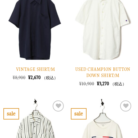
に
に
入
入
り
り
に
に
す
す
る
る
VINTAGE SHIRT/M
USED CHAMPION BUTTON
DOWN SHIRT/M
元
現
¥
8,900
¥
2,670
（税込）
の
在
元
現
¥
10,900
¥
3,270
（税込）
価
の
の
在
格
価
価
の
は
格
格
価
¥8,900
は
は
格
で
¥2,670
¥10,900
は
し
で
で
¥3,270
sale
sale
た。
す。
し
で
お
お
た。
す。
気
気
に
に
入
入