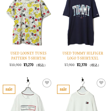
に
に
入
入
り
り
に
に
す
す
る
る
USED LOONEY TUNES
USED TOMMY HILFIGER
PATTERN T-SHIRT/M
LOGO T-SHIRT/XXL
元
現
元
現
¥
10,900
¥
3,270
¥
7,900
¥
2,370
（税込）
（税込）
の
在
の
在
価
の
価
の
格
価
格
価
は
格
は
格
¥10,900
は
¥7,900
は
で
¥3,270
で
¥2,370
sale
sale
し
で
し
で
お
お
た。
す。
た。
す。
気
気
に
に
入
入