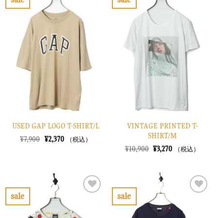
し
で
し
で
お
お
た。
す。
た。
す。
気
気
に
に
入
入
り
り
に
に
す
す
る
る
USED GAP LOGO T-SHIRT/L
VINTAGE PRINTED T-
SHIRT/M
元
現
¥
7,900
¥
2,370
（税込）
の
在
元
現
¥
10,900
¥
3,270
（税込）
価
の
の
在
格
価
価
の
は
格
格
価
¥7,900
は
は
格
で
¥2,370
¥10,900
は
し
で
で
¥3,270
sale
sale
た。
す。
し
で
お
お
た。
す。
気
気