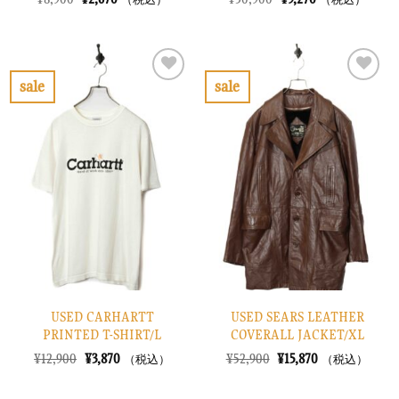
の
在
の
在
価
の
価
の
格
価
格
価
は
格
は
格
¥8,900
は
¥30,900
は
で
¥2,670
で
¥9,270
sale
sale
し
で
し
で
お
お
た。
す。
た。
す。
気
気
に
に
入
入
り
り
に
に
す
す
る
る
USED CARHARTT
USED SEARS LEATHER
PRINTED T-SHIRT/L
COVERALL JACKET/XL
元
現
元
現
¥
12,900
¥
3,870
¥
52,900
¥
15,870
（税込）
（税込）
の
在
の
在
価
の
価
の
格
価
格
価