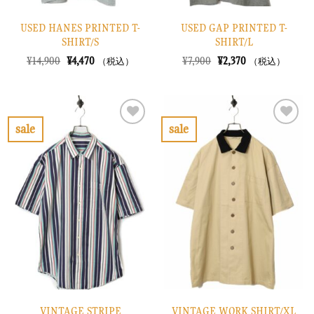
USED HANES PRINTED T-
USED GAP PRINTED T-
SHIRT/S
SHIRT/L
元
現
元
現
¥
14,900
¥
4,470
¥
7,900
¥
2,370
（税込）
（税込）
の
在
の
在
価
の
価
の
格
価
格
価
は
格
は
格
¥14,900
は
¥7,900
は
で
¥4,470
で
¥2,370
sale
sale
し
で
し
で
お
お
た。
す。
た。
す。
気
気
に
に
入
入
り
り
に
に
す
す
る
る
VINTAGE STRIPE
VINTAGE WORK SHIRT/XL