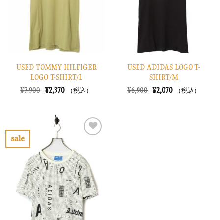
す
す
る
る
USED TOMMY HILFIGER
USED ADIDAS LOGO T-
LOGO T-SHIRT/L
SHIRT/M
元
現
元
現
¥
7,900
¥
2,370
¥
6,900
¥
2,070
（税込）
（税込）
の
在
の
在
価
の
価
の
格
価
格
価
は
格
は
格
¥7,900
は
¥6,900
は
で
¥2,370
で
¥2,070
sale
し
で
し
で
お
た。
す。
た。
す。
気
に
入
り
に
す
る