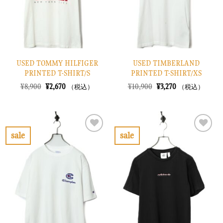
す
す
る
る
USED TOMMY HILFIGER
USED TIMBERLAND
PRINTED T-SHIRT/S
PRINTED T-SHIRT/XS
元
現
元
現
¥
8,900
¥
2,670
¥
10,900
¥
3,270
（税込）
（税込）
の
在
の
在
価
の
価
の
格
価
格
価
は
格
は
格
¥8,900
は
¥10,900
は
で
¥2,670
で
¥3,270
sale
sale
し
で
し
で
お
お
た。
す。
た。
す。
気
気
に
に
入
入
り
り
に
に
す
す
る
る