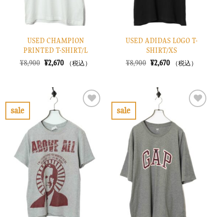
USED CHAMPION
USED ADIDAS LOGO T-
PRINTED T-SHIRT/L
SHIRT/XS
元
現
元
現
¥
8,900
¥
2,670
¥
8,900
¥
2,670
（税込）
（税込）
の
在
の
在
価
の
価
の
格
価
格
価
は
格
は
格
¥8,900
は
¥8,900
は
で
¥2,670
で
¥2,670
sale
sale
し
で
し
で
お
お
た。
す。
た。
す。
気
気
に
に
入
入
り
り
に
に
す
す
る
る