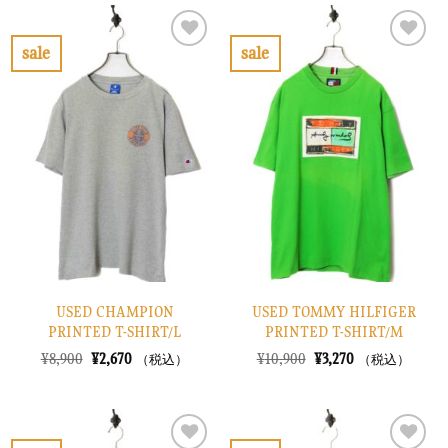
は
格
は
格
¥12,900
は
¥52,900
は
で
¥3,870
で
¥15,870
sale
sale
し
で
し
で
お
お
た。
す。
た。
す。
気
気
に
に
入
入
り
り
に
に
す
す
る
る
USED CHAMPION
USED TOMMY HILFIGER
PRINTED T-SHIRT/L
PRINTED T-SHIRT/M
元
現
元
現
¥
8,900
¥
2,670
¥
10,900
¥
3,270
（税込）
（税込）
の
在
の
在
価
の
価
の
格
価
格
価
は
格
は
格
¥8,900
は
¥10,900
は