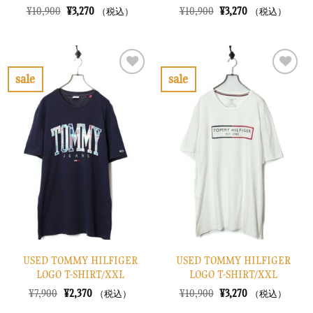
元
現
元
現
¥
10,900
¥
3,270
¥
10,900
¥
3,270
（税込）
（税込）
の
在
の
在
価
の
価
の
格
価
格
価
は
格
は
格
¥10,900
は
¥10,900
は
で
¥3,270
で
¥3,270
sale
sale
し
で
し
で
お
お
た。
す。
た。
す。
気
気
に
に
入
入
り
り
に
に
す
す
る
る
USED TOMMY HILFIGER
USED TOMMY HILFIGER
LOGO T-SHIRT/XXL
LOGO T-SHIRT/XXL
元
現
元
現
¥
7,900
¥
2,370
¥
10,900
¥
3,270
（税込）
（税込）
の
在
の
在