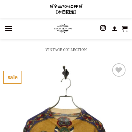
🛒全品70%OFF🛒
《本日限定》
Skip
to
content
VINTAGE COLLECTION
sale
お
気
に
入
り
に
す