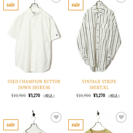
で
¥2,070
で
¥2,670
sale
sale
し
で
し
で
お
お
た。
す。
た。
す。
気
気
に
に
入
入
り
り
に
に
す
す
る
る
USED CHAMPION BUTTON
VINTAGE STRIPE
DOWN SHIRT/M
SHIRT/XL
元
現
元
現
¥
10,900
¥
3,270
¥
10,900
¥
3,270
（税込）
（税込）
の
在
の
在
価
の
価
の
格
価
格
価
は
格
は
格
¥10,900
は
¥10,900
は
で
¥3,270
で
¥3,270
sale
sale
し
で
し
で
お
お
た。
す。
た。
す。