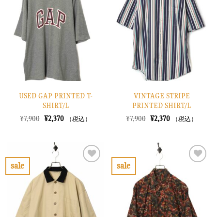
入
入
り
り
に
に
す
す
る
る
USED GAP PRINTED T-
VINTAGE STRIPE
SHIRT/L
PRINTED SHIRT/L
元
現
元
現
¥
7,900
¥
2,370
¥
7,900
¥
2,370
（税込）
（税込）
の
在
の
在
価
の
価
の
格
価
格
価
は
格
は
格
¥7,900
は
¥7,900
は
で
¥2,370
で
¥2,370
sale
sale
し
で
し
で
お
お
た。
す。
た。
す。
気
気
に
に
入
入
り
り