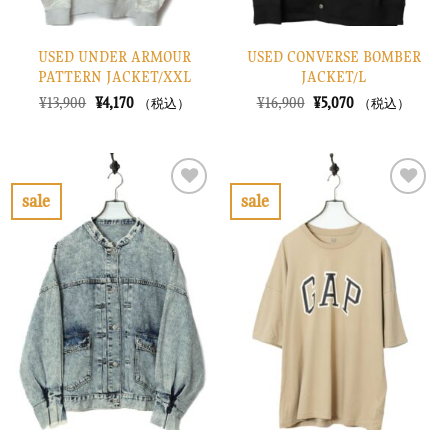
USED UNDER ARMOUR
USED CONVERSE BOMBER
PATTERN JACKET/XXL
JACKET/L
元
現
元
現
¥
13,900
¥
4,170
¥
16,900
¥
5,070
（税込）
（税込）
の
在
の
在
価
の
価
の
格
価
格
価
は
格
は
格
¥13,900
は
¥16,900
は
で
¥4,170
で
¥5,070
sale
sale
し
で
し
で
お
お
た。
す。
た。
す。
気
気
に
に
入
入
り
り
に
に
す
す
る
る