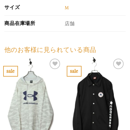
サイズ
M
商品在庫場所
店舗
他のお客様に見られている商品
sale
sale
お
お
気
気
に
に
入
入
り
り
に
に
す
す
る
る