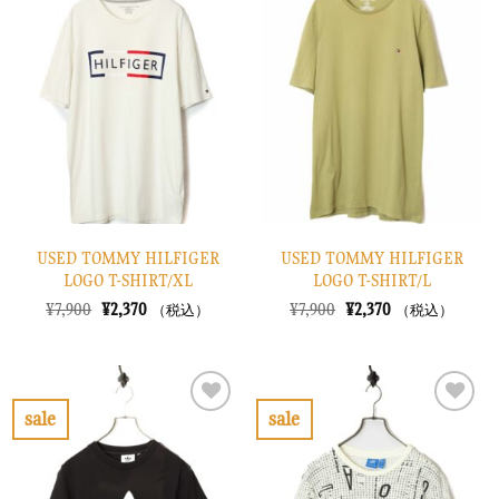
気
気
に
に
入
入
り
り
に
に
す
す
る
る
USED TOMMY HILFIGER
USED TOMMY HILFIGER
LOGO T-SHIRT/XL
LOGO T-SHIRT/L
元
現
元
現
¥
7,900
¥
2,370
¥
7,900
¥
2,370
（税込）
（税込）
の
在
の
在
価
の
価
の
格
価
格
価
は
格
は
格
¥7,900
は
¥7,900
は
で
¥2,370
で
¥2,370
sale
sale
し
で
し
で
お
お
た。
す。
た。
す。
気
気
に
に