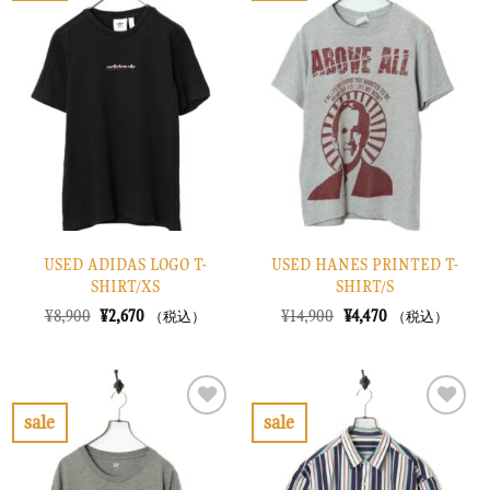
た。
す。
た。
す。
気
気
に
に
入
入
り
り
に
に
す
す
る
る
USED ADIDAS LOGO T-
USED HANES PRINTED T-
SHIRT/XS
SHIRT/S
元
現
元
現
¥
8,900
¥
2,670
¥
14,900
¥
4,470
（税込）
（税込）
の
在
の
在
価
の
価
の
格
価
格
価
は
格
は
格
¥8,900
は
¥14,900
は
で
¥2,670
で
¥4,470
sale
sale
し
で
し
で
お
お
た。
す。
た。
す。
気
気
に
に