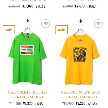
元
現
元
現
¥
52,900
¥
15,870
¥
8,900
¥
2,670
（税込）
（税込）
の
在
の
在
価
の
価
の
格
価
格
価
は
格
は
格
¥52,900
は
¥8,900
は
で
¥15,870
で
¥2,670
sale
sale
し
で
し
で
お
お
た。
す。
た。
す。
気
気
に
に
入
入
り
り
に
に
す
す
る
る
USED TOMMY HILFIGER
USED THE NORTH FACE
PRINTED T-SHIRT/M
PRINTED T-SHIRT/XL
元
現
元
現
¥
10,900
¥
3,270
¥
10,900
¥
3,270
（税込）
（税込）
の
在
の
在