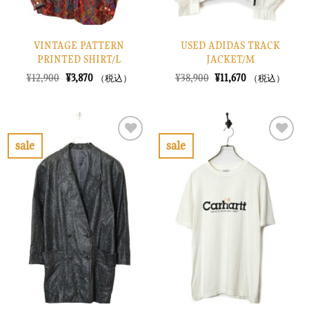
VINTAGE PATTERN
USED ADIDAS TRACK
PRINTED SHIRT/L
JACKET/M
元
現
元
現
¥
12,900
¥
3,870
¥
38,900
¥
11,670
（税込）
（税込）
の
在
の
在
価
の
価
の
格
価
格
価
は
格
は
格
¥12,900
は
¥38,900
は
で
¥3,870
で
¥11,670
sale
sale
し
で
し
で
お
お
た。
す。
た。
す。
気
気
に
に
入
入
り
り
に
に
す
す
る
る