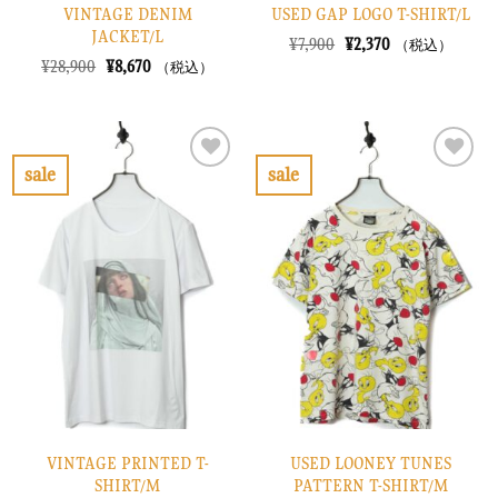
VINTAGE DENIM
USED GAP LOGO T-SHIRT/L
JACKET/L
元
現
¥
7,900
¥
2,370
（税込）
の
在
元
現
¥
28,900
¥
8,670
（税込）
価
の
の
在
格
価
価
の
は
格
格
価
¥7,900
は
は
格
で
¥2,370
¥28,900
は
し
で
で
¥8,670
sale
sale
た。
す。
し
で
お
お
た。
す。
気
気
に
に
入
入
り
り
に
に
す
す
る
る
VINTAGE PRINTED T-
USED LOONEY TUNES
SHIRT/M
PATTERN T-SHIRT/M