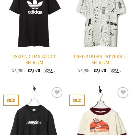
入
入
り
り
に
に
す
す
る
る
USED ADIDAS LOGO T-
USED ADIDAS PATTERN T-
SHIRT/M
SHIRT/M
元
現
元
現
¥
6,900
¥
2,070
¥
6,900
¥
2,070
（税込）
（税込）
の
在
の
在
価
の
価
の
格
価
格
価
は
格
は
格
¥6,900
は
¥6,900
は
で
¥2,070
で
¥2,070
sale
sale
し
で
し
で
お
お
た。
す。
た。
す。
気
気
に
に
入
入
り
り
に
に