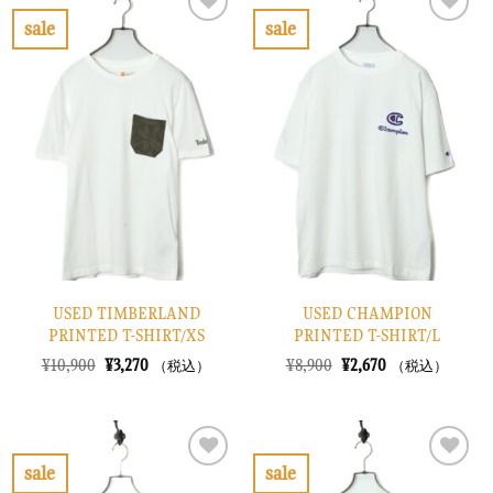
¥12,900
は
¥8,900
は
で
¥3,870
で
¥2,670
sale
sale
し
で
し
で
お
お
た。
す。
た。
す。
気
気
に
に
入
入
り
り
に
に
す
す
る
る
USED TIMBERLAND
USED CHAMPION
PRINTED T-SHIRT/XS
PRINTED T-SHIRT/L
元
現
元
現
¥
10,900
¥
3,270
¥
8,900
¥
2,670
（税込）
（税込）
の
在
の
在
価
の
価
の
格
価
格
価
は
格
は
格
¥10,900
は
¥8,900
は
で
¥3,270
で
¥2,670
sale
sale
し
で
し
で
お
お