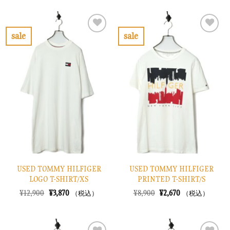
価
の
価
の
格
価
格
価
は
格
は
格
¥7,900
は
¥10,900
は
で
¥2,370
で
¥3,270
sale
sale
し
で
し
で
お
お
た。
す。
た。
す。
気
気
に
に
入
入
り
り
に
に
す
す
る
る
USED TOMMY HILFIGER
USED TOMMY HILFIGER
LOGO T-SHIRT/XS
PRINTED T-SHIRT/S
元
現
元
現
¥
12,900
¥
3,870
¥
8,900
¥
2,670
（税込）
（税込）
の
在
の
在
価
の
価
の
格
価
格
価
は
格
は
格