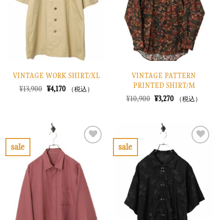
に
に
す
す
る
る
VINTAGE WORK SHIRT/XL
VINTAGE PATTERN
PRINTED SHIRT/M
元
現
¥
13,900
¥
4,170
（税込）
の
在
元
現
¥
10,900
¥
3,270
（税込）
価
の
の
在
格
価
価
の
は
格
格
価
¥13,900
は
は
格
で
¥4,170
¥10,900
は
し
で
で
¥3,270
sale
sale
た。
す。
し
で
お
お
た。
す。
気
気
に
に
入
入
り
り
に
に
す
す