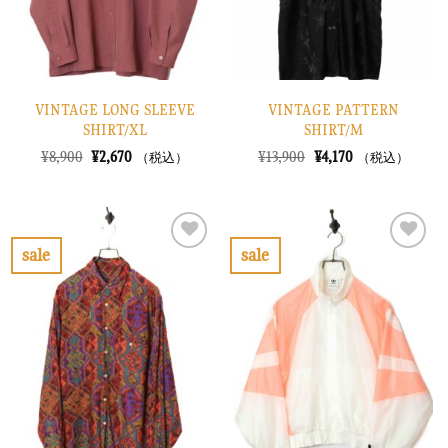
る
る
VINTAGE LONG SLEEVE
VINTAGE PATTERN
SHIRT/XL
SHIRT/M
元
現
元
現
¥
8,900
¥
2,670
¥
13,900
¥
4,170
（税込）
（税込）
の
在
の
在
価
の
価
の
格
価
格
価
は
格
は
格
¥8,900
は
¥13,900
は
で
¥2,670
で
¥4,170
sale
sale
し
で
し
で
お
お
た。
す。
た。
す。
気
気
に
に
入
入
り
り
に
に
す
す
る
る