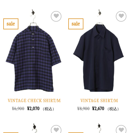
価
の
価
の
格
価
格
価
は
格
は
格
¥10,900
は
¥10,900
は
で
¥3,270
で
¥3,270
sale
sale
し
で
し
で
お
お
た。
す。
た。
す。
気
気
に
に
入
入
り
り
に
に
す
す
る
る
VINTAGE CHECK SHIRT/M
VINTAGE SHIRT/M
元
現
元
現
¥
6,900
¥
2,070
¥
8,900
¥
2,670
（税込）
（税込）
の
在
の
在
価
の
価
の
格
価
格
価
は
格
は
格
¥6,900
は
¥8,900
は