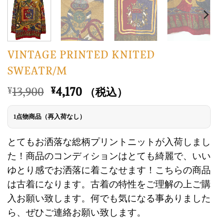
VINTAGE PRINTED KNITED
SWEATR/M
元
現
13,900
4,170
¥
¥
（税込）
の
在
価
の
1点物商品（再入荷なし）
格
価
は
格
とてもお洒落な総柄プリントニットが入荷しまし
¥13,900
は
た！商品のコンディションはとても綺麗で、いい
で
¥4,170
ゆとり感でお洒落に着こなせます！こちらの商品
し
で
は古着になります。古着の特性をご理解の上ご購
た。
す。
入お願い致します。何でも気になる事ありました
ら、ぜひご連絡お願い致します。