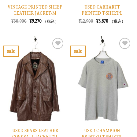
VINTAGE PRINTED SHEEP
USED CARHARTT
LEATHER JACKET/M
PRINTED T-SHIRT/L
元
現
元
現
¥
30,900
¥
9,270
¥
12,900
¥
3,870
（税込）
（税込）
の
在
の
在
価
の
価
の
格
価
格
価
は
格
は
格
¥30,900
は
¥12,900
は
で
¥9,270
で
¥3,870
sale
sale
し
で
し
で
お
お
た。
す。
た。
す。
気
気
に
に
入
入
り
り
に
に
す
す
る
る
USED SEARS LEATHER
USED CHAMPION
COVERALL JACKET/XL
PRINTED T-SHIRT/L