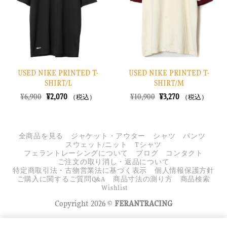
す
す
る
る
USED NIKE PRINTED T-
USED NIKE PRINTED T-
SHIRT/L
SHIRT/M
元
現
元
現
¥
6,900
¥
2,070
¥
10,900
¥
3,270
（税込）
（税込）
の
在
の
在
価
の
価
の
格
価
格
価
は
格
は
格
¥6,900
は
¥10,900
は
全商品を見る
ジャケット・アウター
シャツ
パンツ
で
¥2,070
で
¥3,270
スウェット/ニット
Tシャツ
し
で
し
で
フェラントレーシングについて
ブログ
コンタクト
た。
す。
た。
す。
ご注文の取り消し・返品について
特定商取引法・古物営業法に基づく表示
個人情報保護方針
ご購入に関するご質問Q&A
商品寸法の測り方
商品検索
Wishlist
Copyright 2026 ©
FERANTRACING