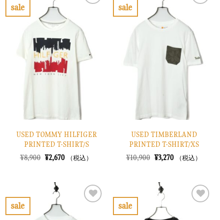
で
¥3,270
で
¥3,870
sale
sale
し
で
し
で
お
お
た。
す。
た。
す。
気
気
に
に
入
入
り
り
に
に
す
す
る
る
USED TOMMY HILFIGER
USED TIMBERLAND
PRINTED T-SHIRT/S
PRINTED T-SHIRT/XS
元
現
元
現
¥
8,900
¥
2,670
¥
10,900
¥
3,270
（税込）
（税込）
の
在
の
在
価
の
価
の
格
価
格
価
は
格
は
格
¥8,900
は
¥10,900
は
で
¥2,670
で
¥3,270
sale
sale
し
で
し
で
お
お
た。
す。
た。
す。