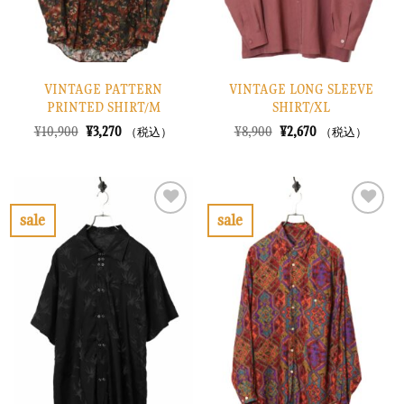
VINTAGE PATTERN
VINTAGE LONG SLEEVE
PRINTED SHIRT/M
SHIRT/XL
元
現
元
現
¥
10,900
¥
3,270
¥
8,900
¥
2,670
（税込）
（税込）
の
在
の
在
価
の
価
の
格
価
格
価
は
格
は
格
¥10,900
は
¥8,900
は
で
¥3,270
で
¥2,670
sale
sale
し
で
し
で
お
お
た。
す。
た。
す。
気
気
に
に
入
入
り
り
に
に
す
す
る
る