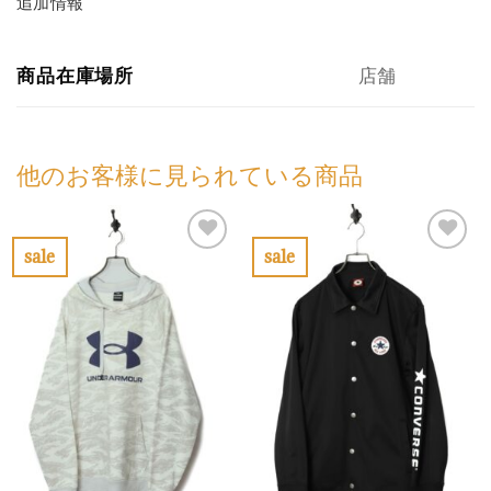
追加情報
商品在庫場所
店舗
他のお客様に見られている商品
sale
sale
お
お
気
気
に
に
入
入
り
り
に
に
す
す
る
る