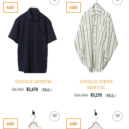
¥10,900
は
し
で
で
¥3,270
sale
sale
た。
す。
し
で
お
お
た。
す。
気
気
に
に
入
入
り
り
に
に
す
す
る
る
VINTAGE SHIRT/M
VINTAGE STRIPE
SHIRT/XL
元
現
¥
8,900
¥
2,670
（税込）
の
在
元
現
¥
10,900
¥
3,270
（税込）
価
の
の
在
格
価
価
の
は
格
格
価
¥8,900
は
は
格
で
¥2,670
¥10,900
は
し
で
で
¥3,270
sale
sale
た。
す。
し
で
お
お