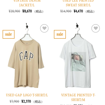
VINTAGE DENIM
USED LEE PRINTED
JACKET/L
SWEAT SHIRT/L
元
現
元
現
¥
28,900
¥
8,670
¥
14,900
¥
4,470
（税込）
（税込）
の
在
の
在
価
の
価
の
格
価
格
価
は
格
は
格
¥28,900
は
¥14,900
は
で
¥8,670
で
¥4,470
sale
sale
し
で
し
で
お
お
た。
す。
た。
す。
気
気
に
に
入
入
り
り
に
に
す
す
る
る
USED GAP LOGO T-SHIRT/L
VINTAGE PRINTED T-
SHIRT/M
元
現
¥
7,900
¥
2,370
（税込）
の
在