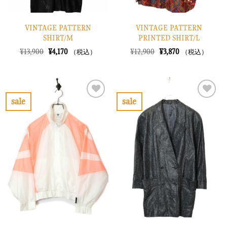
VINTAGE PATTERN
VINTAGE PATTERN
SHIRT/M
PRINTED SHIRT/L
元
現
元
現
¥
13,900
¥
4,170
¥
12,900
¥
3,870
（税込）
（税込）
の
在
の
在
価
の
価
の
格
価
格
価
は
格
は
格
¥13,900
は
¥12,900
は
で
¥4,170
で
¥3,870
sale
sale
し
で
し
で
お
お
た。
す。
た。
す。
気
気
に
に
入
入
り
り
に
に
す
す
る
る