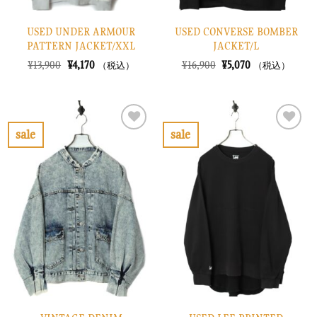
USED UNDER ARMOUR
USED CONVERSE BOMBER
PATTERN JACKET/XXL
JACKET/L
元
現
元
現
¥
13,900
¥
4,170
¥
16,900
¥
5,070
（税込）
（税込）
の
在
の
在
価
の
価
の
格
価
格
価
は
格
は
格
¥13,900
は
¥16,900
は
で
¥4,170
で
¥5,070
sale
sale
し
で
し
で
お
お
た。
す。
た。
す。
気
気
に
に
入
入
り
り
に
に
す
す
る
る