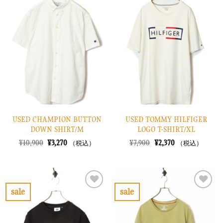
た。
す。
気
気
に
に
入
入
り
り
に
に
す
す
る
る
USED CHAMPION BUTTON
USED TOMMY HILFIGER
DOWN SHIRT/M
LOGO T-SHIRT/XL
元
現
元
現
¥
10,900
¥
3,270
¥
7,900
¥
2,370
（税込）
（税込）
の
在
の
在
価
の
価
の
格
価
格
価
は
格
は
格
¥10,900
は
¥7,900
は
で
¥3,270
で
¥2,370
sale
sale
し
で
し
で
お
お
た。
す。
た。
す。
気
気
に
に