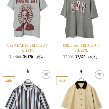
り
り
に
に
す
す
る
る
USED HANES PRINTED T-
USED GAP PRINTED T-
SHIRT/S
SHIRT/L
元
現
元
現
¥
14,900
¥
4,470
¥
7,900
¥
2,370
（税込）
（税込）
の
在
の
在
価
の
価
の
格
価
格
価
は
格
は
格
¥14,900
は
¥7,900
は
で
¥4,470
で
¥2,370
sale
sale
し
で
し
で
お
お
た。
す。
た。
す。
気
気
に
に
入
入
り
り
に
に