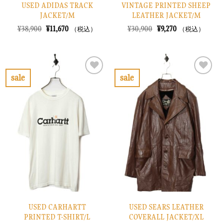
USED ADIDAS TRACK
VINTAGE PRINTED SHEEP
JACKET/M
LEATHER JACKET/M
元
現
元
現
¥
38,900
¥
11,670
¥
30,900
¥
9,270
（税込）
（税込）
の
在
の
在
価
の
価
の
格
価
格
価
は
格
は
格
¥38,900
は
¥30,900
は
で
¥11,670
で
¥9,270
sale
sale
し
で
し
で
お
お
た。
す。
た。
す。
気
気
に
に
入
入
り
り
に
に
す
す
る
る
USED CARHARTT
USED SEARS LEATHER
PRINTED T-SHIRT/L
COVERALL JACKET/XL