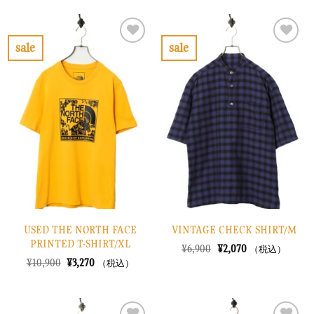
格
価
格
価
は
格
は
格
¥8,900
は
¥10,900
は
で
¥2,670
で
¥3,270
sale
sale
し
で
し
で
お
お
た。
す。
た。
す。
気
気
に
に
入
入
り
り
に
に
す
す
る
る
USED THE NORTH FACE
VINTAGE CHECK SHIRT/M
PRINTED T-SHIRT/XL
元
現
¥
6,900
¥
2,070
（税込）
の
在
元
現
¥
10,900
¥
3,270
（税込）
価
の
の
在
格
価
価
の
は
格
格
価
¥6,900
は
は
格
で
¥2,070