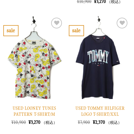
元
現
¥
10,900
¥
3,270
（税込）
価
の
の
在
格
価
価
の
は
格
格
価
¥7,900
は
は
格
で
¥2,370
¥10,900
は
し
で
で
¥3,270
sale
sale
た。
す。
し
で
お
お
た。
す。
気
気
に
に
入
入
り
り
に
に
す
す
る
る
USED LOONEY TUNES
USED TOMMY HILFIGER
PATTERN T-SHIRT/M
LOGO T-SHIRT/XXL
元
現
元
現
¥
10,900
¥
3,270
¥
7,900
¥
2,370
（税込）
（税込）
の
在
の
在
価
の
価
の