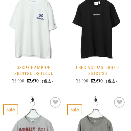
気
気
に
に
入
入
り
り
に
に
す
す
る
る
USED CHAMPION
USED ADIDAS LOGO T-
PRINTED T-SHIRT/L
SHIRT/XS
元
現
元
現
¥
8,900
¥
2,670
¥
8,900
¥
2,670
（税込）
（税込）
の
在
の
在
価
の
価
の
格
価
格
価
は
格
は
格
¥8,900
は
¥8,900
は
で
¥2,670
で
¥2,670
sale
sale
し
で
し
で
お
お
た。
す。
た。
す。
気
気
に
に
入
入