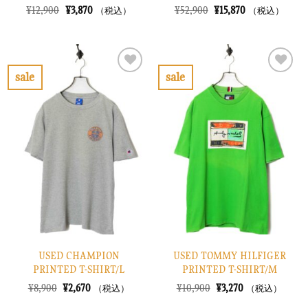
元
現
元
現
¥
12,900
¥
3,870
¥
52,900
¥
15,870
（税込）
（税込）
の
在
の
在
価
の
価
の
格
価
格
価
は
格
は
格
¥12,900
は
¥52,900
は
で
¥3,870
で
¥15,870
sale
sale
し
で
し
で
お
お
た。
す。
た。
す。
気
気
に
に
入
入
り
り
に
に
す
す
る
る
USED CHAMPION
USED TOMMY HILFIGER
PRINTED T-SHIRT/L
PRINTED T-SHIRT/M
元
現
元
現
¥
8,900
¥
2,670
¥
10,900
¥
3,270
（税込）
（税込）
の
在
の
在
価
の
価
の