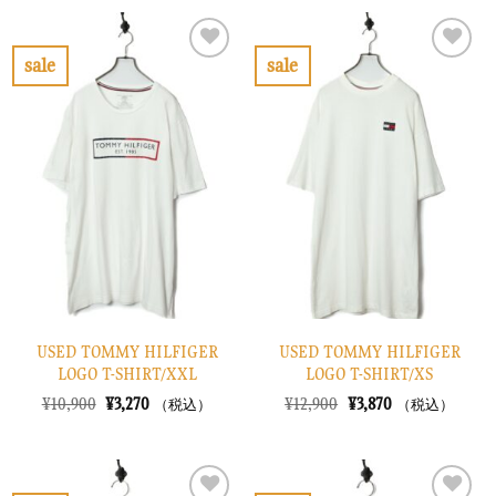
格
価
格
価
は
格
は
格
¥10,900
は
¥7,900
は
で
¥3,270
で
¥2,370
sale
sale
し
で
し
で
お
お
た。
す。
た。
す。
気
気
に
に
入
入
り
り
に
に
す
す
る
る
USED TOMMY HILFIGER
USED TOMMY HILFIGER
LOGO T-SHIRT/XXL
LOGO T-SHIRT/XS
元
現
元
現
¥
10,900
¥
3,270
¥
12,900
¥
3,870
（税込）
（税込）
の
在
の
在
価
の
価
の
格
価
格
価
は
格
は
格
¥10,900
は
¥12,900
は