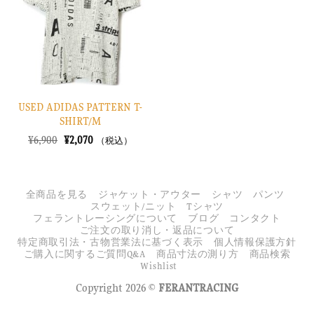
に
す
る
USED ADIDAS PATTERN T-
SHIRT/M
元
現
¥
6,900
¥
2,070
（税込）
の
在
価
の
格
価
は
格
¥6,900
は
全商品を見る
ジャケット・アウター
シャツ
パンツ
で
¥2,070
スウェット/ニット
Tシャツ
し
で
フェラントレーシングについて
ブログ
コンタクト
た。
す。
ご注文の取り消し・返品について
特定商取引法・古物営業法に基づく表示
個人情報保護方針
ご購入に関するご質問Q&A
商品寸法の測り方
商品検索
Wishlist
Copyright 2026 ©
FERANTRACING