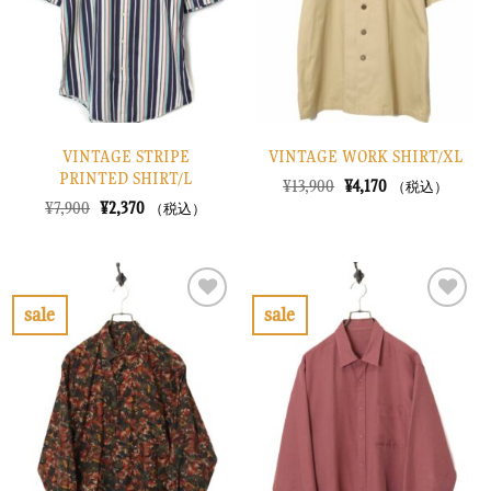
す
す
る
る
VINTAGE STRIPE
VINTAGE WORK SHIRT/XL
PRINTED SHIRT/L
元
現
¥
13,900
¥
4,170
（税込）
の
在
元
現
¥
7,900
¥
2,370
（税込）
価
の
の
在
格
価
価
の
は
格
格
価
¥13,900
は
は
格
で
¥4,170
¥7,900
は
し
で
で
¥2,370
sale
sale
た。
す。
し
で
お
お
た。
す。
気
気
に
に
入
入
り
り
に
に
す
す
る
る