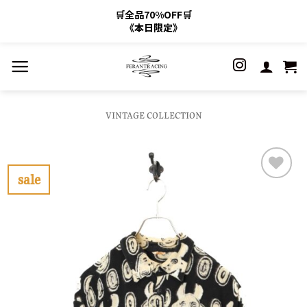
🛒全品70%OFF🛒
《本日限定》
Skip
to
content
VINTAGE COLLECTION
sale
お
気
に
入
り
に
す