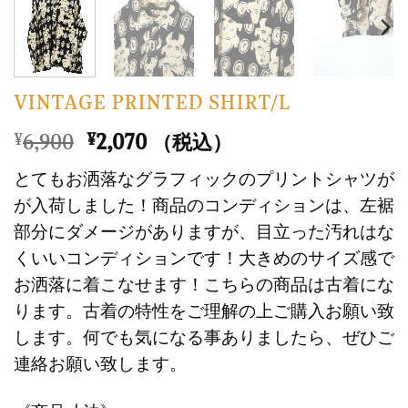
VINTAGE PRINTED SHIRT/L
元
現
6,900
2,070
¥
¥
（税込）
の
在
とてもお洒落なグラフィックのプリントシャツが
価
の
が入荷しました！商品のコンディションは、左裾
格
価
部分にダメージがありますが、目立った汚れはな
は
格
くいいコンディションです！大きめのサイズ感で
¥6,900
は
で
¥2,070
お洒落に着こなせます！こちらの商品は古着にな
し
で
ります。古着の特性をご理解の上ご購入お願い致
た。
す。
します。何でも気になる事ありましたら、ぜひご
連絡お願い致します。