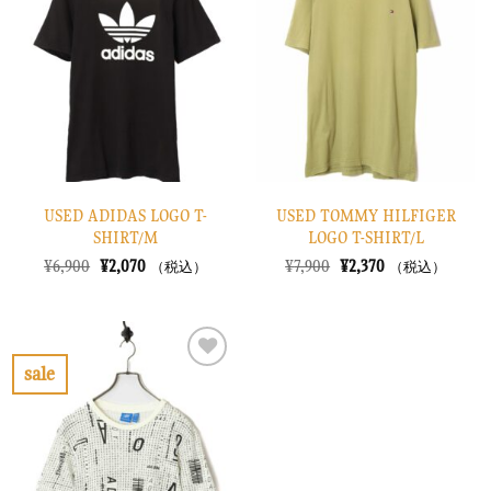
入
入
り
り
に
に
す
す
る
る
USED ADIDAS LOGO T-
USED TOMMY HILFIGER
SHIRT/M
LOGO T-SHIRT/L
元
現
元
現
¥
6,900
¥
2,070
¥
7,900
¥
2,370
（税込）
（税込）
の
在
の
在
価
の
価
の
格
価
格
価
は
格
は
格
¥6,900
は
¥7,900
は
で
¥2,070
で
¥2,370
sale
し
で
し
で
お
た。
す。
た。
す。
気
に
入
り