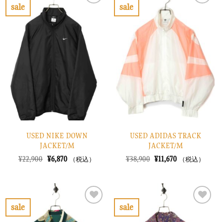
で
¥12,870
で
¥4,470
sale
sale
し
で
し
で
お
お
た。
す。
た。
す。
気
気
に
に
入
入
り
り
に
に
す
す
る
る
USED NIKE DOWN
USED ADIDAS TRACK
JACKET/M
JACKET/M
元
現
元
現
¥
22,900
¥
6,870
¥
38,900
¥
11,670
（税込）
（税込）
の
在
の
在
価
の
価
の
格
価
格
価
は
格
は
格
¥22,900
は
¥38,900
は
で
¥6,870
で
¥11,670
sale
sale
し
で
し
で
お
お
た。
す。
た。
す。