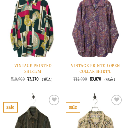
気
気
に
に
入
入
り
り
に
に
す
す
る
る
VINTAGE PRINTED
VINTAGE PRINTED OPEN
SHIRT/M
COLLAR SHIRT/L
元
現
元
現
¥
10,900
¥
3,270
¥
12,900
¥
3,870
（税込）
（税込）
の
在
の
在
価
の
価
の
格
価
格
価
は
格
は
格
¥10,900
は
¥12,900
は
で
¥3,270
で
¥3,870
sale
sale
し
で
し
で
お
お
た。
す。
た。
す。
気
気
に
に
入
入