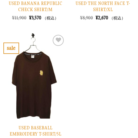
USED BANANA REPUBLIC
USED THE NORTH FACE T-
CHECK SHIRT/M
SHIRT/XL
元
現
元
現
¥
11,900
¥
3,570
¥
8,900
¥
2,670
（税込）
（税込）
の
在
の
在
価
の
価
の
格
価
格
価
は
格
は
格
¥11,900
は
¥8,900
は
で
¥3,570
で
¥2,670
sale
し
で
し
で
お
た。
す。
た。
す。
気
に
入
り
に
す
る
USED BASEBALL
EMBROIDERY T-SHIRT/5L