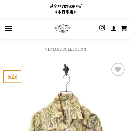
🛒全品70%OFF🛒
《本日限定》
Skip
to
content
VINTAGE COLLECTION
sale
お
気
に
入
り
に
す