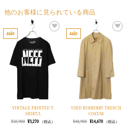
他のお客様に見られている商品
sale
sale
お
お
気
気
に
に
入
入
り
り
に
に
す
す
る
る
VINTAGE PRINTED T-
USED BURBERRY TRENCH
SHIRT/L
COAT/M
元
現
元
現
¥
10,900
¥
3,270
¥
48,900
¥
14,670
（税込）
（税込）
の
在
の
在