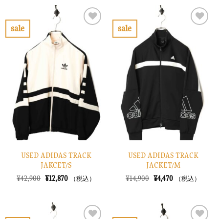
格
価
格
価
は
格
は
格
¥30,900
は
¥14,900
は
で
¥9,270
で
¥4,470
sale
sale
し
で
し
で
お
お
た。
す。
た。
す。
気
気
に
に
入
入
り
り
に
に
す
す
る
る
USED ADIDAS TRACK
USED ADIDAS TRACK
JAKCET/S
JACKET/M
元
現
元
現
¥
42,900
¥
12,870
¥
14,900
¥
4,470
（税込）
（税込）
の
在
の
在
価
の
価
の
格
価
格
価
は
格
は
格
¥42,900
は
¥14,900
は