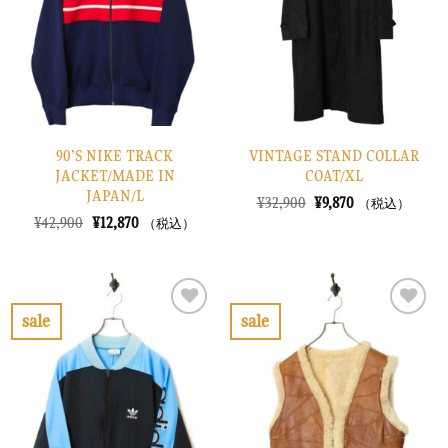
に
に
す
す
る
る
90’S NIKE TRACK
VINTAGE STAND COLLAR
JACKET/MADE IN
COAT/XL
JAPAN/L
元
現
¥
32,900
¥
9,870
（税込）
の
在
元
現
¥
42,900
¥
12,870
（税込）
価
の
の
在
格
価
価
の
は
格
格
価
¥32,900
は
は
格
で
¥9,870
¥42,900
は
し
で
で
¥12,870
sale
sale
た。
す。
し
で
お
お
た。
す。
気
気
に
に
入
入
り
り
に
に