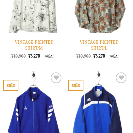
す
す
る
る
VINTAGE PRINTED
VINTAGE PRINTED
SHIRT/M
SHIRT/L
元
現
元
現
¥
10,900
¥
3,270
¥
10,900
¥
3,270
（税込）
（税込）
の
在
の
在
価
の
価
の
格
価
格
価
は
格
は
格
¥10,900
は
¥10,900
は
で
¥3,270
で
¥3,270
sale
sale
し
で
し
で
お
お
た。
す。
た。
す。
気
気
に
に
入
入
り
り
に
に
す
す
る
る