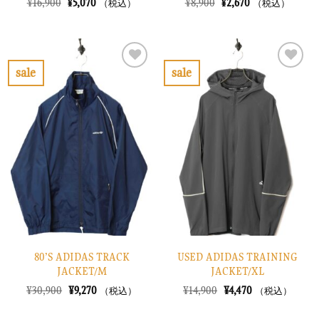
元
現
元
現
¥
16,900
¥
5,070
¥
8,900
¥
2,670
（税込）
（税込）
の
在
の
在
価
の
価
の
格
価
格
価
は
格
は
格
¥16,900
は
¥8,900
は
で
¥5,070
で
¥2,670
sale
sale
し
で
し
で
お
お
た。
す。
た。
す。
気
気
に
に
入
入
り
り
に
に
す
す
る
る
80’S ADIDAS TRACK
USED ADIDAS TRAINING
JACKET/M
JACKET/XL
元
現
元
現
¥
30,900
¥
9,270
¥
14,900
¥
4,470
（税込）
（税込）
の
在
の
在
価
の
価
の