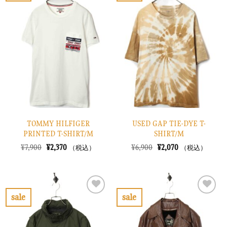
た。
す。
た。
す。
気
気
に
に
入
入
り
り
に
に
す
す
る
る
TOMMY HILFIGER
USED GAP TIE-DYE T-
PRINTED T-SHIRT/M
SHIRT/M
元
現
元
現
¥
7,900
¥
2,370
¥
6,900
¥
2,070
（税込）
（税込）
の
在
の
在
価
の
価
の
格
価
格
価
は
格
は
格
¥7,900
は
¥6,900
は
で
¥2,370
で
¥2,070
sale
sale
し
で
し
で
お
お
た。
す。
た。
す。
気
気
に
に