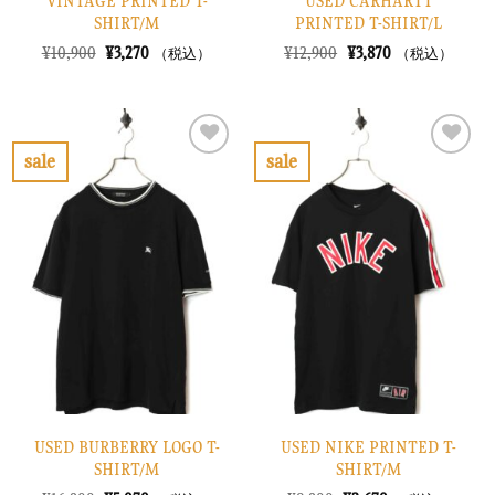
VINTAGE PRINTED T-
USED CARHARTT
SHIRT/M
PRINTED T-SHIRT/L
元
現
元
現
¥
10,900
¥
3,270
¥
12,900
¥
3,870
（税込）
（税込）
の
在
の
在
価
の
価
の
格
価
格
価
は
格
は
格
¥10,900
は
¥12,900
は
で
¥3,270
で
¥3,870
sale
sale
し
で
し
で
お
お
た。
す。
た。
す。
気
気
に
に
入
入
り
り
に
に
す
す
る
る
USED BURBERRY LOGO T-
USED NIKE PRINTED T-
SHIRT/M
SHIRT/M