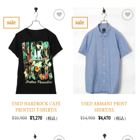
価
の
価
の
格
価
格
価
は
格
は
格
¥10,900
は
¥48,900
は
で
¥3,270
で
¥14,670
sale
sale
し
で
し
で
お
お
た。
す。
た。
す。
気
気
に
に
入
入
り
り
に
に
す
す
る
る
USED HARDROCK CAFÉ
USED ARMANI PRINT
PRINTED T-SHIRT/S
SHIRT/XL
元
現
元
現
¥
10,900
¥
3,270
¥
14,900
¥
4,470
（税込）
（税込）
の
在
の
在
価
の
価
の
格
価
格
価
は
格
は
格