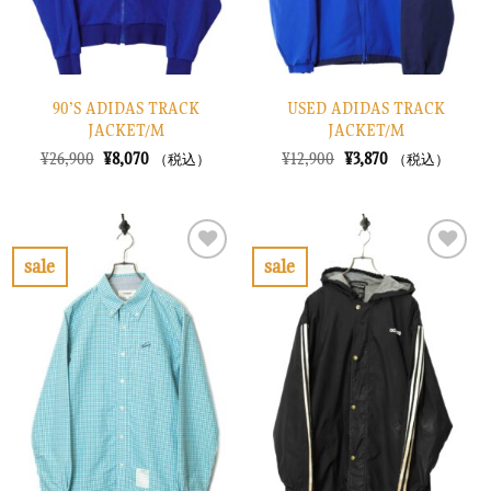
90’S ADIDAS TRACK
USED ADIDAS TRACK
JACKET/M
JACKET/M
元
現
元
現
¥
26,900
¥
8,070
¥
12,900
¥
3,870
（税込）
（税込）
の
在
の
在
価
の
価
の
格
価
格
価
は
格
は
格
¥26,900
は
¥12,900
は
で
¥8,070
で
¥3,870
sale
sale
し
で
し
で
お
お
た。
す。
た。
す。
気
気
に
に
入
入
り
り
に
に
す
す
る
る