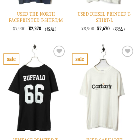
USED THE NORTH
USED DIESEL PRINTED T-
FACEPRINTED T-SHIRT/M
SHIRT/L
元
現
元
現
¥
7,900
¥
2,370
¥
8,900
¥
2,670
（税込）
（税込）
の
在
の
在
価
の
価
の
格
価
格
価
は
格
は
格
¥7,900
は
¥8,900
は
で
¥2,370
で
¥2,670
sale
sale
し
で
し
で
お
お
た。
す。
た。
す。
気
気
に
に
入
入
り
り
に
に
す
す
る
る