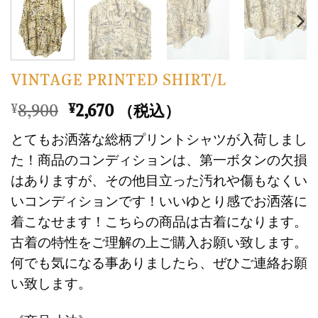
VINTAGE PRINTED SHIRT/L
元
現
8,900
2,670
¥
¥
（税込）
の
在
とてもお洒落な総柄プリントシャツが入荷しまし
価
の
た！商品のコンディションは、第一ボタンの欠損
格
価
はありますが、その他目立った汚れや傷もなくい
は
格
いコンディションです！いいゆとり感でお洒落に
¥8,900
は
で
¥2,670
着こなせます！こちらの商品は古着になります。
し
で
古着の特性をご理解の上ご購入お願い致します。
た。
す。
何でも気になる事ありましたら、ぜひご連絡お願
い致します。