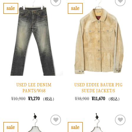
¥10,900
は
¥14,900
は
で
¥3,270
で
¥4,470
sale
sale
し
で
し
で
お
お
た。
す。
た。
す。
気
気
に
に
入
入
り
り
に
に
す
す
る
る
USED LEE DENIM
USED EDDIE BAUER PIG
PANTS/W68
SUEDE JACKET/S
元
現
元
現
¥
10,900
¥
3,270
¥
38,900
¥
11,670
（税込）
（税込）
の
在
の
在
価
の
価
の
格
価
格
価
は
格
は
格
¥10,900
は
¥38,900
は
で
¥3,270
で
¥11,670
sale
sale
し
で
し
で
お
お