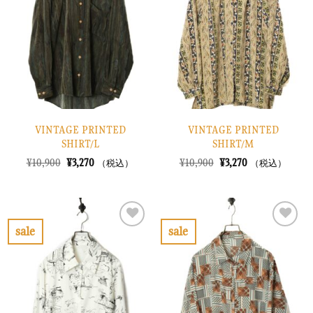
り
り
に
に
す
す
る
る
VINTAGE PRINTED
VINTAGE PRINTED
SHIRT/L
SHIRT/M
元
現
元
現
¥
10,900
¥
3,270
¥
10,900
¥
3,270
（税込）
（税込）
の
在
の
在
価
の
価
の
格
価
格
価
は
格
は
格
¥10,900
は
¥10,900
は
で
¥3,270
で
¥3,270
sale
sale
し
で
し
で
お
お
た。
す。
た。
す。
気
気
に
に
入
入
り
り
に
に