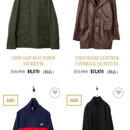
入
入
り
り
に
に
す
す
る
る
USED GAP M-65 DOWN
USED SEARS LEATHER
JACKET/M
COVERALL JACKET/XL
元
現
元
現
¥
26,900
¥
8,070
¥
52,900
¥
15,870
（税込）
（税込）
の
在
の
在
価
の
価
の
格
価
格
価
は
格
は
格
¥26,900
は
¥52,900
は
で
¥8,070
で
¥15,870
sale
sale
し
で
し
で
お
お
た。
す。
た。
す。
気
気
に
に
入
入
り
り