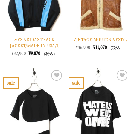
す
す
る
る
80’S ADIDAS TRACK
VINTAGE MOUTON VEST/L
JACKET/MADE IN USA/L
元
現
¥
36,900
¥
11,070
（税込）
の
在
元
現
¥
32,900
¥
9,870
（税込）
価
の
の
在
格
価
価
の
は
格
格
価
¥36,900
は
は
格
で
¥11,070
¥32,900
は
し
で
で
¥9,870
sale
sale
た。
す。
し
で
お
お
た。
す。
気
気
に
に
入
入
り
り
に
に
す
す
る
る