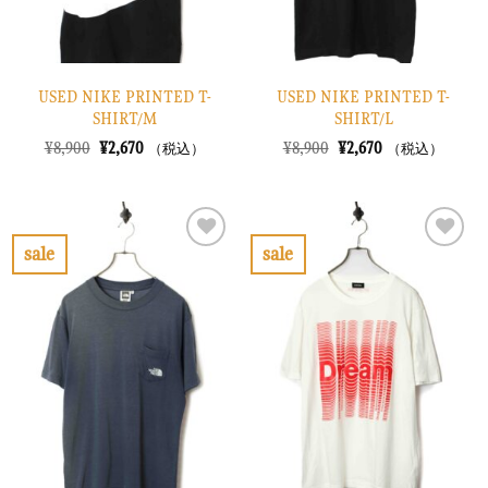
USED NIKE PRINTED T-
USED NIKE PRINTED T-
SHIRT/M
SHIRT/L
元
現
元
現
¥
8,900
¥
2,670
¥
8,900
¥
2,670
（税込）
（税込）
の
在
の
在
価
の
価
の
格
価
格
価
は
格
は
格
¥8,900
は
¥8,900
は
で
¥2,670
で
¥2,670
sale
sale
し
で
し
で
お
お
た。
す。
た。
す。
気
気
に
に
入
入
り
り
に
に
す
す
る
る