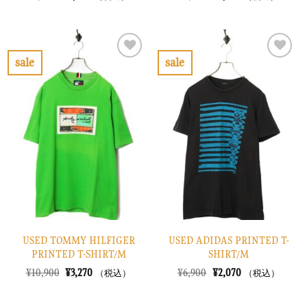
の
在
の
在
価
の
価
の
格
価
格
価
は
格
は
格
¥6,900
は
¥8,900
は
で
¥2,070
で
¥2,670
sale
sale
し
で
し
で
お
お
た。
す。
た。
す。
気
気
に
に
入
入
り
り
に
に
す
す
る
る
USED TOMMY HILFIGER
USED ADIDAS PRINTED T-
PRINTED T-SHIRT/M
SHIRT/M
元
現
元
現
¥
10,900
¥
3,270
¥
6,900
¥
2,070
（税込）
（税込）
の
在
の
在
価
の
価
の
格
価
格
価