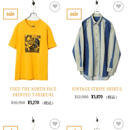
は
格
は
格
¥10,900
は
¥6,900
は
で
¥3,270
で
¥2,070
sale
sale
し
で
し
で
お
お
た。
す。
た。
す。
気
気
に
に
入
入
り
り
に
に
す
す
る
る
USED THE NORTH FACE
VINTAGE STRIPE SHIRT/L
PRINTED T-SHIRT/XL
元
現
¥
12,900
¥
3,870
（税込）
の
在
元
現
¥
10,900
¥
3,270
（税込）
価
の
の
在
格
価
価
の
は
格
格
価
¥12,900
は
は
格
で
¥3,870
¥10,900
は
し
で
で
¥3,270