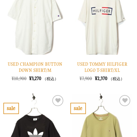
に
に
入
入
り
り
に
に
す
す
る
る
USED CHAMPION BUTTON
USED TOMMY HILFIGER
DOWN SHIRT/M
LOGO T-SHIRT/XL
元
現
元
現
¥
10,900
¥
3,270
¥
7,900
¥
2,370
（税込）
（税込）
の
在
の
在
価
の
価
の
格
価
格
価
は
格
は
格
¥10,900
は
¥7,900
は
で
¥3,270
で
¥2,370
sale
sale
し
で
し
で
お
お
た。
す。
た。
す。
気
気
に
に
入
入
り
り