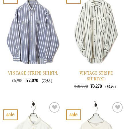
し
で
し
で
お
お
た。
す。
た。
す。
気
気
に
に
入
入
り
り
に
に
す
す
る
る
VINTAGE STRIPE SHIRT/L
VINTAGE STRIPE
SHIRT/XL
元
現
¥
6,900
¥
2,070
（税込）
の
在
元
現
¥
10,900
¥
3,270
（税込）
価
の
の
在
格
価
価
の
は
格
格
価
¥6,900
は
は
格
で
¥2,070
¥10,900
は
し
で
で
¥3,270
sale
sale
た。
す。
し
で
お
お
た。
す。
気
気