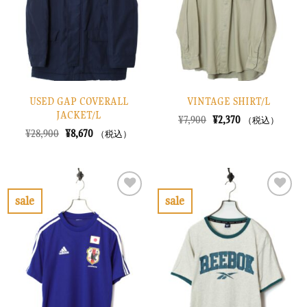
に
に
す
す
る
る
USED GAP COVERALL
VINTAGE SHIRT/L
JACKET/L
元
現
¥
7,900
¥
2,370
（税込）
の
在
元
現
¥
28,900
¥
8,670
（税込）
価
の
の
在
格
価
価
の
は
格
格
価
¥7,900
は
は
格
で
¥2,370
¥28,900
は
し
で
で
¥8,670
sale
sale
た。
す。
し
で
お
お
た。
す。
気
気
に
に
入
入
り
り
に
に
す
す
る
る