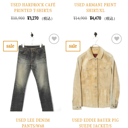
USED HARDROCK CAFÉ
USED ARMANI PRINT
PRINTED T-SHIRT/S
SHIRT/XL
元
現
元
現
¥
10,900
¥
3,270
¥
14,900
¥
4,470
（税込）
（税込）
の
在
の
在
価
の
価
の
格
価
格
価
は
格
は
格
¥10,900
は
¥14,900
は
で
¥3,270
で
¥4,470
sale
sale
し
で
し
で
お
お
た。
す。
た。
す。
気
気
に
に
入
入
り
り
に
に
す
す
る
る
USED LEE DENIM
USED EDDIE BAUER PIG
PANTS/W68
SUEDE JACKET/S