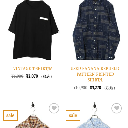
た。
す。
気
気
に
に
入
入
り
り
に
に
す
す
る
る
VINTAGE T-SHIRT/M
USED BANANA REPUBLIC
PATTERN PRINTED
元
現
¥
6,900
¥
2,070
（税込）
SHIRT/L
の
在
価
の
元
現
¥
10,900
¥
3,270
（税込）
格
価
の
在
は
格
価
の
¥6,900
は
格
価
で
¥2,070
は
格
し
で
¥10,900
は
た。
す。
で
¥3,270
sale
sale
し
で
お
お
た。
す。
気
気