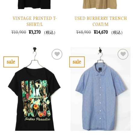
VINTAGE PRINTED T-
USED BURBERRY TRENCH
SHIRT/L
COAT/M
元
現
元
現
¥
10,900
¥
3,270
¥
48,900
¥
14,670
（税込）
（税込）
の
在
の
在
価
の
価
の
格
価
格
価
は
格
は
格
¥10,900
は
¥48,900
は
で
¥3,270
で
¥14,670
sale
sale
し
で
し
で
お
お
た。
す。
た。
す。
気
気
に
に
入
入
り
り
に
に
す
す
る
る