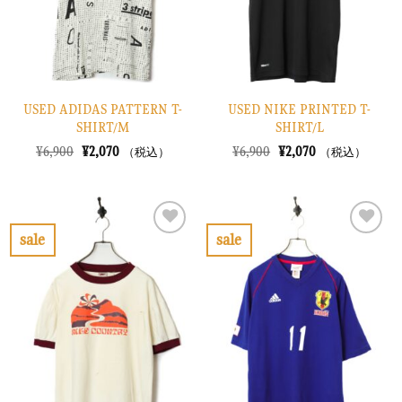
る
る
USED ADIDAS PATTERN T-
USED NIKE PRINTED T-
SHIRT/M
SHIRT/L
元
現
元
現
¥
6,900
¥
2,070
¥
6,900
¥
2,070
（税込）
（税込）
の
在
の
在
価
の
価
の
格
価
格
価
は
格
は
格
¥6,900
は
¥6,900
は
で
¥2,070
で
¥2,070
sale
sale
し
で
し
で
お
お
た。
す。
た。
す。
気
気
に
に
入
入
り
り
に
に
す
す
る
る