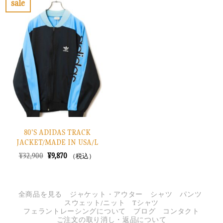
sale
た。
す。
し
で
お
た。
す。
気
に
入
り
に
す
る
80’S ADIDAS TRACK
JACKET/MADE IN USA/L
元
現
¥
32,900
¥
9,870
（税込）
の
在
価
の
格
価
は
格
¥32,900
は
全商品を見る
ジャケット・アウター
シャツ
パンツ
で
¥9,870
スウェット/ニット
Tシャツ
し
で
フェラントレーシングについて
ブログ
コンタクト
た。
す。
ご注文の取り消し・返品について