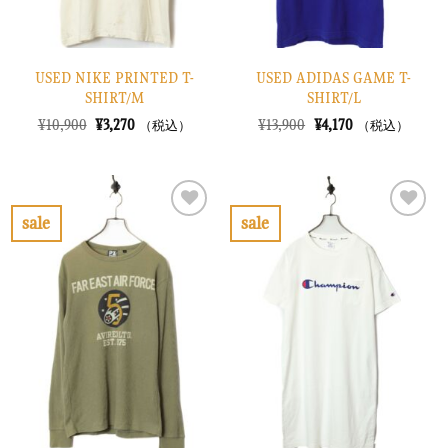
USED NIKE PRINTED T-
USED ADIDAS GAME T-
SHIRT/M
SHIRT/L
元
現
元
現
¥
10,900
¥
3,270
¥
13,900
¥
4,170
（税込）
（税込）
の
在
の
在
価
の
価
の
格
価
格
価
は
格
は
格
¥10,900
は
¥13,900
は
で
¥3,270
で
¥4,170
sale
sale
し
で
し
で
お
お
た。
す。
た。
す。
気
気
に
に
入
入
り
り
に
に
す
す
る
る