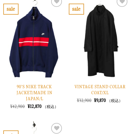
¥52,900
は
¥26,900
は
で
¥15,870
で
¥8,070
sale
sale
し
で
し
で
お
お
た。
す。
た。
す。
気
気
に
に
入
入
り
り
に
に
す
す
る
る
90’S NIKE TRACK
VINTAGE STAND COLLAR
JACKET/MADE IN
COAT/XL
JAPAN/L
元
現
¥
32,900
¥
9,870
（税込）
の
在
元
現
¥
42,900
¥
12,870
（税込）
価
の
の
在
格
価
価
の
は
格
格
価
¥32,900
は
は
格
で
¥9,870
¥42,900
は
し
で
で
¥12,870