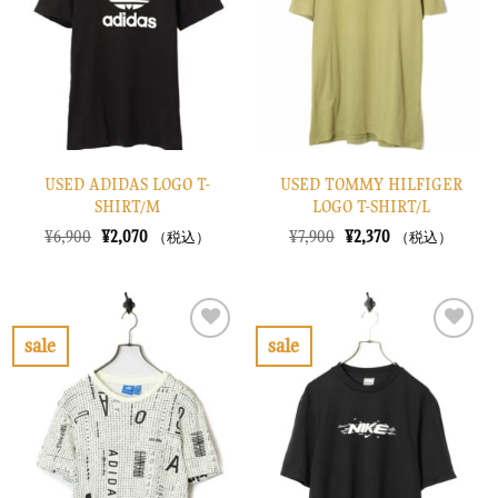
に
に
す
す
る
る
USED ADIDAS LOGO T-
USED TOMMY HILFIGER
SHIRT/M
LOGO T-SHIRT/L
元
現
元
現
¥
6,900
¥
2,070
¥
7,900
¥
2,370
（税込）
（税込）
の
在
の
在
価
の
価
の
格
価
格
価
は
格
は
格
¥6,900
は
¥7,900
は
で
¥2,070
で
¥2,370
sale
sale
し
で
し
で
お
お
た。
す。
た。
す。
気
気
に
に
入
入
り
り
に
に
す
す