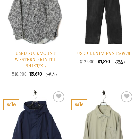
り
り
に
に
す
す
る
る
USED ROCKMOUNT
USED DENIM PANTS/W78
WESTERN PRINTED
元
現
¥
12,900
¥
3,870
（税込）
SHIRT/XL
の
在
価
の
元
現
¥
18,900
¥
5,670
（税込）
格
価
の
在
は
格
価
の
¥12,900
は
格
価
で
¥3,870
は
格
し
で
¥18,900
は
た。
す。
で
¥5,670
sale
sale
し
で
お
お
た。
す。
気
気
に
に
入
入
り
り