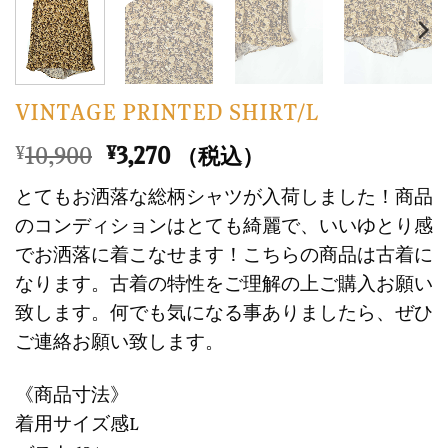
VINTAGE PRINTED SHIRT/L
元
現
10,900
3,270
¥
¥
（税込）
の
在
とてもお洒落な総柄シャツが入荷しました！商品
価
の
のコンディションはとても綺麗で、いいゆとり感
格
価
でお洒落に着こなせます！こちらの商品は古着に
は
格
なります。古着の特性をご理解の上ご購入お願い
¥10,900
は
で
¥3,270
致します。何でも気になる事ありましたら、ぜひ
し
で
ご連絡お願い致します。
た。
す。
《商品寸法》
着用サイズ感L