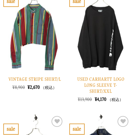
sale
sale
た。
す。
し
で
お
お
た。
す。
気
気
に
に
入
入
り
り
に
に
す
す
る
る
VINTAGE STRIPE SHIRT/L
USED CARHARTT LOGO
LONG SLEEVE T-
元
現
¥
8,900
¥
2,670
（税込）
SHIRT/XXL
の
在
価
の
元
現
¥
13,900
¥
4,170
（税込）
格
価
の
在
は
格
価
の
¥8,900
は
格
価
で
¥2,670
は
格
し
で
¥13,900
は
た。
す。
で
¥4,170
sale
sale
し
で
お
お