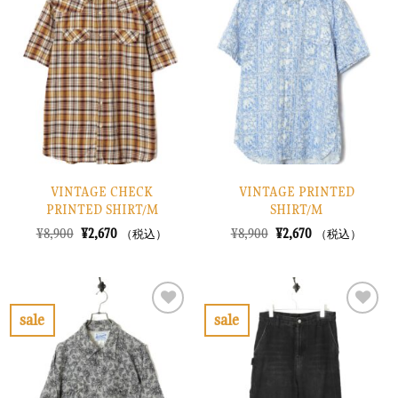
に
に
入
入
り
り
に
に
す
す
る
る
VINTAGE CHECK
VINTAGE PRINTED
PRINTED SHIRT/M
SHIRT/M
元
現
元
現
¥
8,900
¥
2,670
¥
8,900
¥
2,670
（税込）
（税込）
の
在
の
在
価
の
価
の
格
価
格
価
は
格
は
格
¥8,900
は
¥8,900
は
で
¥2,670
で
¥2,670
sale
sale
し
で
し
で
お
お
た。
す。
た。
す。
気
気
に
に
入
入