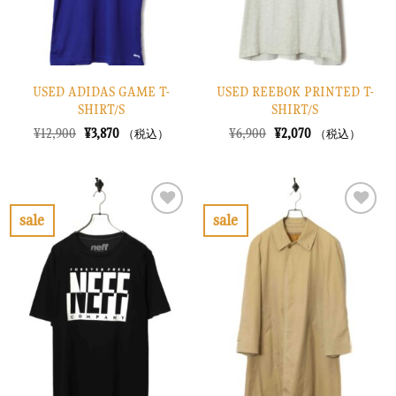
USED ADIDAS GAME T-
USED REEBOK PRINTED T-
SHIRT/S
SHIRT/S
元
現
元
現
¥
12,900
¥
3,870
¥
6,900
¥
2,070
（税込）
（税込）
の
在
の
在
価
の
価
の
格
価
格
価
は
格
は
格
¥12,900
は
¥6,900
は
で
¥3,870
で
¥2,070
sale
sale
し
で
し
で
お
お
た。
す。
た。
す。
気
気
に
に
入
入
り
り
に
に
す
す
る
る