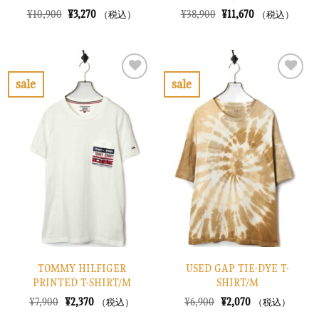
元
現
元
現
¥
10,900
¥
3,270
¥
38,900
¥
11,670
（税込）
（税込）
の
在
の
在
価
の
価
の
格
価
格
価
は
格
は
格
¥10,900
は
¥38,900
は
で
¥3,270
で
¥11,670
sale
sale
し
で
し
で
お
お
た。
す。
た。
す。
気
気
に
に
入
入
り
り
に
に
す
す
る
る
TOMMY HILFIGER
USED GAP TIE-DYE T-
PRINTED T-SHIRT/M
SHIRT/M
元
現
元
現
¥
7,900
¥
2,370
¥
6,900
¥
2,070
（税込）
（税込）
の
在
の
在