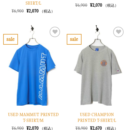
SHIRT/L
元
現
¥
6,900
¥
2,070
（税込）
の
在
元
現
¥
6,900
¥
2,070
（税込）
価
の
の
在
格
価
価
の
は
格
格
価
¥6,900
は
は
格
で
¥2,070
¥6,900
は
し
で
で
¥2,070
sale
sale
た。
す。
し
で
お
お
た。
す。
気
気
に
に
入
入
り
り
に
に
す
す
る
る
USED MAMMUT PRINTED
USED CHAMPION
T-SHIRT/M
PRINTED T-SHIRT/L
元
現
元
現
¥
6,900
¥
2,070
¥
8,900
¥
2,670
（税込）
（税込）