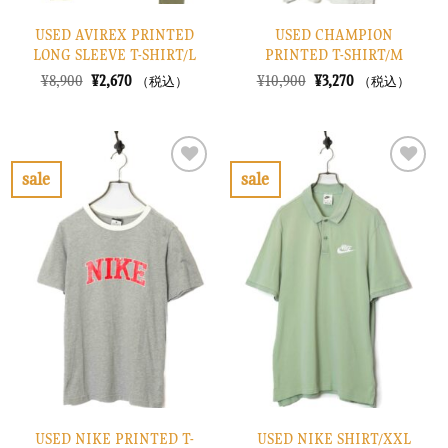
USED AVIREX PRINTED
USED CHAMPION
LONG SLEEVE T-SHIRT/L
PRINTED T-SHIRT/M
元
現
元
現
¥
8,900
¥
2,670
¥
10,900
¥
3,270
（税込）
（税込）
の
在
の
在
価
の
価
の
格
価
格
価
は
格
は
格
¥8,900
は
¥10,900
は
で
¥2,670
で
¥3,270
sale
sale
し
で
し
で
お
お
た。
す。
た。
す。
気
気
に
に
入
入
り
り
に
に
す
す
る
る
USED NIKE PRINTED T-
USED NIKE SHIRT/XXL