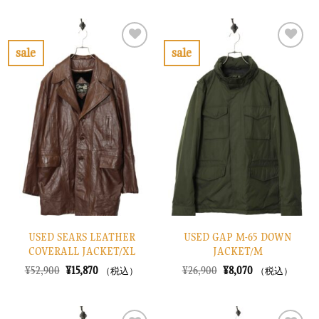
価
の
価
の
格
価
格
価
は
格
は
格
¥7,900
は
¥6,900
は
で
¥2,370
で
¥2,070
sale
sale
し
で
し
で
お
お
た。
す。
た。
す。
気
気
に
に
入
入
り
り
に
に
す
す
る
る
USED SEARS LEATHER
USED GAP M-65 DOWN
COVERALL JACKET/XL
JACKET/M
元
現
元
現
¥
52,900
¥
15,870
¥
26,900
¥
8,070
（税込）
（税込）
の
在
の
在
価
の
価
の
格
価
格
価
は
格
は
格