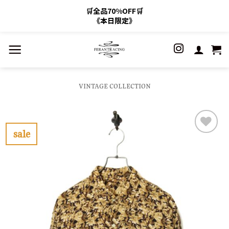
🛒全品70%OFF🛒
《本日限定》
Skip
to
content
VINTAGE COLLECTION
sale
お
気
に
入
り
に
す