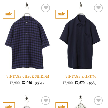
sale
sale
お
お
気
気
に
に
入
入
り
り
に
に
す
す
る
る
VINTAGE CHECK SHIRT/M
VINTAGE SHIRT/M
元
現
元
現
¥
6,900
¥
2,070
¥
8,900
¥
2,670
（税込）
（税込）
の
在
の
在
価
の
価
の
格
価
格
価
は
格
は
格
¥6,900
は
¥8,900
は
で
¥2,070
で
¥2,670
sale
sale