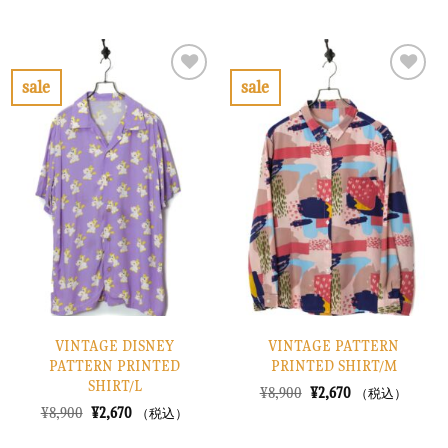
の
在
格
価
価
の
は
格
格
価
¥7,900
は
は
格
で
¥2,370
¥10,900
は
し
で
で
¥3,270
sale
sale
た。
す。
し
で
お
お
た。
す。
気
気
に
に
入
入
り
り
に
に
す
す
る
る
VINTAGE DISNEY
VINTAGE PATTERN
PATTERN PRINTED
PRINTED SHIRT/M
SHIRT/L
元
現
¥
8,900
¥
2,670
（税込）
の
在
元
現
¥
8,900
¥
2,670
（税込）
価
の
の
在
格
価
価
の