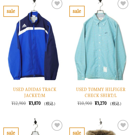
¥10,900
は
¥26,900
は
で
¥3,270
で
¥8,070
sale
sale
し
で
し
で
お
お
た。
す。
た。
す。
気
気
に
に
入
入
り
り
に
に
す
す
る
る
USED ADIDAS TRACK
USED TOMMY HILFIGER
JACKET/M
CHECK SHIRT/L
元
現
元
現
¥
12,900
¥
3,870
¥
10,900
¥
3,270
（税込）
（税込）
の
在
の
在
価
の
価
の
格
価
格
価
は
格
は
格
¥12,900
は
¥10,900
は
で
¥3,870
で
¥3,270
sale
sale
し
で
し
で