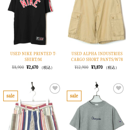
り
り
に
に
す
す
る
る
USED NIKE PRINTED T-
USED ALPHA INDUSTRIES
SHIRT/M
CARGO SHORT PANTS/W78
元
現
元
現
¥
8,900
¥
2,670
¥
12,900
¥
3,870
（税込）
（税込）
の
在
の
在
価
の
価
の
格
価
格
価
は
格
は
格
¥8,900
は
¥12,900
は
で
¥2,670
で
¥3,870
sale
sale
し
で
し
で
お
お
た。
す。
た。
す。
気
気
に
に
入
入
り
り
に
に