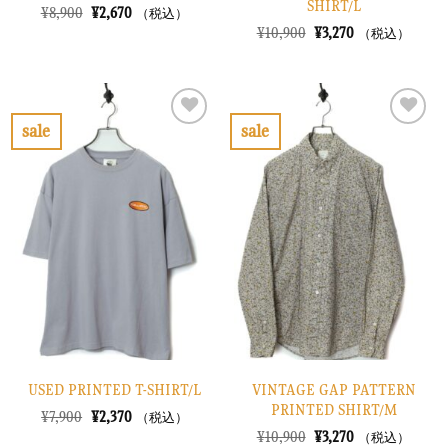
SHIRT/L
元
現
¥
8,900
¥
2,670
（税込）
の
在
元
現
¥
10,900
¥
3,270
（税込）
価
の
の
在
格
価
価
の
は
格
格
価
¥8,900
は
は
格
で
¥2,670
¥10,900
は
し
で
で
¥3,270
sale
sale
た。
す。
し
で
お
お
た。
す。
気
気
に
に
入
入
り
り
に
に
す
す
る
る
USED PRINTED T-SHIRT/L
VINTAGE GAP PATTERN
PRINTED SHIRT/M
元
現
¥
7,900
¥
2,370
（税込）
の
在
元
現
¥
10,900
¥
3,270
（税込）
価
の