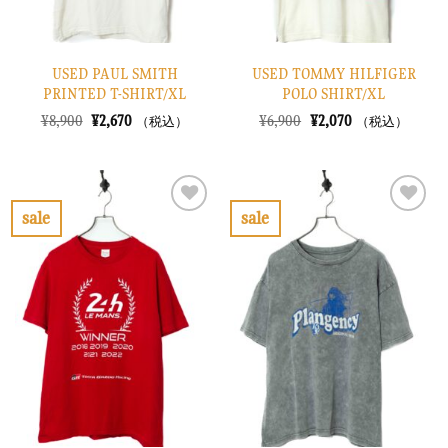
USED PAUL SMITH
USED TOMMY HILFIGER
PRINTED T-SHIRT/XL
POLO SHIRT/XL
元
現
元
現
¥
8,900
¥
2,670
¥
6,900
¥
2,070
（税込）
（税込）
の
在
の
在
価
の
価
の
格
価
格
価
は
格
は
格
¥8,900
は
¥6,900
は
で
¥2,670
で
¥2,070
sale
sale
し
で
し
で
お
お
た。
す。
た。
す。
気
気
に
に
入
入
り
り
に
に
す
す
る
る