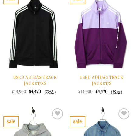
し
で
し
で
お
お
た。
す。
た。
す。
気
気
に
に
入
入
り
り
に
に
す
す
る
る
USED ADIDAS TRACK
USED ADIDAS TRACK
JACKET/XS
JACKET/S
元
現
元
現
¥
14,900
¥
4,470
¥
14,900
¥
4,470
（税込）
（税込）
の
在
の
在
価
の
価
の
格
価
格
価
は
格
は
格
¥14,900
は
¥14,900
は
で
¥4,470
で
¥4,470
sale
sale
し
で
し
で
お
お
た。
す。
た。
す。
気
気