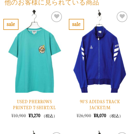
他のお客様に見られている商品
sale
sale
お
お
気
気
に
に
入
入
り
り
に
に
す
す
る
る
USED PHERROWS
90’S ADIDAS TRACK
PRINTED T-SHIRT/XL
JACKET/M
元
現
元
現
¥
10,900
¥
3,270
¥
26,900
¥
8,070
（税込）
（税込）
の
在
の
在
価
の
価
の
格
価
格
価
は
格
は
格