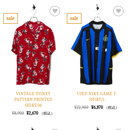
は
格
格
価
¥8,900
は
は
格
で
¥2,670
¥8,900
は
し
で
で
¥2,670
sale
sale
た。
す。
し
で
お
お
た。
す。
気
気
に
に
入
入
り
り
に
に
す
す
る
る
VINTAGE DISNEY
USED NIKE GAME T-
PATTERN PRINTED
SHIRT/L
SHIRT/M
元
現
¥
22,900
¥
6,870
（税込）
の
在
元
現
¥
8,900
¥
2,670
（税込）
価
の
の
在
格
価
価
の
は
格
格
価
¥22,900
は