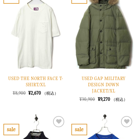
お
お
た。
す。
た。
す。
気
気
に
に
入
入
り
り
に
に
す
す
る
る
USED THE NORTH FACE T-
USED GAP MILITARY
SHIRT/XL
DESIGN DOWN
JACKET/XL
元
現
¥
8,900
¥
2,670
（税込）
の
在
元
現
¥
30,900
¥
9,270
（税込）
価
の
の
在
格
価
価
の
は
格
格
価
¥8,900
は
は
格
で
¥2,670
¥30,900
は
し
で
で
¥9,270
sale
sale
た。
す。
し
で
お
お
た。
す。