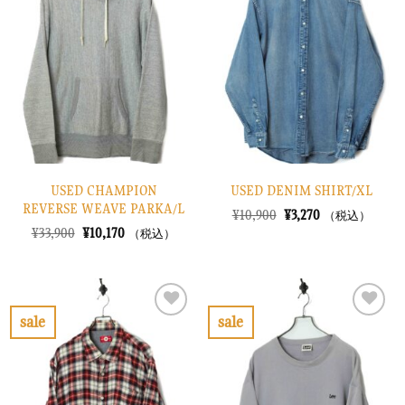
に
に
入
入
り
り
に
に
す
す
る
る
USED CHAMPION
USED DENIM SHIRT/XL
REVERSE WEAVE PARKA/L
元
現
¥
10,900
¥
3,270
（税込）
の
在
元
現
¥
33,900
¥
10,170
（税込）
価
の
の
在
格
価
価
の
は
格
格
価
¥10,900
は
は
格
で
¥3,270
¥33,900
は
し
で
で
¥10,170
sale
sale
た。
す。
し
で
お
お
た。
す。
気
気
に
に
入
入