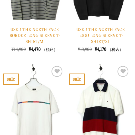
USED THE NORTH FACE
USED THE NORTH FACE
BORDER LONG SLEEVE T-
LOGO LONG SLEEVE T-
SHIRT/M
SHIRT/XL
元
現
元
現
¥
14,900
¥
4,470
¥
13,900
¥
4,170
（税込）
（税込）
の
在
の
在
価
の
価
の
格
価
格
価
は
格
は
格
¥14,900
は
¥13,900
は
で
¥4,470
で
¥4,170
sale
sale
し
で
し
で
お
お
た。
す。
た。
す。
気
気
に
に
入
入
り
り
に
に
す
す
る
る