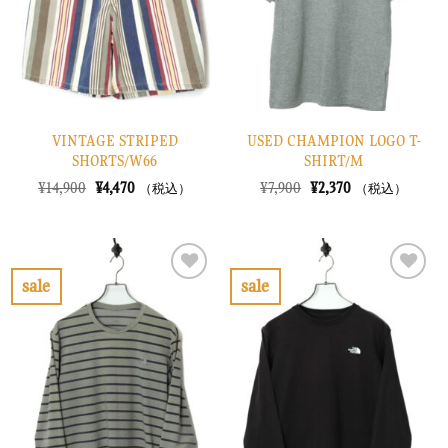
す
す
る
る
VINTAGE STRIPED
USED CHAMPION LOGO T-
SHORTS/W66
SHIRT/M
元
現
元
現
¥
14,900
¥
4,470
¥
7,900
¥
2,370
（税込）
（税込）
の
在
の
在
価
の
価
の
格
価
格
価
は
格
は
格
¥14,900
は
¥7,900
は
で
¥4,470
で
¥2,370
sale
sale
し
で
し
で
お
お
た。
す。
た。
す。
気
気
に
に
入
入
り
り
に
に
す
す
る
る