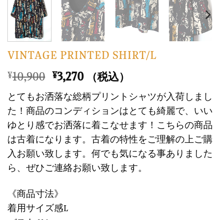
VINTAGE PRINTED SHIRT/L
元
現
10,900
3,270
¥
¥
（税込）
の
在
とてもお洒落な総柄プリントシャツが入荷しまし
価
の
た！商品のコンディションはとても綺麗で、いい
格
価
ゆとり感でお洒落に着こなせます！こちらの商品
は
格
は古着になります。古着の特性をご理解の上ご購
¥10,900
は
で
¥3,270
入お願い致します。何でも気になる事ありました
し
で
ら、ぜひご連絡お願い致します。
た。
す。
《商品寸法》
着用サイズ感L