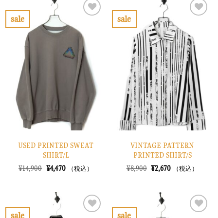
は
格
で
¥6,870
¥8,900
は
し
で
で
¥2,670
sale
sale
た。
す。
し
で
お
お
た。
す。
気
気
に
に
入
入
り
り
に
に
す
す
る
る
USED PRINTED SWEAT
VINTAGE PATTERN
SHIRT/L
PRINTED SHIRT/S
元
現
元
現
¥
14,900
¥
4,470
¥
8,900
¥
2,670
（税込）
（税込）
の
在
の
在
価
の
価
の
格
価
格
価
は
格
は
格
¥14,900
は
¥8,900
は
で
¥4,470
で
¥2,670
sale
sale