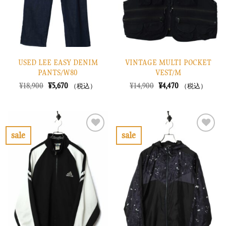
る
る
USED LEE EASY DENIM
VINTAGE MULTI POCKET
PANTS/W80
VEST/M
元
現
元
現
¥
18,900
¥
5,670
¥
14,900
¥
4,470
（税込）
（税込）
の
在
の
在
価
の
価
の
格
価
格
価
は
格
は
格
¥18,900
は
¥14,900
は
で
¥5,670
で
¥4,470
sale
sale
し
で
し
で
お
お
た。
す。
た。
す。
気
気
に
に
入
入
り
り
に
に
す
す
る
る