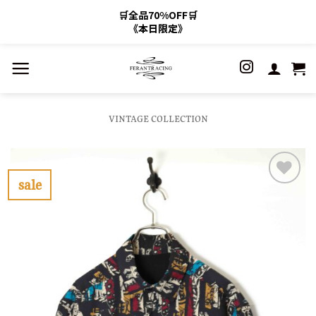
🛒全品70%OFF🛒
《本日限定》
Skip
to
content
VINTAGE COLLECTION
sale
お
気
に
入
り
に
す