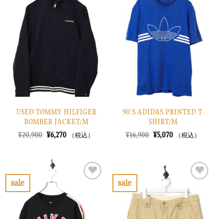
気
気
に
に
入
入
り
り
に
に
す
す
る
る
USED TOMMY HILFIGER
90’S ADIDAS PRINTED T-
BOMBER JACKET/M
SHIRT/M
元
現
元
現
¥
20,900
¥
6,270
¥
16,900
¥
5,070
（税込）
（税込）
の
在
の
在
価
の
価
の
格
価
格
価
は
格
は
格
¥20,900
は
¥16,900
は
で
¥6,270
で
¥5,070
sale
sale
し
で
し
で
お
お
た。
す。
た。
す。
気
気
に
に
入
入