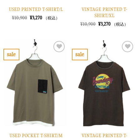
USED PRINTED T-SHIRT/L
VINTAGE PRINTED T-
SHIRT/XL
元
現
¥
10,900
¥
3,270
（税込）
の
在
元
現
¥
10,900
¥
3,270
（税込）
価
の
の
在
格
価
価
の
は
格
格
価
¥10,900
は
は
格
で
¥3,270
¥10,900
は
し
で
で
¥3,270
sale
sale
た。
す。
し
で
お
お
た。
す。
気
気
に
に
入
入
り
り
に
に
す
す
る
る
USED POCKET T-SHIRT/M
VINTAGE PRINTED T-