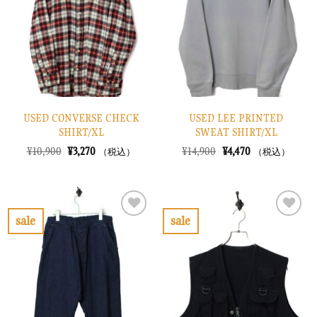
り
り
に
に
す
す
る
る
USED CONVERSE CHECK
USED LEE PRINTED
SHIRT/XL
SWEAT SHIRT/XL
元
現
元
現
¥
10,900
¥
3,270
¥
14,900
¥
4,470
（税込）
（税込）
の
在
の
在
価
の
価
の
格
価
格
価
は
格
は
格
¥10,900
は
¥14,900
は
で
¥3,270
で
¥4,470
sale
sale
し
で
し
で
お
お
た。
す。
た。
す。
気
気
に
に
入
入
り
り
に
に
す
す